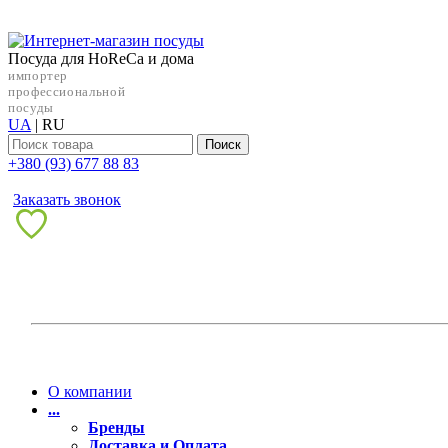
Посуда для HoReCa и дома
импортер
профессиональной
посуды
UA
|
RU
Поиск
+38‎0 (93) 677 88 83
Заказать звонок
О компании
...
Бренды
Доставка и Оплата