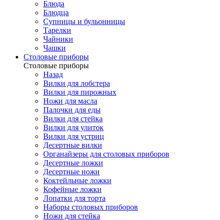
Блюда
Блюдца
Супницы и бульонницы
Тарелки
Чайники
Чашки
Cтоловые приборы
Cтоловые приборы
Назад
Вилки для лобстера
Вилки для пирожных
Ножи для масла
Палочки для еды
Вилки для стейка
Вилки для улиток
Вилки для устриц
Десертные вилки
Органайзеры для столовых приборов
Десертные ложки
Десертные ножи
Коктейльные ложки
Кофейные ложки
Лопатки для торта
Наборы столовых приборов
Ножи для стейка