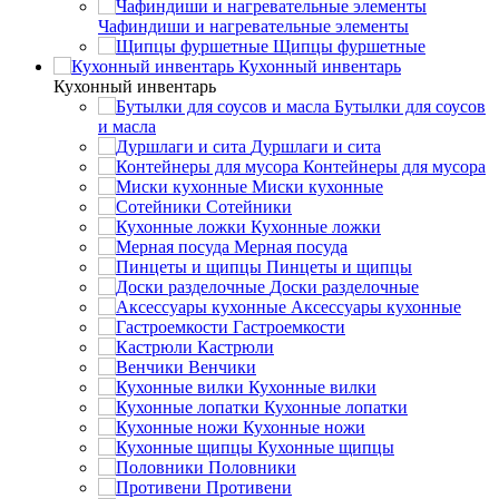
Чафиндиши и нагревательные элементы
Щипцы фуршетные
Кухонный инвентарь
Кухонный инвентарь
Бутылки для соусов
и масла
Дуршлаги и сита
Контейнеры для мусора
Миски кухонные
Сотейники
Кухонные ложки
Мерная посуда
Пинцеты и щипцы
Доски разделочные
Аксессуары кухонные
Гастроемкости
Кастрюли
Венчики
Кухонные вилки
Кухонные лопатки
Кухонные ножи
Кухонные щипцы
Половники
Противени