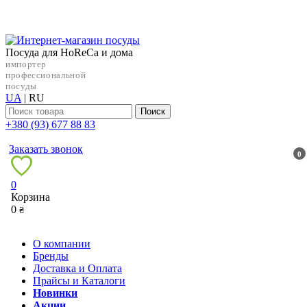
Посуда для HoReCa и дома
импортер
профессиональной
посуды
UA
|
RU
Поиск
+38‎0 (93) 677 88 83
Заказать звонок
0
0
Корзина
0
₴
О компании
Бренды
Доставка и Оплата
Прайсы и Каталоги
Новинки
Акции