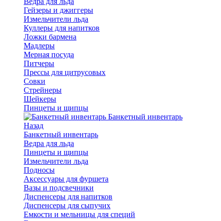
Ведра для льда
Гейзеры и джиггеры
Измельчители льда
Куллеры для напитков
Ложки бармена
Мадлеры
Мерная посуда
Питчеры
Прессы для цитрусовых
Совки
Стрейнеры
Шейкеры
Пинцеты и щипцы
Банкетный инвентарь
Назад
Банкетный инвентарь
Ведра для льда
Пинцеты и щипцы
Измельчители льда
Подносы
Аксессуары для фуршета
Вазы и подсвечники
Диспенсеры для напитков
Диспенсеры для сыпучих
Емкости и мельницы для специй