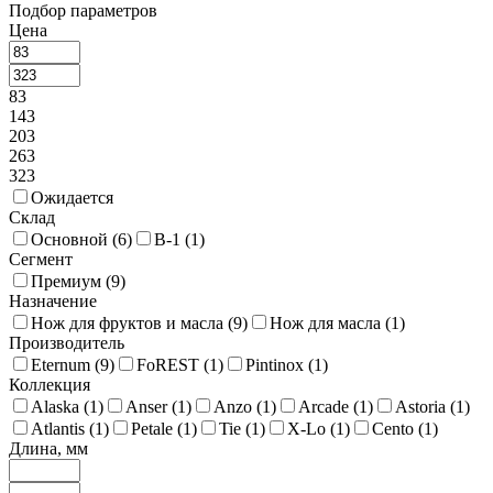
Подбор параметров
Цена
83
143
203
263
323
Ожидается
Склад
Основной (
6
)
В-1 (
1
)
Сегмент
Премиум (
9
)
Назначение
Нож для фруктов и масла (
9
)
Нож для масла (
1
)
Производитель
Eternum (
9
)
FoREST (
1
)
Pintinox (
1
)
Коллекция
Alaska (
1
)
Anser (
1
)
Anzo (
1
)
Arcade (
1
)
Astoria (
1
)
Atlantis (
1
)
Petale (
1
)
Tie (
1
)
X-Lo (
1
)
Cento (
1
)
Длина, мм