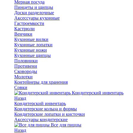
Мерная посуда
Пинцеты и щипцы
Доски разделочные
Аксессуары кухонные
Гастроемкости
Кастрюли
Венчики
Кухонные вилки
Кухонные лопатки
Кухонные ножи
Кухонные щипцы
Половники
Противени
Сковороды
Молотки
Контейнеры для хранения
Совки
Кондитерский инвентарь
Назад
Кондитерский инвентарь
Кондитерские кольца и формы
Кондитерские лопатки и кисточки
Аксессуары кондитерские
Все для пиццы
Назад