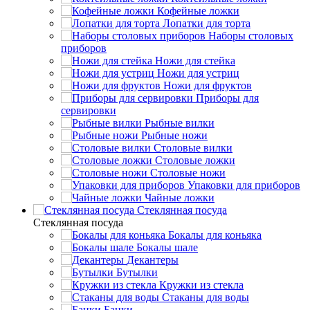
Кофейные ложки
Лопатки для торта
Наборы столовых
приборов
Ножи для стейка
Ножи для устриц
Ножи для фруктов
Приборы для
сервировки
Рыбные вилки
Рыбные ножи
Столовые вилки
Столовые ложки
Столовые ножи
Упаковки для приборов
Чайные ложки
Стеклянная посуда
Стеклянная посуда
Бокалы для коньяка
Бокалы шале
Декантеры
Бутылки
Кружки из стекла
Стаканы для воды
Банки