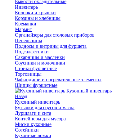
Емкости охладительные
Инвентарь
Колпаки и крышки
Корзины и хлебницы
Креманки
Мармит
Органайзеры для столовых приборов
Пепельницы
Подносы и витрины для фуршета
Подсалфетники
Сахарницы и масленки
Соусники и молочники
Стойки фуршетные
Тортовницы
Чафиндиши и нагревательные элементы
Щипцы фуршетные
Кухонный инвентарь
Назад
Кухонный инвентарь
Бутылки для соусов и масла
Дуршлаги и сита
Контейнеры для мусора
Миски кухонные
Сотейники
Кухонные ложки