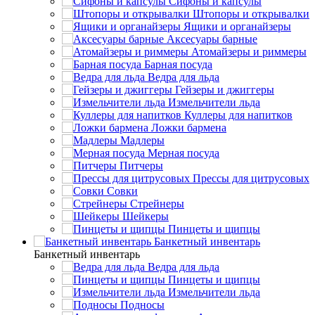
Сифоны и капсулы
Штопоры и открывалки
Ящики и органайзеры
Аксесуары барные
Атомайзеры и риммеры
Барная посуда
Ведра для льда
Гейзеры и джиггеры
Измельчители льда
Куллеры для напитков
Ложки бармена
Мадлеры
Мерная посуда
Питчеры
Прессы для цитрусовых
Совки
Стрейнеры
Шейкеры
Пинцеты и щипцы
Банкетный инвентарь
Банкетный инвентарь
Ведра для льда
Пинцеты и щипцы
Измельчители льда
Подносы