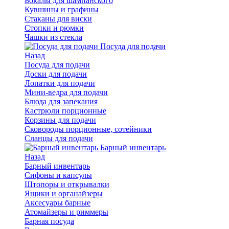
Бокалы для шампанского
Кувшины и графины
Стаканы для виски
Стопки и рюмки
Чашки из стекла
Посуда для подачи
Назад
Посуда для подачи
Доски для подачи
Лопатки для подачи
Мини-ведра для подачи
Блюда для запекания
Кастрюли порционные
Корзины для подачи
Сковороды порционные, сотейники
Сланцы для подачи
Барный инвентарь
Назад
Барный инвентарь
Сифоны и капсулы
Штопоры и открывалки
Ящики и органайзеры
Аксесуары барные
Атомайзеры и риммеры
Барная посуда