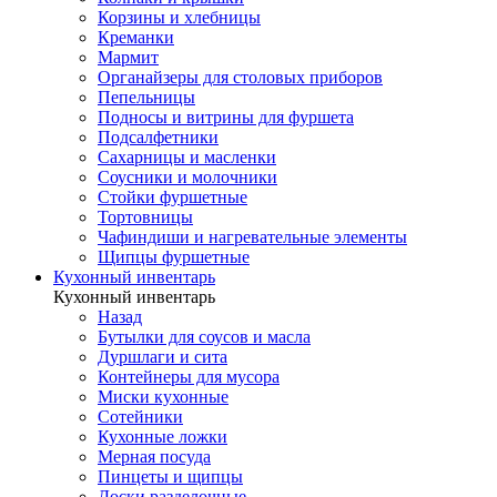
Корзины и хлебницы
Креманки
Мармит
Органайзеры для столовых приборов
Пепельницы
Подносы и витрины для фуршета
Подсалфетники
Сахарницы и масленки
Соусники и молочники
Стойки фуршетные
Тортовницы
Чафиндиши и нагревательные элементы
Щипцы фуршетные
Кухонный инвентарь
Кухонный инвентарь
Назад
Бутылки для соусов и масла
Дуршлаги и сита
Контейнеры для мусора
Миски кухонные
Сотейники
Кухонные ложки
Мерная посуда
Пинцеты и щипцы
Доски разделочные