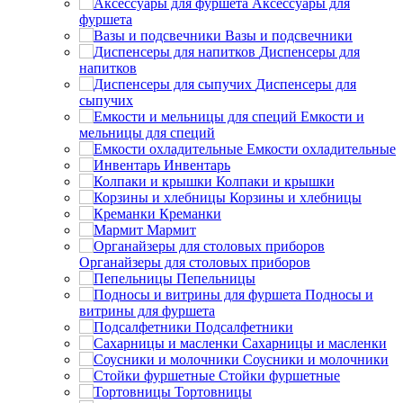
Аксессуары для
фуршета
Вазы и подсвечники
Диспенсеры для
напитков
Диспенсеры для
сыпучих
Емкости и
мельницы для специй
Емкости охладительные
Инвентарь
Колпаки и крышки
Корзины и хлебницы
Креманки
Мармит
Органайзеры для столовых приборов
Пепельницы
Подносы и
витрины для фуршета
Подсалфетники
Сахарницы и масленки
Соусники и молочники
Стойки фуршетные
Тортовницы