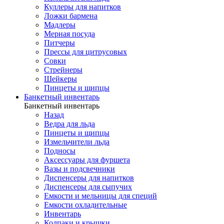
Куллеры для напитков
Ложки бармена
Мадлеры
Мерная посуда
Питчеры
Прессы для цитрусовых
Совки
Стрейнеры
Шейкеры
Пинцеты и щипцы
Банкетный инвентарь
Банкетный инвентарь
Назад
Ведра для льда
Пинцеты и щипцы
Измельчители льда
Подносы
Аксессуары для фуршета
Вазы и подсвечники
Диспенсеры для напитков
Диспенсеры для сыпучих
Емкости и мельницы для специй
Емкости охладительные
Инвентарь
Колпаки и крышки