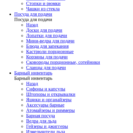
Стопки и рюмки
Чашки из стекла
Посуда для подачи
Посуда для подачи
Назад
Доски для подачи
Лопатки для подачи
Мини-ведра для подачи
Блюда для запекания
Кастрюли порционные
Корзины для подачи
Сковороды порционные, сотейники
Сланцы для подачи
Барный инвентарь
Барный инвентарь
Назад
Сифоны и капсулы
Штопоры и открывалки
Ящики и органайзеры
Аксесуары барные
Атомайзеры и риммеры
Барная посуда
Ведра для льда
Гейзеры и джиггеры
Измельчители льда