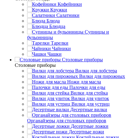
Кофейники
Кружки
Салатники
Блюда
Блюдца
Супницы и
бульонницы
Тарелки
Чайники
Чашки
Cтоловые приборы
Cтоловые приборы
Вилки для лобстера
Вилки для пирожных
Ножи для масла
Палочки для еды
Вилки для стейка
Вилки для улиток
Вилки для устриц
Десертные вилки
Органайзеры для столовых приборов
Десертные ложки
Десертные ножи
Коктейльные ложки