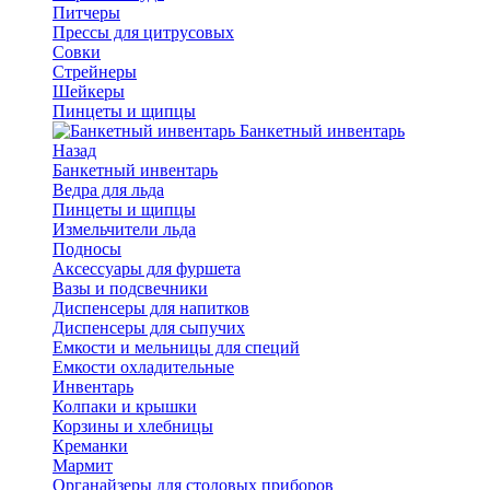
Питчеры
Прессы для цитрусовых
Совки
Стрейнеры
Шейкеры
Пинцеты и щипцы
Банкетный инвентарь
Назад
Банкетный инвентарь
Ведра для льда
Пинцеты и щипцы
Измельчители льда
Подносы
Аксессуары для фуршета
Вазы и подсвечники
Диспенсеры для напитков
Диспенсеры для сыпучих
Емкости и мельницы для специй
Емкости охладительные
Инвентарь
Колпаки и крышки
Корзины и хлебницы
Креманки
Мармит
Органайзеры для столовых приборов