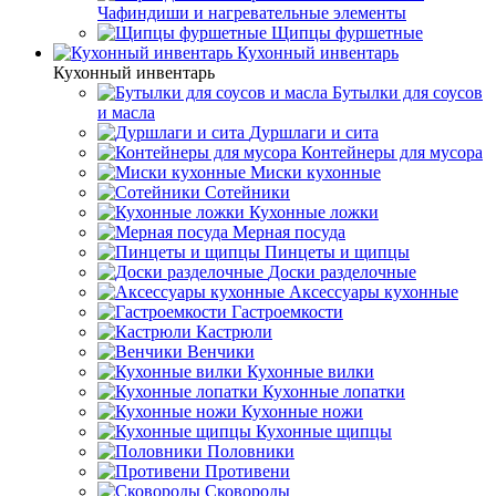
Чафиндиши и нагревательные элементы
Щипцы фуршетные
Кухонный инвентарь
Кухонный инвентарь
Бутылки для соусов
и масла
Дуршлаги и сита
Контейнеры для мусора
Миски кухонные
Сотейники
Кухонные ложки
Мерная посуда
Пинцеты и щипцы
Доски разделочные
Аксессуары кухонные
Гастроемкости
Кастрюли
Венчики
Кухонные вилки
Кухонные лопатки
Кухонные ножи
Кухонные щипцы
Половники
Противени
Сковороды