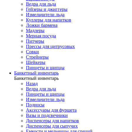
Ведра для льда
Гейзеры и джиггеры
Измельчители льда
Куллеры для напитков
Ложки бармена
Мадлеры
Мерная посуда
Питчеры
Прессы для цитрусовых
Совки
Стрейнеры
Шейкеры
Пинцеты и щипцы
Банкетный инвентарь
Банкетный инвентарь
Назад
Ведра для льда
Пинцеты и щипцы
Измельчители льда
Подносы
Аксессуары для фуршета
Вазы и подсвечники
Диспенсеры для напитков
Диспенсеры для сыпучих
Емкости и мельницы для специй