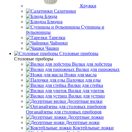
Кружки
Салатники
Блюда
Блюдца
Супницы и
бульонницы
Тарелки
Чайники
Чашки
Cтоловые приборы
Cтоловые приборы
Вилки для лобстера
Вилки для пирожных
Ножи для масла
Палочки для еды
Вилки для стейка
Вилки для улиток
Вилки для устриц
Десертные вилки
Органайзеры для столовых приборов
Десертные ложки
Десертные ножи
Коктейльные ложки