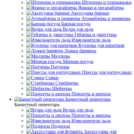
Штопоры и открывалки
Ящики и органайзеры
Аксесуары барные
Атомайзеры и риммеры
Барная посуда
Ведра для льда
Гейзеры и джиггеры
Измельчители льда
Куллеры для напитков
Ложки бармена
Мадлеры
Мерная посуда
Питчеры
Прессы для цитрусовых
Совки
Стрейнеры
Шейкеры
Пинцеты и щипцы
Банкетный инвентарь
Банкетный инвентарь
Ведра для льда
Пинцеты и щипцы
Измельчители льда
Подносы
Аксессуары для