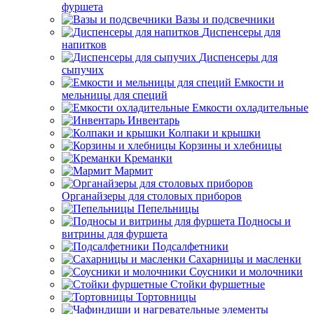
фуршета
Вазы и подсвечники
Диспенсеры для
напитков
Диспенсеры для
сыпучих
Емкости и
мельницы для специй
Емкости охладительные
Инвентарь
Колпаки и крышки
Корзины и хлебницы
Креманки
Мармит
Органайзеры для столовых приборов
Пепельницы
Подносы и
витрины для фуршета
Подсалфетники
Сахарницы и масленки
Соусники и молочники
Стойки фуршетные
Тортовницы