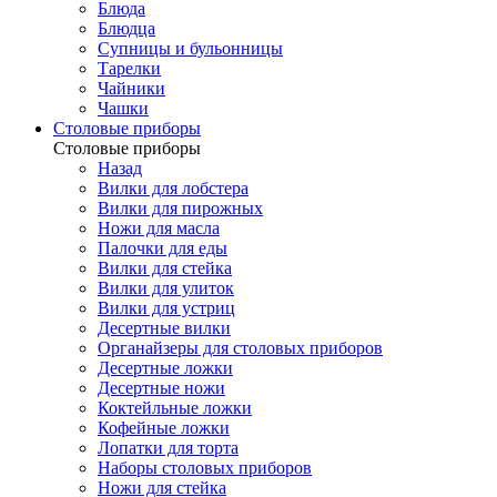
Блюда
Блюдца
Супницы и бульонницы
Тарелки
Чайники
Чашки
Cтоловые приборы
Cтоловые приборы
Назад
Вилки для лобстера
Вилки для пирожных
Ножи для масла
Палочки для еды
Вилки для стейка
Вилки для улиток
Вилки для устриц
Десертные вилки
Органайзеры для столовых приборов
Десертные ложки
Десертные ножи
Коктейльные ложки
Кофейные ложки
Лопатки для торта
Наборы столовых приборов
Ножи для стейка