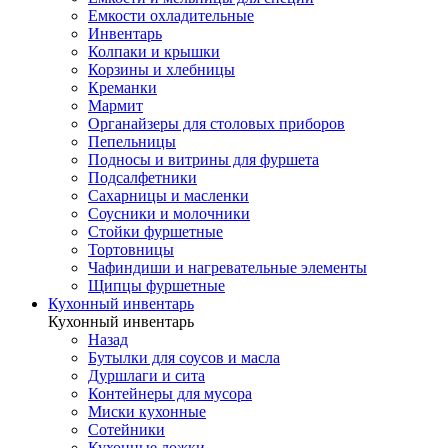
Емкости охладительные
Инвентарь
Колпаки и крышки
Корзины и хлебницы
Креманки
Мармит
Органайзеры для столовых приборов
Пепельницы
Подносы и витрины для фуршета
Подсалфетники
Сахарницы и масленки
Соусники и молочники
Стойки фуршетные
Тортовницы
Чафиндиши и нагревательные элементы
Щипцы фуршетные
Кухонный инвентарь
Кухонный инвентарь
Назад
Бутылки для соусов и масла
Дуршлаги и сита
Контейнеры для мусора
Миски кухонные
Сотейники
Кухонные ложки