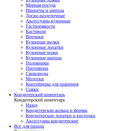
Мерная посуда
Пинцеты и щипцы
Доски разделочные
Аксессуары кухонные
Гастроемкости
Кастрюли
Венчики
Кухонные вилки
Кухонные лопатки
Кухонные ножи
Кухонные щипцы
Половники
Противени
Сковороды
Молотки
Контейнеры для хранения
Совки
Кондитерский инвентарь
Кондитерский инвентарь
Назад
Кондитерские кольца и формы
Кондитерские лопатки и кисточки
Аксессуары кондитерские
Все для пиццы