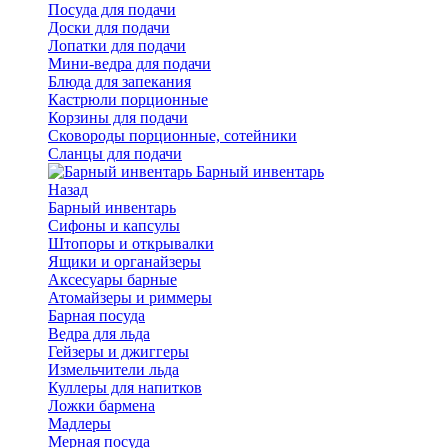
Посуда для подачи
Доски для подачи
Лопатки для подачи
Мини-ведра для подачи
Блюда для запекания
Кастрюли порционные
Корзины для подачи
Сковороды порционные, сотейники
Сланцы для подачи
Барный инвентарь
Назад
Барный инвентарь
Сифоны и капсулы
Штопоры и открывалки
Ящики и органайзеры
Аксесуары барные
Атомайзеры и риммеры
Барная посуда
Ведра для льда
Гейзеры и джиггеры
Измельчители льда
Куллеры для напитков
Ложки бармена
Мадлеры
Мерная посуда