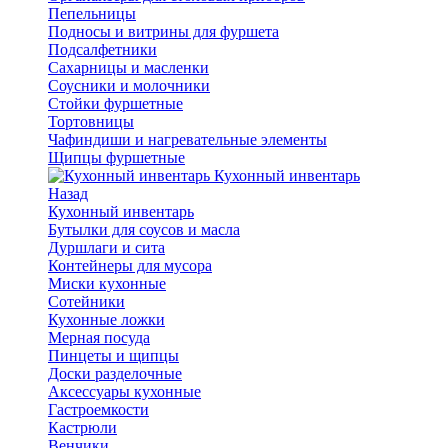
Пепельницы
Подносы и витрины для фуршета
Подсалфетники
Сахарницы и масленки
Соусники и молочники
Стойки фуршетные
Тортовницы
Чафиндиши и нагревательные элементы
Щипцы фуршетные
Кухонный инвентарь
Назад
Кухонный инвентарь
Бутылки для соусов и масла
Дуршлаги и сита
Контейнеры для мусора
Миски кухонные
Сотейники
Кухонные ложки
Мерная посуда
Пинцеты и щипцы
Доски разделочные
Аксессуары кухонные
Гастроемкости
Кастрюли
Венчики