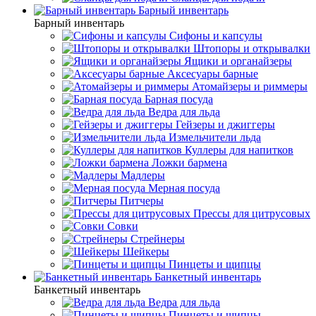
Барный инвентарь
Барный инвентарь
Сифоны и капсулы
Штопоры и открывалки
Ящики и органайзеры
Аксесуары барные
Атомайзеры и риммеры
Барная посуда
Ведра для льда
Гейзеры и джиггеры
Измельчители льда
Куллеры для напитков
Ложки бармена
Мадлеры
Мерная посуда
Питчеры
Прессы для цитрусовых
Совки
Стрейнеры
Шейкеры
Пинцеты и щипцы
Банкетный инвентарь
Банкетный инвентарь
Ведра для льда
Пинцеты и щипцы