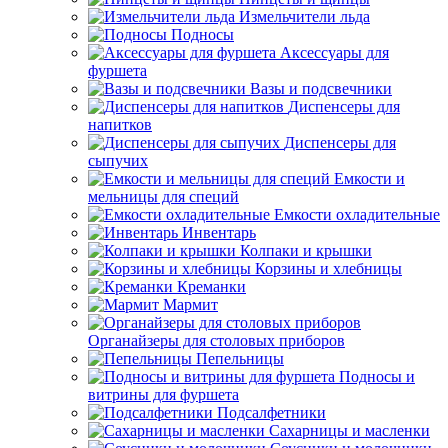
Измельчители льда
Подносы
Аксессуары для
фуршета
Вазы и подсвечники
Диспенсеры для
напитков
Диспенсеры для
сыпучих
Емкости и
мельницы для специй
Емкости охладительные
Инвентарь
Колпаки и крышки
Корзины и хлебницы
Креманки
Мармит
Органайзеры для столовых приборов
Пепельницы
Подносы и
витрины для фуршета
Подсалфетники
Сахарницы и масленки