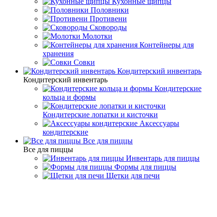
Кухонные щипцы
Половники
Противени
Сковороды
Молотки
Контейнеры для
хранения
Совки
Кондитерский инвентарь
Кондитерский инвентарь
Кондитерские
кольца и формы
Кондитерские лопатки и кисточки
Аксессуары
кондитерские
Все для пиццы
Все для пиццы
Инвентарь для пиццы
Формы для пиццы
Щетки для печи
Cтоловые приборы
Ножи для масла
Ножи для масла - Pintinox