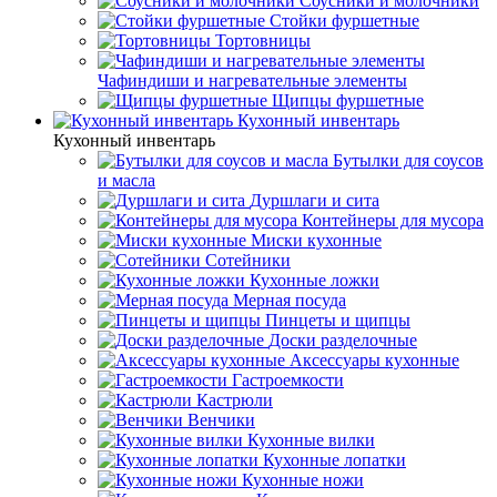
Соусники и молочники
Стойки фуршетные
Тортовницы
Чафиндиши и нагревательные элементы
Щипцы фуршетные
Кухонный инвентарь
Кухонный инвентарь
Бутылки для соусов
и масла
Дуршлаги и сита
Контейнеры для мусора
Миски кухонные
Сотейники
Кухонные ложки
Мерная посуда
Пинцеты и щипцы
Доски разделочные
Аксессуары кухонные
Гастроемкости
Кастрюли
Венчики
Кухонные вилки
Кухонные лопатки
Кухонные ножи