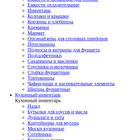
Емкости охладительные
Инвентарь
Колпаки и крышки
Корзины и хлебницы
Креманки
Мармит
Органайзеры для столовых приборов
Пепельницы
Подносы и витрины для фуршета
Подсалфетники
Сахарницы и масленки
Соусники и молочники
Стойки фуршетные
Тортовницы
Чафиндиши и нагревательные элементы
Щипцы фуршетные
Кухонный инвентарь
Кухонный инвентарь
Назад
Бутылки для соусов и масла
Дуршлаги и сита
Контейнеры для мусора
Миски кухонные
Сотейники
Кухонные ложки