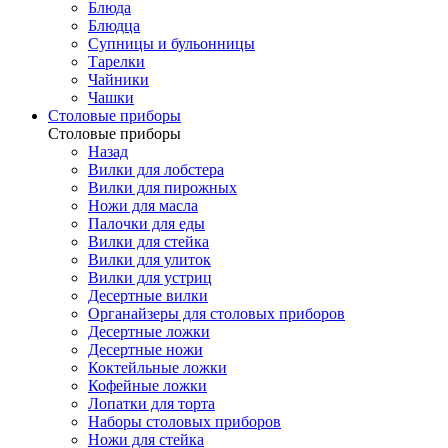
Блюда
Блюдца
Супницы и бульонницы
Тарелки
Чайники
Чашки
Cтоловые приборы
Cтоловые приборы
Назад
Вилки для лобстера
Вилки для пирожных
Ножи для масла
Палочки для еды
Вилки для стейка
Вилки для улиток
Вилки для устриц
Десертные вилки
Органайзеры для столовых приборов
Десертные ложки
Десертные ножи
Коктейльные ложки
Кофейные ложки
Лопатки для торта
Наборы столовых приборов
Ножи для стейка