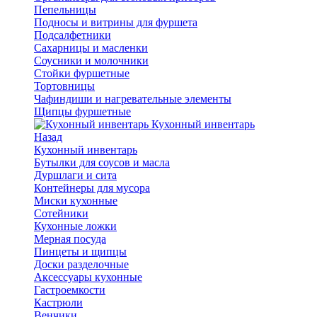
Пепельницы
Подносы и витрины для фуршета
Подсалфетники
Сахарницы и масленки
Соусники и молочники
Стойки фуршетные
Тортовницы
Чафиндиши и нагревательные элементы
Щипцы фуршетные
Кухонный инвентарь
Назад
Кухонный инвентарь
Бутылки для соусов и масла
Дуршлаги и сита
Контейнеры для мусора
Миски кухонные
Сотейники
Кухонные ложки
Мерная посуда
Пинцеты и щипцы
Доски разделочные
Аксессуары кухонные
Гастроемкости
Кастрюли
Венчики