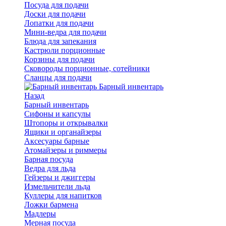
Посуда для подачи
Доски для подачи
Лопатки для подачи
Мини-ведра для подачи
Блюда для запекания
Кастрюли порционные
Корзины для подачи
Сковороды порционные, сотейники
Сланцы для подачи
Барный инвентарь
Назад
Барный инвентарь
Сифоны и капсулы
Штопоры и открывалки
Ящики и органайзеры
Аксесуары барные
Атомайзеры и риммеры
Барная посуда
Ведра для льда
Гейзеры и джиггеры
Измельчители льда
Куллеры для напитков
Ложки бармена
Мадлеры
Мерная посуда