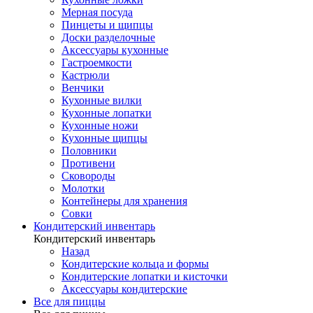
Мерная посуда
Пинцеты и щипцы
Доски разделочные
Аксессуары кухонные
Гастроемкости
Кастрюли
Венчики
Кухонные вилки
Кухонные лопатки
Кухонные ножи
Кухонные щипцы
Половники
Противени
Сковороды
Молотки
Контейнеры для хранения
Совки
Кондитерский инвентарь
Кондитерский инвентарь
Назад
Кондитерские кольца и формы
Кондитерские лопатки и кисточки
Аксессуары кондитерские
Все для пиццы