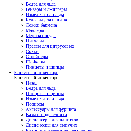
Ведра для льда
Гейзеры и джиггеры
Измельчители льда
Куллеры для напитков
Ложки бармена
Мадлеры
Мерная посуда
Питчеры
Прессы для цитрусовых
Совки
Стрейнеры
Шейкеры
Пинцеты и щипцы
Банкетный инвентарь
Банкетный инвентарь
Назад
Ведра для льда
Пинцеты и щипцы
Измельчители льда
Подносы
Аксессуары для фуршета
Вазы и подсвечники
Диспенсеры для напитков
Диспенсеры для сыпучих
Емкости и мельницы для специй