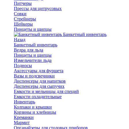
Питчеры
Прессы для цитрусовых
Совки
Стрейнеры
Шейкеры
Пинцеты и щипцы
Банкетный инвентарь
Назад
Банкетный инвентарь
Ведра для льда
Пинцеты и щипцы
Измельчители льда
Подносы
Аксессуары для фуршета
Вазы и подсвечники
Диспенсеры для напитков
Диспенсеры для сыпучих
Емкости и мельницы для специй
Емкости охладительные
Инвентарь
Колпаки и крышки
Корзины и хлебницы
Креманки
Мармит
Органайзеры для столовых приборов