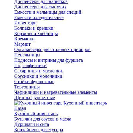
Диспенсеры для напитков
Диспенсеры для сыпучих
Емкости и мельницы для специй
Емкости охладительные
Инвентарь
Колпаки и крышки
Корзины и хлебницы
Креманки
Мармит
Органайзеры для столовых приборов
Пепельницы
Подносы и витрины для фуршета
Подсалфетники
Сахарницы и масленки
Соусники и молочники
Стойки фуршетные
Тортовницы
Чафиндиши и нагревательные элементы
Щипцы фуршетные
Кухонный инвентарь
Назад
Кухонный инвентарь
Бутылки для соусов и масла
Дуршлаги и сита
Контейнеры для мусора