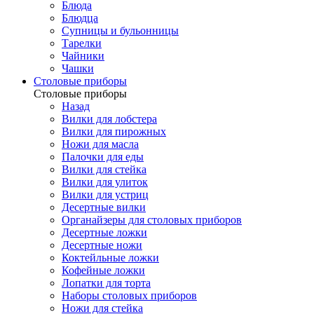
Блюда
Блюдца
Супницы и бульонницы
Тарелки
Чайники
Чашки
Cтоловые приборы
Cтоловые приборы
Назад
Вилки для лобстера
Вилки для пирожных
Ножи для масла
Палочки для еды
Вилки для стейка
Вилки для улиток
Вилки для устриц
Десертные вилки
Органайзеры для столовых приборов
Десертные ложки
Десертные ножи
Коктейльные ложки
Кофейные ложки
Лопатки для торта
Наборы столовых приборов
Ножи для стейка