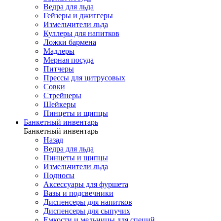
Ведра для льда
Гейзеры и джиггеры
Измельчители льда
Куллеры для напитков
Ложки бармена
Мадлеры
Мерная посуда
Питчеры
Прессы для цитрусовых
Совки
Стрейнеры
Шейкеры
Пинцеты и щипцы
Банкетный инвентарь
Банкетный инвентарь
Назад
Ведра для льда
Пинцеты и щипцы
Измельчители льда
Подносы
Аксессуары для фуршета
Вазы и подсвечники
Диспенсеры для напитков
Диспенсеры для сыпучих
Емкости и мельницы для специй