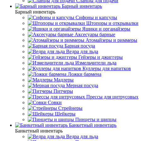
Сланцы для подачи
Барный инвентарь
Барный инвентарь
Сифоны и капсулы
Штопоры и открывалки
Ящики и органайзеры
Аксесуары барные
Атомайзеры и риммеры
Барная посуда
Ведра для льда
Гейзеры и джиггеры
Измельчители льда
Куллеры для напитков
Ложки бармена
Мадлеры
Мерная посуда
Питчеры
Прессы для цитрусовых
Совки
Стрейнеры
Шейкеры
Пинцеты и щипцы
Банкетный инвентарь
Банкетный инвентарь
Ведра для льда