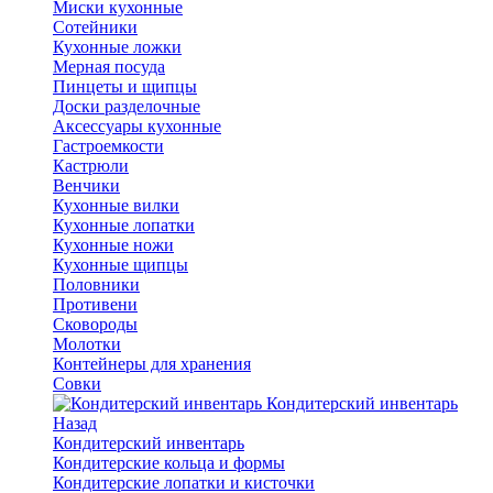
Миски кухонные
Сотейники
Кухонные ложки
Мерная посуда
Пинцеты и щипцы
Доски разделочные
Аксессуары кухонные
Гастроемкости
Кастрюли
Венчики
Кухонные вилки
Кухонные лопатки
Кухонные ножи
Кухонные щипцы
Половники
Противени
Сковороды
Молотки
Контейнеры для хранения
Совки
Кондитерский инвентарь
Назад
Кондитерский инвентарь
Кондитерские кольца и формы
Кондитерские лопатки и кисточки