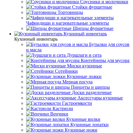
Соусники и молочники
Стойки фуршетные
Тортовницы
Чафиндиши и нагревательные элементы
Щипцы фуршетные
Кухонный инвентарь
Кухонный инвентарь
Бутылки для соусов
и масла
Дуршлаги и сита
Контейнеры для мусора
Миски кухонные
Сотейники
Кухонные ложки
Мерная посуда
Пинцеты и щипцы
Доски разделочные
Аксессуары кухонные
Гастроемкости
Кастрюли
Венчики
Кухонные вилки
Кухонные лопатки
Кухонные ножи