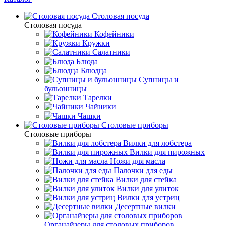
Столовая посуда
Столовая посуда
Кофейники
Кружки
Салатники
Блюда
Блюдца
Супницы и
бульонницы
Тарелки
Чайники
Чашки
Cтоловые приборы
Cтоловые приборы
Вилки для лобстера
Вилки для пирожных
Ножи для масла
Палочки для еды
Вилки для стейка
Вилки для улиток
Вилки для устриц
Десертные вилки
Органайзеры для столовых приборов