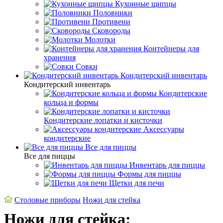
Кухонные щипцы
Половники
Противени
Сковороды
Молотки
Контейнеры для
хранения
Совки
Кондитерский инвентарь
Кондитерский инвентарь
Кондитерские
кольца и формы
Кондитерские лопатки и кисточки
Аксессуары
кондитерские
Все для пиццы
Все для пиццы
Инвентарь для пиццы
Формы для пиццы
Щетки для печи
Cтоловые приборы
Ножи для стейка
Ножи для стейка: