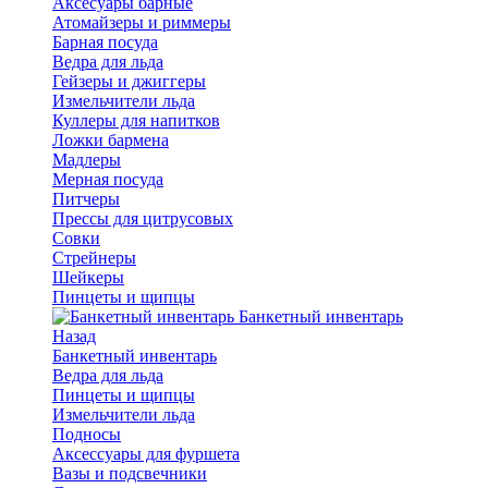
Аксесуары барные
Атомайзеры и риммеры
Барная посуда
Ведра для льда
Гейзеры и джиггеры
Измельчители льда
Куллеры для напитков
Ложки бармена
Мадлеры
Мерная посуда
Питчеры
Прессы для цитрусовых
Совки
Стрейнеры
Шейкеры
Пинцеты и щипцы
Банкетный инвентарь
Назад
Банкетный инвентарь
Ведра для льда
Пинцеты и щипцы
Измельчители льда
Подносы
Аксессуары для фуршета
Вазы и подсвечники