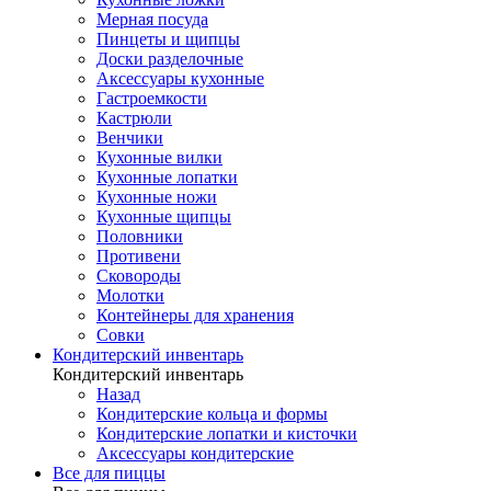
Мерная посуда
Пинцеты и щипцы
Доски разделочные
Аксессуары кухонные
Гастроемкости
Кастрюли
Венчики
Кухонные вилки
Кухонные лопатки
Кухонные ножи
Кухонные щипцы
Половники
Противени
Сковороды
Молотки
Контейнеры для хранения
Совки
Кондитерский инвентарь
Кондитерский инвентарь
Назад
Кондитерские кольца и формы
Кондитерские лопатки и кисточки
Аксессуары кондитерские
Все для пиццы