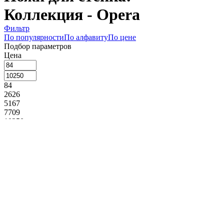
Коллекция - Opera
Фильтр
По популярности
По алфавиту
По цене
Подбор параметров
Цена
84
2626
5167
7709
10250
Склад
Основной (
1
)
Сегмент
Премиум (
1
)
Назначение
Стейковый нож (
1
)
Производитель
Eternum (
1
)
Коллекция
Alaska (
1
)
Anser (
1
)
Anzo (
2
)
Arcade (
1
)
Atlantis (
1
)