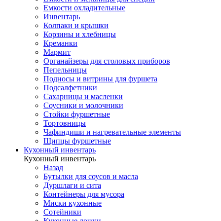
Емкости охладительные
Инвентарь
Колпаки и крышки
Корзины и хлебницы
Креманки
Мармит
Органайзеры для столовых приборов
Пепельницы
Подносы и витрины для фуршета
Подсалфетники
Сахарницы и масленки
Соусники и молочники
Стойки фуршетные
Тортовницы
Чафиндиши и нагревательные элементы
Щипцы фуршетные
Кухонный инвентарь
Кухонный инвентарь
Назад
Бутылки для соусов и масла
Дуршлаги и сита
Контейнеры для мусора
Миски кухонные
Сотейники
Кухонные ложки