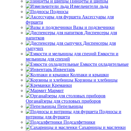
Пинцеты и щипцы
Измельчители льда
Подносы
Аксессуары для
фуршета
Вазы и подсвечники
Диспенсеры для
напитков
Диспенсеры для
сыпучих
Емкости и
мельницы для специй
Емкости охладительные
Инвентарь
Колпаки и крышки
Корзины и хлебницы
Креманки
Мармит
Органайзеры для столовых приборов
Пепельницы
Подносы и
витрины для фуршета
Подсалфетники
Сахарницы и масленки