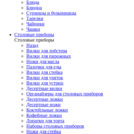
Блюда
Блюдца
Супницы и бульонницы
Тарелки
Чайники
Чашки
Cтоловые приборы
Cтоловые приборы
Назад
Вилки для лобстера
Вилки для пирожных
Ножи для масла
Палочки для еды
Вилки для стейка
Вилки для улиток
Вилки для устриц
Десертные вилки
Органайзеры для столовых приборов
Десертные ложки
Десертные ножи
Коктейльные ложки
Кофейные ложки
Лопатки для торта
Наборы столовых приборов
Ножи для стейка