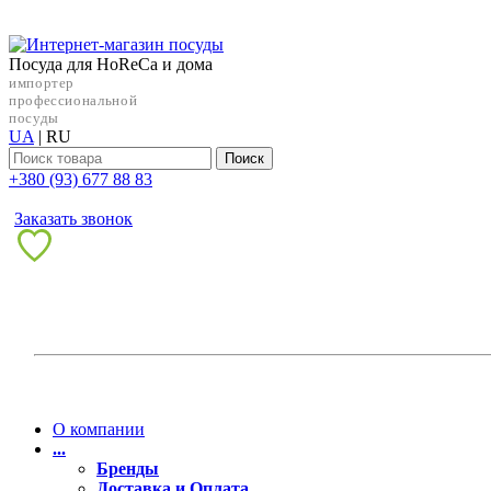
Посуда для HoReCa и дома
импортер
профессиональной
посуды
UA
|
RU
Поиск
+38‎0 (93) 677 88 83
Заказать звонок
О компании
...
Бренды
Доставка и Оплата