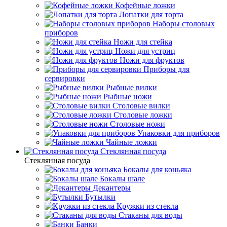
Кофейные ложки
Лопатки для торта
Наборы столовых
приборов
Ножи для стейка
Ножи для устриц
Ножи для фруктов
Приборы для
сервировки
Рыбные вилки
Рыбные ножи
Столовые вилки
Столовые ложки
Столовые ножи
Упаковки для приборов
Чайные ложки
Стеклянная посуда
Стеклянная посуда
Бокалы для коньяка
Бокалы шале
Декантеры
Бутылки
Кружки из стекла
Стаканы для воды
Банки