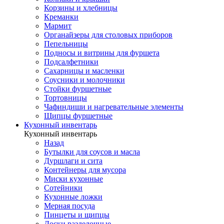
Корзины и хлебницы
Креманки
Мармит
Органайзеры для столовых приборов
Пепельницы
Подносы и витрины для фуршета
Подсалфетники
Сахарницы и масленки
Соусники и молочники
Стойки фуршетные
Тортовницы
Чафиндиши и нагревательные элементы
Щипцы фуршетные
Кухонный инвентарь
Кухонный инвентарь
Назад
Бутылки для соусов и масла
Дуршлаги и сита
Контейнеры для мусора
Миски кухонные
Сотейники
Кухонные ложки
Мерная посуда
Пинцеты и щипцы
Доски разделочные