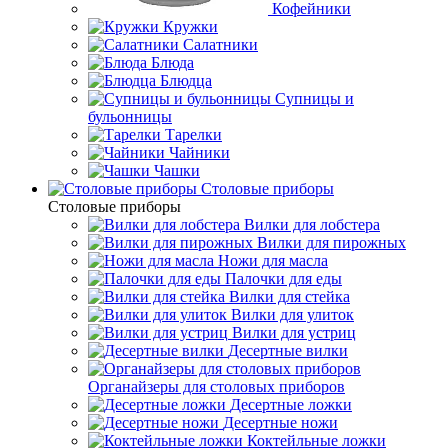
Кофейники
Кружки
Салатники
Блюда
Блюдца
Супницы и
бульонницы
Тарелки
Чайники
Чашки
Cтоловые приборы
Cтоловые приборы
Вилки для лобстера
Вилки для пирожных
Ножи для масла
Палочки для еды
Вилки для стейка
Вилки для улиток
Вилки для устриц
Десертные вилки
Органайзеры для столовых приборов
Десертные ложки
Десертные ножи
Коктейльные ложки