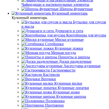
Чафиндиши и нагревательные элементы
Щипцы фуршетные
Кухонный инвентарь
Кухонный инвентарь
Бутылки для соусов
и масла
Дуршлаги и сита
Контейнеры для мусора
Миски кухонные
Сотейники
Кухонные ложки
Мерная посуда
Пинцеты и щипцы
Доски разделочные
Аксессуары кухонные
Гастроемкости
Кастрюли
Венчики
Кухонные вилки
Кухонные лопатки
Кухонные ножи
Кухонные щипцы
Половники
Противени