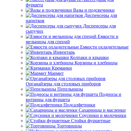
фуршета
Вазы и подсвечники
Диспенсеры для
напитков
Диспенсеры для
сыпучих
Емкости и
мельницы для специй
Емкости охладительные
Инвентарь
Колпаки и крышки
Корзины и хлебницы
Креманки
Мармит
Органайзеры для столовых приборов
Пепельницы
Подносы и
витрины для фуршета
Подсалфетники
Сахарницы и масленки
Соусники и молочники
Стойки фуршетные
Тортовницы