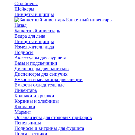
Стрейнеры
Шейкеры
Пинцеты и щипцы
Банкетный инвентарь
Назад
Банкетный инвентарь
Ведра для льда
Пинцеты и щипцы
Измельчители льда
Подносы
Аксессуары для фуршета
Вазы и подсвечники
Диспенсеры для напитков
Диспенсеры для сыпучих
Емкости и мельницы для специй
Емкости охладительные
Инвентарь
Колпаки и крышки
Корзины и хлебницы
Креманки
Мармит
Органайзеры для столовых приборов
Пепельницы
Подносы и витрины для фуршета
Подсалфетники