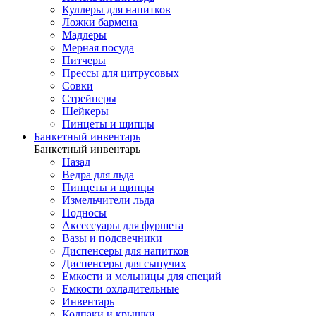
Куллеры для напитков
Ложки бармена
Мадлеры
Мерная посуда
Питчеры
Прессы для цитрусовых
Совки
Стрейнеры
Шейкеры
Пинцеты и щипцы
Банкетный инвентарь
Банкетный инвентарь
Назад
Ведра для льда
Пинцеты и щипцы
Измельчители льда
Подносы
Аксессуары для фуршета
Вазы и подсвечники
Диспенсеры для напитков
Диспенсеры для сыпучих
Емкости и мельницы для специй
Емкости охладительные
Инвентарь
Колпаки и крышки