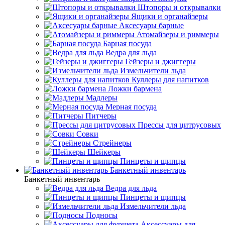
Штопоры и открывалки
Ящики и органайзеры
Аксесуары барные
Атомайзеры и риммеры
Барная посуда
Ведра для льда
Гейзеры и джиггеры
Измельчители льда
Куллеры для напитков
Ложки бармена
Мадлеры
Мерная посуда
Питчеры
Прессы для цитрусовых
Совки
Стрейнеры
Шейкеры
Пинцеты и щипцы
Банкетный инвентарь
Банкетный инвентарь
Ведра для льда
Пинцеты и щипцы
Измельчители льда
Подносы
Аксессуары для