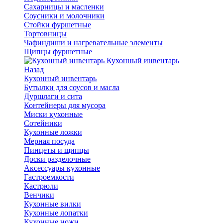
Сахарницы и масленки
Соусники и молочники
Стойки фуршетные
Тортовницы
Чафиндиши и нагревательные элементы
Щипцы фуршетные
Кухонный инвентарь
Назад
Кухонный инвентарь
Бутылки для соусов и масла
Дуршлаги и сита
Контейнеры для мусора
Миски кухонные
Сотейники
Кухонные ложки
Мерная посуда
Пинцеты и щипцы
Доски разделочные
Аксессуары кухонные
Гастроемкости
Кастрюли
Венчики
Кухонные вилки
Кухонные лопатки
Кухонные ножи