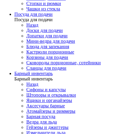
Стопки и рюмки
Чашки из стекла
Посуда для подачи
Посуда для подачи
Назад
Доски для подачи
Лопатки для подачи
Мини-ведра для подачи
Блюда для запекания
Кастрюли порционные
Корзины для подачи
Сковороды порционные, сотейники
Сланцы для подачи
Барный инвентарь
Барный инвентарь
Назад
Сифоны и капсулы
Штопоры и открывалки
Ящики и органайзеры
Аксесуары барные
Атомайзеры и риммеры
Барная посуда
Ведра для льда
Гейзеры и джиггеры
Измельчители льда