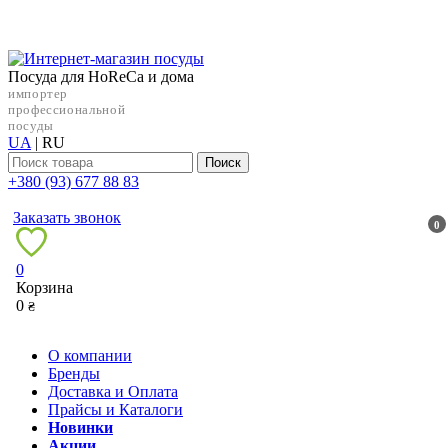
Посуда для HoReCa и дома
импортер
профессиональной
посуды
UA
|
RU
Поиск
+38‎0 (93) 677 88 83
Заказать звонок
0
0
Корзина
0
₴
О компании
Бренды
Доставка и Оплата
Прайсы и Каталоги
Новинки
Акции