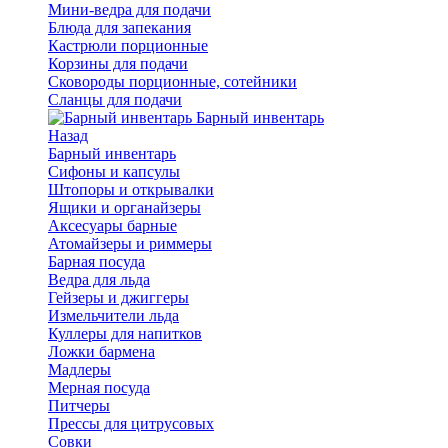
Мини-ведра для подачи
Блюда для запекания
Кастрюли порционные
Корзины для подачи
Сковороды порционные, сотейники
Сланцы для подачи
Барный инвентарь
Назад
Барный инвентарь
Сифоны и капсулы
Штопоры и открывалки
Ящики и органайзеры
Аксесуары барные
Атомайзеры и риммеры
Барная посуда
Ведра для льда
Гейзеры и джиггеры
Измельчители льда
Куллеры для напитков
Ложки бармена
Мадлеры
Мерная посуда
Питчеры
Прессы для цитрусовых
Совки