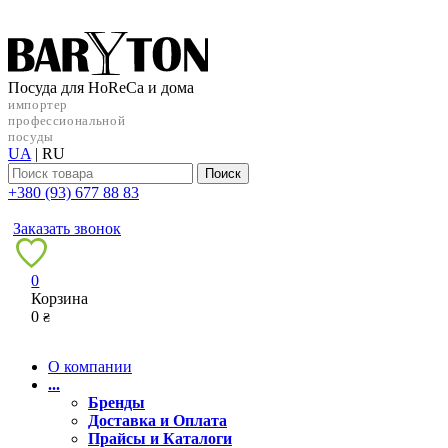
Посуда для HoReCa и дома
импортер
профессиональной
посуды
UA
|
RU
Поиск
+38‎0 (93) 677 88 83
Заказать звонок
0
Корзина
0
₴
О компании
...
Бренды
Доставка и Оплата
Прайсы и Каталоги