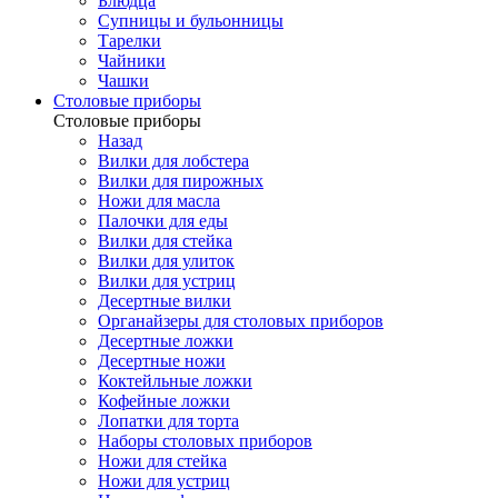
Блюдца
Супницы и бульонницы
Тарелки
Чайники
Чашки
Cтоловые приборы
Cтоловые приборы
Назад
Вилки для лобстера
Вилки для пирожных
Ножи для масла
Палочки для еды
Вилки для стейка
Вилки для улиток
Вилки для устриц
Десертные вилки
Органайзеры для столовых приборов
Десертные ложки
Десертные ножи
Коктейльные ложки
Кофейные ложки
Лопатки для торта
Наборы столовых приборов
Ножи для стейка
Ножи для устриц