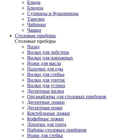
Блюда
Блюдца
Супницы и бульонницы
Тарелки
Чайники
Чашки
Cтоловые приборы
Cтоловые приборы
Назад
Вилки для лобстера
Вилки для пирожных
Ножи для масла
Палочки для еды
Вилки для стейка
Вилки для улиток
Вилки для устриц
Десертные вилки
Органайзеры для столовых приборов
Десертные ложки
Десертные ножи
Коктейльные ложки
Кофейные ложки
Лопатки для торта
Наборы столовых приборов
Ножи для стейка