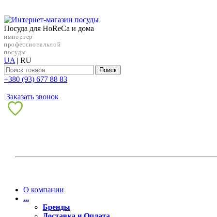
Посуда для HoReCa и дома
импортер
профессиональной
посуды
UA
|
RU
Поиск
+38‎0 (93) 677 88 83
Заказать звонок
О компании
...
Бренды
Доставка и Оплата