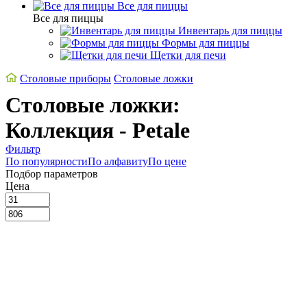
Все для пиццы
Все для пиццы
Инвентарь для пиццы
Формы для пиццы
Щетки для печи
Cтоловые приборы
Столовые ложки
Столовые ложки:
Коллекция - Petale
Фильтр
По популярности
По алфавиту
По цене
Подбор параметров
Цена
31
225
419
612
806
Склад
Сегмент