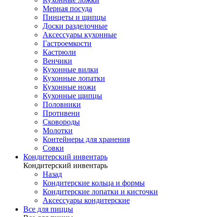
Мерная посуда
Пинцеты и щипцы
Доски разделочные
Аксессуары кухонные
Гастроемкости
Кастрюли
Венчики
Кухонные вилки
Кухонные лопатки
Кухонные ножи
Кухонные щипцы
Половники
Противени
Сковороды
Молотки
Контейнеры для хранения
Совки
Кондитерский инвентарь
Кондитерский инвентарь
Назад
Кондитерские кольца и формы
Кондитерские лопатки и кисточки
Аксессуары кондитерские
Все для пиццы