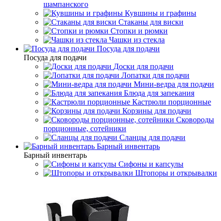
шампанского
Кувшины и графины
Стаканы для виски
Стопки и рюмки
Чашки из стекла
Посуда для подачи
Посуда для подачи
Доски для подачи
Лопатки для подачи
Мини-ведра для подачи
Блюда для запекания
Кастрюли порционные
Корзины для подачи
Сковороды
порционные, сотейники
Сланцы для подачи
Барный инвентарь
Барный инвентарь
Сифоны и капсулы
Штопоры и открывалки