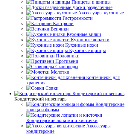
Пинцеты и щипцы
Доски разделочные
Аксессуары кухонные
Гастроемкости
Кастрюли
Венчики
Кухонные вилки
Кухонные лопатки
Кухонные ножи
Кухонные щипцы
Половники
Противени
Сковороды
Молотки
Контейнеры для
хранения
Совки
Кондитерский инвентарь
Кондитерский инвентарь
Кондитерские
кольца и формы
Кондитерские лопатки и кисточки
Аксессуары
кондитерские