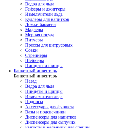
Ведра для льда
Гейзеры и джиггеры
Измельчители льда
Куллеры для напитков
Ложки бармена
Мадлеры
Мерная посуда
Питчеры
Прессы для цитрусовых
Совки
Стрейнеры
Шейкеры
Пинцеты и щипцы
Банкетный инвентарь
Банкетный инвентарь
Назад
Ведра для льда
Пинцеты и щипцы
Измельчители льда
Подносы
Аксессуары для фуршета
Вазы и подсвечники
Диспенсеры для напитков
Диспенсеры для сыпучих
Емкости и мельницы для специй