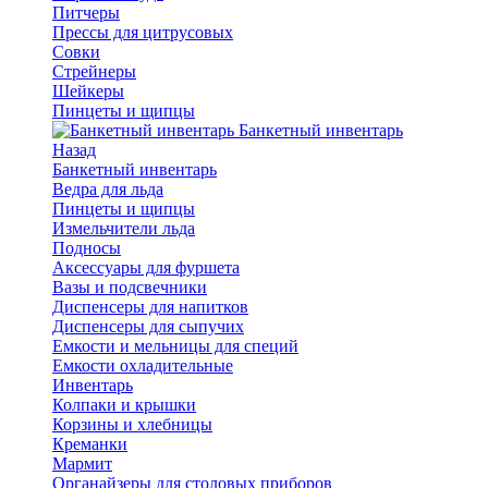
Питчеры
Прессы для цитрусовых
Совки
Стрейнеры
Шейкеры
Пинцеты и щипцы
Банкетный инвентарь
Назад
Банкетный инвентарь
Ведра для льда
Пинцеты и щипцы
Измельчители льда
Подносы
Аксессуары для фуршета
Вазы и подсвечники
Диспенсеры для напитков
Диспенсеры для сыпучих
Емкости и мельницы для специй
Емкости охладительные
Инвентарь
Колпаки и крышки
Корзины и хлебницы
Креманки
Мармит
Органайзеры для столовых приборов