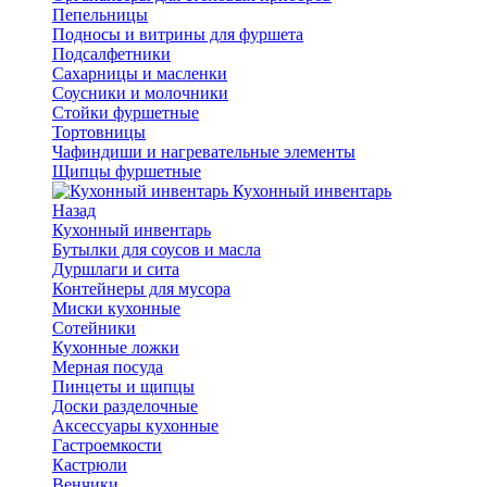
Пепельницы
Подносы и витрины для фуршета
Подсалфетники
Сахарницы и масленки
Соусники и молочники
Стойки фуршетные
Тортовницы
Чафиндиши и нагревательные элементы
Щипцы фуршетные
Кухонный инвентарь
Назад
Кухонный инвентарь
Бутылки для соусов и масла
Дуршлаги и сита
Контейнеры для мусора
Миски кухонные
Сотейники
Кухонные ложки
Мерная посуда
Пинцеты и щипцы
Доски разделочные
Аксессуары кухонные
Гастроемкости
Кастрюли
Венчики