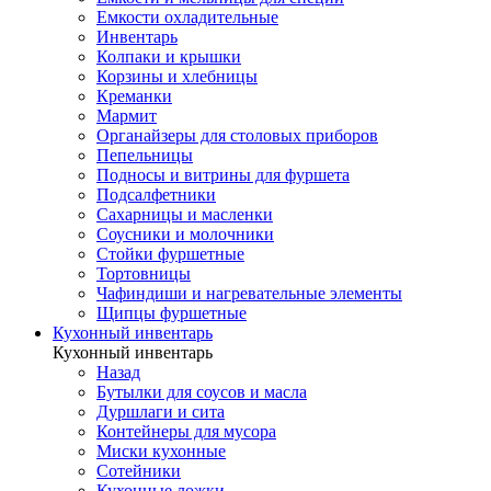
Емкости охладительные
Инвентарь
Колпаки и крышки
Корзины и хлебницы
Креманки
Мармит
Органайзеры для столовых приборов
Пепельницы
Подносы и витрины для фуршета
Подсалфетники
Сахарницы и масленки
Соусники и молочники
Стойки фуршетные
Тортовницы
Чафиндиши и нагревательные элементы
Щипцы фуршетные
Кухонный инвентарь
Кухонный инвентарь
Назад
Бутылки для соусов и масла
Дуршлаги и сита
Контейнеры для мусора
Миски кухонные
Сотейники
Кухонные ложки