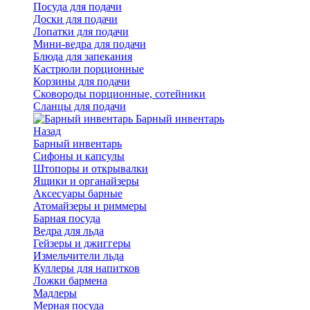
Посуда для подачи
Доски для подачи
Лопатки для подачи
Мини-ведра для подачи
Блюда для запекания
Кастрюли порционные
Корзины для подачи
Сковороды порционные, сотейники
Сланцы для подачи
Барный инвентарь
Назад
Барный инвентарь
Сифоны и капсулы
Штопоры и открывалки
Ящики и органайзеры
Аксесуары барные
Атомайзеры и риммеры
Барная посуда
Ведра для льда
Гейзеры и джиггеры
Измельчители льда
Куллеры для напитков
Ложки бармена
Мадлеры
Мерная посуда