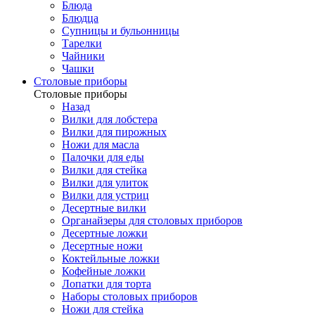
Блюда
Блюдца
Супницы и бульонницы
Тарелки
Чайники
Чашки
Cтоловые приборы
Cтоловые приборы
Назад
Вилки для лобстера
Вилки для пирожных
Ножи для масла
Палочки для еды
Вилки для стейка
Вилки для улиток
Вилки для устриц
Десертные вилки
Органайзеры для столовых приборов
Десертные ложки
Десертные ножи
Коктейльные ложки
Кофейные ложки
Лопатки для торта
Наборы столовых приборов
Ножи для стейка