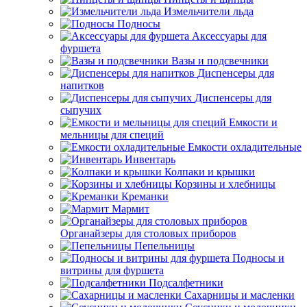
Измельчители льда
Подносы
Аксессуары для
фуршета
Вазы и подсвечники
Диспенсеры для
напитков
Диспенсеры для
сыпучих
Емкости и
мельницы для специй
Емкости охладительные
Инвентарь
Колпаки и крышки
Корзины и хлебницы
Креманки
Мармит
Органайзеры для столовых приборов
Пепельницы
Подносы и
витрины для фуршета
Подсалфетники
Сахарницы и масленки