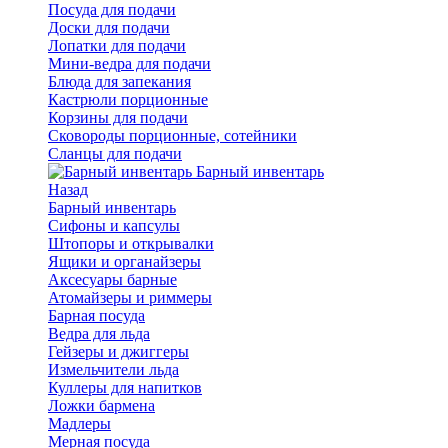
Посуда для подачи
Доски для подачи
Лопатки для подачи
Мини-ведра для подачи
Блюда для запекания
Кастрюли порционные
Корзины для подачи
Сковороды порционные, сотейники
Сланцы для подачи
Барный инвентарь
Назад
Барный инвентарь
Сифоны и капсулы
Штопоры и открывалки
Ящики и органайзеры
Аксесуары барные
Атомайзеры и риммеры
Барная посуда
Ведра для льда
Гейзеры и джиггеры
Измельчители льда
Куллеры для напитков
Ложки бармена
Мадлеры
Мерная посуда