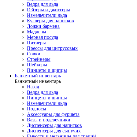
Ведра для льда
Гейзеры и джиггеры
Измельчители льда
Куллеры для напитков
Ложки бармена
Мадлеры
Мерная посуда
Питчеры
Прессы для цитрусовых
Совки
Стрейнеры
Шейкеры
Пинцеты и щипцы
Банкетный инвентарь
Банкетный инвентарь
Назад
Ведра для льда
Пинцеты и щипцы
Измельчители льда
Подносы
Аксессуары для фуршета
Вазы и подсвечники
Диспенсеры для напитков
Диспенсеры для сыпучих
Емкости и мельницы для специй