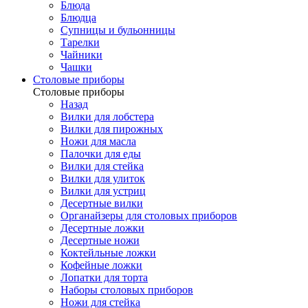
Блюда
Блюдца
Супницы и бульонницы
Тарелки
Чайники
Чашки
Cтоловые приборы
Cтоловые приборы
Назад
Вилки для лобстера
Вилки для пирожных
Ножи для масла
Палочки для еды
Вилки для стейка
Вилки для улиток
Вилки для устриц
Десертные вилки
Органайзеры для столовых приборов
Десертные ложки
Десертные ножи
Коктейльные ложки
Кофейные ложки
Лопатки для торта
Наборы столовых приборов
Ножи для стейка