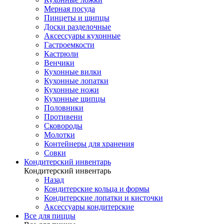
Мерная посуда
Пинцеты и щипцы
Доски разделочные
Аксессуары кухонные
Гастроемкости
Кастрюли
Венчики
Кухонные вилки
Кухонные лопатки
Кухонные ножи
Кухонные щипцы
Половники
Противени
Сковороды
Молотки
Контейнеры для хранения
Совки
Кондитерский инвентарь
Кондитерский инвентарь
Назад
Кондитерские кольца и формы
Кондитерские лопатки и кисточки
Аксессуары кондитерские
Все для пиццы