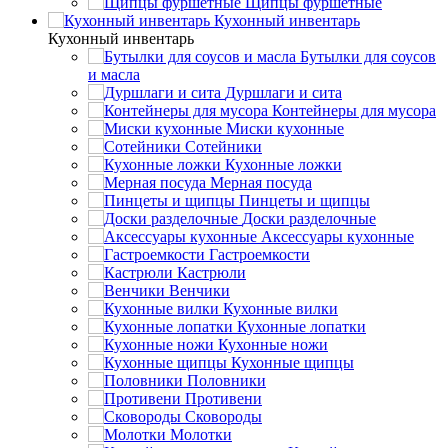
Щипцы фуршетные
Кухонный инвентарь
Кухонный инвентарь
Бутылки для соусов
и масла
Дуршлаги и сита
Контейнеры для мусора
Миски кухонные
Сотейники
Кухонные ложки
Мерная посуда
Пинцеты и щипцы
Доски разделочные
Аксессуары кухонные
Гастроемкости
Кастрюли
Венчики
Кухонные вилки
Кухонные лопатки
Кухонные ножи
Кухонные щипцы
Половники
Противени
Сковороды
Молотки