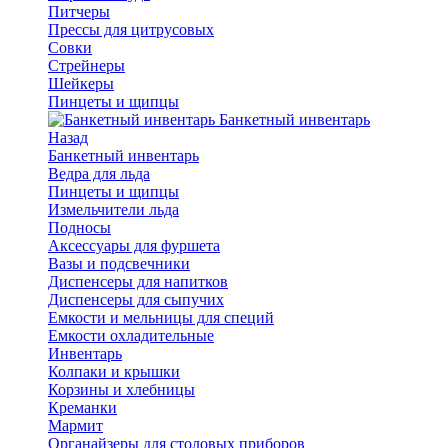
Питчеры
Прессы для цитрусовых
Совки
Стрейнеры
Шейкеры
Пинцеты и щипцы
Банкетный инвентарь
Назад
Банкетный инвентарь
Ведра для льда
Пинцеты и щипцы
Измельчители льда
Подносы
Аксессуары для фуршета
Вазы и подсвечники
Диспенсеры для напитков
Диспенсеры для сыпучих
Емкости и мельницы для специй
Емкости охладительные
Инвентарь
Колпаки и крышки
Корзины и хлебницы
Креманки
Мармит
Органайзеры для столовых приборов