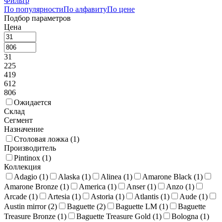
Фильтр
По популярности
По алфавиту
По цене
Подбор параметров
Цена
31
225
419
612
806
Ожидается
Склад
Сегмент
Назначение
Столовая ложка (
1
)
Производитель
Pintinox (
1
)
Коллекция
Adagio (
1
)
Alaska (
1
)
Alinea (
1
)
Amarone Black (
1
)
Amarone Bronze (
1
)
America (
1
)
Anser (
1
)
Anzo (
1
)
Arcade (
1
)
Artesia (
1
)
Astoria (
1
)
Atlantis (
1
)
Aude (
1
)
Austin mirror (
2
)
Baguette (
2
)
Baguette LM (
1
)
Baguette
Treasure Bronze (
1
)
Baguette Treasure Gold (
1
)
Bologna (
1
)