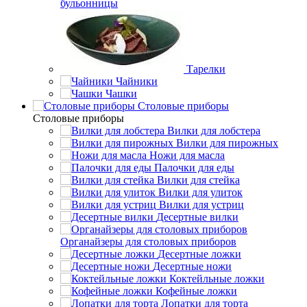
бульонницы
Тарелки
Чайники
Чашки
Cтоловые приборы
Cтоловые приборы
Вилки для лобстера
Вилки для пирожных
Ножи для масла
Палочки для еды
Вилки для стейка
Вилки для улиток
Вилки для устриц
Десертные вилки
Органайзеры для столовых приборов
Десертные ложки
Десертные ножи
Коктейльные ложки
Кофейные ложки
Лопатки для торта