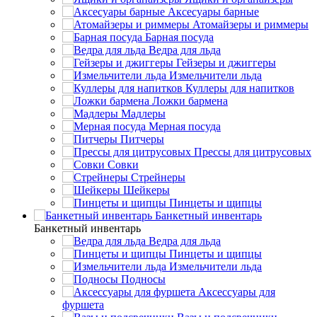
Аксесуары барные
Атомайзеры и риммеры
Барная посуда
Ведра для льда
Гейзеры и джиггеры
Измельчители льда
Куллеры для напитков
Ложки бармена
Мадлеры
Мерная посуда
Питчеры
Прессы для цитрусовых
Совки
Стрейнеры
Шейкеры
Пинцеты и щипцы
Банкетный инвентарь
Банкетный инвентарь
Ведра для льда
Пинцеты и щипцы
Измельчители льда
Подносы
Аксессуары для
фуршета