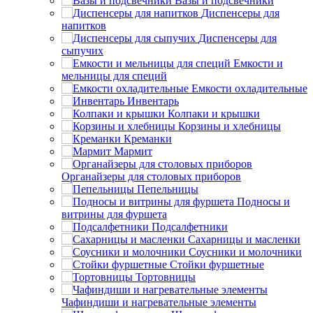
Вазы и подсвечники
Диспенсеры для
напитков
Диспенсеры для
сыпучих
Емкости и
мельницы для специй
Емкости охладительные
Инвентарь
Колпаки и крышки
Корзины и хлебницы
Креманки
Мармит
Органайзеры для столовых приборов
Пепельницы
Подносы и
витрины для фуршета
Подсалфетники
Сахарницы и масленки
Соусники и молочники
Стойки фуршетные
Тортовницы
Чафиндиши и нагревательные элементы