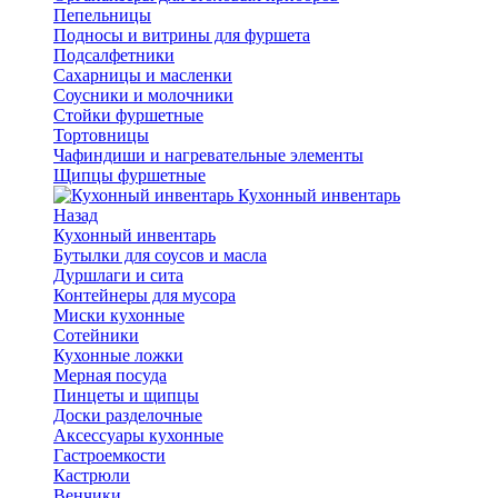
Пепельницы
Подносы и витрины для фуршета
Подсалфетники
Сахарницы и масленки
Соусники и молочники
Стойки фуршетные
Тортовницы
Чафиндиши и нагревательные элементы
Щипцы фуршетные
Кухонный инвентарь
Назад
Кухонный инвентарь
Бутылки для соусов и масла
Дуршлаги и сита
Контейнеры для мусора
Миски кухонные
Сотейники
Кухонные ложки
Мерная посуда
Пинцеты и щипцы
Доски разделочные
Аксессуары кухонные
Гастроемкости
Кастрюли
Венчики