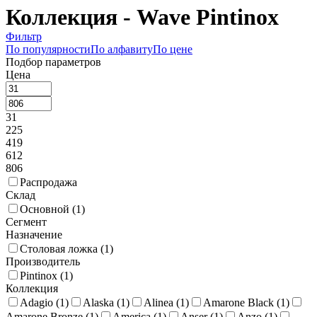
Коллекция - Wave Pintinox
Фильтр
По популярности
По алфавиту
По цене
Подбор параметров
Цена
31
225
419
612
806
Распродажа
Склад
Основной (
1
)
Сегмент
Назначение
Столовая ложка (
1
)
Производитель
Pintinox (
1
)
Коллекция
Adagio (
1
)
Alaska (
1
)
Alinea (
1
)
Amarone Black (
1
)
Amarone Bronze (
1
)
America (
1
)
Anser (
1
)
Anzo (
1
)