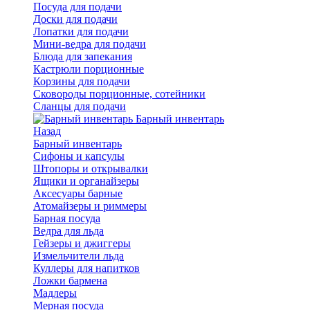
Посуда для подачи
Доски для подачи
Лопатки для подачи
Мини-ведра для подачи
Блюда для запекания
Кастрюли порционные
Корзины для подачи
Сковороды порционные, сотейники
Сланцы для подачи
Барный инвентарь
Назад
Барный инвентарь
Сифоны и капсулы
Штопоры и открывалки
Ящики и органайзеры
Аксесуары барные
Атомайзеры и риммеры
Барная посуда
Ведра для льда
Гейзеры и джиггеры
Измельчители льда
Куллеры для напитков
Ложки бармена
Мадлеры
Мерная посуда