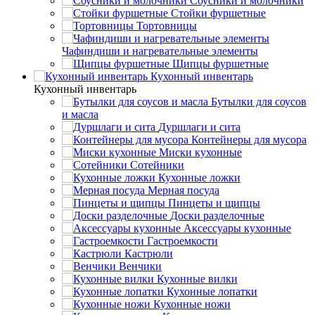
Соусники и молочники
Стойки фуршетные
Тортовницы
Чафиндиши и нагревательные элементы
Щипцы фуршетные
Кухонный инвентарь
Кухонный инвентарь
Бутылки для соусов
и масла
Дуршлаги и сита
Контейнеры для мусора
Миски кухонные
Сотейники
Кухонные ложки
Мерная посуда
Пинцеты и щипцы
Доски разделочные
Аксессуары кухонные
Гастроемкости
Кастрюли
Венчики
Кухонные вилки
Кухонные лопатки
Кухонные ножи