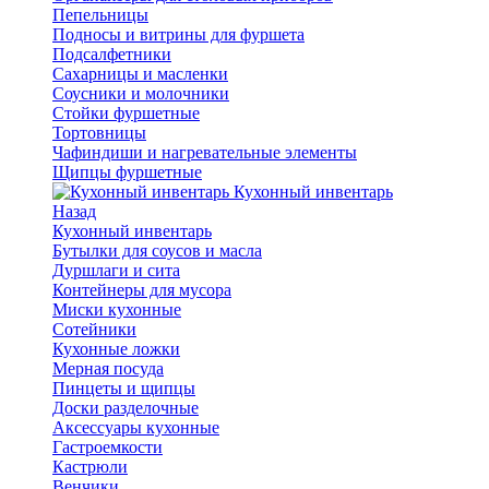
Пепельницы
Подносы и витрины для фуршета
Подсалфетники
Сахарницы и масленки
Соусники и молочники
Стойки фуршетные
Тортовницы
Чафиндиши и нагревательные элементы
Щипцы фуршетные
Кухонный инвентарь
Назад
Кухонный инвентарь
Бутылки для соусов и масла
Дуршлаги и сита
Контейнеры для мусора
Миски кухонные
Сотейники
Кухонные ложки
Мерная посуда
Пинцеты и щипцы
Доски разделочные
Аксессуары кухонные
Гастроемкости
Кастрюли
Венчики