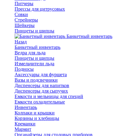
Питчеры
Прессы для цитрусовых
Совки
Стрейнеры
Шейкеры
Пинцеты и щипцы
Банкетный инвентарь
Назад
Банкетный инвентарь
Ведра для льда
Пинцеты и щипцы
Измельчители льда
Подносы
Аксессуары для фуршета
Вазы и подсвечники
Диспенсеры для напитков
Диспенсеры для сыпучих
Емкости и мельницы для специй
Емкости охладительные
Инвентарь
Колпаки и крышки
Корзины и хлебницы
Креманки
Мармит
Органайзеры для столовых приборов