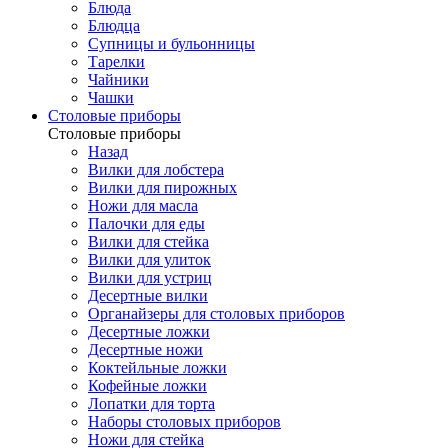
Блюда
Блюдца
Супницы и бульонницы
Тарелки
Чайники
Чашки
Cтоловые приборы
Cтоловые приборы
Назад
Вилки для лобстера
Вилки для пирожных
Ножи для масла
Палочки для еды
Вилки для стейка
Вилки для улиток
Вилки для устриц
Десертные вилки
Органайзеры для столовых приборов
Десертные ложки
Десертные ножи
Коктейльные ложки
Кофейные ложки
Лопатки для торта
Наборы столовых приборов
Ножи для стейка