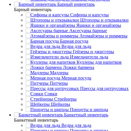
Барный инвентарь
Барный инвентарь
Сифоны и капсулы
Штопоры и открывалки
Ящики и органайзеры
Аксесуары барные
Атомайзеры и риммеры
Барная посуда
Ведра для льда
Гейзеры и джиггеры
Измельчители льда
Куллеры для напитков
Ложки бармена
Мадлеры
Мерная посуда
Питчеры
Прессы для цитрусовых
Совки
Стрейнеры
Шейкеры
Пинцеты и щипцы
Банкетный инвентарь
Банкетный инвентарь
Ведра для льда
Пинцеты и щипцы