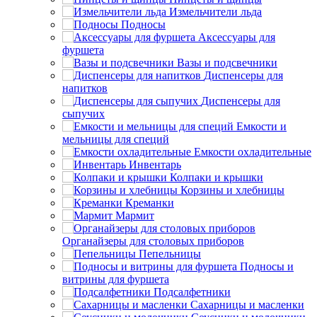
Измельчители льда
Подносы
Аксессуары для
фуршета
Вазы и подсвечники
Диспенсеры для
напитков
Диспенсеры для
сыпучих
Емкости и
мельницы для специй
Емкости охладительные
Инвентарь
Колпаки и крышки
Корзины и хлебницы
Креманки
Мармит
Органайзеры для столовых приборов
Пепельницы
Подносы и
витрины для фуршета
Подсалфетники
Сахарницы и масленки