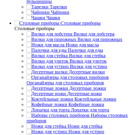
бульонницы
Тарелки
Чайники
Чашки
Cтоловые приборы
Cтоловые приборы
Вилки для лобстера
Вилки для пирожных
Ножи для масла
Палочки для еды
Вилки для стейка
Вилки для улиток
Вилки для устриц
Десертные вилки
Органайзеры для столовых приборов
Десертные ложки
Десертные ножи
Коктейльные ложки
Кофейные ложки
Лопатки для торта
Наборы столовых
приборов
Ножи для стейка
Ножи для устриц