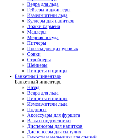
Ведра для льда
Гейзеры и джиггеры
Измельчители льда
Куллеры для напитков
Ложки бармена
Мадлеры
Мерная посуда
Питчеры
Прессы для цитрусовых
Совки
Стрейнеры
Шейкеры
Пинцеты и щипцы
Банкетный инвентарь
Банкетный инвентарь
Назад
Ведра для льда
Пинцеты и щипцы
Измельчители льда
Подносы
Аксессуары для фуршета
Вазы и подсвечники
Диспенсеры для напитков
Диспенсеры для сыпучих
Емкости и мельницы для специй