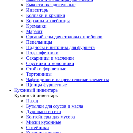
Емкости охладительные
Инвентарь
Колпаки и крышки
Корзины и хлебницы
Креманки
Мармит
Органайзеры для столовых приборов
Пепельницы
Подносы и витрины для фуршета
Подсалфетники
Сахарницы и масленки
Соусники и молочники
Стойки фуршетные
Тортовницы
Чафиндиши и нагревательные элементы
Щипцы фуршетные
Кухонный инвентарь
Кухонный инвентарь
Назад
Бутылки для соусов и масла
Дуршлаги и сита
Контейнеры для мусора
Миски кухонные
Сотейники
Кухонные ложки