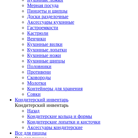
Мерная посуда
Пинцеты и щипцы
Доски разделочные
Аксессуары кухонные
Гастроемкости
Кастрюли
Венчики
Кухонные вилки
Кухонные лопатки
Кухонные ножи
Кухонные щипцы
Половники
Противени
Сковороды
Молотки
Контейнеры для хранения
Совки
Кондитерский инвентарь
Кондитерский инвентарь
Назад
Кондитерские кольца и формы
Кондитерские лопатки и кисточки
Аксессуары кондитерские
Все для пиццы