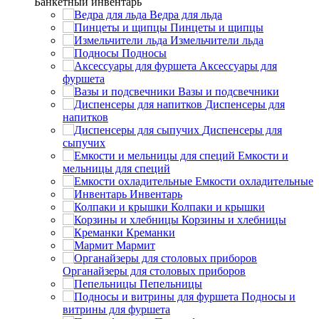
Банкетный инвентарь
Ведра для льда
Пинцеты и щипцы
Измельчители льда
Подносы
Аксессуары для
фуршета
Вазы и подсвечники
Диспенсеры для
напитков
Диспенсеры для
сыпучих
Емкости и
мельницы для специй
Емкости охладительные
Инвентарь
Колпаки и крышки
Корзины и хлебницы
Креманки
Мармит
Органайзеры для столовых приборов
Пепельницы
Подносы и
витрины для фуршета