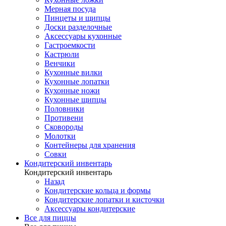
Мерная посуда
Пинцеты и щипцы
Доски разделочные
Аксессуары кухонные
Гастроемкости
Кастрюли
Венчики
Кухонные вилки
Кухонные лопатки
Кухонные ножи
Кухонные щипцы
Половники
Противени
Сковороды
Молотки
Контейнеры для хранения
Совки
Кондитерский инвентарь
Кондитерский инвентарь
Назад
Кондитерские кольца и формы
Кондитерские лопатки и кисточки
Аксессуары кондитерские
Все для пиццы