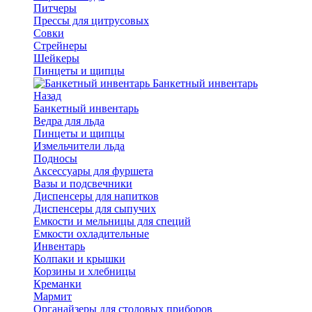
Питчеры
Прессы для цитрусовых
Совки
Стрейнеры
Шейкеры
Пинцеты и щипцы
Банкетный инвентарь
Назад
Банкетный инвентарь
Ведра для льда
Пинцеты и щипцы
Измельчители льда
Подносы
Аксессуары для фуршета
Вазы и подсвечники
Диспенсеры для напитков
Диспенсеры для сыпучих
Емкости и мельницы для специй
Емкости охладительные
Инвентарь
Колпаки и крышки
Корзины и хлебницы
Креманки
Мармит
Органайзеры для столовых приборов