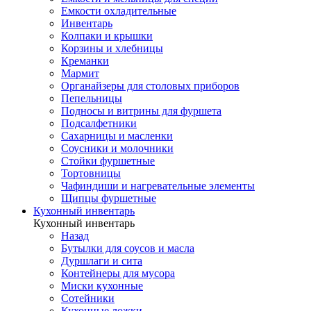
Емкости охладительные
Инвентарь
Колпаки и крышки
Корзины и хлебницы
Креманки
Мармит
Органайзеры для столовых приборов
Пепельницы
Подносы и витрины для фуршета
Подсалфетники
Сахарницы и масленки
Соусники и молочники
Стойки фуршетные
Тортовницы
Чафиндиши и нагревательные элементы
Щипцы фуршетные
Кухонный инвентарь
Кухонный инвентарь
Назад
Бутылки для соусов и масла
Дуршлаги и сита
Контейнеры для мусора
Миски кухонные
Сотейники
Кухонные ложки