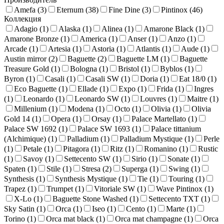
Amefa (
3
)
Eternum (
38
)
Fine Dine (
3
)
Pintinox (
46
)
Коллекция
Adagio (
1
)
Alaska (
1
)
Alinea (
1
)
Amarone Black (
1
)
Amarone Bronze (
1
)
America (
1
)
Anser (
1
)
Anzo (
1
)
Arcade (
1
)
Artesia (
1
)
Astoria (
1
)
Atlantis (
1
)
Aude (
1
)
Austin mirror (
2
)
Baguette (
2
)
Baguette LM (
1
)
Baguette
Treasure Gold (
1
)
Bologna (
1
)
Bristol (
1
)
Byblos (
1
)
Byron (
1
)
Casali (
1
)
Casali SW (
1
)
Doria (
1
)
Eat 18/0 (
1
)
Eco Baguette (
1
)
Ellade (
1
)
Expo (
1
)
Frida (
1
)
Ingres
(
1
)
Leonardo (
1
)
Leonardo SW (
1
)
Louvres (
1
)
Maitre (
1
)
Millenium (
1
)
Modena (
1
)
Octo (
1
)
Olivia (
1
)
Olivia
Gold 14 (
1
)
Opera (
1
)
Orsay (
1
)
Palace Martellato (
1
)
Palace SW 1692 (
1
)
Palace SW 1693 (
1
)
Palace tittanium
(Alchimique) (
1
)
Palladium (
1
)
Palladium Mystique (
1
)
Perle
(
1
)
Petale (
1
)
Pitagora (
1
)
Ritz (
1
)
Romanino (
1
)
Rustic
(
1
)
Savoy (
1
)
Settecento SW (
1
)
Sirio (
1
)
Sonate (
1
)
Spaten (
1
)
Stile (
1
)
Stresa (
2
)
Superga (
1
)
Swing (
1
)
Synthesis (
1
)
Synthesis Mystique (
1
)
Tie (
1
)
Touring (
1
)
Trapez (
1
)
Trumpet (
1
)
Vitoriale SW (
1
)
Wave Pintinox (
1
)
X-Lo (
1
)
Baguette Stone Washed (
1
)
Settecento TXT (
1
)
Sky Satin (
1
)
Orca (
1
)
Iseo (
1
)
Cento (
1
)
Marte (
1
)
Torino (
1
)
Orca mat black (
1
)
Orca mat champagne (
1
)
Orca