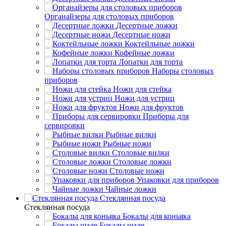
Органайзеры для столовых приборов
Десертные ложки
Десертные ножи
Коктейльные ложки
Кофейные ложки
Лопатки для торта
Наборы столовых
приборов
Ножи для стейка
Ножи для устриц
Ножи для фруктов
Приборы для
сервировки
Рыбные вилки
Рыбные ножи
Столовые вилки
Столовые ложки
Столовые ножи
Упаковки для приборов
Чайные ложки
Стеклянная посуда
Стеклянная посуда
Бокалы для коньяка
Бокалы шале