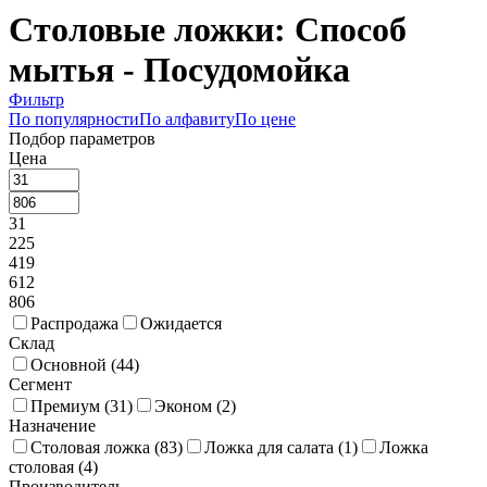
Столовые ложки: Способ
мытья - Посудомойка
Фильтр
По популярности
По алфавиту
По цене
Подбор параметров
Цена
31
225
419
612
806
Распродажа
Ожидается
Склад
Основной (
44
)
Сегмент
Премиум (
31
)
Эконом (
2
)
Назначение
Столовая ложка (
83
)
Ложка для салата (
1
)
Ложка
столовая (
4
)
Производитель