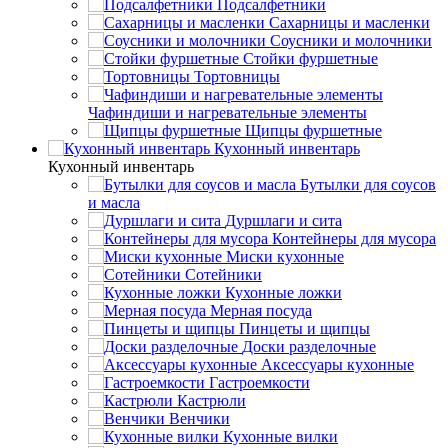
Подсалфетники
Сахарницы и масленки
Соусники и молочники
Стойки фуршетные
Тортовницы
Чафиндиши и нагревательные элементы
Щипцы фуршетные
Кухонный инвентарь
Кухонный инвентарь
Бутылки для соусов
и масла
Дуршлаги и сита
Контейнеры для мусора
Миски кухонные
Сотейники
Кухонные ложки
Мерная посуда
Пинцеты и щипцы
Доски разделочные
Аксессуары кухонные
Гастроемкости
Кастрюли
Венчики
Кухонные вилки