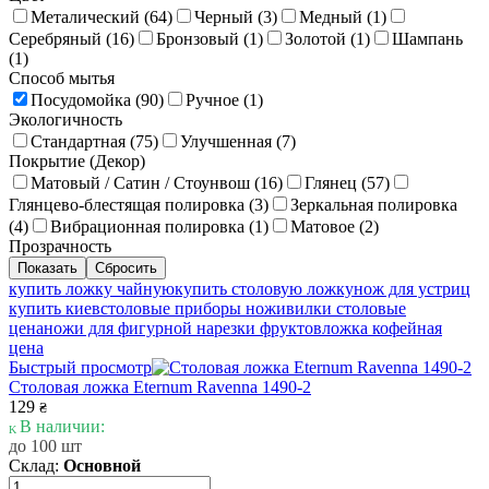
Металический (
64
)
Черный (
3
)
Медный (
1
)
Серебряный (
16
)
Бронзовый (
1
)
Золотой (
1
)
Шампань
(
1
)
Способ мытья
Посудомойка (
90
)
Ручное (
1
)
Экологичность
Стандартная (
75
)
Улучшенная (
7
)
Покрытие (Декор)
Матовый / Сатин / Стоунвош (
16
)
Глянец (
57
)
Глянцево-блестящая полировка (
3
)
Зеркальная полировка
(
4
)
Вибрационная полировка (
1
)
Матовое (
2
)
Прозрачность
купить ложку чайную
купить столовую ложку
нож для устриц
купить киев
столовые приборы ножи
вилки столовые
цена
ножи для фигурной нарезки фруктов
ложка кофейная
цена
Быстрый просмотр
Столовая ложка Eternum Ravenna 1490-2
129
₴
В наличии:
до 100 шт
Склад:
Основной