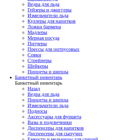
Ведра для льда
Гейзеры и джиггеры
Измельчители льда
Куллеры для напитков
Ложки бармена
Мадлеры
Мерная посуда
Питчеры
Прессы для цитрусовых
Совки
Стрейнеры
Шейкеры
Пинцеты и щипцы
Банкетный инвентарь
Банкетный инвентарь
Назад
Ведра для льда
Пинцеты и щипцы
Измельчители льда
Подносы
Аксессуары для фуршета
Вазы и подсвечники
Диспенсеры для напитков
Диспенсеры для сыпучих
Емкости и мельницы для специй