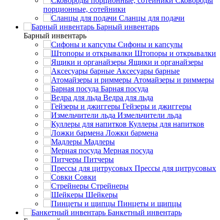
Сковороды
порционные, сотейники
Сланцы для подачи
Барный инвентарь
Барный инвентарь
Сифоны и капсулы
Штопоры и открывалки
Ящики и органайзеры
Аксесуары барные
Атомайзеры и риммеры
Барная посуда
Ведра для льда
Гейзеры и джиггеры
Измельчители льда
Куллеры для напитков
Ложки бармена
Мадлеры
Мерная посуда
Питчеры
Прессы для цитрусовых
Совки
Стрейнеры
Шейкеры
Пинцеты и щипцы
Банкетный инвентарь