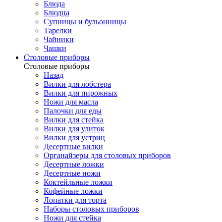
Блюда
Блюдца
Супницы и бульонницы
Тарелки
Чайники
Чашки
Cтоловые приборы
Cтоловые приборы
Назад
Вилки для лобстера
Вилки для пирожных
Ножи для масла
Палочки для еды
Вилки для стейка
Вилки для улиток
Вилки для устриц
Десертные вилки
Органайзеры для столовых приборов
Десертные ложки
Десертные ножи
Коктейльные ложки
Кофейные ложки
Лопатки для торта
Наборы столовых приборов
Ножи для стейка