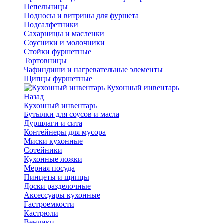
Пепельницы
Подносы и витрины для фуршета
Подсалфетники
Сахарницы и масленки
Соусники и молочники
Стойки фуршетные
Тортовницы
Чафиндиши и нагревательные элементы
Щипцы фуршетные
Кухонный инвентарь
Назад
Кухонный инвентарь
Бутылки для соусов и масла
Дуршлаги и сита
Контейнеры для мусора
Миски кухонные
Сотейники
Кухонные ложки
Мерная посуда
Пинцеты и щипцы
Доски разделочные
Аксессуары кухонные
Гастроемкости
Кастрюли
Венчики