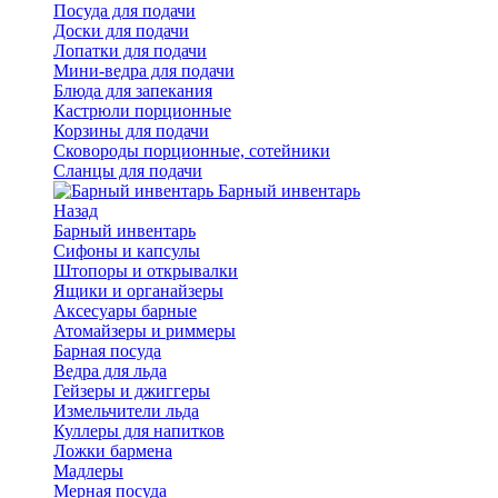
Посуда для подачи
Доски для подачи
Лопатки для подачи
Мини-ведра для подачи
Блюда для запекания
Кастрюли порционные
Корзины для подачи
Сковороды порционные, сотейники
Сланцы для подачи
Барный инвентарь
Назад
Барный инвентарь
Сифоны и капсулы
Штопоры и открывалки
Ящики и органайзеры
Аксесуары барные
Атомайзеры и риммеры
Барная посуда
Ведра для льда
Гейзеры и джиггеры
Измельчители льда
Куллеры для напитков
Ложки бармена
Мадлеры
Мерная посуда