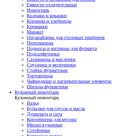
Емкости охладительные
Инвентарь
Колпаки и крышки
Корзины и хлебницы
Креманки
Мармит
Органайзеры для столовых приборов
Пепельницы
Подносы и витрины для фуршета
Подсалфетники
Сахарницы и масленки
Соусники и молочники
Стойки фуршетные
Тортовницы
Чафиндиши и нагревательные элементы
Щипцы фуршетные
Кухонный инвентарь
Кухонный инвентарь
Назад
Бутылки для соусов и масла
Дуршлаги и сита
Контейнеры для мусора
Миски кухонные
Сотейники
Кухонные ложки