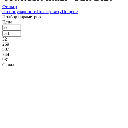
Фильтр
По популярности
По алфавиту
По цене
Подбор параметров
Цена
32
269
507
744
981
Склад
Сегмент
Назначение
Столовый нож (
4
)
Производитель
Amefa (
2
)
Eternum (
40
)
Fine Dine (
4
)
FoREST (
4
)
Pintinox (
52
)
Коллекция
Amarone Black (
1
)
Amarone Bronze (
1
)
Amarone Gold (
1
)
Torino (
1
)
Длина, мм