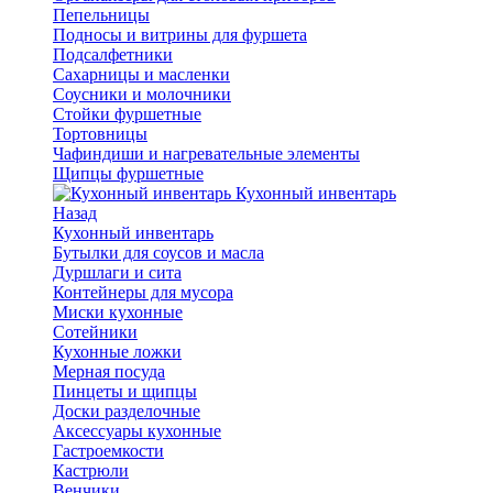
Пепельницы
Подносы и витрины для фуршета
Подсалфетники
Сахарницы и масленки
Соусники и молочники
Стойки фуршетные
Тортовницы
Чафиндиши и нагревательные элементы
Щипцы фуршетные
Кухонный инвентарь
Назад
Кухонный инвентарь
Бутылки для соусов и масла
Дуршлаги и сита
Контейнеры для мусора
Миски кухонные
Сотейники
Кухонные ложки
Мерная посуда
Пинцеты и щипцы
Доски разделочные
Аксессуары кухонные
Гастроемкости
Кастрюли
Венчики