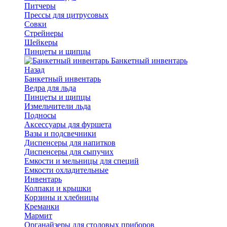
Питчеры
Прессы для цитрусовых
Совки
Стрейнеры
Шейкеры
Пинцеты и щипцы
Банкетный инвентарь
Назад
Банкетный инвентарь
Ведра для льда
Пинцеты и щипцы
Измельчители льда
Подносы
Аксессуары для фуршета
Вазы и подсвечники
Диспенсеры для напитков
Диспенсеры для сыпучих
Емкости и мельницы для специй
Емкости охладительные
Инвентарь
Колпаки и крышки
Корзины и хлебницы
Креманки
Мармит
Органайзеры для столовых приборов