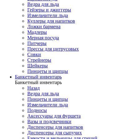
Ведра для льда
Гейзеры и джиггеры
Измельчители льда
Куллеры для напитков
Ложки бармена
Мадлеры
Мерная посуда
Питчеры
Прессы для цитрусовых
Совки
Стрейнеры
Шейкеры
Пинцеты и щипцы
Банкетный инвентарь
Банкетный инвентарь
Назад
Ведра для льда
Пинцеты и щипцы
Измельчители льда
Подносы
Аксессуары для фуршета
Вазы и подсвечники
Диспенсеры для напитков
Диспенсеры для сыпучих
Емкости и мельницы для специй