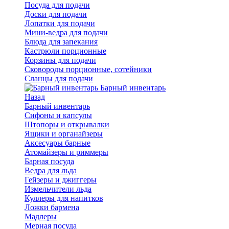
Посуда для подачи
Доски для подачи
Лопатки для подачи
Мини-ведра для подачи
Блюда для запекания
Кастрюли порционные
Корзины для подачи
Сковороды порционные, сотейники
Сланцы для подачи
Барный инвентарь
Назад
Барный инвентарь
Сифоны и капсулы
Штопоры и открывалки
Ящики и органайзеры
Аксесуары барные
Атомайзеры и риммеры
Барная посуда
Ведра для льда
Гейзеры и джиггеры
Измельчители льда
Куллеры для напитков
Ложки бармена
Мадлеры
Мерная посуда