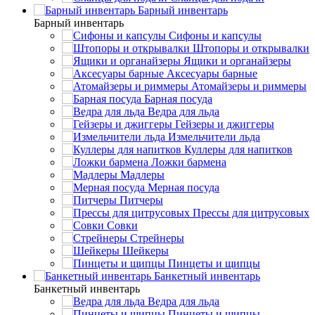
Барный инвентарь
Барный инвентарь
Сифоны и капсулы
Штопоры и открывалки
Ящики и органайзеры
Аксесуары барные
Атомайзеры и риммеры
Барная посуда
Ведра для льда
Гейзеры и джиггеры
Измельчители льда
Куллеры для напитков
Ложки бармена
Мадлеры
Мерная посуда
Питчеры
Прессы для цитрусовых
Совки
Стрейнеры
Шейкеры
Пинцеты и щипцы
Банкетный инвентарь
Банкетный инвентарь
Ведра для льда
Пинцеты и щипцы