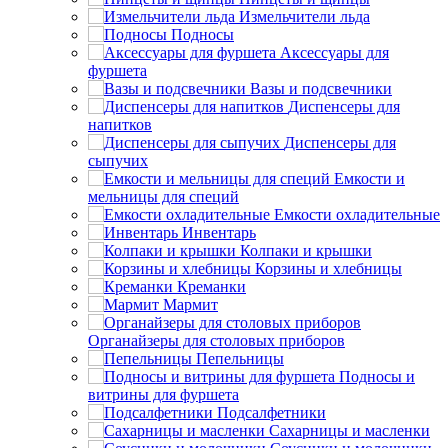
Измельчители льда
Подносы
Аксессуары для
фуршета
Вазы и подсвечники
Диспенсеры для
напитков
Диспенсеры для
сыпучих
Емкости и
мельницы для специй
Емкости охладительные
Инвентарь
Колпаки и крышки
Корзины и хлебницы
Креманки
Мармит
Органайзеры для столовых приборов
Пепельницы
Подносы и
витрины для фуршета
Подсалфетники
Сахарницы и масленки