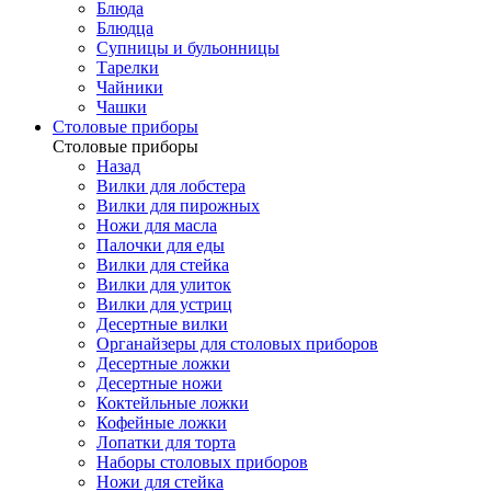
Блюда
Блюдца
Супницы и бульонницы
Тарелки
Чайники
Чашки
Cтоловые приборы
Cтоловые приборы
Назад
Вилки для лобстера
Вилки для пирожных
Ножи для масла
Палочки для еды
Вилки для стейка
Вилки для улиток
Вилки для устриц
Десертные вилки
Органайзеры для столовых приборов
Десертные ложки
Десертные ножи
Коктейльные ложки
Кофейные ложки
Лопатки для торта
Наборы столовых приборов
Ножи для стейка