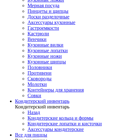
Мерная посуда
Пинцеты и щипцы
Доски разделочные
Аксессуары кухонные
Гастроемкости
Кастрюли
Венчики
Кухонные вилки
Кухонные лопатки
Кухонные ножи
Кухонные щипцы
Половники
Противени
Сковороды
Молотки
Контейнеры для хранения
Совки
Кондитерский инвентарь
Кондитерский инвентарь
Назад
Кондитерские кольца и формы
Кондитерские лопатки и кисточки
Аксессуары кондитерские
Все для пиццы