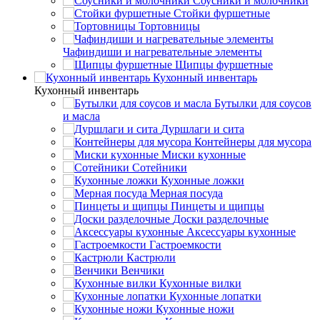
Соусники и молочники
Стойки фуршетные
Тортовницы
Чафиндиши и нагревательные элементы
Щипцы фуршетные
Кухонный инвентарь
Кухонный инвентарь
Бутылки для соусов
и масла
Дуршлаги и сита
Контейнеры для мусора
Миски кухонные
Сотейники
Кухонные ложки
Мерная посуда
Пинцеты и щипцы
Доски разделочные
Аксессуары кухонные
Гастроемкости
Кастрюли
Венчики
Кухонные вилки
Кухонные лопатки
Кухонные ножи