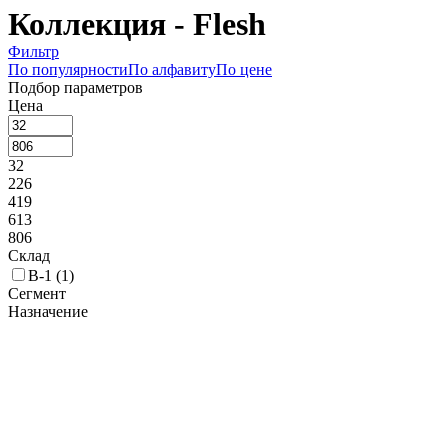
Коллекция - Flesh
Фильтр
По популярности
По алфавиту
По цене
Подбор параметров
Цена
32
226
419
613
806
Склад
В-1 (
1
)
Сегмент
Назначение
Вилка столовая (
1
)
Производитель
FoREST (
1
)
Коллекция
Adagio (
1
)
Alaska (
1
)
Alinea (
1
)
Amarone Black (
1
)
Amarone Bronze (
1
)
America (
1
)
Anser (
1
)
Anzo (
1
)
Arcade (
1
)
Artesia (
1
)
Astoria (
1
)
Atlantis (
1
)
Aude (
1
)