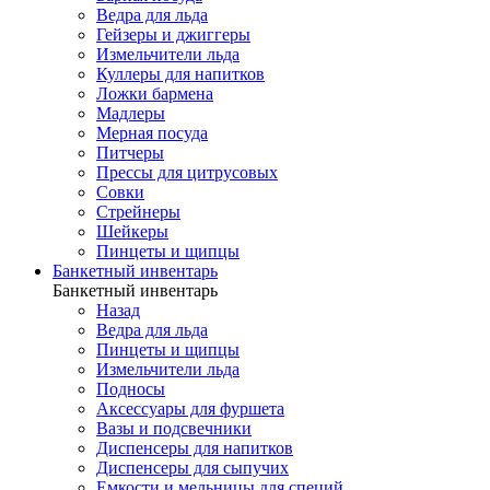
Ведра для льда
Гейзеры и джиггеры
Измельчители льда
Куллеры для напитков
Ложки бармена
Мадлеры
Мерная посуда
Питчеры
Прессы для цитрусовых
Совки
Стрейнеры
Шейкеры
Пинцеты и щипцы
Банкетный инвентарь
Банкетный инвентарь
Назад
Ведра для льда
Пинцеты и щипцы
Измельчители льда
Подносы
Аксессуары для фуршета
Вазы и подсвечники
Диспенсеры для напитков
Диспенсеры для сыпучих
Емкости и мельницы для специй