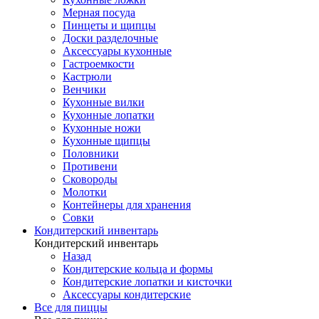
Мерная посуда
Пинцеты и щипцы
Доски разделочные
Аксессуары кухонные
Гастроемкости
Кастрюли
Венчики
Кухонные вилки
Кухонные лопатки
Кухонные ножи
Кухонные щипцы
Половники
Противени
Сковороды
Молотки
Контейнеры для хранения
Совки
Кондитерский инвентарь
Кондитерский инвентарь
Назад
Кондитерские кольца и формы
Кондитерские лопатки и кисточки
Аксессуары кондитерские
Все для пиццы