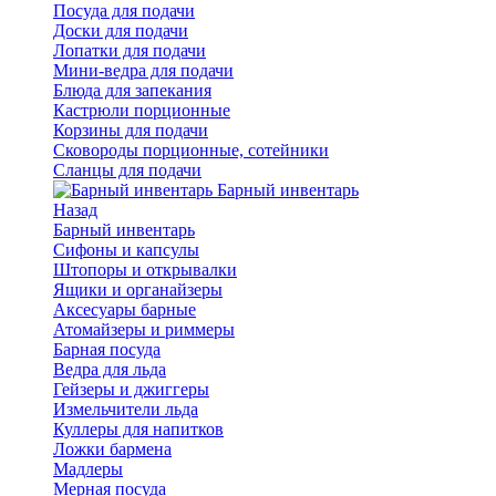
Посуда для подачи
Доски для подачи
Лопатки для подачи
Мини-ведра для подачи
Блюда для запекания
Кастрюли порционные
Корзины для подачи
Сковороды порционные, сотейники
Сланцы для подачи
Барный инвентарь
Назад
Барный инвентарь
Сифоны и капсулы
Штопоры и открывалки
Ящики и органайзеры
Аксесуары барные
Атомайзеры и риммеры
Барная посуда
Ведра для льда
Гейзеры и джиггеры
Измельчители льда
Куллеры для напитков
Ложки бармена
Мадлеры
Мерная посуда