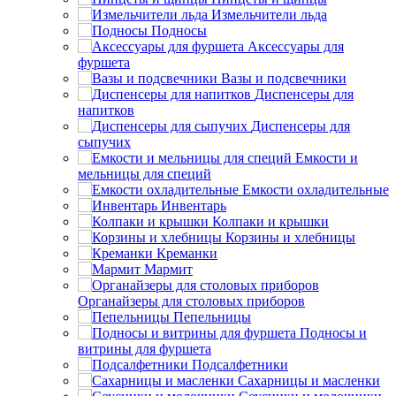
Измельчители льда
Подносы
Аксессуары для
фуршета
Вазы и подсвечники
Диспенсеры для
напитков
Диспенсеры для
сыпучих
Емкости и
мельницы для специй
Емкости охладительные
Инвентарь
Колпаки и крышки
Корзины и хлебницы
Креманки
Мармит
Органайзеры для столовых приборов
Пепельницы
Подносы и
витрины для фуршета
Подсалфетники
Сахарницы и масленки