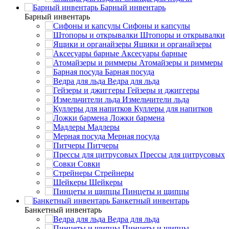
Барный инвентарь
Барный инвентарь
Сифоны и капсулы
Штопоры и открывалки
Ящики и органайзеры
Аксесуары барные
Атомайзеры и риммеры
Барная посуда
Ведра для льда
Гейзеры и джиггеры
Измельчители льда
Куллеры для напитков
Ложки бармена
Мадлеры
Мерная посуда
Питчеры
Прессы для цитрусовых
Совки
Стрейнеры
Шейкеры
Пинцеты и щипцы
Банкетный инвентарь
Банкетный инвентарь
Ведра для льда
Пинцеты и щипцы