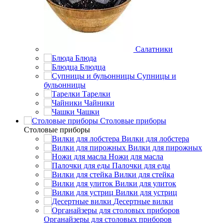
Салатники
Блюда
Блюдца
Супницы и
бульонницы
Тарелки
Чайники
Чашки
Cтоловые приборы
Cтоловые приборы
Вилки для лобстера
Вилки для пирожных
Ножи для масла
Палочки для еды
Вилки для стейка
Вилки для улиток
Вилки для устриц
Десертные вилки
Органайзеры для столовых приборов