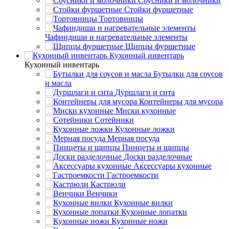
Соусники и молочники
Стойки фуршетные
Тортовницы
Чафиндиши и нагревательные элементы
Щипцы фуршетные
Кухонный инвентарь
Кухонный инвентарь
Бутылки для соусов
и масла
Дуршлаги и сита
Контейнеры для мусора
Миски кухонные
Сотейники
Кухонные ложки
Мерная посуда
Пинцеты и щипцы
Доски разделочные
Аксессуары кухонные
Гастроемкости
Кастрюли
Венчики
Кухонные вилки
Кухонные лопатки
Кухонные ножи