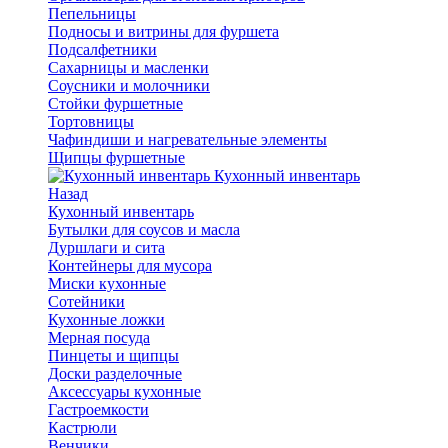
Пепельницы
Подносы и витрины для фуршета
Подсалфетники
Сахарницы и масленки
Соусники и молочники
Стойки фуршетные
Тортовницы
Чафиндиши и нагревательные элементы
Щипцы фуршетные
Кухонный инвентарь
Назад
Кухонный инвентарь
Бутылки для соусов и масла
Дуршлаги и сита
Контейнеры для мусора
Миски кухонные
Сотейники
Кухонные ложки
Мерная посуда
Пинцеты и щипцы
Доски разделочные
Аксессуары кухонные
Гастроемкости
Кастрюли
Венчики