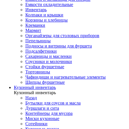
Емкости охладительные
Инвентарь
Колпаки и крышки
Корзины и хлебницы
Креманки
Мармит
Органайзеры для столовых приборов
Пепельницы
Подносы и витрины для фуршета
Подсалфетники
Сахарницы и масленки
Соусники и молочники
Стойки фуршетные
Тортовницы
Чафиндиши и нагревательные элементы
Щипцы фуршетные
Кухонный инвентарь
Кухонный инвентарь
Назад
Бутылки для соусов и масла
Дуршлаги и сита
Контейнеры для мусора
Миски кухонные
Сотейники
Кухонные ложки