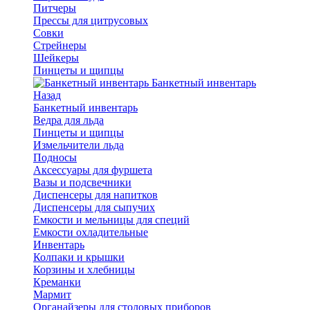
Питчеры
Прессы для цитрусовых
Совки
Стрейнеры
Шейкеры
Пинцеты и щипцы
Банкетный инвентарь
Назад
Банкетный инвентарь
Ведра для льда
Пинцеты и щипцы
Измельчители льда
Подносы
Аксессуары для фуршета
Вазы и подсвечники
Диспенсеры для напитков
Диспенсеры для сыпучих
Емкости и мельницы для специй
Емкости охладительные
Инвентарь
Колпаки и крышки
Корзины и хлебницы
Креманки
Мармит
Органайзеры для столовых приборов