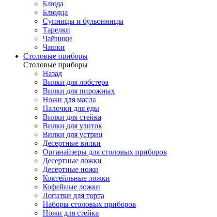
Блюда
Блюдца
Супницы и бульонницы
Тарелки
Чайники
Чашки
Cтоловые приборы
Cтоловые приборы
Назад
Вилки для лобстера
Вилки для пирожных
Ножи для масла
Палочки для еды
Вилки для стейка
Вилки для улиток
Вилки для устриц
Десертные вилки
Органайзеры для столовых приборов
Десертные ложки
Десертные ножи
Коктейльные ложки
Кофейные ложки
Лопатки для торта
Наборы столовых приборов
Ножи для стейка