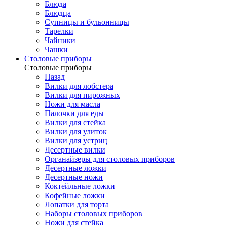
Блюда
Блюдца
Супницы и бульонницы
Тарелки
Чайники
Чашки
Cтоловые приборы
Cтоловые приборы
Назад
Вилки для лобстера
Вилки для пирожных
Ножи для масла
Палочки для еды
Вилки для стейка
Вилки для улиток
Вилки для устриц
Десертные вилки
Органайзеры для столовых приборов
Десертные ложки
Десертные ножи
Коктейльные ложки
Кофейные ложки
Лопатки для торта
Наборы столовых приборов
Ножи для стейка