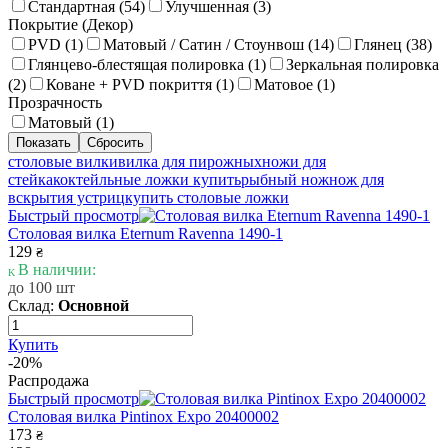
Стандартная (
54
)
Улучшенная (
3
)
Покрытие (Декор)
PVD (
1
)
Матовый / Сатин / Стоунвош (
14
)
Глянец (
38
)
Глянцево-блестящая полировка (
1
)
Зеркальная полировка
(
2
)
Коване + PVD покриття (
1
)
Матовое (
1
)
Прозрачность
Матовый (
1
)
столовые вилки
вилка для пирожных
ножи для
стейка
коктейльные ложки купить
рыбный нож
нож для
вскрытия устриц
купить столовые ложки
Быстрый просмотр
Столовая вилка Eternum Ravenna 1490-1
129
₴
В наличии:
до 100 шт
Склад:
Основной
Купить
-20%
Распродажа
Быстрый просмотр
Столовая вилка Pintinox Expo 20400002
173
₴