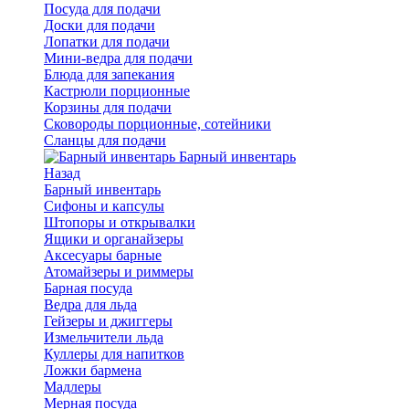
Посуда для подачи
Доски для подачи
Лопатки для подачи
Мини-ведра для подачи
Блюда для запекания
Кастрюли порционные
Корзины для подачи
Сковороды порционные, сотейники
Сланцы для подачи
Барный инвентарь
Назад
Барный инвентарь
Сифоны и капсулы
Штопоры и открывалки
Ящики и органайзеры
Аксесуары барные
Атомайзеры и риммеры
Барная посуда
Ведра для льда
Гейзеры и джиггеры
Измельчители льда
Куллеры для напитков
Ложки бармена
Мадлеры
Мерная посуда