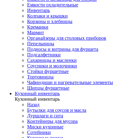
Емкости охладительные
Инвентарь
Колпаки и крышки
Корзины и хлебницы
Креманки
Мармит
Органайзеры для столовых приборов
Пепельницы
Подносы и витрины для фуршета
Подсалфетники
Сахарницы и масленки
Соусники и молочники
Стойки фуршетные
Тортовницы
Чафиндиши и нагревательные элементы
Щипцы фуршетные
Кухонный инвентарь
Кухонный инвентарь
Назад
Бутылки для соусов и масла
Дуршлаги и сита
Контейнеры для мусора
Миски кухонные
Сотейники
Кухонные ложки