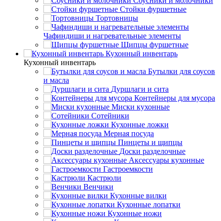
Соусники и молочники
Стойки фуршетные
Тортовницы
Чафиндиши и нагревательные элементы
Щипцы фуршетные
Кухонный инвентарь
Кухонный инвентарь
Бутылки для соусов
и масла
Дуршлаги и сита
Контейнеры для мусора
Миски кухонные
Сотейники
Кухонные ложки
Мерная посуда
Пинцеты и щипцы
Доски разделочные
Аксессуары кухонные
Гастроемкости
Кастрюли
Венчики
Кухонные вилки
Кухонные лопатки
Кухонные ножи