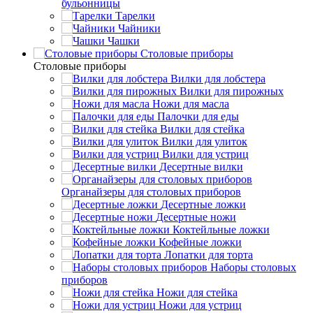
бульонницы
Тарелки
Чайники
Чашки
Cтоловые приборы
Cтоловые приборы
Вилки для лобстера
Вилки для пирожных
Ножи для масла
Палочки для еды
Вилки для стейка
Вилки для улиток
Вилки для устриц
Десертные вилки
Органайзеры для столовых приборов
Десертные ложки
Десертные ножи
Коктейльные ложки
Кофейные ложки
Лопатки для торта
Наборы столовых
приборов
Ножи для стейка
Ножи для устриц