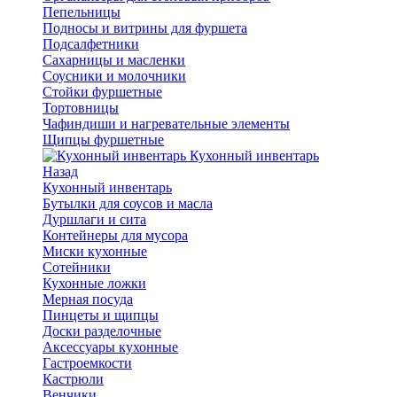
Пепельницы
Подносы и витрины для фуршета
Подсалфетники
Сахарницы и масленки
Соусники и молочники
Стойки фуршетные
Тортовницы
Чафиндиши и нагревательные элементы
Щипцы фуршетные
Кухонный инвентарь
Назад
Кухонный инвентарь
Бутылки для соусов и масла
Дуршлаги и сита
Контейнеры для мусора
Миски кухонные
Сотейники
Кухонные ложки
Мерная посуда
Пинцеты и щипцы
Доски разделочные
Аксессуары кухонные
Гастроемкости
Кастрюли
Венчики