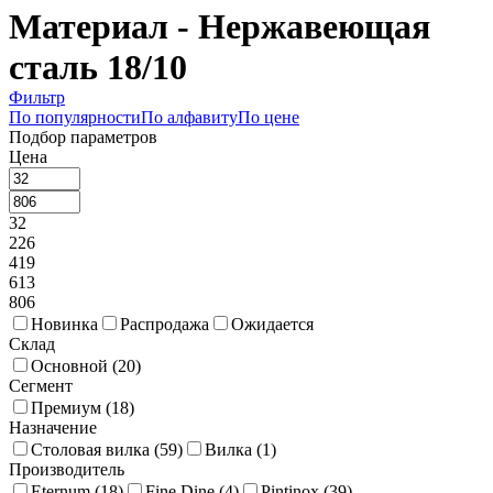
Материал - Нержавеющая
сталь 18/10
Фильтр
По популярности
По алфавиту
По цене
Подбор параметров
Цена
32
226
419
613
806
Новинка
Распродажа
Ожидается
Склад
Основной (
20
)
Сегмент
Премиум (
18
)
Назначение
Столовая вилка (
59
)
Вилка (
1
)
Производитель
Eternum (
18
)
Fine Dine (
4
)
Pintinox (
39
)