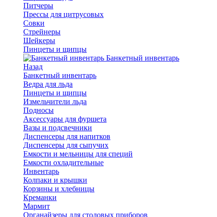
Питчеры
Прессы для цитрусовых
Совки
Стрейнеры
Шейкеры
Пинцеты и щипцы
Банкетный инвентарь
Назад
Банкетный инвентарь
Ведра для льда
Пинцеты и щипцы
Измельчители льда
Подносы
Аксессуары для фуршета
Вазы и подсвечники
Диспенсеры для напитков
Диспенсеры для сыпучих
Емкости и мельницы для специй
Емкости охладительные
Инвентарь
Колпаки и крышки
Корзины и хлебницы
Креманки
Мармит
Органайзеры для столовых приборов