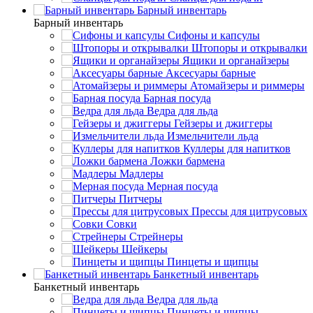
Барный инвентарь
Барный инвентарь
Сифоны и капсулы
Штопоры и открывалки
Ящики и органайзеры
Аксесуары барные
Атомайзеры и риммеры
Барная посуда
Ведра для льда
Гейзеры и джиггеры
Измельчители льда
Куллеры для напитков
Ложки бармена
Мадлеры
Мерная посуда
Питчеры
Прессы для цитрусовых
Совки
Стрейнеры
Шейкеры
Пинцеты и щипцы
Банкетный инвентарь
Банкетный инвентарь
Ведра для льда
Пинцеты и щипцы