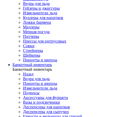
Ведра для льда
Гейзеры и джиггеры
Измельчители льда
Куллеры для напитков
Ложки бармена
Мадлеры
Мерная посуда
Питчеры
Прессы для цитрусовых
Совки
Стрейнеры
Шейкеры
Пинцеты и щипцы
Банкетный инвентарь
Банкетный инвентарь
Назад
Ведра для льда
Пинцеты и щипцы
Измельчители льда
Подносы
Аксессуары для фуршета
Вазы и подсвечники
Диспенсеры для напитков
Диспенсеры для сыпучих
Емкости и мельницы для специй