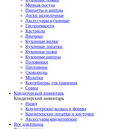
Мерная посуда
Пинцеты и щипцы
Доски разделочные
Аксессуары кухонные
Гастроемкости
Кастрюли
Венчики
Кухонные вилки
Кухонные лопатки
Кухонные ножи
Кухонные щипцы
Половники
Противени
Сковороды
Молотки
Контейнеры для хранения
Совки
Кондитерский инвентарь
Кондитерский инвентарь
Назад
Кондитерские кольца и формы
Кондитерские лопатки и кисточки
Аксессуары кондитерские
Все для пиццы