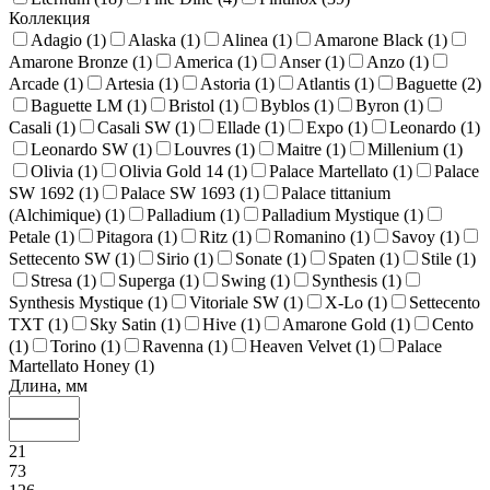
Коллекция
Adagio (
1
)
Alaska (
1
)
Alinea (
1
)
Amarone Black (
1
)
Amarone Bronze (
1
)
America (
1
)
Anser (
1
)
Anzo (
1
)
Arcade (
1
)
Artesia (
1
)
Astoria (
1
)
Atlantis (
1
)
Baguette (
2
)
Baguette LM (
1
)
Bristol (
1
)
Byblos (
1
)
Byron (
1
)
Casali (
1
)
Casali SW (
1
)
Ellade (
1
)
Expo (
1
)
Leonardo (
1
)
Leonardo SW (
1
)
Louvres (
1
)
Maitre (
1
)
Millenium (
1
)
Olivia (
1
)
Olivia Gold 14 (
1
)
Palace Martellato (
1
)
Palace
SW 1692 (
1
)
Palace SW 1693 (
1
)
Palace tittanium
(Alchimique) (
1
)
Palladium (
1
)
Palladium Mystique (
1
)
Petale (
1
)
Pitagora (
1
)
Ritz (
1
)
Romanino (
1
)
Savoy (
1
)
Settecento SW (
1
)
Sirio (
1
)
Sonate (
1
)
Spaten (
1
)
Stile (
1
)
Stresa (
1
)
Superga (
1
)
Swing (
1
)
Synthesis (
1
)
Synthesis Mystique (
1
)
Vitoriale SW (
1
)
X-Lo (
1
)
Settecento
TXT (
1
)
Sky Satin (
1
)
Hive (
1
)
Amarone Gold (
1
)
Cento
(
1
)
Torino (
1
)
Ravenna (
1
)
Heaven Velvet (
1
)
Palace
Martellato Honey (
1
)
Длина, мм
21
73