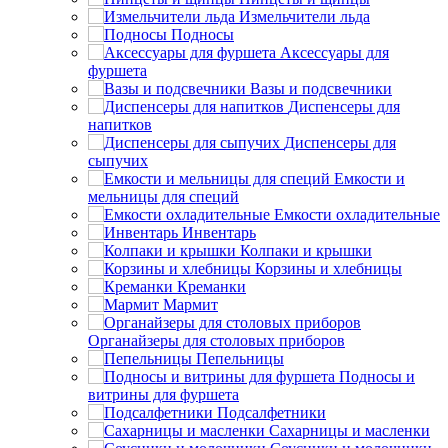
Измельчители льда
Подносы
Аксессуары для
фуршета
Вазы и подсвечники
Диспенсеры для
напитков
Диспенсеры для
сыпучих
Емкости и
мельницы для специй
Емкости охладительные
Инвентарь
Колпаки и крышки
Корзины и хлебницы
Креманки
Мармит
Органайзеры для столовых приборов
Пепельницы
Подносы и
витрины для фуршета
Подсалфетники
Сахарницы и масленки