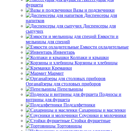
фуршета
Вазы и подсвечники
Диспенсеры для
напитков
Диспенсеры для
сыпучих
Емкости и
мельницы для специй
Емкости охладительные
Инвентарь
Колпаки и крышки
Корзины и хлебницы
Креманки
Мармит
Органайзеры для столовых приборов
Пепельницы
Подносы и
витрины для фуршета
Подсалфетники
Сахарницы и масленки
Соусники и молочники
Стойки фуршетные
Тортовницы