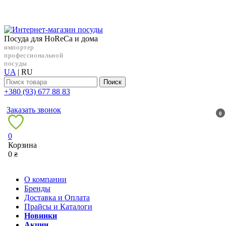
Посуда для HoReCa и дома
импортер
профессиональной
посуды
UA
|
RU
Поиск
+38‎0 (93) 677 88 83
Заказать звонок
0
0
Корзина
0
₴
О компании
Бренды
Доставка и Оплата
Прайсы и Каталоги
Новинки
Акции