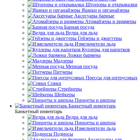
Штопоры и открывалки
Ящики и органайзеры
Аксесуары барные
Атомайзеры и риммеры
Барная посуда
Ведра для льда
Гейзеры и джиггеры
Измельчители льда
Куллеры для напитков
Ложки бармена
Мадлеры
Мерная посуда
Питчеры
Прессы для цитрусовых
Совки
Стрейнеры
Шейкеры
Пинцеты и щипцы
Банкетный инвентарь
Банкетный инвентарь
Ведра для льда
Пинцеты и щипцы
Измельчители льда
Подносы
Аксессуары для