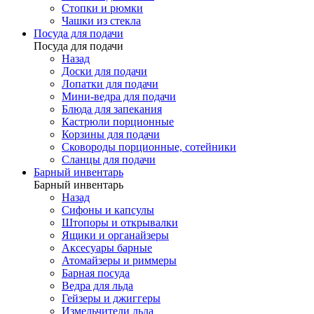
Стопки и рюмки
Чашки из стекла
Посуда для подачи
Посуда для подачи
Назад
Доски для подачи
Лопатки для подачи
Мини-ведра для подачи
Блюда для запекания
Кастрюли порционные
Корзины для подачи
Сковороды порционные, сотейники
Сланцы для подачи
Барный инвентарь
Барный инвентарь
Назад
Сифоны и капсулы
Штопоры и открывалки
Ящики и органайзеры
Аксесуары барные
Атомайзеры и риммеры
Барная посуда
Ведра для льда
Гейзеры и джиггеры
Измельчители льда