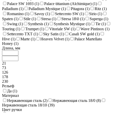
Palace SW 1693 (
1
)
Palace tittanium (Alchimique) (
1
)
Palladium (
1
)
Palladium Mystique (
1
)
Pitagora (
1
)
Ritz (
1
)
Romanino (
1
)
Savoy (
1
)
Settecento SW (
1
)
Sirio (
1
)
Spaten (
1
)
Stile (
1
)
Stresa (
1
)
Stresa 18\0 (
1
)
Superga (
1
)
Swing (
1
)
Synthesis (
1
)
Synthesis Mystique (
1
)
Tie (
1
)
Touring (
1
)
Trumpet (
1
)
Vitoriale SW (
1
)
Wave Pintinox (
1
)
Settecento TXT (
1
)
Sky Satin (
1
)
Casali SW gold (
1
)
Hive (
1
)
Marte (
1
)
Heaven Velvet (
1
)
Palace Martellato
Honey (
1
)
Длина, мм
21
73
126
178
230
Рельеф
Да (
1
)
Материал
Нержавеющая сталь (
2
)
Нержавеющая сталь 18/0 (
8
)
Нержавеющая сталь 18/10 (
39
)
Цвет ручки