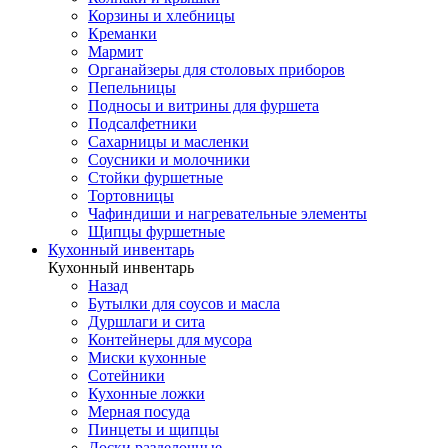
Корзины и хлебницы
Креманки
Мармит
Органайзеры для столовых приборов
Пепельницы
Подносы и витрины для фуршета
Подсалфетники
Сахарницы и масленки
Соусники и молочники
Стойки фуршетные
Тортовницы
Чафиндиши и нагревательные элементы
Щипцы фуршетные
Кухонный инвентарь
Кухонный инвентарь
Назад
Бутылки для соусов и масла
Дуршлаги и сита
Контейнеры для мусора
Миски кухонные
Сотейники
Кухонные ложки
Мерная посуда
Пинцеты и щипцы
Доски разделочные