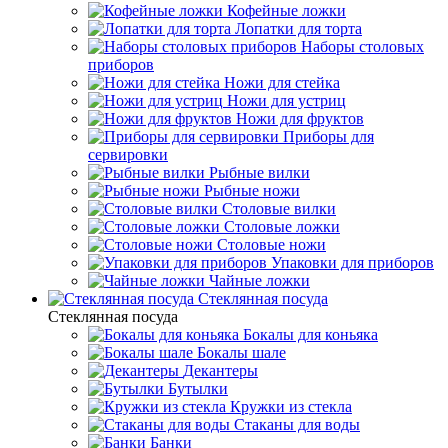
Кофейные ложки
Лопатки для торта
Наборы столовых
приборов
Ножи для стейка
Ножи для устриц
Ножи для фруктов
Приборы для
сервировки
Рыбные вилки
Рыбные ножи
Столовые вилки
Столовые ложки
Столовые ножи
Упаковки для приборов
Чайные ложки
Стеклянная посуда
Стеклянная посуда
Бокалы для коньяка
Бокалы шале
Декантеры
Бутылки
Кружки из стекла
Стаканы для воды
Банки