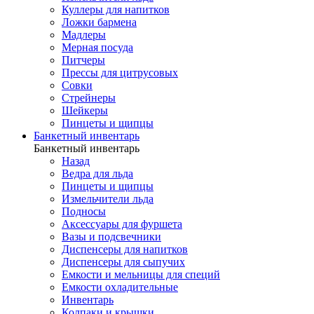
Куллеры для напитков
Ложки бармена
Мадлеры
Мерная посуда
Питчеры
Прессы для цитрусовых
Совки
Стрейнеры
Шейкеры
Пинцеты и щипцы
Банкетный инвентарь
Банкетный инвентарь
Назад
Ведра для льда
Пинцеты и щипцы
Измельчители льда
Подносы
Аксессуары для фуршета
Вазы и подсвечники
Диспенсеры для напитков
Диспенсеры для сыпучих
Емкости и мельницы для специй
Емкости охладительные
Инвентарь
Колпаки и крышки