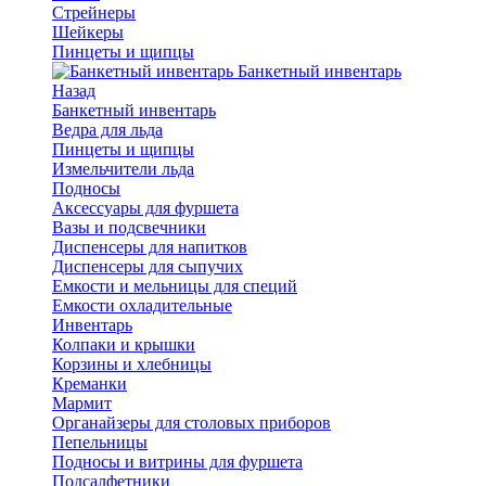
Стрейнеры
Шейкеры
Пинцеты и щипцы
Банкетный инвентарь
Назад
Банкетный инвентарь
Ведра для льда
Пинцеты и щипцы
Измельчители льда
Подносы
Аксессуары для фуршета
Вазы и подсвечники
Диспенсеры для напитков
Диспенсеры для сыпучих
Емкости и мельницы для специй
Емкости охладительные
Инвентарь
Колпаки и крышки
Корзины и хлебницы
Креманки
Мармит
Органайзеры для столовых приборов
Пепельницы
Подносы и витрины для фуршета
Подсалфетники