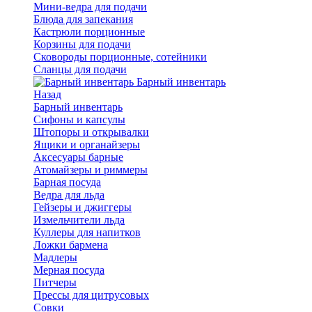
Мини-ведра для подачи
Блюда для запекания
Кастрюли порционные
Корзины для подачи
Сковороды порционные, сотейники
Сланцы для подачи
Барный инвентарь
Назад
Барный инвентарь
Сифоны и капсулы
Штопоры и открывалки
Ящики и органайзеры
Аксесуары барные
Атомайзеры и риммеры
Барная посуда
Ведра для льда
Гейзеры и джиггеры
Измельчители льда
Куллеры для напитков
Ложки бармена
Мадлеры
Мерная посуда
Питчеры
Прессы для цитрусовых
Совки