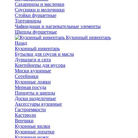
Сахарницы и масленки
Соусники и молочники
Стойки фуршетные
Тортовницы
Чафиндиши и нагревательные элементы
Щипцы фуршетные
Кухонный инвентарь
Назад
Кухонный инвентарь
Бутылки для соусов и масла
Дуршлаги и сита
Контейнеры для мусора
Миски кухонные
Сотейники
Кухонные ложки
Мерная посуда
Пинцеты и щипцы
Доски разделочные
Аксессуары кухонные
Гастроемкости
Кастрюли
Венчики
Кухонные вилки
Кухонные лопатки
Кухонные ножи