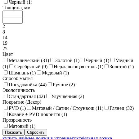
Черный (
1
)
Толщина, мм
2
8
14
19
25
Цвет
Металический (
31
)
Золотой (
1
)
Черный (
1
)
Медный
(
1
)
Серебряный (
9
)
Нержавеющая сталь (
1
)
Золотой (
1
)
Шампань (
1
)
Медовый (
1
)
Способ мытья
Посудомойка (
44
)
Ручное (
2
)
Экологичность
Стандартная (
42
)
Улучшенная (
2
)
Покрытие (Декор)
PVD (
1
)
Матовый / Сатин / Стоунвош (
11
)
Глянец (
32
)
Коване + PVD покриття (
1
)
Прозрачность
Матовый (
1
)
купить чайные ложки в украине
коктейльная ложка