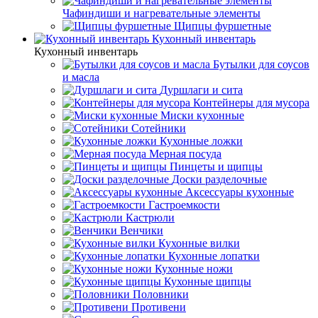
Чафиндиши и нагревательные элементы
Щипцы фуршетные
Кухонный инвентарь
Кухонный инвентарь
Бутылки для соусов
и масла
Дуршлаги и сита
Контейнеры для мусора
Миски кухонные
Сотейники
Кухонные ложки
Мерная посуда
Пинцеты и щипцы
Доски разделочные
Аксессуары кухонные
Гастроемкости
Кастрюли
Венчики
Кухонные вилки
Кухонные лопатки
Кухонные ножи
Кухонные щипцы
Половники
Противени