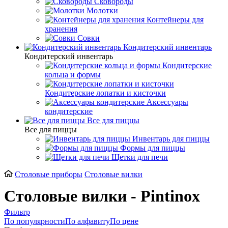
Сковороды
Молотки
Контейнеры для
хранения
Совки
Кондитерский инвентарь
Кондитерский инвентарь
Кондитерские
кольца и формы
Кондитерские лопатки и кисточки
Аксессуары
кондитерские
Все для пиццы
Все для пиццы
Инвентарь для пиццы
Формы для пиццы
Щетки для печи
Cтоловые приборы
Столовые вилки
Столовые вилки - Pintinox
Фильтр
По популярности
По алфавиту
По цене