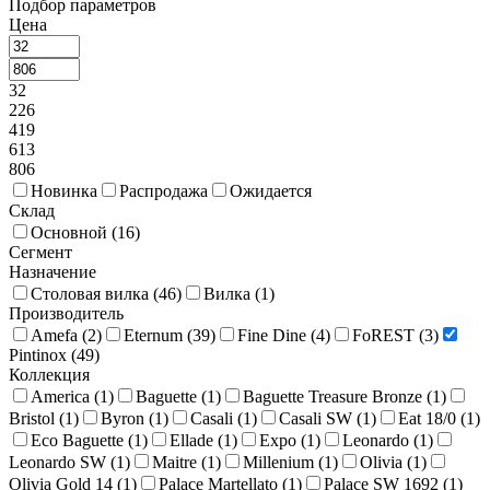
Подбор параметров
Цена
32
226
419
613
806
Новинка
Распродажа
Ожидается
Склад
Основной (
16
)
Сегмент
Назначение
Столовая вилка (
46
)
Вилка (
1
)
Производитель
Amefa (
2
)
Eternum (
39
)
Fine Dine (
4
)
FoREST (
3
)
Pintinox (
49
)
Коллекция
America (
1
)
Baguette (
1
)
Baguette Treasure Bronze (
1
)
Bristol (
1
)
Byron (
1
)
Casali (
1
)
Casali SW (
1
)
Eat 18/0 (
1
)
Eco Baguette (
1
)
Ellade (
1
)
Expo (
1
)
Leonardo (
1
)
Leonardo SW (
1
)
Maitre (
1
)
Millenium (
1
)
Olivia (
1
)
Olivia Gold 14 (
1
)
Palace Martellato (
1
)
Palace SW 1692 (
1
)