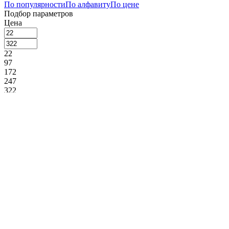
По популярности
По алфавиту
По цене
Подбор параметров
Цена
22
97
172
247
322
Ожидается
Склад
Сегмент
Премиум (
1
)
Назначение
Вилка для торта (
1
)
Производитель
Eternum (
1
)
Коллекция
Alaska (
1
)
Amarone Black (
1
)
Amarone Bronze (
1
)
Anser (
1
)
Anzo (
1
)
Arcade (
1
)
Artesia (
1
)
Astoria (
1
)
Atlantis (
1
)
Aude (
1
)
Austin mirror (
1
)
Baguette (
1
)
Bologna (
1
)
Bristol (
1
)
Byron (
1
)
Doria (
1
)
Eco Baguette
(
1
)
Expo (
1
)
Frida (
1
)
Ingres (
1
)
Millenium (
1
)
Octo (
1
)