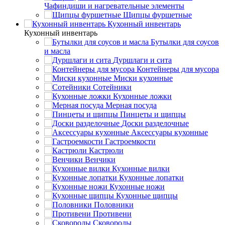
Чафиндиши и нагревательные элементы
Щипцы фуршетные
Кухонный инвентарь
Кухонный инвентарь
Бутылки для соусов
и масла
Дуршлаги и сита
Контейнеры для мусора
Миски кухонные
Сотейники
Кухонные ложки
Мерная посуда
Пинцеты и щипцы
Доски разделочные
Аксессуары кухонные
Гастроемкости
Кастрюли
Венчики
Кухонные вилки
Кухонные лопатки
Кухонные ножи
Кухонные щипцы
Половники
Противени
Сковороды