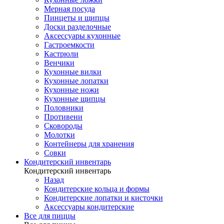
Мерная посуда
Пинцеты и щипцы
Доски разделочные
Аксессуары кухонные
Гастроемкости
Кастрюли
Венчики
Кухонные вилки
Кухонные лопатки
Кухонные ножи
Кухонные щипцы
Половники
Противени
Сковороды
Молотки
Контейнеры для хранения
Совки
Кондитерский инвентарь
Кондитерский инвентарь
Назад
Кондитерские кольца и формы
Кондитерские лопатки и кисточки
Аксессуары кондитерские
Все для пиццы