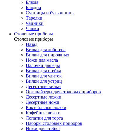
Блюда
Блюдца
Супницы и бульонницы
Тарелки
Чайники
Чашки
Cтоловые приборы
Cтоловые приборы
Назад
Вилки для лобстера
Вилки для пирожных
Ножи для масла
Палочки для еды
Вилки для стейка
Вилки для улиток
Вилки для устриц
Десертные вилки
Органайзеры для столовых приборов
Десертные ложки
Десертные ножи
Коктейльные ложки
Кофейные ложки
Лопатки для торта
Наборы столовых приборов
Ножи для стейка