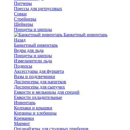
Питчеры
Прессы для цитрусовых
Совки
Стрейнеры
Шейкеры
Пинцеты и щипцы
Банкетный инвентарь
Назад
Банкетный инвентарь
Ведра для льда
Пинцеты и щипцы
Измельчители льда
Подносы
Аксессуары для фуршета
Вазы и подсвечники
Диспенсеры для напитков
Диспенсеры для сыпучих
Емкости и мельницы для специй
Емкости охладительные
Инвентарь
Колпаки и крышки
Корзины и хлебницы
Креманки
Мармит
Органайзеры для столовых приборов