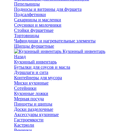
Пепельницы
Подносы и витрины для фуршета
Подсалфетники
Сахарницы и масленки
Соусники и молочники
Стойки фуршетные
Тортовницы
Чафиндиши и нагревательные элементы
Щипцы фуршетные
Кухонный инвентарь
Назад
Кухонный инвентарь
Бутылки для соусов и масла
Дуршлаги и сита
Контейнеры для мусора
Миски кухонные
Сотейники
Кухонные ложки
Мерная посуда
Пинцеты и щипцы
Доски разделочные
Аксессуары кухонные
Гастроемкости
Кастрюли
Венчики