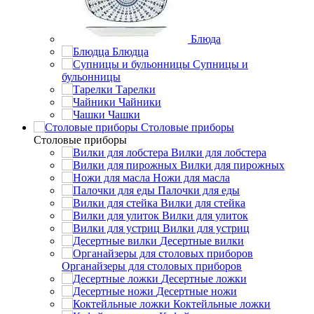
Блюда
Блюдца
Супницы и
бульонницы
Тарелки
Чайники
Чашки
Cтоловые приборы
Cтоловые приборы
Вилки для лобстера
Вилки для пирожных
Ножи для масла
Палочки для еды
Вилки для стейка
Вилки для улиток
Вилки для устриц
Десертные вилки
Органайзеры для столовых приборов
Десертные ложки
Десертные ножи
Коктейльные ложки