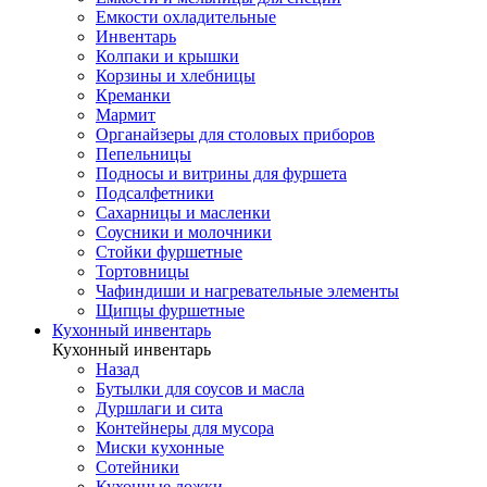
Емкости охладительные
Инвентарь
Колпаки и крышки
Корзины и хлебницы
Креманки
Мармит
Органайзеры для столовых приборов
Пепельницы
Подносы и витрины для фуршета
Подсалфетники
Сахарницы и масленки
Соусники и молочники
Стойки фуршетные
Тортовницы
Чафиндиши и нагревательные элементы
Щипцы фуршетные
Кухонный инвентарь
Кухонный инвентарь
Назад
Бутылки для соусов и масла
Дуршлаги и сита
Контейнеры для мусора
Миски кухонные
Сотейники
Кухонные ложки