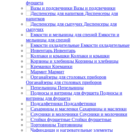
фуршета
Вазы и подсвечники
Диспенсеры для
напитков
Диспенсеры для
сыпучих
Емкости и
мельницы для специй
Емкости охладительные
Инвентарь
Колпаки и крышки
Корзины и хлебницы
Креманки
Мармит
Органайзеры для столовых приборов
Пепельницы
Подносы и
витрины для фуршета
Подсалфетники
Сахарницы и масленки
Соусники и молочники
Стойки фуршетные
Тортовницы