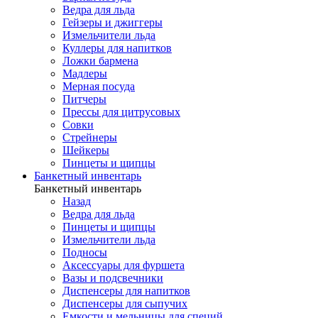
Ведра для льда
Гейзеры и джиггеры
Измельчители льда
Куллеры для напитков
Ложки бармена
Мадлеры
Мерная посуда
Питчеры
Прессы для цитрусовых
Совки
Стрейнеры
Шейкеры
Пинцеты и щипцы
Банкетный инвентарь
Банкетный инвентарь
Назад
Ведра для льда
Пинцеты и щипцы
Измельчители льда
Подносы
Аксессуары для фуршета
Вазы и подсвечники
Диспенсеры для напитков
Диспенсеры для сыпучих
Емкости и мельницы для специй