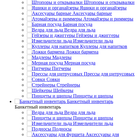
Штопоры и открывалки
Ящики и органайзеры
Аксесуары барные
Атомайзеры и риммеры
Барная посуда
Ведра для льда
Гейзеры и джиггеры
Измельчители льда
Куллеры для напитков
Ложки бармена
Мадлеры
Мерная посуда
Питчеры
Прессы для цитрусовых
Совки
Стрейнеры
Шейкеры
Пинцеты и щипцы
Банкетный инвентарь
Банкетный инвентарь
Ведра для льда
Пинцеты и щипцы
Измельчители льда
Подносы
Аксессуары для