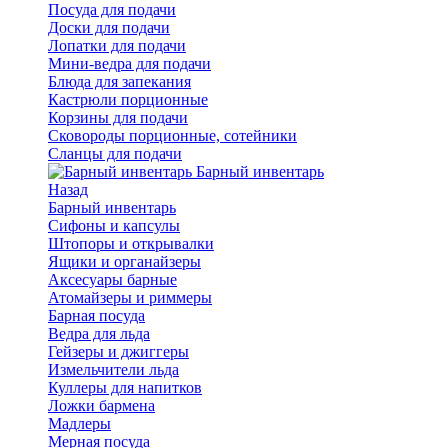
Посуда для подачи
Доски для подачи
Лопатки для подачи
Мини-ведра для подачи
Блюда для запекания
Кастрюли порционные
Корзины для подачи
Сковороды порционные, сотейники
Сланцы для подачи
Барный инвентарь
Назад
Барный инвентарь
Сифоны и капсулы
Штопоры и открывалки
Ящики и органайзеры
Аксесуары барные
Атомайзеры и риммеры
Барная посуда
Ведра для льда
Гейзеры и джиггеры
Измельчители льда
Куллеры для напитков
Ложки бармена
Мадлеры
Мерная посуда