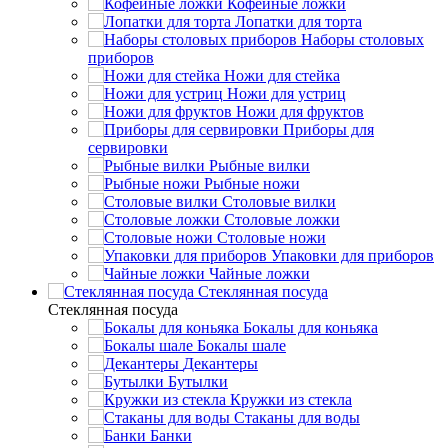
Кофейные ложки
Лопатки для торта
Наборы столовых
приборов
Ножи для стейка
Ножи для устриц
Ножи для фруктов
Приборы для
сервировки
Рыбные вилки
Рыбные ножи
Столовые вилки
Столовые ложки
Столовые ножи
Упаковки для приборов
Чайные ложки
Стеклянная посуда
Стеклянная посуда
Бокалы для коньяка
Бокалы шале
Декантеры
Бутылки
Кружки из стекла
Стаканы для воды
Банки