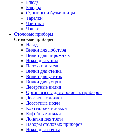
Блюда
Блюдца
Супницы и бульонницы
Тарелки
Чайники
Чашки
Cтоловые приборы
Cтоловые приборы
Назад
Вилки для лобстера
Вилки для пирожных
Ножи для масла
Палочки для еды
Вилки для стейка
Вилки для улиток
Вилки для устриц
Десертные вилки
Органайзеры для столовых приборов
Десертные ложки
Десертные ножи
Коктейльные ложки
Кофейные ложки
Лопатки для торта
Наборы столовых приборов
Ножи для стейка