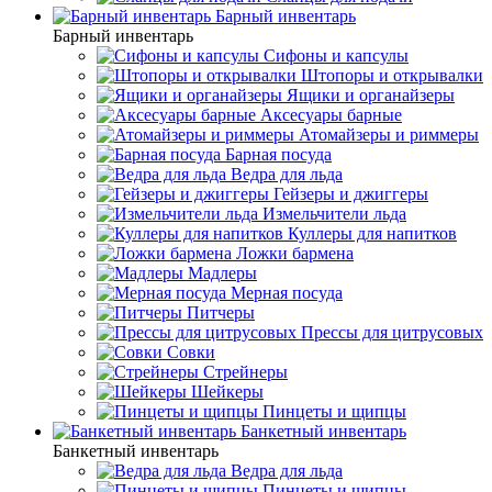
Барный инвентарь
Барный инвентарь
Сифоны и капсулы
Штопоры и открывалки
Ящики и органайзеры
Аксесуары барные
Атомайзеры и риммеры
Барная посуда
Ведра для льда
Гейзеры и джиггеры
Измельчители льда
Куллеры для напитков
Ложки бармена
Мадлеры
Мерная посуда
Питчеры
Прессы для цитрусовых
Совки
Стрейнеры
Шейкеры
Пинцеты и щипцы
Банкетный инвентарь
Банкетный инвентарь
Ведра для льда
Пинцеты и щипцы