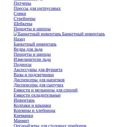
Питчеры
Прессы для цитрусовых
Совки
Стрейнеры
Шейкеры
Пинцеты и щипцы
Банкетный инвентарь
Назад
Банкетный инвентарь
Ведра для льда
Пинцеты и щипцы
Измельчители льда
Подносы
Аксессуары для фуршета
Вазы и подсвечники
Диспенсеры для напитков
Диспенсеры для сыпучих
Емкости и мельницы для специй
Емкости охладительные
Инвентарь
Колпаки и крышки
Корзины и хлебницы
Креманки
Мармит
Органайзеры для столовых приборов