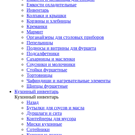
Емкости охладительные
Инвентарь
Колпаки и крышки
Корзины и хлебницы
Креманки
Мармит
Органайзеры для столовых приборов
Пепельницы
Подносы и витрины для фуршета
Подсалфетники
Сахарницы и масленки
Соусники и молочники
Стойки фуршетные
Тортовницы
Чафиндиши и нагревательные элементы
Щипцы фуршетные
Кухонный инвентарь
Кухонный инвентарь
Назад
Бутылки для соусов и масла
Дуршлаги и сита
Контейнеры для мусора
Миски кухонные
Сотейники
Кухонные ложки