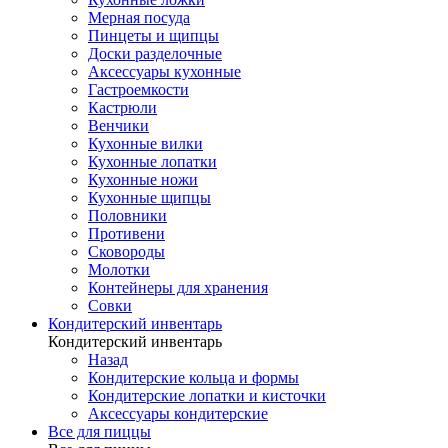
Мерная посуда
Пинцеты и щипцы
Доски разделочные
Аксессуары кухонные
Гастроемкости
Кастрюли
Венчики
Кухонные вилки
Кухонные лопатки
Кухонные ножи
Кухонные щипцы
Половники
Противени
Сковороды
Молотки
Контейнеры для хранения
Совки
Кондитерский инвентарь
Кондитерский инвентарь
Назад
Кондитерские кольца и формы
Кондитерские лопатки и кисточки
Аксессуары кондитерские
Все для пиццы