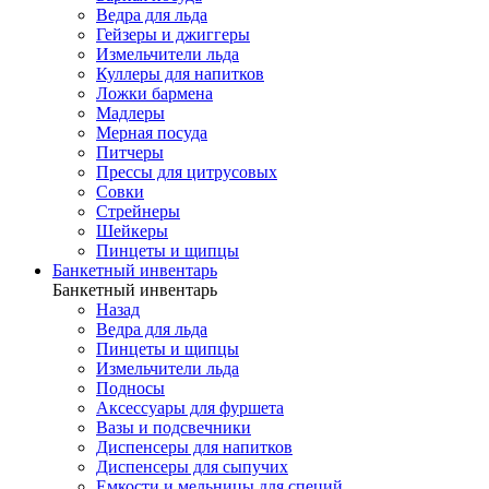
Ведра для льда
Гейзеры и джиггеры
Измельчители льда
Куллеры для напитков
Ложки бармена
Мадлеры
Мерная посуда
Питчеры
Прессы для цитрусовых
Совки
Стрейнеры
Шейкеры
Пинцеты и щипцы
Банкетный инвентарь
Банкетный инвентарь
Назад
Ведра для льда
Пинцеты и щипцы
Измельчители льда
Подносы
Аксессуары для фуршета
Вазы и подсвечники
Диспенсеры для напитков
Диспенсеры для сыпучих
Емкости и мельницы для специй