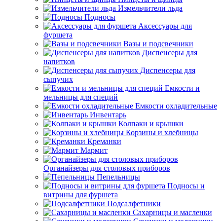
Измельчители льда
Подносы
Аксессуары для
фуршета
Вазы и подсвечники
Диспенсеры для
напитков
Диспенсеры для
сыпучих
Емкости и
мельницы для специй
Емкости охладительные
Инвентарь
Колпаки и крышки
Корзины и хлебницы
Креманки
Мармит
Органайзеры для столовых приборов
Пепельницы
Подносы и
витрины для фуршета
Подсалфетники
Сахарницы и масленки