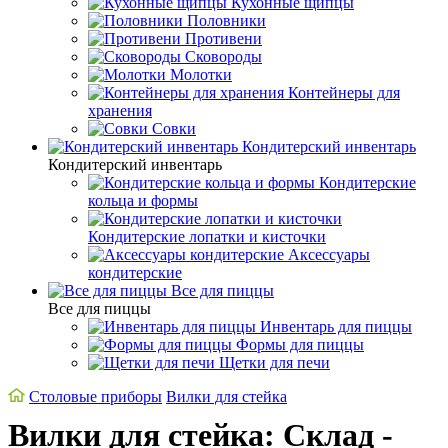
Кухонные щипцы
Половники
Противени
Сковороды
Молотки
Контейнеры для
хранения
Совки
Кондитерский инвентарь
Кондитерский инвентарь
Кондитерские
кольца и формы
Кондитерские лопатки и кисточки
Аксессуары
кондитерские
Все для пиццы
Все для пиццы
Инвентарь для пиццы
Формы для пиццы
Щетки для печи
Cтоловые приборы
Вилки для стейка
Вилки для стейка: Склад -