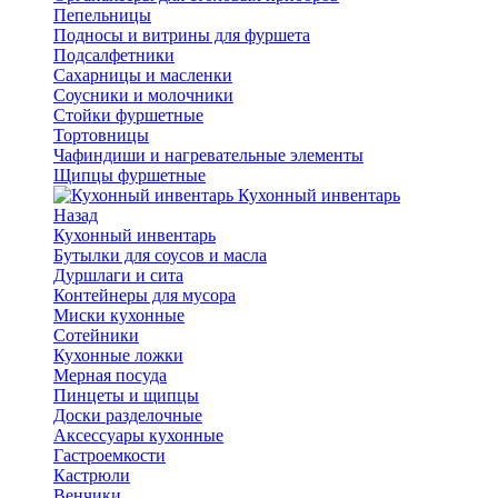
Пепельницы
Подносы и витрины для фуршета
Подсалфетники
Сахарницы и масленки
Соусники и молочники
Стойки фуршетные
Тортовницы
Чафиндиши и нагревательные элементы
Щипцы фуршетные
Кухонный инвентарь
Назад
Кухонный инвентарь
Бутылки для соусов и масла
Дуршлаги и сита
Контейнеры для мусора
Миски кухонные
Сотейники
Кухонные ложки
Мерная посуда
Пинцеты и щипцы
Доски разделочные
Аксессуары кухонные
Гастроемкости
Кастрюли
Венчики