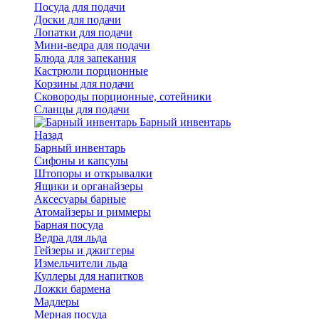
Посуда для подачи
Доски для подачи
Лопатки для подачи
Мини-ведра для подачи
Блюда для запекания
Кастрюли порционные
Корзины для подачи
Сковороды порционные, сотейники
Сланцы для подачи
Барный инвентарь
Назад
Барный инвентарь
Сифоны и капсулы
Штопоры и открывалки
Ящики и органайзеры
Аксесуары барные
Атомайзеры и риммеры
Барная посуда
Ведра для льда
Гейзеры и джиггеры
Измельчители льда
Куллеры для напитков
Ложки бармена
Мадлеры
Мерная посуда