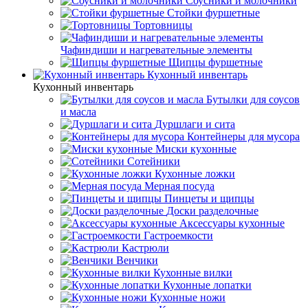
Соусники и молочники
Стойки фуршетные
Тортовницы
Чафиндиши и нагревательные элементы
Щипцы фуршетные
Кухонный инвентарь
Кухонный инвентарь
Бутылки для соусов
и масла
Дуршлаги и сита
Контейнеры для мусора
Миски кухонные
Сотейники
Кухонные ложки
Мерная посуда
Пинцеты и щипцы
Доски разделочные
Аксессуары кухонные
Гастроемкости
Кастрюли
Венчики
Кухонные вилки
Кухонные лопатки
Кухонные ножи