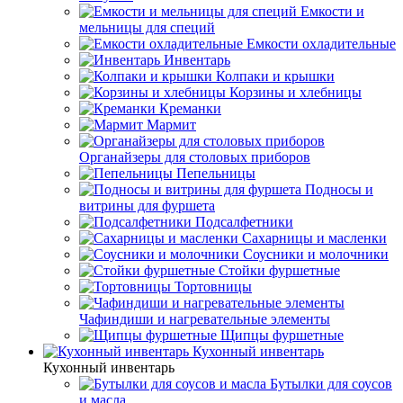
Емкости и
мельницы для специй
Емкости охладительные
Инвентарь
Колпаки и крышки
Корзины и хлебницы
Креманки
Мармит
Органайзеры для столовых приборов
Пепельницы
Подносы и
витрины для фуршета
Подсалфетники
Сахарницы и масленки
Соусники и молочники
Стойки фуршетные
Тортовницы
Чафиндиши и нагревательные элементы
Щипцы фуршетные
Кухонный инвентарь
Кухонный инвентарь
Бутылки для соусов
и масла