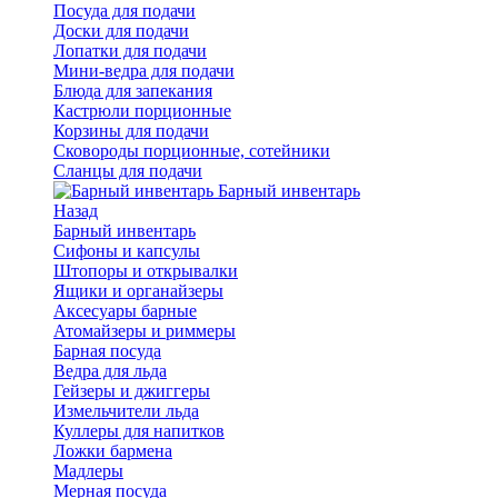
Посуда для подачи
Доски для подачи
Лопатки для подачи
Мини-ведра для подачи
Блюда для запекания
Кастрюли порционные
Корзины для подачи
Сковороды порционные, сотейники
Сланцы для подачи
Барный инвентарь
Назад
Барный инвентарь
Сифоны и капсулы
Штопоры и открывалки
Ящики и органайзеры
Аксесуары барные
Атомайзеры и риммеры
Барная посуда
Ведра для льда
Гейзеры и джиггеры
Измельчители льда
Куллеры для напитков
Ложки бармена
Мадлеры
Мерная посуда