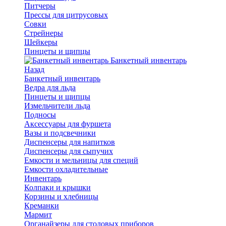
Питчеры
Прессы для цитрусовых
Совки
Стрейнеры
Шейкеры
Пинцеты и щипцы
Банкетный инвентарь
Назад
Банкетный инвентарь
Ведра для льда
Пинцеты и щипцы
Измельчители льда
Подносы
Аксессуары для фуршета
Вазы и подсвечники
Диспенсеры для напитков
Диспенсеры для сыпучих
Емкости и мельницы для специй
Емкости охладительные
Инвентарь
Колпаки и крышки
Корзины и хлебницы
Креманки
Мармит
Органайзеры для столовых приборов