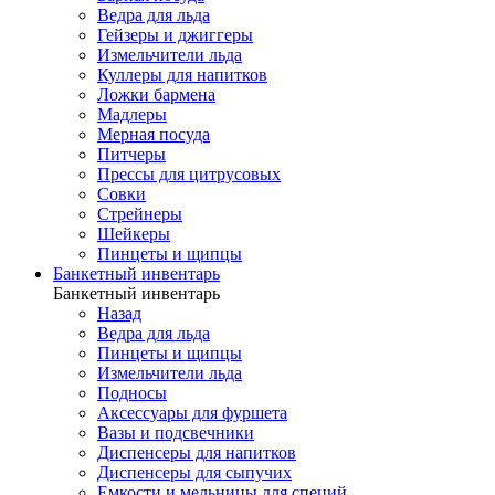
Ведра для льда
Гейзеры и джиггеры
Измельчители льда
Куллеры для напитков
Ложки бармена
Мадлеры
Мерная посуда
Питчеры
Прессы для цитрусовых
Совки
Стрейнеры
Шейкеры
Пинцеты и щипцы
Банкетный инвентарь
Банкетный инвентарь
Назад
Ведра для льда
Пинцеты и щипцы
Измельчители льда
Подносы
Аксессуары для фуршета
Вазы и подсвечники
Диспенсеры для напитков
Диспенсеры для сыпучих
Емкости и мельницы для специй