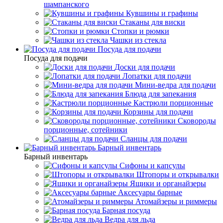
шампанского
Кувшины и графины
Стаканы для виски
Стопки и рюмки
Чашки из стекла
Посуда для подачи
Посуда для подачи
Доски для подачи
Лопатки для подачи
Мини-ведра для подачи
Блюда для запекания
Кастрюли порционные
Корзины для подачи
Сковороды
порционные, сотейники
Сланцы для подачи
Барный инвентарь
Барный инвентарь
Сифоны и капсулы
Штопоры и открывалки
Ящики и органайзеры
Аксесуары барные
Атомайзеры и риммеры
Барная посуда
Ведра для льда