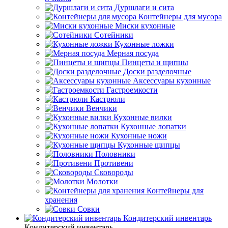
Дуршлаги и сита
Контейнеры для мусора
Миски кухонные
Сотейники
Кухонные ложки
Мерная посуда
Пинцеты и щипцы
Доски разделочные
Аксессуары кухонные
Гастроемкости
Кастрюли
Венчики
Кухонные вилки
Кухонные лопатки
Кухонные ножи
Кухонные щипцы
Половники
Противени
Сковороды
Молотки
Контейнеры для
хранения
Совки
Кондитерский инвентарь
Кондитерский инвентарь