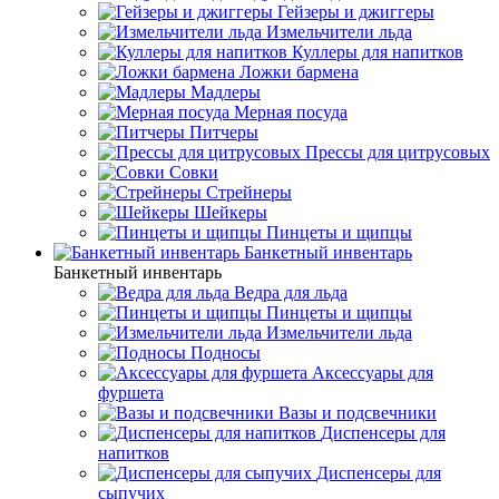
Гейзеры и джиггеры
Измельчители льда
Куллеры для напитков
Ложки бармена
Мадлеры
Мерная посуда
Питчеры
Прессы для цитрусовых
Совки
Стрейнеры
Шейкеры
Пинцеты и щипцы
Банкетный инвентарь
Банкетный инвентарь
Ведра для льда
Пинцеты и щипцы
Измельчители льда
Подносы
Аксессуары для
фуршета
Вазы и подсвечники
Диспенсеры для
напитков
Диспенсеры для
сыпучих