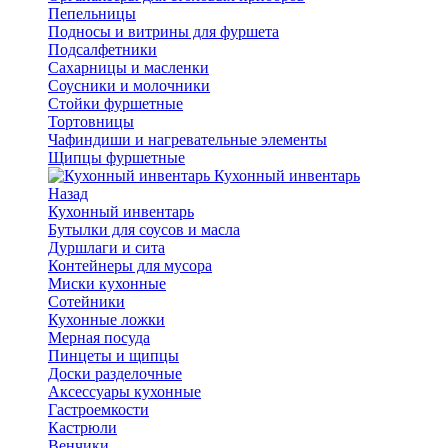
Пепельницы
Подносы и витрины для фуршета
Подсалфетники
Сахарницы и масленки
Соусники и молочники
Стойки фуршетные
Тортовницы
Чафиндиши и нагревательные элементы
Щипцы фуршетные
Кухонный инвентарь
Назад
Кухонный инвентарь
Бутылки для соусов и масла
Дуршлаги и сита
Контейнеры для мусора
Миски кухонные
Сотейники
Кухонные ложки
Мерная посуда
Пинцеты и щипцы
Доски разделочные
Аксессуары кухонные
Гастроемкости
Кастрюли
Венчики