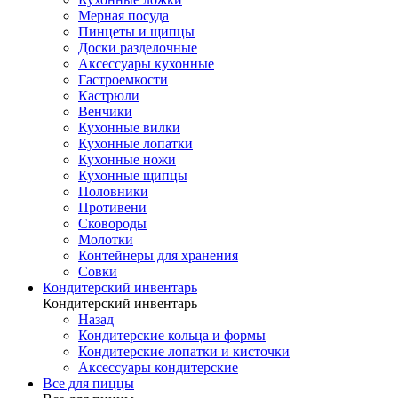
Мерная посуда
Пинцеты и щипцы
Доски разделочные
Аксессуары кухонные
Гастроемкости
Кастрюли
Венчики
Кухонные вилки
Кухонные лопатки
Кухонные ножи
Кухонные щипцы
Половники
Противени
Сковороды
Молотки
Контейнеры для хранения
Совки
Кондитерский инвентарь
Кондитерский инвентарь
Назад
Кондитерские кольца и формы
Кондитерские лопатки и кисточки
Аксессуары кондитерские
Все для пиццы