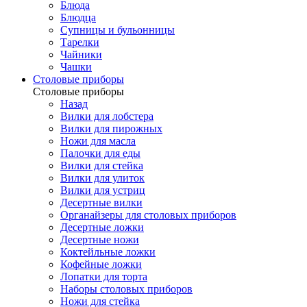
Блюда
Блюдца
Супницы и бульонницы
Тарелки
Чайники
Чашки
Cтоловые приборы
Cтоловые приборы
Назад
Вилки для лобстера
Вилки для пирожных
Ножи для масла
Палочки для еды
Вилки для стейка
Вилки для улиток
Вилки для устриц
Десертные вилки
Органайзеры для столовых приборов
Десертные ложки
Десертные ножи
Коктейльные ложки
Кофейные ложки
Лопатки для торта
Наборы столовых приборов
Ножи для стейка