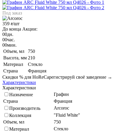
Под заказ
359
/шт
₴
До конца Акции:
00
дн.
00
час.
00
мин.
Объем, мл
750
Высота, мм
210
Материал
Стекло
Страна
Франция
Скидки % для HoReCa
регистрируй своё заведение →
Характеристики
Характеристики
Графин
Назначение
Страна
Франция
Arcoroc
Производитель
"Fluid White"
Коллекция
Объем, мл
750
Стекло
Материал