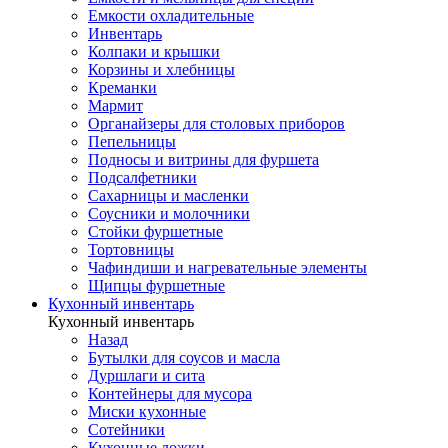
Емкости охладительные
Инвентарь
Колпаки и крышки
Корзины и хлебницы
Креманки
Мармит
Органайзеры для столовых приборов
Пепельницы
Подносы и витрины для фуршета
Подсалфетники
Сахарницы и масленки
Соусники и молочники
Стойки фуршетные
Тортовницы
Чафиндиши и нагревательные элементы
Щипцы фуршетные
Кухонный инвентарь
Кухонный инвентарь
Назад
Бутылки для соусов и масла
Дуршлаги и сита
Контейнеры для мусора
Миски кухонные
Сотейники
Кухонные ложки