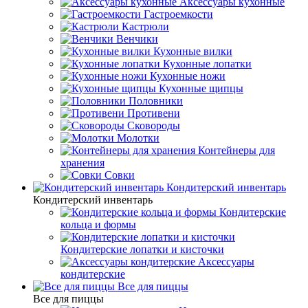
Аксессуары кухонные
Гастроемкости
Кастрюли
Венчики
Кухонные вилки
Кухонные лопатки
Кухонные ножи
Кухонные щипцы
Половники
Противени
Сковороды
Молотки
Контейнеры для
хранения
Совки
Кондитерский инвентарь
Кондитерский инвентарь
Кондитерские
кольца и формы
Кондитерские лопатки и кисточки
Аксессуары
кондитерские
Все для пиццы
Все для пиццы