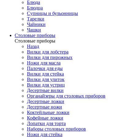
Блюда
Блюдца
Супницы и бульонницы
Тарелки
Чайники
Чашки
Cтоловые приборы
Cтоловые приборы
Назад
Вилки для лобстера
Вилки для пирожных
Ножи для масла
Палочки для еды
Вилки для стейка
Вилки для улиток
Вилки для устриц
Десертные вилки
Органайзеры для столовых приборов
Десертные ложки
Десертные ножи
Коктейльные ложки
Кофейные ложки
Лопатки для торта
Наборы столовых приборов
Ножи для стейка