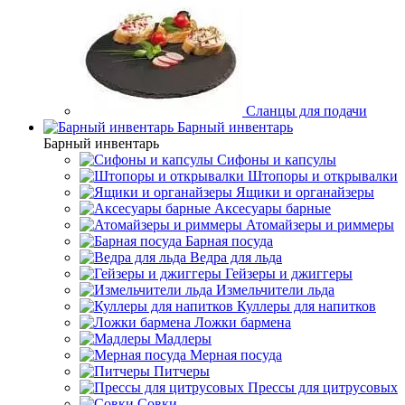
Сланцы для подачи
Барный инвентарь
Барный инвентарь
Сифоны и капсулы
Штопоры и открывалки
Ящики и органайзеры
Аксесуары барные
Атомайзеры и риммеры
Барная посуда
Ведра для льда
Гейзеры и джиггеры
Измельчители льда
Куллеры для напитков
Ложки бармена
Мадлеры
Мерная посуда
Питчеры
Прессы для цитрусовых
Совки