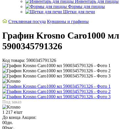
Инвентарь для пиццы
Формы для пиццы
Щетки для печи
Стеклянная посуда
Кувшины и графины
Графин Krosno Caro1000 мл
5900345791326
Код товара: 5900345791326
Под заказ
1 217
/шт
₴
До конца Акции:
00
дн.
00
час.