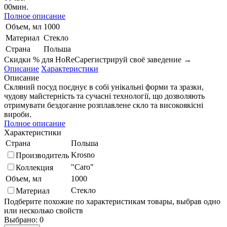
00
мин.
Полное описание
Объем, мл
1000
Материал
Стекло
Страна
Польша
Скидки % для HoReCa
регистрируй своё заведение →
Описание
Характеристики
Описание
Скляний посуд поєднує в собі унікальні форми та зразки,
чудову майстерність та сучасні технології, що дозволяють
отримувати бездоганне розплавлене скло та високоякісні
вироби.
Полное описание
Характеристики
Страна
Польша
Krosno
Производитель
"Caro"
Коллекция
Объем, мл
1000
Стекло
Материал
Подберите похожие по характеристикам товары, выбрав одно
или несколько свойств
Выбрано:
0