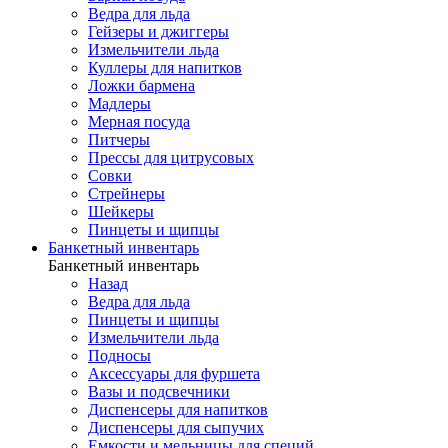
Ведра для льда
Гейзеры и джиггеры
Измельчители льда
Куллеры для напитков
Ложки бармена
Мадлеры
Мерная посуда
Питчеры
Прессы для цитрусовых
Совки
Стрейнеры
Шейкеры
Пинцеты и щипцы
Банкетный инвентарь
Банкетный инвентарь
Назад
Ведра для льда
Пинцеты и щипцы
Измельчители льда
Подносы
Аксессуары для фуршета
Вазы и подсвечники
Диспенсеры для напитков
Диспенсеры для сыпучих
Емкости и мельницы для специй