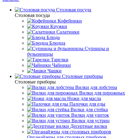
Столовая посуда
Столовая посуда
Кофейники
Кружки
Салатники
Блюда
Блюдца
Супницы и
бульонницы
Тарелки
Чайники
Чашки
Cтоловые приборы
Cтоловые приборы
Вилки для лобстера
Вилки для пирожных
Ножи для масла
Палочки для еды
Вилки для стейка
Вилки для улиток
Вилки для устриц
Десертные вилки
Органайзеры для столовых приборов