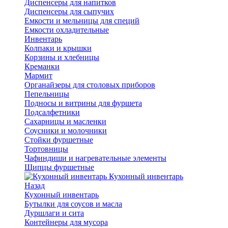
Диспенсеры для напитков
Диспенсеры для сыпучих
Емкости и мельницы для специй
Емкости охладительные
Инвентарь
Колпаки и крышки
Корзины и хлебницы
Креманки
Мармит
Органайзеры для столовых приборов
Пепельницы
Подносы и витрины для фуршета
Подсалфетники
Сахарницы и масленки
Соусники и молочники
Стойки фуршетные
Тортовницы
Чафиндиши и нагревательные элементы
Щипцы фуршетные
Кухонный инвентарь
Назад
Кухонный инвентарь
Бутылки для соусов и масла
Дуршлаги и сита
Контейнеры для мусора