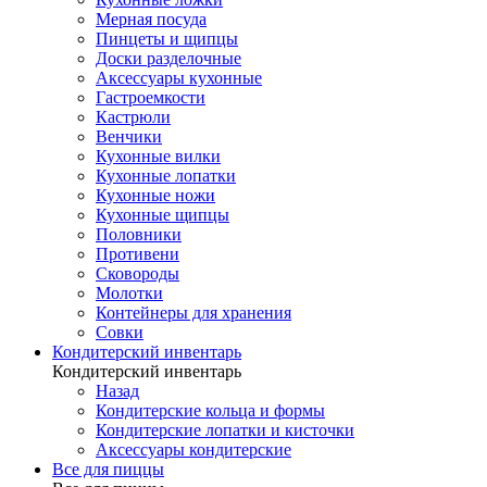
Мерная посуда
Пинцеты и щипцы
Доски разделочные
Аксессуары кухонные
Гастроемкости
Кастрюли
Венчики
Кухонные вилки
Кухонные лопатки
Кухонные ножи
Кухонные щипцы
Половники
Противени
Сковороды
Молотки
Контейнеры для хранения
Совки
Кондитерский инвентарь
Кондитерский инвентарь
Назад
Кондитерские кольца и формы
Кондитерские лопатки и кисточки
Аксессуары кондитерские
Все для пиццы