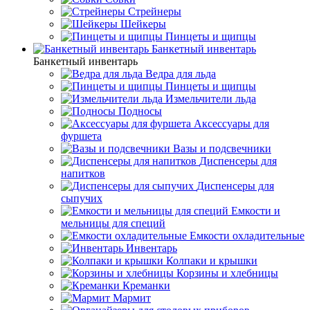
Стрейнеры
Шейкеры
Пинцеты и щипцы
Банкетный инвентарь
Банкетный инвентарь
Ведра для льда
Пинцеты и щипцы
Измельчители льда
Подносы
Аксессуары для
фуршета
Вазы и подсвечники
Диспенсеры для
напитков
Диспенсеры для
сыпучих
Емкости и
мельницы для специй
Емкости охладительные
Инвентарь
Колпаки и крышки
Корзины и хлебницы
Креманки
Мармит