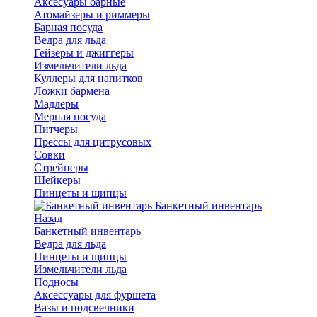
Аксесуары барные
Атомайзеры и риммеры
Барная посуда
Ведра для льда
Гейзеры и джиггеры
Измельчители льда
Куллеры для напитков
Ложки бармена
Мадлеры
Мерная посуда
Питчеры
Прессы для цитрусовых
Совки
Стрейнеры
Шейкеры
Пинцеты и щипцы
Банкетный инвентарь
Назад
Банкетный инвентарь
Ведра для льда
Пинцеты и щипцы
Измельчители льда
Подносы
Аксессуары для фуршета
Вазы и подсвечники