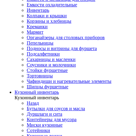
Емкости охладительные
Инвентарь
Колпаки и крышки
Корзины и хлебницы
Креманки
Мармит
Органайзеры для столовых приборов
Пепельницы
Подносы и витрины для фуршета
Подсалфетники
Сахарницы и масленки
Соусники и молочники
Стойки фуршетные
Тортовницы
Чафиндиши и нагревательные элементы
Щипцы фуршетные
Кухонный инвентарь
Кухонный инвентарь
Назад
Бутылки для соусов и масла
Дуршлаги и сита
Контейнеры для мусора
Миски кухонные
Сотейники
Кухонные ложки