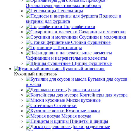
Органайзеры для столовых приборов
Пепельницы
Подносы и
витрины для фуршета
Подсалфетники
Сахарницы и масленки
Соусники и молочники
Стойки фуршетные
Тортовницы
Чафиндиши и нагревательные элементы
Щипцы фуршетные
Кухонный инвентарь
Кухонный инвентарь
Бутылки для соусов
и масла
Дуршлаги и сита
Контейнеры для мусора
Миски кухонные
Сотейники
Кухонные ложки
Мерная посуда
Пинцеты и щипцы
Доски разделочные