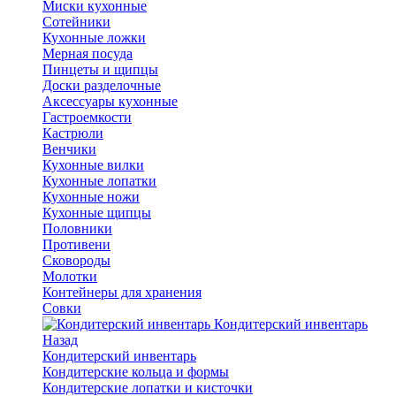
Миски кухонные
Сотейники
Кухонные ложки
Мерная посуда
Пинцеты и щипцы
Доски разделочные
Аксессуары кухонные
Гастроемкости
Кастрюли
Венчики
Кухонные вилки
Кухонные лопатки
Кухонные ножи
Кухонные щипцы
Половники
Противени
Сковороды
Молотки
Контейнеры для хранения
Совки
Кондитерский инвентарь
Назад
Кондитерский инвентарь
Кондитерские кольца и формы
Кондитерские лопатки и кисточки