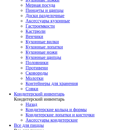
Мерная посуда
Пинцеты и щипцы
Доски разделочные
Аксессуары кухонные
Гастроемкости
Кастрюли
Венчики
Кухонные вилки
Кухонные лопатки
Кухонные ножи
Кухонные щипцы
Половники
Противени
Сковороды
Молотки
Контейнеры для хранения
Совки
Кондитерский инвентарь
Кондитерский инвентарь
Назад
Кондитерские кольца и формы
Кондитерские лопатки и кисточки
Аксессуары кондитерские
Все для пиццы