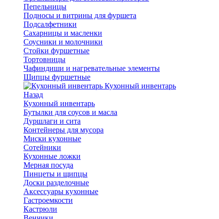
Пепельницы
Подносы и витрины для фуршета
Подсалфетники
Сахарницы и масленки
Соусники и молочники
Стойки фуршетные
Тортовницы
Чафиндиши и нагревательные элементы
Щипцы фуршетные
Кухонный инвентарь
Назад
Кухонный инвентарь
Бутылки для соусов и масла
Дуршлаги и сита
Контейнеры для мусора
Миски кухонные
Сотейники
Кухонные ложки
Мерная посуда
Пинцеты и щипцы
Доски разделочные
Аксессуары кухонные
Гастроемкости
Кастрюли
Венчики