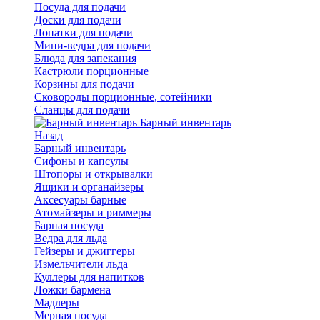
Посуда для подачи
Доски для подачи
Лопатки для подачи
Мини-ведра для подачи
Блюда для запекания
Кастрюли порционные
Корзины для подачи
Сковороды порционные, сотейники
Сланцы для подачи
Барный инвентарь
Назад
Барный инвентарь
Сифоны и капсулы
Штопоры и открывалки
Ящики и органайзеры
Аксесуары барные
Атомайзеры и риммеры
Барная посуда
Ведра для льда
Гейзеры и джиггеры
Измельчители льда
Куллеры для напитков
Ложки бармена
Мадлеры
Мерная посуда