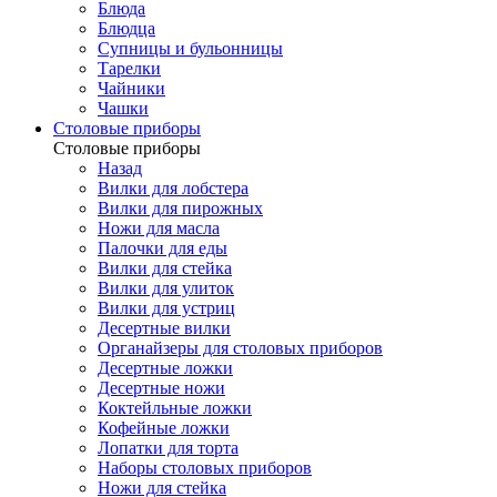
Блюда
Блюдца
Супницы и бульонницы
Тарелки
Чайники
Чашки
Cтоловые приборы
Cтоловые приборы
Назад
Вилки для лобстера
Вилки для пирожных
Ножи для масла
Палочки для еды
Вилки для стейка
Вилки для улиток
Вилки для устриц
Десертные вилки
Органайзеры для столовых приборов
Десертные ложки
Десертные ножи
Коктейльные ложки
Кофейные ложки
Лопатки для торта
Наборы столовых приборов
Ножи для стейка