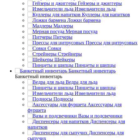
Гейзеры и джиггеры
Измельчители льда
Куллеры для напитков
Ложки бармена
Мадлеры
Мерная посуда
Питчеры
Прессы для цитрусовых
Совки
Стрейнеры
Шейкеры
Пинцеты и щипцы
Банкетный инвентарь
Банкетный инвентарь
Ведра для льда
Пинцеты и щипцы
Измельчители льда
Подносы
Аксессуары для
фуршета
Вазы и подсвечники
Диспенсеры для
напитков
Диспенсеры для
сыпучих