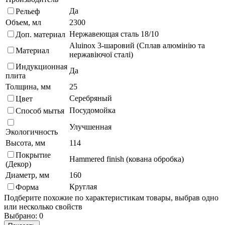
Да
Рельеф
Объем, мл
2300
Нержавеющая сталь 18/10
Доп. материал
Aluinox 3-шаровий (Сплав алюмінію та
Материал
нержавіючої сталі)
Индукционная
Да
плита
Толщина, мм
25
Серебряный
Цвет
Посудомойка
Способ мытья
Улучшенная
Экологичность
Высота, мм
114
Покрытие
Hammered finish (кована обробка)
(Декор)
Диаметр, мм
160
Круглая
Форма
Подберите похожие по характеристикам товары, выбрав одно
или несколько свойств
Выбрано:
0