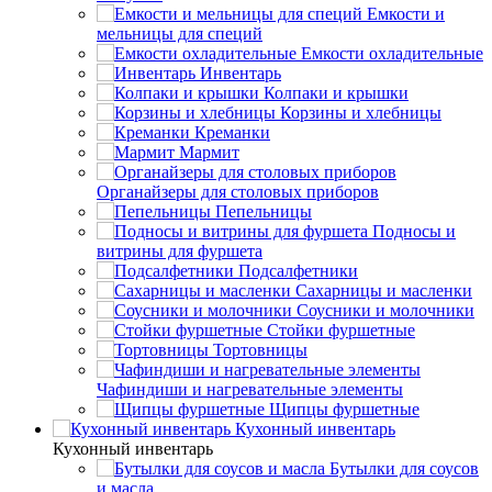
Емкости и
мельницы для специй
Емкости охладительные
Инвентарь
Колпаки и крышки
Корзины и хлебницы
Креманки
Мармит
Органайзеры для столовых приборов
Пепельницы
Подносы и
витрины для фуршета
Подсалфетники
Сахарницы и масленки
Соусники и молочники
Стойки фуршетные
Тортовницы
Чафиндиши и нагревательные элементы
Щипцы фуршетные
Кухонный инвентарь
Кухонный инвентарь
Бутылки для соусов
и масла