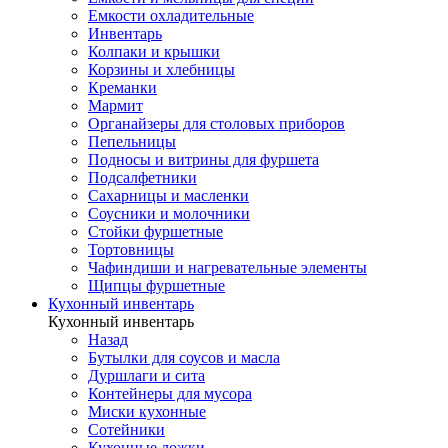
Емкости охладительные
Инвентарь
Колпаки и крышки
Корзины и хлебницы
Креманки
Мармит
Органайзеры для столовых приборов
Пепельницы
Подносы и витрины для фуршета
Подсалфетники
Сахарницы и масленки
Соусники и молочники
Стойки фуршетные
Тортовницы
Чафиндиши и нагревательные элементы
Щипцы фуршетные
Кухонный инвентарь
Кухонный инвентарь
Назад
Бутылки для соусов и масла
Дуршлаги и сита
Контейнеры для мусора
Миски кухонные
Сотейники
Кухонные ложки