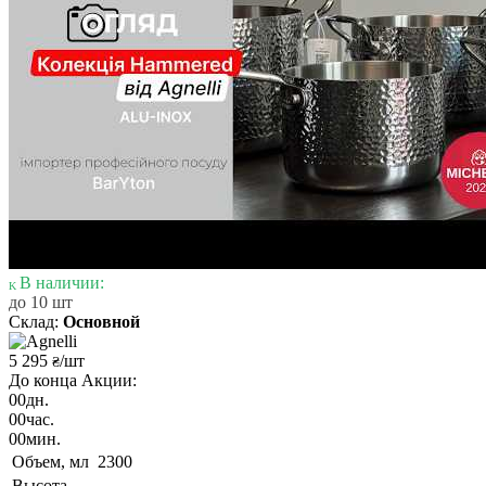
В наличии:
до 10 шт
Склад:
Основной
5 295
/шт
₴
До конца Акции:
00
дн.
00
час.
00
мин.
Объем, мл
2300
Высота,