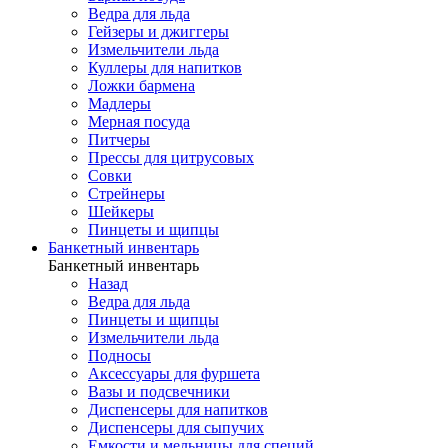
Ведра для льда
Гейзеры и джиггеры
Измельчители льда
Куллеры для напитков
Ложки бармена
Мадлеры
Мерная посуда
Питчеры
Прессы для цитрусовых
Совки
Стрейнеры
Шейкеры
Пинцеты и щипцы
Банкетный инвентарь
Банкетный инвентарь
Назад
Ведра для льда
Пинцеты и щипцы
Измельчители льда
Подносы
Аксессуары для фуршета
Вазы и подсвечники
Диспенсеры для напитков
Диспенсеры для сыпучих
Емкости и мельницы для специй