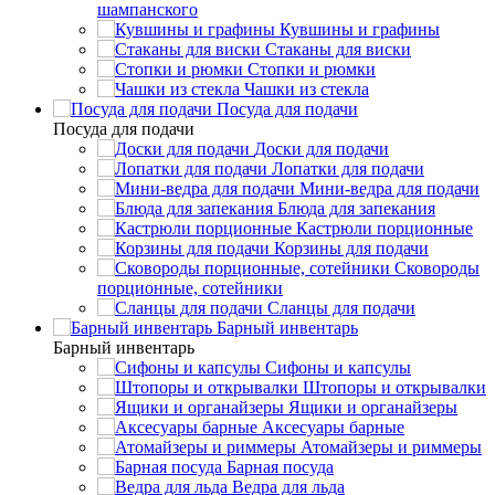
шампанского
Кувшины и графины
Стаканы для виски
Стопки и рюмки
Чашки из стекла
Посуда для подачи
Посуда для подачи
Доски для подачи
Лопатки для подачи
Мини-ведра для подачи
Блюда для запекания
Кастрюли порционные
Корзины для подачи
Сковороды
порционные, сотейники
Сланцы для подачи
Барный инвентарь
Барный инвентарь
Сифоны и капсулы
Штопоры и открывалки
Ящики и органайзеры
Аксесуары барные
Атомайзеры и риммеры
Барная посуда
Ведра для льда