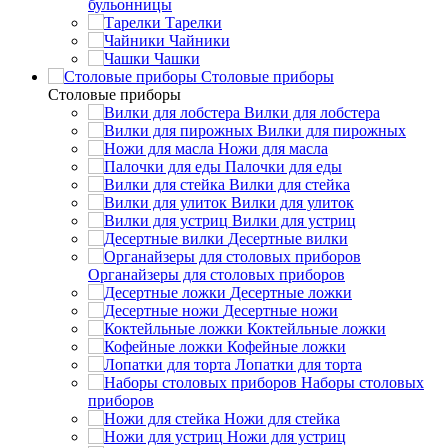
бульонницы
Тарелки
Чайники
Чашки
Cтоловые приборы
Cтоловые приборы
Вилки для лобстера
Вилки для пирожных
Ножи для масла
Палочки для еды
Вилки для стейка
Вилки для улиток
Вилки для устриц
Десертные вилки
Органайзеры для столовых приборов
Десертные ложки
Десертные ножи
Коктейльные ложки
Кофейные ложки
Лопатки для торта
Наборы столовых
приборов
Ножи для стейка
Ножи для устриц