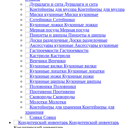
Дуршлаги и сита
Контейнеры для мусора
Миски кухонные
Сотейники
Кухонные ложки
Мерная посуда
Пинцеты и щипцы
Доски разделочные
Аксессуары кухонные
Гастроемкости
Кастрюли
Венчики
Кухонные вилки
Кухонные лопатки
Кухонные ножи
Кухонные щипцы
Половники
Противени
Сковороды
Молотки
Контейнеры для
хранения
Совки
Кондитерский инвентарь
Кондитерский инвентарь