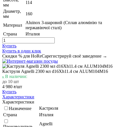
114
мм
Диаметр,
160
мм
Aluinox 3-шаровий (Сплав алюмінію та
Материал
нержавіючої сталі)
Страна
Италия
Купить
Купить в один клик
Скидки % для HoReCa
регистрируй своё заведение →
Каструля Agnelli 2300 мл d16Xh11.4 см ALUM104M16
В наличии:
до 10 шт
4 980
/шт
₴
Купить
Характеристики
Характеристики
Кастрюля
Назначение
Страна
Италия
Agnelli
Производитель