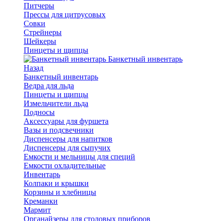
Питчеры
Прессы для цитрусовых
Совки
Стрейнеры
Шейкеры
Пинцеты и щипцы
Банкетный инвентарь
Назад
Банкетный инвентарь
Ведра для льда
Пинцеты и щипцы
Измельчители льда
Подносы
Аксессуары для фуршета
Вазы и подсвечники
Диспенсеры для напитков
Диспенсеры для сыпучих
Емкости и мельницы для специй
Емкости охладительные
Инвентарь
Колпаки и крышки
Корзины и хлебницы
Креманки
Мармит
Органайзеры для столовых приборов