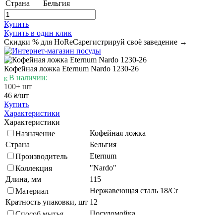
Страна
Бельгия
Купить
Купить в один клик
Скидки % для HoReCa
регистрируй своё заведение →
Кофейная ложка Eternum Nardo 1230-26
В наличии:
100+ шт
46
/шт
₴
Купить
Характеристики
Характеристики
Кофейная ложка
Назначение
Страна
Бельгия
Eternum
Производитель
"Nardo"
Коллекция
Длина, мм
115
Нержавеющая сталь 18/Cr
Материал
Кратность упаковки, шт
12
Посудомойка
Способ мытья