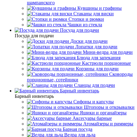
шампанского
Кувшины и графины
Стаканы для виски
Стопки и рюмки
Чашки из стекла
Посуда для подачи
Посуда для подачи
Доски для подачи
Лопатки для подачи
Мини-ведра для подачи
Блюда для запекания
Кастрюли порционные
Корзины для подачи
Сковороды
порционные, сотейники
Сланцы для подачи
Барный инвентарь
Барный инвентарь
Сифоны и капсулы
Штопоры и открывалки
Ящики и органайзеры
Аксесуары барные
Атомайзеры и риммеры
Барная посуда
Ведра для льда