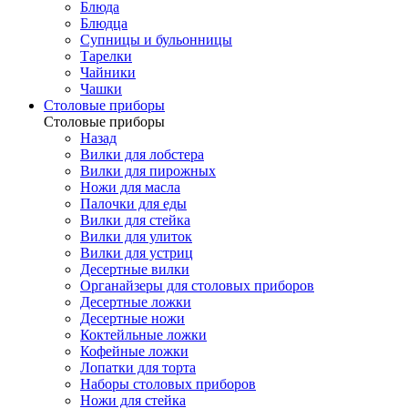
Блюда
Блюдца
Супницы и бульонницы
Тарелки
Чайники
Чашки
Cтоловые приборы
Cтоловые приборы
Назад
Вилки для лобстера
Вилки для пирожных
Ножи для масла
Палочки для еды
Вилки для стейка
Вилки для улиток
Вилки для устриц
Десертные вилки
Органайзеры для столовых приборов
Десертные ложки
Десертные ножи
Коктейльные ложки
Кофейные ложки
Лопатки для торта
Наборы столовых приборов
Ножи для стейка