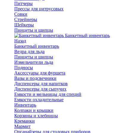
Питчеры
Прессы для цитрусовых
Совки
Стрейнеры
Шейкеры
Пинцеты и щипцы
Банкетный инвентарь
Назад
Банкетный инвентарь
Ведра для льда
Пинцеты и щипцы
Измельчители льда
Подносы
Аксессуары для фуршета
Вазы и подсвечники
Диспенсеры для напитков
Диспенсеры для сыпучих
Емкости и мельницы для специй
Емкости охладительные
Инвентарь
Колпаки и крышки
Корзины и хлебницы
Креманки
Мармит
Органайзеры для столовых приборов