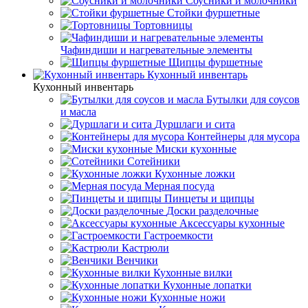
Соусники и молочники
Стойки фуршетные
Тортовницы
Чафиндиши и нагревательные элементы
Щипцы фуршетные
Кухонный инвентарь
Кухонный инвентарь
Бутылки для соусов
и масла
Дуршлаги и сита
Контейнеры для мусора
Миски кухонные
Сотейники
Кухонные ложки
Мерная посуда
Пинцеты и щипцы
Доски разделочные
Аксессуары кухонные
Гастроемкости
Кастрюли
Венчики
Кухонные вилки
Кухонные лопатки
Кухонные ножи