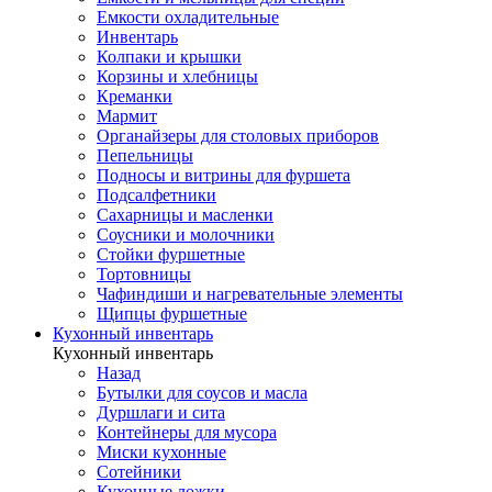
Емкости охладительные
Инвентарь
Колпаки и крышки
Корзины и хлебницы
Креманки
Мармит
Органайзеры для столовых приборов
Пепельницы
Подносы и витрины для фуршета
Подсалфетники
Сахарницы и масленки
Соусники и молочники
Стойки фуршетные
Тортовницы
Чафиндиши и нагревательные элементы
Щипцы фуршетные
Кухонный инвентарь
Кухонный инвентарь
Назад
Бутылки для соусов и масла
Дуршлаги и сита
Контейнеры для мусора
Миски кухонные
Сотейники
Кухонные ложки