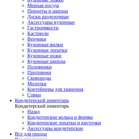
Мерная посуда
Пинцеты и щипцы
Доски разделочные
Аксессуары кухонные
Гастроемкости
Кастрюли
Венчики
Кухонные вилки
Кухонные лопатки
Кухонные ножи
Кухонные щипцы
Половники
Противени
Сковороды
Молотки
Контейнеры для хранения
Совки
Кондитерский инвентарь
Кондитерский инвентарь
Назад
Кондитерские кольца и формы
Кондитерские лопатки и кисточки
Аксессуары кондитерские
Все для пиццы