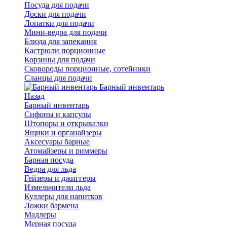
Посуда для подачи
Доски для подачи
Лопатки для подачи
Мини-ведра для подачи
Блюда для запекания
Кастрюли порционные
Корзины для подачи
Сковороды порционные, сотейники
Сланцы для подачи
Барный инвентарь
Назад
Барный инвентарь
Сифоны и капсулы
Штопоры и открывалки
Ящики и органайзеры
Аксесуары барные
Атомайзеры и риммеры
Барная посуда
Ведра для льда
Гейзеры и джиггеры
Измельчители льда
Куллеры для напитков
Ложки бармена
Мадлеры
Мерная посуда