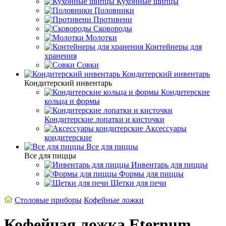
Кухонные щипцы
Половники
Противени
Сковороды
Молотки
Контейнеры для
хранения
Совки
Кондитерский инвентарь
Кондитерский инвентарь
Кондитерские
кольца и формы
Кондитерские лопатки и кисточки
Аксессуары
кондитерские
Все для пиццы
Все для пиццы
Инвентарь для пиццы
Формы для пиццы
Щетки для печи
Cтоловые приборы
Кофейные ложки
Кофейная ложка Eternum