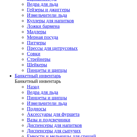
Ведра для льда
Гейзеры и джиггеры
Измельчители льда
Куллеры для напитков
Ложки бармена
Мадлеры
Мерная посуда
Питчеры
Прессы для цитрусовых
Совки
Стрейнеры
Шейкеры
Пинцеты и щипцы
Банкетный инвентарь
Банкетный инвентарь
Назад
Ведра для льда
Пинцеты и щипцы
Измельчители льда
Подносы
Аксессуары для фуршета
Вазы и подсвечники
Диспенсеры для напитков
Диспенсеры для сыпучих
Емкости и мельницы для специй