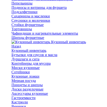
Пепельницы
Подносы и витрины для фуршета
Подсалфетники
Сахарницы и масленки
Соусники и молочники
Стойки фуршетные
Тортовницы
Чафиндиши и нагревательные элементы
Щипцы фуршетные
Кухонный инвентарь
Назад
Кухонный инвентарь
Бутылки для соусов и масла
Дуршлаги и сита
Контейнеры для мусора
Миски кухонные
Сотейники
Кухонные ложки
Мерная посуда
Пинцеты и щипцы
Доски разделочные
Аксессуары кухонные
Гастроемкости
Кастрюли
Венчики