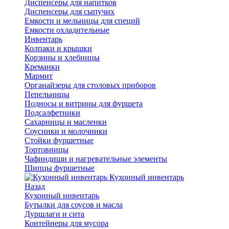
Диспенсеры для напитков
Диспенсеры для сыпучих
Емкости и мельницы для специй
Емкости охладительные
Инвентарь
Колпаки и крышки
Корзины и хлебницы
Креманки
Мармит
Органайзеры для столовых приборов
Пепельницы
Подносы и витрины для фуршета
Подсалфетники
Сахарницы и масленки
Соусники и молочники
Стойки фуршетные
Тортовницы
Чафиндиши и нагревательные элементы
Щипцы фуршетные
Кухонный инвентарь
Назад
Кухонный инвентарь
Бутылки для соусов и масла
Дуршлаги и сита
Контейнеры для мусора