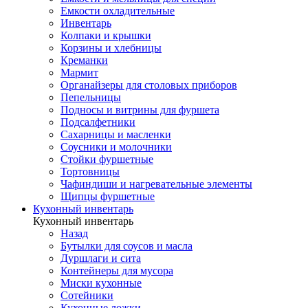
Емкости охладительные
Инвентарь
Колпаки и крышки
Корзины и хлебницы
Креманки
Мармит
Органайзеры для столовых приборов
Пепельницы
Подносы и витрины для фуршета
Подсалфетники
Сахарницы и масленки
Соусники и молочники
Стойки фуршетные
Тортовницы
Чафиндиши и нагревательные элементы
Щипцы фуршетные
Кухонный инвентарь
Кухонный инвентарь
Назад
Бутылки для соусов и масла
Дуршлаги и сита
Контейнеры для мусора
Миски кухонные
Сотейники
Кухонные ложки