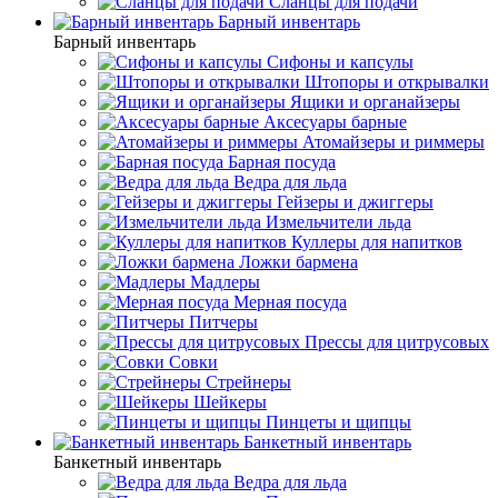
Сланцы для подачи
Барный инвентарь
Барный инвентарь
Сифоны и капсулы
Штопоры и открывалки
Ящики и органайзеры
Аксесуары барные
Атомайзеры и риммеры
Барная посуда
Ведра для льда
Гейзеры и джиггеры
Измельчители льда
Куллеры для напитков
Ложки бармена
Мадлеры
Мерная посуда
Питчеры
Прессы для цитрусовых
Совки
Стрейнеры
Шейкеры
Пинцеты и щипцы
Банкетный инвентарь
Банкетный инвентарь
Ведра для льда