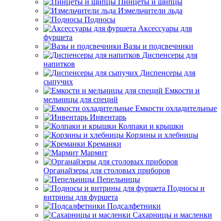
Пинцеты и щипцы
Измельчители льда
Подносы
Аксессуары для
фуршета
Вазы и подсвечники
Диспенсеры для
напитков
Диспенсеры для
сыпучих
Емкости и
мельницы для специй
Емкости охладительные
Инвентарь
Колпаки и крышки
Корзины и хлебницы
Креманки
Мармит
Органайзеры для столовых приборов
Пепельницы
Подносы и
витрины для фуршета
Подсалфетники
Сахарницы и масленки