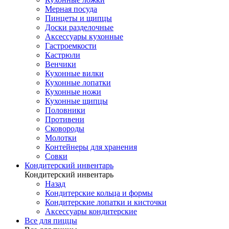
Мерная посуда
Пинцеты и щипцы
Доски разделочные
Аксессуары кухонные
Гастроемкости
Кастрюли
Венчики
Кухонные вилки
Кухонные лопатки
Кухонные ножи
Кухонные щипцы
Половники
Противени
Сковороды
Молотки
Контейнеры для хранения
Совки
Кондитерский инвентарь
Кондитерский инвентарь
Назад
Кондитерские кольца и формы
Кондитерские лопатки и кисточки
Аксессуары кондитерские
Все для пиццы