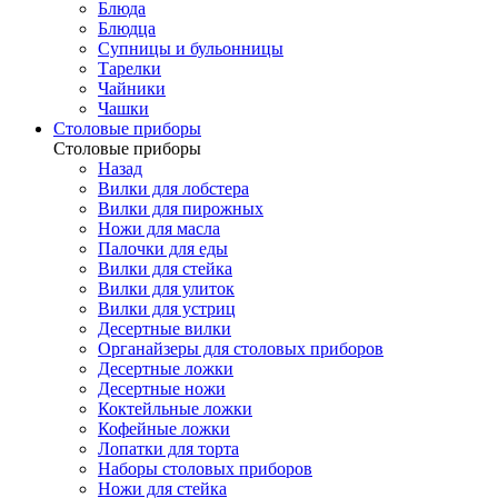
Блюда
Блюдца
Супницы и бульонницы
Тарелки
Чайники
Чашки
Cтоловые приборы
Cтоловые приборы
Назад
Вилки для лобстера
Вилки для пирожных
Ножи для масла
Палочки для еды
Вилки для стейка
Вилки для улиток
Вилки для устриц
Десертные вилки
Органайзеры для столовых приборов
Десертные ложки
Десертные ножи
Коктейльные ложки
Кофейные ложки
Лопатки для торта
Наборы столовых приборов
Ножи для стейка