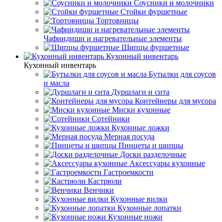
Соусники и молочники
Стойки фуршетные
Тортовницы
Чафиндиши и нагревательные элементы
Щипцы фуршетные
Кухонный инвентарь
Кухонный инвентарь
Бутылки для соусов
и масла
Дуршлаги и сита
Контейнеры для мусора
Миски кухонные
Сотейники
Кухонные ложки
Мерная посуда
Пинцеты и щипцы
Доски разделочные
Аксессуары кухонные
Гастроемкости
Кастрюли
Венчики
Кухонные вилки
Кухонные лопатки
Кухонные ножи