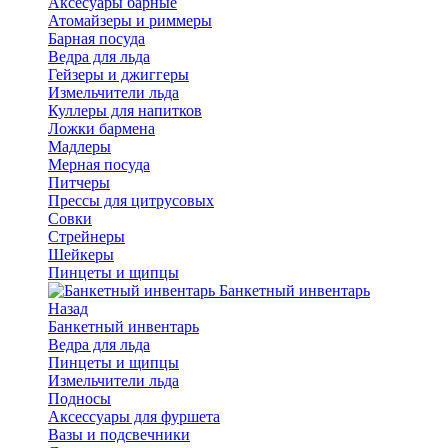
Аксесуары барные
Атомайзеры и риммеры
Барная посуда
Ведра для льда
Гейзеры и джиггеры
Измельчители льда
Куллеры для напитков
Ложки бармена
Мадлеры
Мерная посуда
Питчеры
Прессы для цитрусовых
Совки
Стрейнеры
Шейкеры
Пинцеты и щипцы
Банкетный инвентарь
Назад
Банкетный инвентарь
Ведра для льда
Пинцеты и щипцы
Измельчители льда
Подносы
Аксессуары для фуршета
Вазы и подсвечники