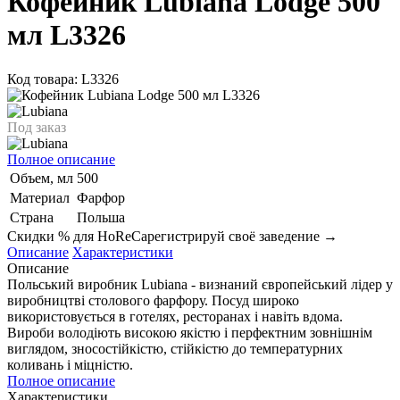
Кофейник Lubiana Lodge 500
мл L3326
Код товара: L3326
Под заказ
Полное описание
Объем, мл
500
Материал
Фарфор
Страна
Польша
Скидки % для HoReCa
регистрируй своё заведение →
Описание
Характеристики
Описание
Польський виробник Lubiana - визнаний європейський лідер у
виробництві столового фарфору. Посуд широко
використовується в готелях, ресторанах і навіть вдома.
Вироби володіють високою якістю і перфектним зовнішнім
виглядом, зносостійкістю, стійкістю до температурних
коливань і міцністю.
Полное описание
Характеристики