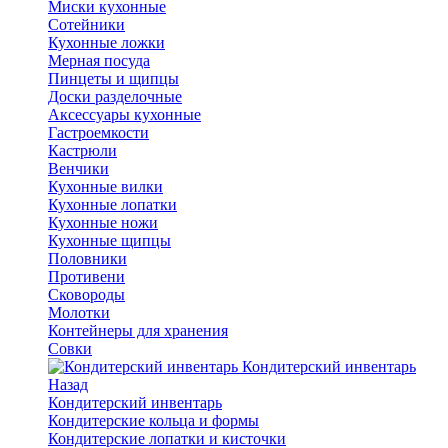
Миски кухонные
Сотейники
Кухонные ложки
Мерная посуда
Пинцеты и щипцы
Доски разделочные
Аксессуары кухонные
Гастроемкости
Кастрюли
Венчики
Кухонные вилки
Кухонные лопатки
Кухонные ножи
Кухонные щипцы
Половники
Противени
Сковороды
Молотки
Контейнеры для хранения
Совки
Кондитерский инвентарь
Назад
Кондитерский инвентарь
Кондитерские кольца и формы
Кондитерские лопатки и кисточки