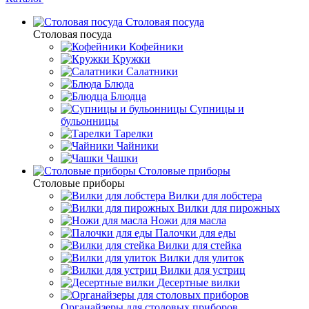
Столовая посуда
Столовая посуда
Кофейники
Кружки
Салатники
Блюда
Блюдца
Супницы и
бульонницы
Тарелки
Чайники
Чашки
Cтоловые приборы
Cтоловые приборы
Вилки для лобстера
Вилки для пирожных
Ножи для масла
Палочки для еды
Вилки для стейка
Вилки для улиток
Вилки для устриц
Десертные вилки
Органайзеры для столовых приборов