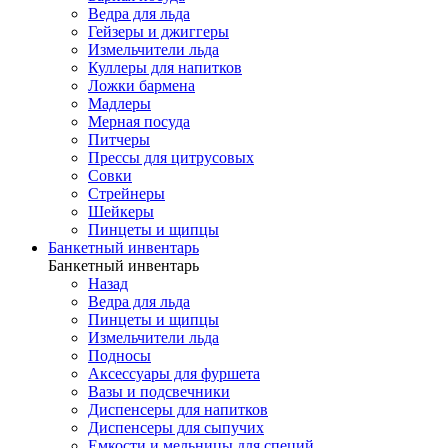
Ведра для льда
Гейзеры и джиггеры
Измельчители льда
Куллеры для напитков
Ложки бармена
Мадлеры
Мерная посуда
Питчеры
Прессы для цитрусовых
Совки
Стрейнеры
Шейкеры
Пинцеты и щипцы
Банкетный инвентарь
Банкетный инвентарь
Назад
Ведра для льда
Пинцеты и щипцы
Измельчители льда
Подносы
Аксессуары для фуршета
Вазы и подсвечники
Диспенсеры для напитков
Диспенсеры для сыпучих
Емкости и мельницы для специй