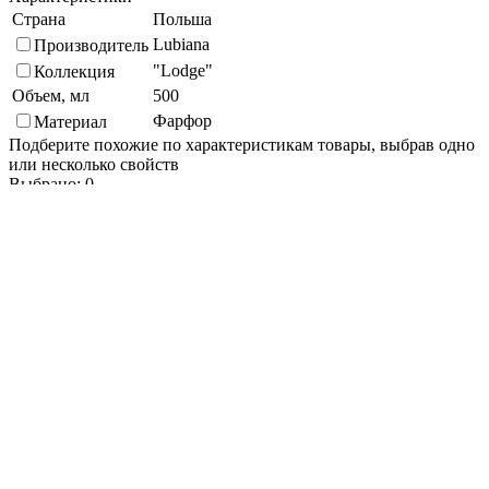
Страна
Польша
Lubiana
Производитель
"Lodge"
Коллекция
Объем, мл
500
Фарфор
Материал
Подберите похожие по характеристикам товары, выбрав одно
или несколько свойств
Выбрано:
0
Показать
Спросить менеджера
в Telegram
Задать вопрос о товаре
Я согласен с
условиями обработки
персональных данных