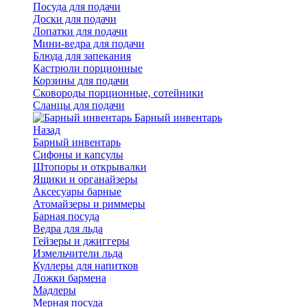
Посуда для подачи
Доски для подачи
Лопатки для подачи
Мини-ведра для подачи
Блюда для запекания
Кастрюли порционные
Корзины для подачи
Сковороды порционные, сотейники
Сланцы для подачи
Барный инвентарь
Назад
Барный инвентарь
Сифоны и капсулы
Штопоры и открывалки
Ящики и органайзеры
Аксесуары барные
Атомайзеры и риммеры
Барная посуда
Ведра для льда
Гейзеры и джиггеры
Измельчители льда
Куллеры для напитков
Ложки бармена
Мадлеры
Мерная посуда