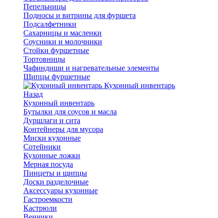
Пепельницы
Подносы и витрины для фуршета
Подсалфетники
Сахарницы и масленки
Соусники и молочники
Стойки фуршетные
Тортовницы
Чафиндиши и нагревательные элементы
Щипцы фуршетные
Кухонный инвентарь
Назад
Кухонный инвентарь
Бутылки для соусов и масла
Дуршлаги и сита
Контейнеры для мусора
Миски кухонные
Сотейники
Кухонные ложки
Мерная посуда
Пинцеты и щипцы
Доски разделочные
Аксессуары кухонные
Гастроемкости
Кастрюли
Венчики