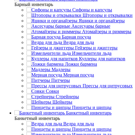
Барный инвентарь
Сифоны и капсулы
Штопоры и открывалки
Ящики и органайзеры
Аксесуары барные
Атомайзеры и риммеры
Барная посуда
Ведра для льда
Гейзеры и джиггеры
Измельчители льда
Куллеры для напитков
Ложки бармена
Мадлеры
Мерная посуда
Питчеры
Прессы для цитрусовых
Совки
Стрейнеры
Шейкеры
Пинцеты и щипцы
Банкетный инвентарь
Банкетный инвентарь
Ведра для льда
Пинцеты и щипцы
Измельчители льда