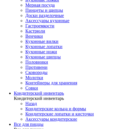
Мерная посуда
Пинцеты и щипцы
Доски разделочные
Аксессуары кухонные
Гастроемкости
Кастрюли
Венчики
Кухонные вилки
Кухонные лопатки
Кухонные ножи
Кухонные щипцы
Половники
Противени
Сковороды
Молотки
Контейнеры для хранения
Совки
Кондитерский инвентарь
Кондитерский инвентарь
Назад
Кондитерские кольца и формы
Кондитерские лопатки и кисточки
Аксессуары кондитерские
Все для пиццы