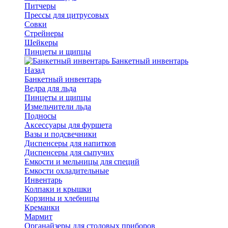
Питчеры
Прессы для цитрусовых
Совки
Стрейнеры
Шейкеры
Пинцеты и щипцы
Банкетный инвентарь
Назад
Банкетный инвентарь
Ведра для льда
Пинцеты и щипцы
Измельчители льда
Подносы
Аксессуары для фуршета
Вазы и подсвечники
Диспенсеры для напитков
Диспенсеры для сыпучих
Емкости и мельницы для специй
Емкости охладительные
Инвентарь
Колпаки и крышки
Корзины и хлебницы
Креманки
Мармит
Органайзеры для столовых приборов