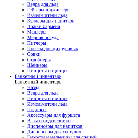
Ведра для льда
Гейзеры и джиггеры
Измельчители льда
Куллеры для напитков
Ложки бармена
Мадлеры
Мерная посуда
Питчеры
Прессы для цитрусовых
Совки
Стрейнеры
Шейкеры
Пинцеты и щипцы
Банкетный инвентарь
Банкетный инвентарь
Назад
Ведра для льда
Пинцеты и щипцы
Измельчители льда
Подносы
Аксессуары для фуршета
Вазы и подсвечники
Диспенсеры для напитков
Диспенсеры для сыпучих
Емкости и мельницы для специй