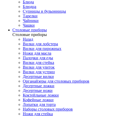
Блюда
Блюдца
Супницы и бульонницы
Тарелки
Чайники
Чашки
Cтоловые приборы
Cтоловые приборы
Назад
Вилки для лобстера
Вилки для пирожных
Ножи для масла
Палочки для еды
Вилки для стейка
Вилки для улиток
Вилки для устриц
Десертные вилки
Органайзеры для столовых приборов
Десертные ложки
Десертные ножи
Коктейльные ложки
Кофейные ложки
Лопатки для торта
Наборы столовых приборов
Ножи для стейка