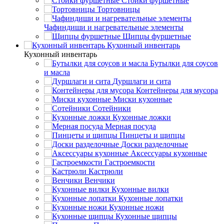
Стойки фуршетные
Тортовницы
Чафиндиши и нагревательные элементы
Щипцы фуршетные
Кухонный инвентарь
Кухонный инвентарь
Бутылки для соусов
и масла
Дуршлаги и сита
Контейнеры для мусора
Миски кухонные
Сотейники
Кухонные ложки
Мерная посуда
Пинцеты и щипцы
Доски разделочные
Аксессуары кухонные
Гастроемкости
Кастрюли
Венчики
Кухонные вилки
Кухонные лопатки
Кухонные ножи
Кухонные щипцы