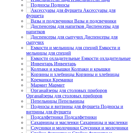
Подносы
Аксессуары для
фуршета
Вазы и подсвечники
Диспенсеры для
напитков
Диспенсеры для
сыпучих
Емкости и
мельницы для специй
Емкости охладительные
Инвентарь
Колпаки и крышки
Корзины и хлебницы
Креманки
Мармит
Органайзеры для столовых приборов
Пепельницы
Подносы и
витрины для фуршета
Подсалфетники
Сахарницы и масленки
Соусники и молочники