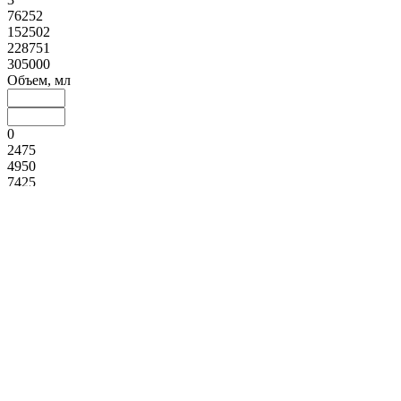
76252
152502
228751
305000
Объем, мл
0
2475
4950
7425
9900
Материал
Пластмасса (
2
)
Силикон (
2
)
Цвет
Металический (
1
)
Черный (
37
)
Белый (
81
)
Зеленый
(
5
)
Серебряный (
2
)
Синий (
2
)
Серый (
3
)
Желтый (
2
)
Бордовый (
2
)
Коричневый (
4
)
Красный (
7
)
Прозрачный (
19
)
Розовый (
2
)
Баклажанный (
1
)
Терракот (
1
)
Оранжевый (
2
)
Способ мытья
Экологичность
Высота, мм