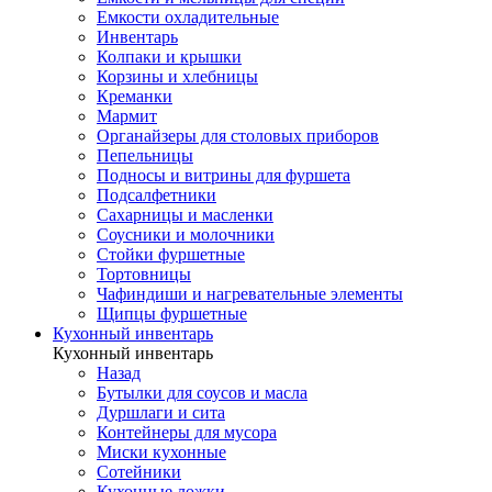
Емкости охладительные
Инвентарь
Колпаки и крышки
Корзины и хлебницы
Креманки
Мармит
Органайзеры для столовых приборов
Пепельницы
Подносы и витрины для фуршета
Подсалфетники
Сахарницы и масленки
Соусники и молочники
Стойки фуршетные
Тортовницы
Чафиндиши и нагревательные элементы
Щипцы фуршетные
Кухонный инвентарь
Кухонный инвентарь
Назад
Бутылки для соусов и масла
Дуршлаги и сита
Контейнеры для мусора
Миски кухонные
Сотейники
Кухонные ложки