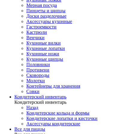
Мерная посуда
Пинцеты и щипцы
Доски разделочные
Аксессуары кухонные
Гастроемкости
Кастрюли
Венчики
Кухонные вилки
Кухонные лопатки
Кухонные ножи
Кухонные щипцы
Половники
Противени
Сковороды
Молотки
Контейнеры для хранения
Совки
Кондитерский инвентарь
Кондитерский инвентарь
Назад
Кондитерские кольца и формы
Кондитерские лопатки и кисточки
Аксессуары кондитерские
Все для пиццы