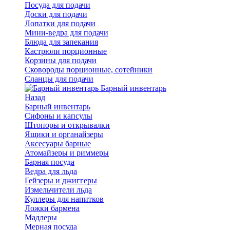
Посуда для подачи
Доски для подачи
Лопатки для подачи
Мини-ведра для подачи
Блюда для запекания
Кастрюли порционные
Корзины для подачи
Сковороды порционные, сотейники
Сланцы для подачи
Барный инвентарь
Назад
Барный инвентарь
Сифоны и капсулы
Штопоры и открывалки
Ящики и органайзеры
Аксесуары барные
Атомайзеры и риммеры
Барная посуда
Ведра для льда
Гейзеры и джиггеры
Измельчители льда
Куллеры для напитков
Ложки бармена
Мадлеры
Мерная посуда