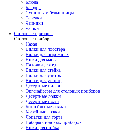
Блюда
Блюдца
Супницы и бульонницы
Тарелки
Чайники
Чашки
Cтоловые приборы
Cтоловые приборы
Назад
Вилки для лобстера
Вилки для пирожных
Ножи для масла
Палочки для еды
Вилки для стейка
Вилки для улиток
Вилки для устриц
Десертные вилки
Органайзеры для столовых приборов
Десертные ложки
Десертные ножи
Коктейльные ложки
Кофейные ложки
Лопатки для торта
Наборы столовых приборов
Ножи для стейка