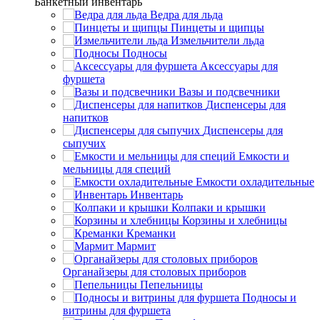
Банкетный инвентарь
Ведра для льда
Пинцеты и щипцы
Измельчители льда
Подносы
Аксессуары для
фуршета
Вазы и подсвечники
Диспенсеры для
напитков
Диспенсеры для
сыпучих
Емкости и
мельницы для специй
Емкости охладительные
Инвентарь
Колпаки и крышки
Корзины и хлебницы
Креманки
Мармит
Органайзеры для столовых приборов
Пепельницы
Подносы и
витрины для фуршета