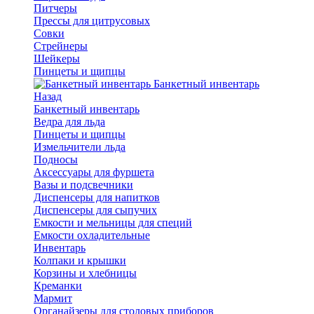
Питчеры
Прессы для цитрусовых
Совки
Стрейнеры
Шейкеры
Пинцеты и щипцы
Банкетный инвентарь
Назад
Банкетный инвентарь
Ведра для льда
Пинцеты и щипцы
Измельчители льда
Подносы
Аксессуары для фуршета
Вазы и подсвечники
Диспенсеры для напитков
Диспенсеры для сыпучих
Емкости и мельницы для специй
Емкости охладительные
Инвентарь
Колпаки и крышки
Корзины и хлебницы
Креманки
Мармит
Органайзеры для столовых приборов