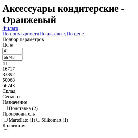
Аксессуары кондитерские -
Оранжевый
Фильтр
По популярности
По алфавиту
По цене
Подбор параметров
Цена
41
16717
33392
50068
66743
Склад
Сегмент
Назначение
Подставка (
2
)
Производитель
Martellato (
1
)
Silikomart (
1
)
Коллекция
ACCESSORI (
1
)
Длина, мм