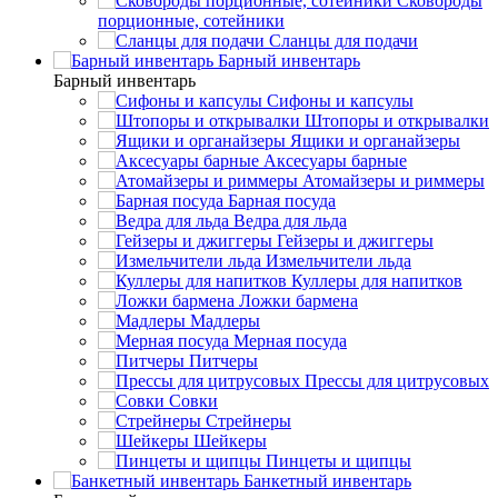
Сковороды
порционные, сотейники
Сланцы для подачи
Барный инвентарь
Барный инвентарь
Сифоны и капсулы
Штопоры и открывалки
Ящики и органайзеры
Аксесуары барные
Атомайзеры и риммеры
Барная посуда
Ведра для льда
Гейзеры и джиггеры
Измельчители льда
Куллеры для напитков
Ложки бармена
Мадлеры
Мерная посуда
Питчеры
Прессы для цитрусовых
Совки
Стрейнеры
Шейкеры
Пинцеты и щипцы
Банкетный инвентарь