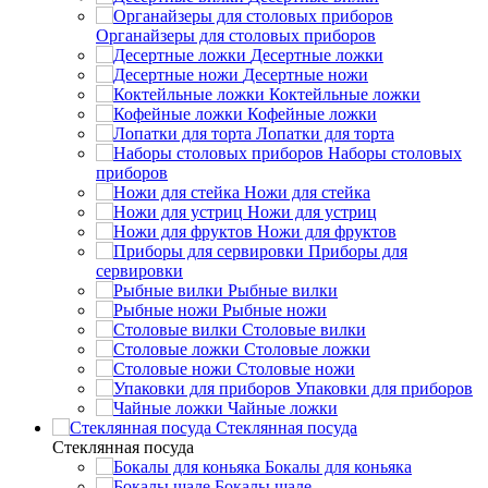
Органайзеры для столовых приборов
Десертные ложки
Десертные ножи
Коктейльные ложки
Кофейные ложки
Лопатки для торта
Наборы столовых
приборов
Ножи для стейка
Ножи для устриц
Ножи для фруктов
Приборы для
сервировки
Рыбные вилки
Рыбные ножи
Столовые вилки
Столовые ложки
Столовые ножи
Упаковки для приборов
Чайные ложки
Стеклянная посуда
Стеклянная посуда
Бокалы для коньяка
Бокалы шале