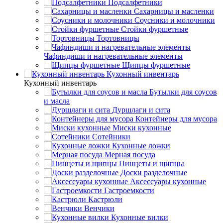
Подсалфетники
Сахарницы и масленки
Соусники и молочники
Стойки фуршетные
Тортовницы
Чафиндиши и нагревательные элементы
Щипцы фуршетные
Кухонный инвентарь
Кухонный инвентарь
Бутылки для соусов
и масла
Дуршлаги и сита
Контейнеры для мусора
Миски кухонные
Сотейники
Кухонные ложки
Мерная посуда
Пинцеты и щипцы
Доски разделочные
Аксессуары кухонные
Гастроемкости
Кастрюли
Венчики
Кухонные вилки