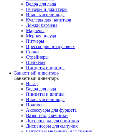
Ведра для льда
Гейзеры и джиггеры
Измельчители льда
Куллеры для напитков
Ложки бармена
Мадлеры
Мерная посуда
Питчеры
Прессы для цитрусовых
Совки
Стрейнеры
Шейкеры
Пинцеты и щипцы
Банкетный инвентарь
Банкетный инвентарь
Назад
Ведра для льда
Пинцеты и щипцы
Измельчители льда
Подносы
Аксессуары для фуршета
Вазы и подсвечники
Диспенсеры для напитков
Диспенсеры для сыпучих
Емкости и мельницы для специй