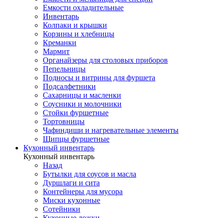
Емкости охладительные
Инвентарь
Колпаки и крышки
Корзины и хлебницы
Креманки
Мармит
Органайзеры для столовых приборов
Пепельницы
Подносы и витрины для фуршета
Подсалфетники
Сахарницы и масленки
Соусники и молочники
Стойки фуршетные
Тортовницы
Чафиндиши и нагревательные элементы
Щипцы фуршетные
Кухонный инвентарь
Кухонный инвентарь
Назад
Бутылки для соусов и масла
Дуршлаги и сита
Контейнеры для мусора
Миски кухонные
Сотейники
Кухонные ложки