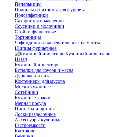
Пепельницы
Подносы и витрины для фуршета
Подсалфетники
Сахарницы и масленки
Соусники и молочники
Стойки фуршетные
Тортовницы
Чафиндиши и нагревательные элементы
Щипцы фуршетные
Кухонный инвентарь
Назад
Кухонный инвентарь
Бутылки для соусов и масла
Дуршлаги и сита
Контейнеры для мусора
Миски кухонные
Сотейники
Кухонные ложки
Мерная посуда
Пинцеты и щипцы
Доски разделочные
Аксессуары кухонные
Гастроемкости
Кастрюли
Венчики