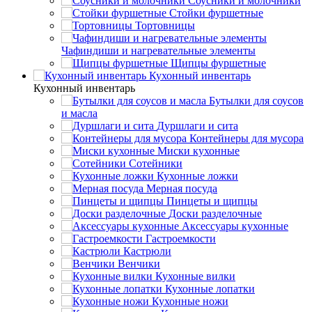
Соусники и молочники
Стойки фуршетные
Тортовницы
Чафиндиши и нагревательные элементы
Щипцы фуршетные
Кухонный инвентарь
Кухонный инвентарь
Бутылки для соусов
и масла
Дуршлаги и сита
Контейнеры для мусора
Миски кухонные
Сотейники
Кухонные ложки
Мерная посуда
Пинцеты и щипцы
Доски разделочные
Аксессуары кухонные
Гастроемкости
Кастрюли
Венчики
Кухонные вилки
Кухонные лопатки
Кухонные ножи