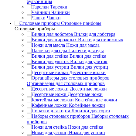
бульонницы
Тарелки
Чайники
Чашки
Cтоловые приборы
Cтоловые приборы
Вилки для лобстера
Вилки для пирожных
Ножи для масла
Палочки для еды
Вилки для стейка
Вилки для улиток
Вилки для устриц
Десертные вилки
Органайзеры для столовых приборов
Десертные ложки
Десертные ножи
Коктейльные ложки
Кофейные ложки
Лопатки для торта
Наборы столовых
приборов
Ножи для стейка
Ножи для устриц