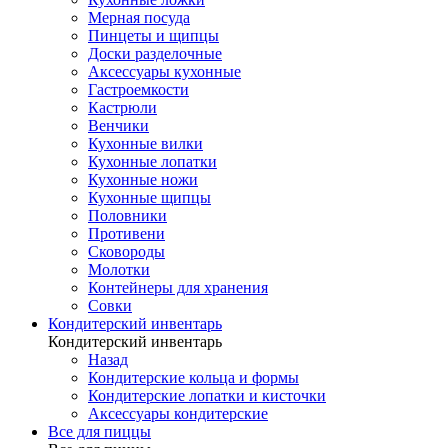
Мерная посуда
Пинцеты и щипцы
Доски разделочные
Аксессуары кухонные
Гастроемкости
Кастрюли
Венчики
Кухонные вилки
Кухонные лопатки
Кухонные ножи
Кухонные щипцы
Половники
Противени
Сковороды
Молотки
Контейнеры для хранения
Совки
Кондитерский инвентарь
Кондитерский инвентарь
Назад
Кондитерские кольца и формы
Кондитерские лопатки и кисточки
Аксессуары кондитерские
Все для пиццы