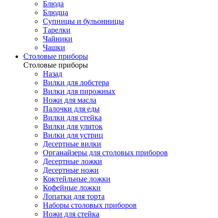
Блюда
Блюдца
Супницы и бульонницы
Тарелки
Чайники
Чашки
Cтоловые приборы
Cтоловые приборы
Назад
Вилки для лобстера
Вилки для пирожных
Ножи для масла
Палочки для еды
Вилки для стейка
Вилки для улиток
Вилки для устриц
Десертные вилки
Органайзеры для столовых приборов
Десертные ложки
Десертные ножи
Коктейльные ложки
Кофейные ложки
Лопатки для торта
Наборы столовых приборов
Ножи для стейка