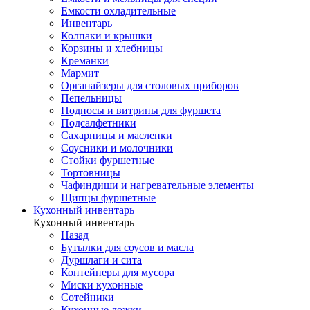
Емкости охладительные
Инвентарь
Колпаки и крышки
Корзины и хлебницы
Креманки
Мармит
Органайзеры для столовых приборов
Пепельницы
Подносы и витрины для фуршета
Подсалфетники
Сахарницы и масленки
Соусники и молочники
Стойки фуршетные
Тортовницы
Чафиндиши и нагревательные элементы
Щипцы фуршетные
Кухонный инвентарь
Кухонный инвентарь
Назад
Бутылки для соусов и масла
Дуршлаги и сита
Контейнеры для мусора
Миски кухонные
Сотейники
Кухонные ложки