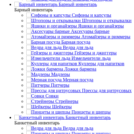
Барный инвентарь
Барный инвентарь
Сифоны и капсулы
Штопоры и открывалки
Ящики и органайзеры
Аксесуары барные
Атомайзеры и риммеры
Барная посуда
Ведра для льда
Гейзеры и джиггеры
Измельчители льда
Куллеры для напитков
Ложки бармена
Мадлеры
Мерная посуда
Питчеры
Прессы для цитрусовых
Совки
Стрейнеры
Шейкеры
Пинцеты и щипцы
Банкетный инвентарь
Банкетный инвентарь
Ведра для льда
Пинцеты и щипцы