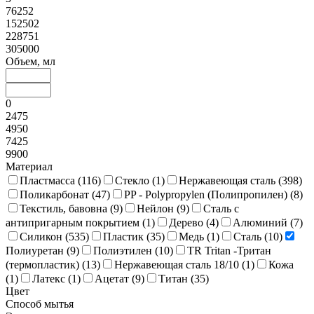
76252
152502
228751
305000
Объем, мл
0
2475
4950
7425
9900
Материал
Пластмасса (
116
)
Стекло (
1
)
Нержавеющая сталь (
398
)
Поликарбонат (
47
)
PP - Polypropylen (Полипропилен) (
8
)
Текстиль, бавовна (
9
)
Нейлон (
9
)
Сталь с
антипригарным покрытием (
1
)
Дерево (
4
)
Алюминий (
7
)
Силикон (
535
)
Пластик (
35
)
Медь (
1
)
Сталь (
10
)
Полиуретан (
9
)
Полиэтилен (
10
)
TR Tritan -Тритан
(термопластик) (
13
)
Нержавеющая сталь 18/10 (
1
)
Кожа
(
1
)
Латекс (
1
)
Ацетат (
9
)
Титан (
35
)
Цвет
Способ мытья