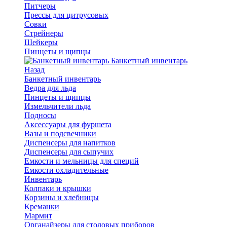
Питчеры
Прессы для цитрусовых
Совки
Стрейнеры
Шейкеры
Пинцеты и щипцы
Банкетный инвентарь
Назад
Банкетный инвентарь
Ведра для льда
Пинцеты и щипцы
Измельчители льда
Подносы
Аксессуары для фуршета
Вазы и подсвечники
Диспенсеры для напитков
Диспенсеры для сыпучих
Емкости и мельницы для специй
Емкости охладительные
Инвентарь
Колпаки и крышки
Корзины и хлебницы
Креманки
Мармит
Органайзеры для столовых приборов