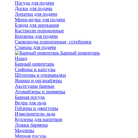
Посуда для подачи
Доски для подачи
Лопатки для подачи
Мини-ведра для подачи
Блюда для запекания
Кастрюли порционные
Корзины для подачи
Сковороды порционные, сотейники
Сланцы для подачи
Барный инвентарь
Назад
Барный инвентарь
Сифоны и капсулы
Штопоры и открывалки
Ящики и органайзеры
Аксесуары барные
Атомайзеры и риммеры
Барная посуда
Ведра для льда
Гейзеры и джиггеры
Измельчители льда
Куллеры для напитков
Ложки бармена
Мадлеры
Мерная посуда