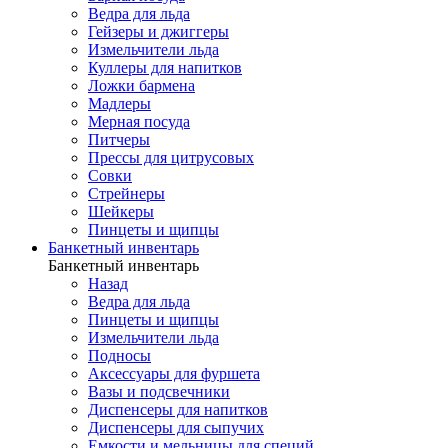
Ведра для льда
Гейзеры и джиггеры
Измельчители льда
Куллеры для напитков
Ложки бармена
Мадлеры
Мерная посуда
Питчеры
Прессы для цитрусовых
Совки
Стрейнеры
Шейкеры
Пинцеты и щипцы
Банкетный инвентарь
Банкетный инвентарь
Назад
Ведра для льда
Пинцеты и щипцы
Измельчители льда
Подносы
Аксессуары для фуршета
Вазы и подсвечники
Диспенсеры для напитков
Диспенсеры для сыпучих
Емкости и мельницы для специй