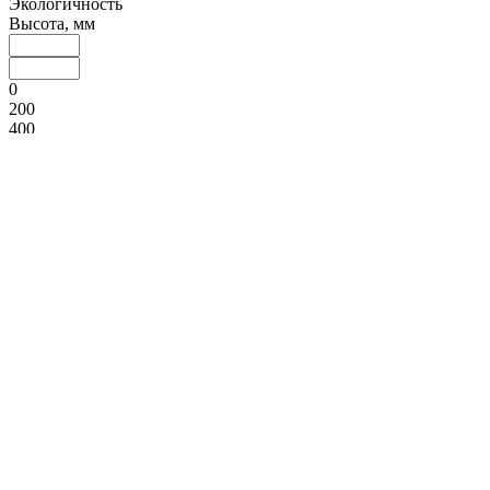
Экологичность
Высота, мм
0
200
400
600
800
Диаметр, мм
0
100
200
300
400
Ширина, мм
2
190
379
567