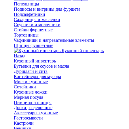
Пепельницы
Подносы и витрины для фуршета
Подсалфетники
Сахарницы и масленки
Соусники и молочники
Стойки фуршетные
Тортовницы
Чафиндиши и нагревательные элементы
Щипцы фуршетные
Кухонный инвентарь
Назад
Кухонный инвентарь
Бутылки для соусов и масла
Дуршлаги и сита
Контейнеры для мусора
Миски кухонные
Сотейники
Кухонные ложки
Мерная посуда
Пинцеты и щипцы
Доски разделочные
Аксессуары кухонные
Гастроемкости
Кастрюли
Венчики