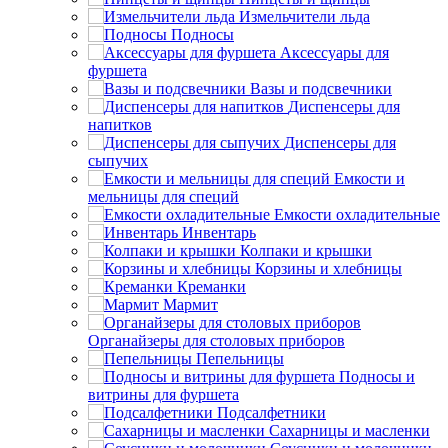
Измельчители льда
Подносы
Аксессуары для
фуршета
Вазы и подсвечники
Диспенсеры для
напитков
Диспенсеры для
сыпучих
Емкости и
мельницы для специй
Емкости охладительные
Инвентарь
Колпаки и крышки
Корзины и хлебницы
Креманки
Мармит
Органайзеры для столовых приборов
Пепельницы
Подносы и
витрины для фуршета
Подсалфетники
Сахарницы и масленки