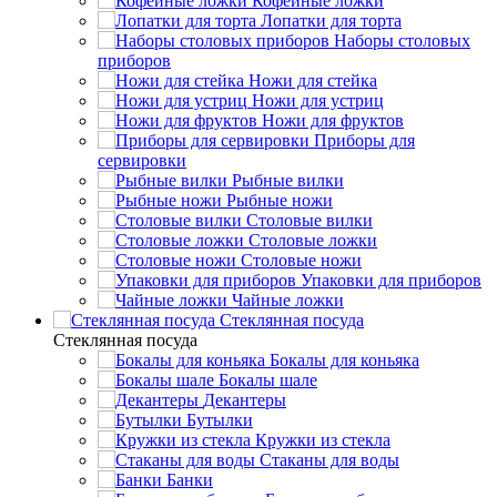
Кофейные ложки
Лопатки для торта
Наборы столовых
приборов
Ножи для стейка
Ножи для устриц
Ножи для фруктов
Приборы для
сервировки
Рыбные вилки
Рыбные ножи
Столовые вилки
Столовые ложки
Столовые ножи
Упаковки для приборов
Чайные ложки
Стеклянная посуда
Стеклянная посуда
Бокалы для коньяка
Бокалы шале
Декантеры
Бутылки
Кружки из стекла
Стаканы для воды
Банки