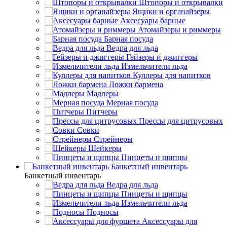
Штопоры и открывалки
Ящики и органайзеры
Аксесуары барные
Атомайзеры и риммеры
Барная посуда
Ведра для льда
Гейзеры и джиггеры
Измельчители льда
Куллеры для напитков
Ложки бармена
Мадлеры
Мерная посуда
Питчеры
Прессы для цитрусовых
Совки
Стрейнеры
Шейкеры
Пинцеты и щипцы
Банкетный инвентарь
Банкетный инвентарь
Ведра для льда
Пинцеты и щипцы
Измельчители льда
Подносы
Аксессуары для