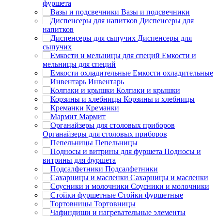
фуршета
Вазы и подсвечники
Диспенсеры для
напитков
Диспенсеры для
сыпучих
Емкости и
мельницы для специй
Емкости охладительные
Инвентарь
Колпаки и крышки
Корзины и хлебницы
Креманки
Мармит
Органайзеры для столовых приборов
Пепельницы
Подносы и
витрины для фуршета
Подсалфетники
Сахарницы и масленки
Соусники и молочники
Стойки фуршетные
Тортовницы