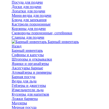
Посуда для подачи
Доски для подачи
Лопатки для подачи
Мини-ведра для подачи
Блюда для запекания
Кастрюли порционные
Корзины для подачи
Сковороды порционные, сотейники
Сланцы для подачи
Барный инвентарь
Назад
Барный инвентарь
Сифоны и капсулы
Штопоры и открывалки
Ящики и органайзеры
Аксесуары барные
Атомайзеры и риммеры
Барная посуда
Ведра для льда
Гейзеры и джиггеры
Измельчители льда
Куллеры для напитков
Ложки бармена
Мадлеры
Мерная посуда