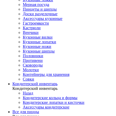
Мерная посуда
Пинцеты и щипцы
Доски разделочные
Аксессуары кухонные
Гастроемкости
Кастрюли
Венчики
Кухонные вилки
Кухонные лопатки
Кухонные ножи
Кухонные щипцы
Половники
Противени
Сковороды
Молотки
Контейнеры для хранения
Совки
Кондитерский инвентарь
Кондитерский инвентарь
Назад
Кондитерские кольца и формы
Кондитерские лопатки и кисточки
Аксессуары кондитерские
Все для пиццы