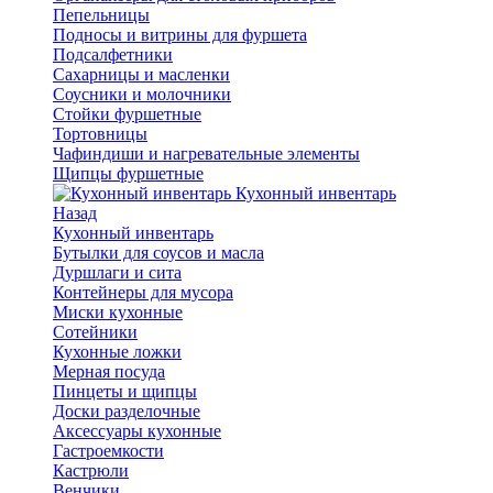
Пепельницы
Подносы и витрины для фуршета
Подсалфетники
Сахарницы и масленки
Соусники и молочники
Стойки фуршетные
Тортовницы
Чафиндиши и нагревательные элементы
Щипцы фуршетные
Кухонный инвентарь
Назад
Кухонный инвентарь
Бутылки для соусов и масла
Дуршлаги и сита
Контейнеры для мусора
Миски кухонные
Сотейники
Кухонные ложки
Мерная посуда
Пинцеты и щипцы
Доски разделочные
Аксессуары кухонные
Гастроемкости
Кастрюли
Венчики