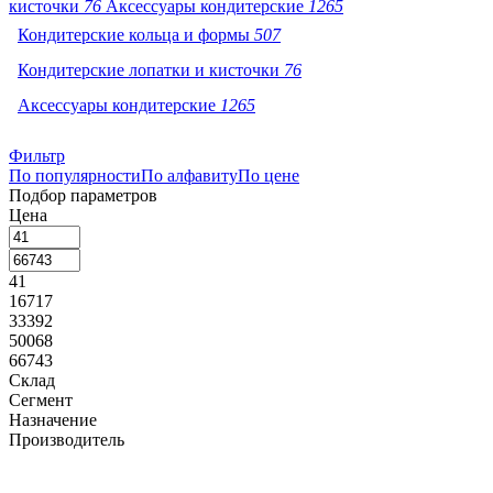
кисточки
76
Аксессуары кондитерские
1265
Кондитерские кольца и формы
507
Кондитерские лопатки и кисточки
76
Аксессуары кондитерские
1265
Фильтр
По популярности
По алфавиту
По цене
Подбор параметров
Цена
41
16717
33392
50068
66743
Склад
Сегмент
Назначение
Производитель
AMT (
1
)
APS (
1
)
Arcos (
14
)
Bisetti (
1
)
Eternum (
1
)
FoREST (
5
)
Gi.Metal (
1
)
Lacor (
174
)
Martellato (
480
)