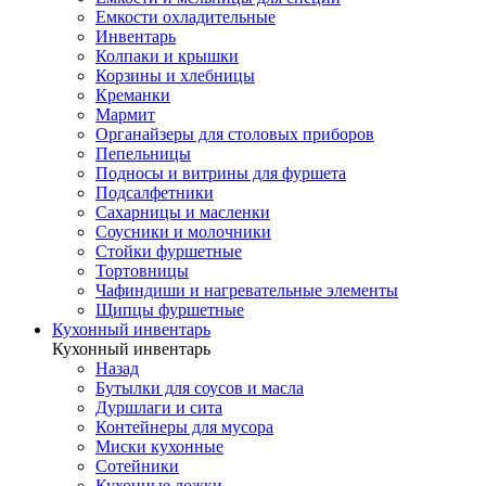
Емкости охладительные
Инвентарь
Колпаки и крышки
Корзины и хлебницы
Креманки
Мармит
Органайзеры для столовых приборов
Пепельницы
Подносы и витрины для фуршета
Подсалфетники
Сахарницы и масленки
Соусники и молочники
Стойки фуршетные
Тортовницы
Чафиндиши и нагревательные элементы
Щипцы фуршетные
Кухонный инвентарь
Кухонный инвентарь
Назад
Бутылки для соусов и масла
Дуршлаги и сита
Контейнеры для мусора
Миски кухонные
Сотейники
Кухонные ложки