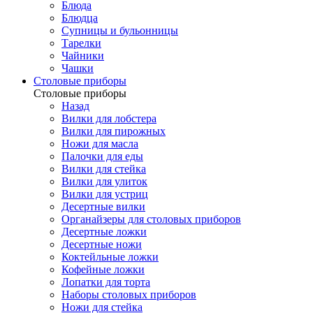
Блюда
Блюдца
Супницы и бульонницы
Тарелки
Чайники
Чашки
Cтоловые приборы
Cтоловые приборы
Назад
Вилки для лобстера
Вилки для пирожных
Ножи для масла
Палочки для еды
Вилки для стейка
Вилки для улиток
Вилки для устриц
Десертные вилки
Органайзеры для столовых приборов
Десертные ложки
Десертные ножи
Коктейльные ложки
Кофейные ложки
Лопатки для торта
Наборы столовых приборов
Ножи для стейка