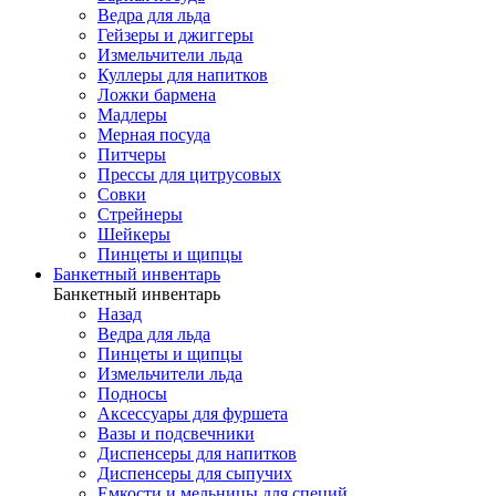
Ведра для льда
Гейзеры и джиггеры
Измельчители льда
Куллеры для напитков
Ложки бармена
Мадлеры
Мерная посуда
Питчеры
Прессы для цитрусовых
Совки
Стрейнеры
Шейкеры
Пинцеты и щипцы
Банкетный инвентарь
Банкетный инвентарь
Назад
Ведра для льда
Пинцеты и щипцы
Измельчители льда
Подносы
Аксессуары для фуршета
Вазы и подсвечники
Диспенсеры для напитков
Диспенсеры для сыпучих
Емкости и мельницы для специй