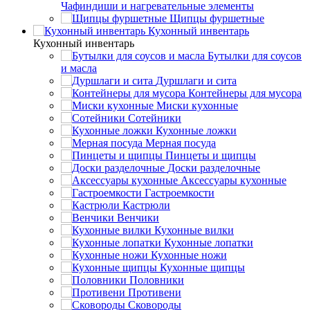
Чафиндиши и нагревательные элементы
Щипцы фуршетные
Кухонный инвентарь
Кухонный инвентарь
Бутылки для соусов
и масла
Дуршлаги и сита
Контейнеры для мусора
Миски кухонные
Сотейники
Кухонные ложки
Мерная посуда
Пинцеты и щипцы
Доски разделочные
Аксессуары кухонные
Гастроемкости
Кастрюли
Венчики
Кухонные вилки
Кухонные лопатки
Кухонные ножи
Кухонные щипцы
Половники
Противени
Сковороды