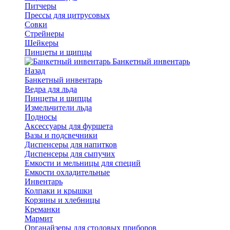
Питчеры
Прессы для цитрусовых
Совки
Стрейнеры
Шейкеры
Пинцеты и щипцы
Банкетный инвентарь
Назад
Банкетный инвентарь
Ведра для льда
Пинцеты и щипцы
Измельчители льда
Подносы
Аксессуары для фуршета
Вазы и подсвечники
Диспенсеры для напитков
Диспенсеры для сыпучих
Емкости и мельницы для специй
Емкости охладительные
Инвентарь
Колпаки и крышки
Корзины и хлебницы
Креманки
Мармит
Органайзеры для столовых приборов