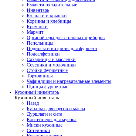
Емкости охладительные
Инвентарь
Колпаки и крышки
Корзины и хлебницы
Креманки
Мармит
Органайзеры для столовых приборов
Пепельницы
Подносы и витрины для фуршета
Подсалфетники
Сахарницы и масленки
Соусники и молочники
Стойки фуршетные
Тортовницы
Чафиндиши и нагревательные элементы
Щипцы фуршетные
Кухонный инвентарь
Кухонный инвентарь
Назад
Бутылки для соусов и масла
Дуршлаги и сита
Контейнеры для мусора
Миски кухонные
Сотейники
Кухонные ложки