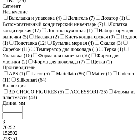
В-1 (
29
)
Сегмент
Назначение
Выкладка и упаковка (
4
)
Делитель (
7
)
Дозатор (
1
)
Вспомогательный кондитерский инвентарь (
7
)
Лопатка
кондитерская (
17
)
Лопатка кухонная (
1
)
Набор форм для
выпечки (
5
)
Насадка (
2
)
Кисть кондитерская (
9
)
Поднос
(
1
)
Подставка (
12
)
Бутылка мерная (
4
)
Скалка (
3
)
Скребок (
11
)
Температор для шоколада (
1
)
Терка (
1
)
Упаковка (
16
)
Форма для выпечки (
56
)
Форма для
мастики (
2
)
Форма для шоколада (
7
)
Щетка (
1
)
Производитель
APS (
1
)
Lacor (
5
)
Martellato (
86
)
Matfer (
1
)
Paderno
(
11
)
Silikomart (
64
)
Коллекция
3D CHOCO FIGURES (
5
)
ACCESSORI (
25
)
Формы из
пластмассы (
43
)
Длина, мм
3
76252
152502
228751