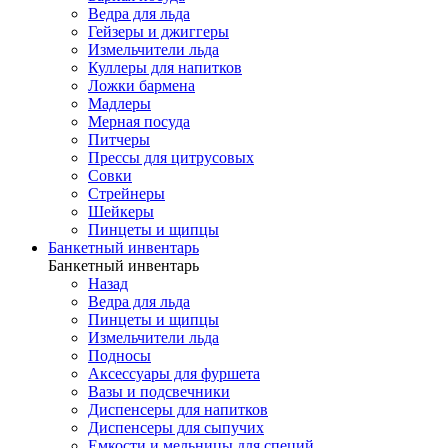
Ведра для льда
Гейзеры и джиггеры
Измельчители льда
Куллеры для напитков
Ложки бармена
Мадлеры
Мерная посуда
Питчеры
Прессы для цитрусовых
Совки
Стрейнеры
Шейкеры
Пинцеты и щипцы
Банкетный инвентарь
Банкетный инвентарь
Назад
Ведра для льда
Пинцеты и щипцы
Измельчители льда
Подносы
Аксессуары для фуршета
Вазы и подсвечники
Диспенсеры для напитков
Диспенсеры для сыпучих
Емкости и мельницы для специй