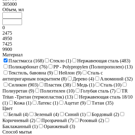
305000
Объем, мл
0
2475
4950
7425
9900
Материал
Пластмасса (
168
)
Стекло (
1
)
Нержавеющая сталь (
483
)
Поликарбонат (
76
)
PP - Polypropylen (Полипропилен) (
13
)
Текстиль, бавовна (
9
)
Нейлон (
9
)
Сталь с
антипригарным покрытием (
8
)
Дерево (
4
)
Алюминий (
32
)
Силикон (
903
)
Пластик (
38
)
Медь (
1
)
Сталь (
10
)
Полиуретан (
9
)
Полиэтилен (
10
)
Голубая сталь (
7
)
TR
Tritan -Тритан (термопластик) (
13
)
Нержавеющая сталь 18/10
(
1
)
Кожа (
1
)
Латекс (
1
)
Ацетат (
9
)
Титан (
35
)
Цвет
Белый (
4
)
Зеленый (
4
)
Синий (
1
)
Бордовый (
2
)
Коричневый (
2
)
Прозрачный (
7
)
Розовый (
2
)
Баклажанный (
1
)
Оранжевый (
3
)
Способ мытья