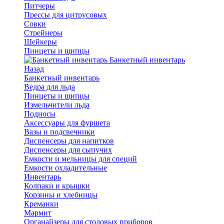
Питчеры
Прессы для цитрусовых
Совки
Стрейнеры
Шейкеры
Пинцеты и щипцы
Банкетный инвентарь
Назад
Банкетный инвентарь
Ведра для льда
Пинцеты и щипцы
Измельчители льда
Подносы
Аксессуары для фуршета
Вазы и подсвечники
Диспенсеры для напитков
Диспенсеры для сыпучих
Емкости и мельницы для специй
Емкости охладительные
Инвентарь
Колпаки и крышки
Корзины и хлебницы
Креманки
Мармит
Органайзеры для столовых приборов