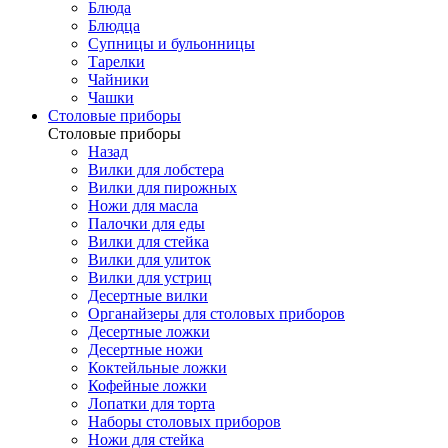
Блюда
Блюдца
Супницы и бульонницы
Тарелки
Чайники
Чашки
Cтоловые приборы
Cтоловые приборы
Назад
Вилки для лобстера
Вилки для пирожных
Ножи для масла
Палочки для еды
Вилки для стейка
Вилки для улиток
Вилки для устриц
Десертные вилки
Органайзеры для столовых приборов
Десертные ложки
Десертные ножи
Коктейльные ложки
Кофейные ложки
Лопатки для торта
Наборы столовых приборов
Ножи для стейка