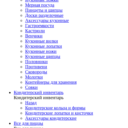
Мерная посуда
Пинцеты и щипцы
Доски разделочные
Аксессуары кухонные
Гастроемкости
Кастрюли
Венчики
Кухонные вилки
Кухонные лопатки
Кухонные ножи
Кухонные щипцы
Половники
Противени
Сковороды
Молотки
Контейнеры для хранения
Совки
Кондитерский инвентарь
Кондитерский инвентарь
Назад
Кондитерские кольца и формы
Кондитерские лопатки и кисточки
Аксессуары кондитерские
Все для пиццы