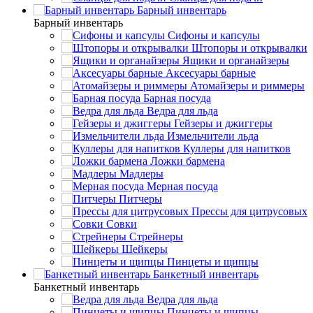
Барный инвентарь
Барный инвентарь
Сифоны и капсулы
Штопоры и открывалки
Ящики и органайзеры
Аксесуары барные
Атомайзеры и риммеры
Барная посуда
Ведра для льда
Гейзеры и джиггеры
Измельчители льда
Куллеры для напитков
Ложки бармена
Мадлеры
Мерная посуда
Питчеры
Прессы для цитрусовых
Совки
Стрейнеры
Шейкеры
Пинцеты и щипцы
Банкетный инвентарь
Банкетный инвентарь
Ведра для льда
Пинцеты и щипцы