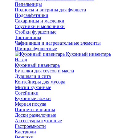
Пепельницы
Подносы и витрины для фуршета
Подсалфетники
Сахарницы и масленки
Соусники и молочники
Стойки фуршетные
Тортовницы
Чафиндиши и нагревательные элементы
Щипцы фуршетные
Кухонный инвентарь
Назад
Кухонный инвентарь
Бутылки для соусов и масла
Дуршлаги и сита
Контейнеры для мусора
Миски кухонные
Сотейники
Кухонные ложки
Мерная посуда
Пинцеты и щипцы
Доски разделочные
Аксессуары кухонные
Гастроемкости
Кастрюли
Венчики