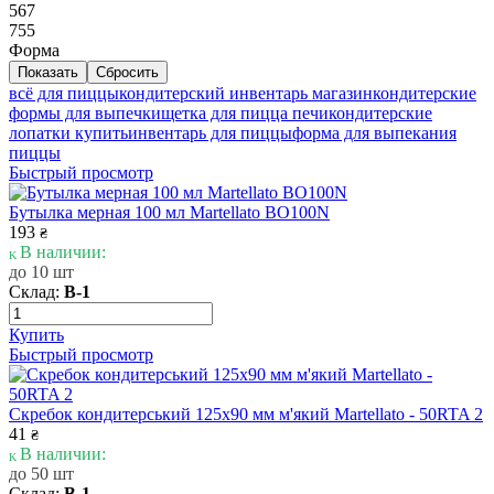
567
755
Форма
всё для пиццы
кондитерский инвентарь магазин
кондитерские
формы для выпечки
щетка для пицца печи
кондитерские
лопатки купить
инвентарь для пиццы
форма для выпекания
пиццы
Быстрый просмотр
Бутылка мерная 100 мл Martellato BO100N
193
₴
В наличии:
до 10 шт
Склад:
В-1
Купить
Быстрый просмотр
Скребок кондитерський 125x90 мм м'який Martellato - 50RTA 2
41
₴
В наличии:
до 50 шт
Склад:
В-1