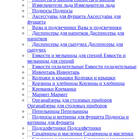
Измельчители льда
Подносы
Аксессуары для
фуршета
Вазы и подсвечники
Диспенсеры для
напитков
Диспенсеры для
сыпучих
Емкости и
мельницы для специй
Емкости охладительные
Инвентарь
Колпаки и крышки
Корзины и хлебницы
Креманки
Мармит
Органайзеры для столовых приборов
Пепельницы
Подносы и
витрины для фуршета
Подсалфетники
Сахарницы и масленки