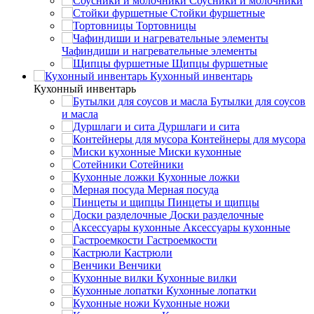
Соусники и молочники
Стойки фуршетные
Тортовницы
Чафиндиши и нагревательные элементы
Щипцы фуршетные
Кухонный инвентарь
Кухонный инвентарь
Бутылки для соусов
и масла
Дуршлаги и сита
Контейнеры для мусора
Миски кухонные
Сотейники
Кухонные ложки
Мерная посуда
Пинцеты и щипцы
Доски разделочные
Аксессуары кухонные
Гастроемкости
Кастрюли
Венчики
Кухонные вилки
Кухонные лопатки
Кухонные ножи