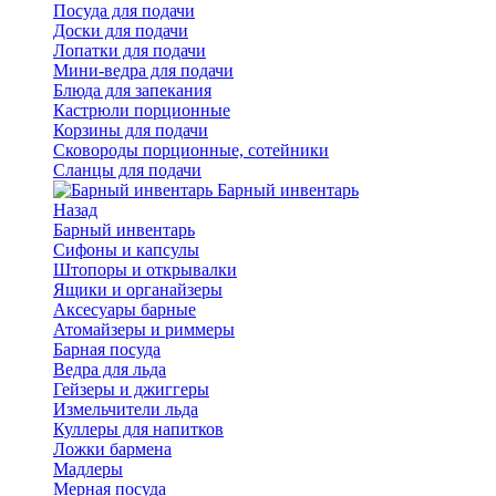
Посуда для подачи
Доски для подачи
Лопатки для подачи
Мини-ведра для подачи
Блюда для запекания
Кастрюли порционные
Корзины для подачи
Сковороды порционные, сотейники
Сланцы для подачи
Барный инвентарь
Назад
Барный инвентарь
Сифоны и капсулы
Штопоры и открывалки
Ящики и органайзеры
Аксесуары барные
Атомайзеры и риммеры
Барная посуда
Ведра для льда
Гейзеры и джиггеры
Измельчители льда
Куллеры для напитков
Ложки бармена
Мадлеры
Мерная посуда