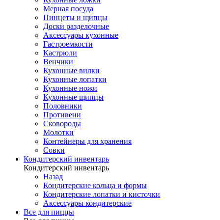
Мерная посуда
Пинцеты и щипцы
Доски разделочные
Аксессуары кухонные
Гастроемкости
Кастрюли
Венчики
Кухонные вилки
Кухонные лопатки
Кухонные ножи
Кухонные щипцы
Половники
Противени
Сковороды
Молотки
Контейнеры для хранения
Совки
Кондитерский инвентарь
Кондитерский инвентарь
Назад
Кондитерские кольца и формы
Кондитерские лопатки и кисточки
Аксессуары кондитерские
Все для пиццы