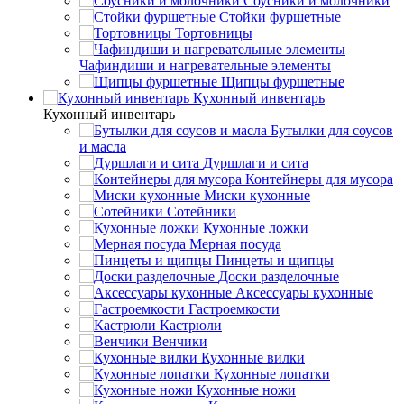
Соусники и молочники
Стойки фуршетные
Тортовницы
Чафиндиши и нагревательные элементы
Щипцы фуршетные
Кухонный инвентарь
Кухонный инвентарь
Бутылки для соусов
и масла
Дуршлаги и сита
Контейнеры для мусора
Миски кухонные
Сотейники
Кухонные ложки
Мерная посуда
Пинцеты и щипцы
Доски разделочные
Аксессуары кухонные
Гастроемкости
Кастрюли
Венчики
Кухонные вилки
Кухонные лопатки
Кухонные ножи