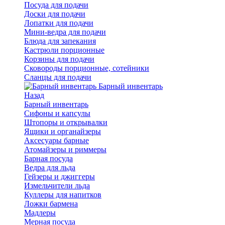
Посуда для подачи
Доски для подачи
Лопатки для подачи
Мини-ведра для подачи
Блюда для запекания
Кастрюли порционные
Корзины для подачи
Сковороды порционные, сотейники
Сланцы для подачи
Барный инвентарь
Назад
Барный инвентарь
Сифоны и капсулы
Штопоры и открывалки
Ящики и органайзеры
Аксесуары барные
Атомайзеры и риммеры
Барная посуда
Ведра для льда
Гейзеры и джиггеры
Измельчители льда
Куллеры для напитков
Ложки бармена
Мадлеры
Мерная посуда