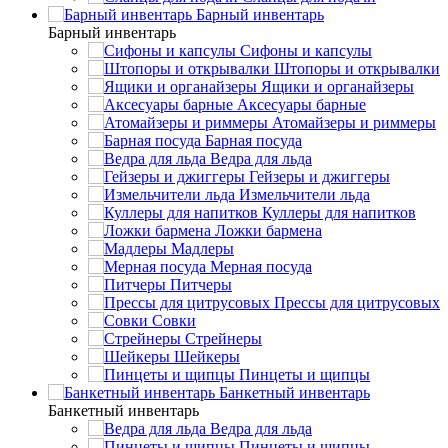
Барный инвентарь
Барный инвентарь
Сифоны и капсулы
Штопоры и открывалки
Ящики и органайзеры
Аксесуары барные
Атомайзеры и риммеры
Барная посуда
Ведра для льда
Гейзеры и джиггеры
Измельчители льда
Куллеры для напитков
Ложки бармена
Мадлеры
Мерная посуда
Питчеры
Прессы для цитрусовых
Совки
Стрейнеры
Шейкеры
Пинцеты и щипцы
Банкетный инвентарь
Банкетный инвентарь
Ведра для льда
Пинцеты и щипцы