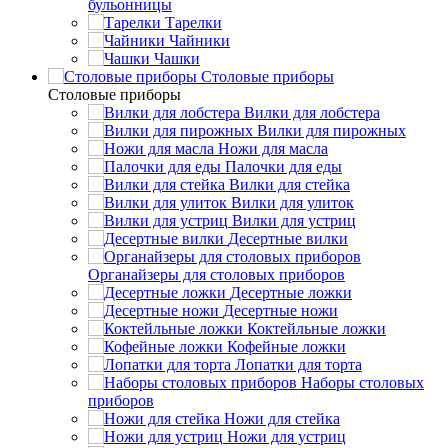
бульонницы
Тарелки
Чайники
Чашки
Cтоловые приборы
Cтоловые приборы
Вилки для лобстера
Вилки для пирожных
Ножи для масла
Палочки для еды
Вилки для стейка
Вилки для улиток
Вилки для устриц
Десертные вилки
Органайзеры для столовых приборов
Десертные ложки
Десертные ножи
Коктейльные ложки
Кофейные ложки
Лопатки для торта
Наборы столовых
приборов
Ножи для стейка
Ножи для устриц