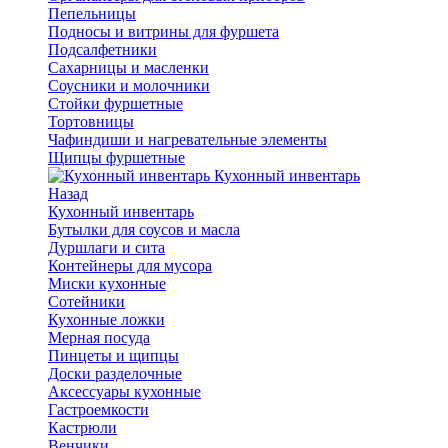
Пепельницы
Подносы и витрины для фуршета
Подсалфетники
Сахарницы и масленки
Соусники и молочники
Стойки фуршетные
Тортовницы
Чафиндиши и нагревательные элементы
Щипцы фуршетные
Кухонный инвентарь
Назад
Кухонный инвентарь
Бутылки для соусов и масла
Дуршлаги и сита
Контейнеры для мусора
Миски кухонные
Сотейники
Кухонные ложки
Мерная посуда
Пинцеты и щипцы
Доски разделочные
Аксессуары кухонные
Гастроемкости
Кастрюли
Венчики