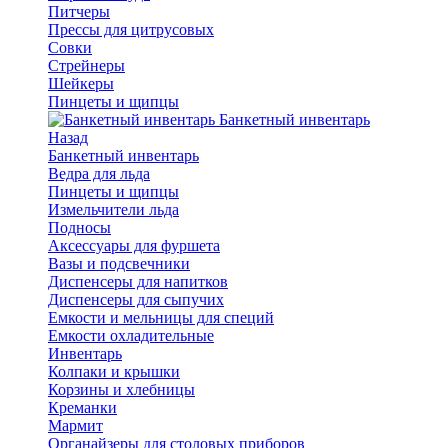
Питчеры
Прессы для цитрусовых
Совки
Стрейнеры
Шейкеры
Пинцеты и щипцы
Банкетный инвентарь
Назад
Банкетный инвентарь
Ведра для льда
Пинцеты и щипцы
Измельчители льда
Подносы
Аксессуары для фуршета
Вазы и подсвечники
Диспенсеры для напитков
Диспенсеры для сыпучих
Емкости и мельницы для специй
Емкости охладительные
Инвентарь
Колпаки и крышки
Корзины и хлебницы
Креманки
Мармит
Органайзеры для столовых приборов