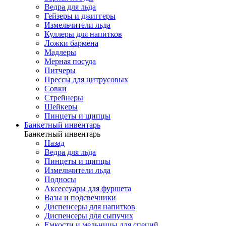
Ведра для льда
Гейзеры и джиггеры
Измельчители льда
Куллеры для напитков
Ложки бармена
Мадлеры
Мерная посуда
Питчеры
Прессы для цитрусовых
Совки
Стрейнеры
Шейкеры
Пинцеты и щипцы
Банкетный инвентарь
Банкетный инвентарь
Назад
Ведра для льда
Пинцеты и щипцы
Измельчители льда
Подносы
Аксессуары для фуршета
Вазы и подсвечники
Диспенсеры для напитков
Диспенсеры для сыпучих
Емкости и мельницы для специй