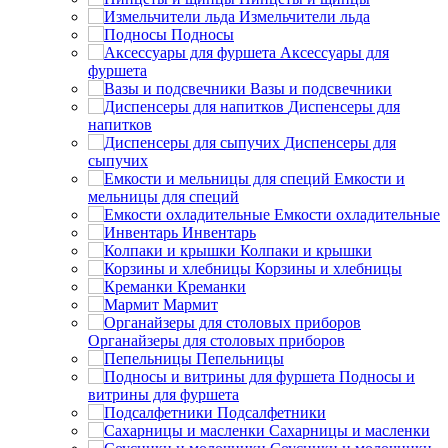
Измельчители льда
Подносы
Аксессуары для
фуршета
Вазы и подсвечники
Диспенсеры для
напитков
Диспенсеры для
сыпучих
Емкости и
мельницы для специй
Емкости охладительные
Инвентарь
Колпаки и крышки
Корзины и хлебницы
Креманки
Мармит
Органайзеры для столовых приборов
Пепельницы
Подносы и
витрины для фуршета
Подсалфетники
Сахарницы и масленки