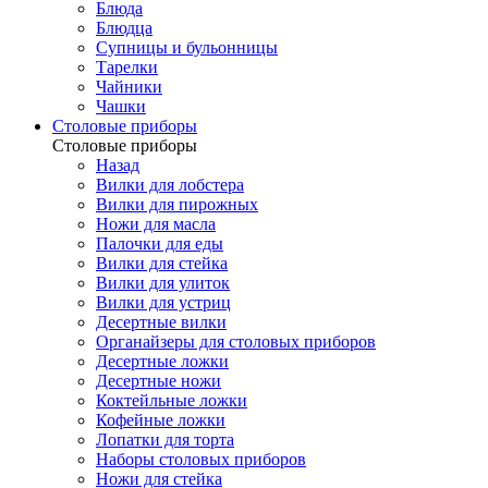
Блюда
Блюдца
Супницы и бульонницы
Тарелки
Чайники
Чашки
Cтоловые приборы
Cтоловые приборы
Назад
Вилки для лобстера
Вилки для пирожных
Ножи для масла
Палочки для еды
Вилки для стейка
Вилки для улиток
Вилки для устриц
Десертные вилки
Органайзеры для столовых приборов
Десертные ложки
Десертные ножи
Коктейльные ложки
Кофейные ложки
Лопатки для торта
Наборы столовых приборов
Ножи для стейка