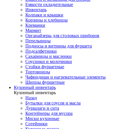
Емкости охладительные
Инвентарь
Колпаки и крышки
Корзины и хлебницы
Креманки
Мармит
Органайзеры для столовых приборов
Пепельницы
Подносы и витрины для фуршета
Подсалфетники
Сахарницы и масленки
Соусники и молочники
Стойки фуршетные
Тортовницы
Чафиндиши и нагревательные элементы
Щипцы фуршетные
Кухонный инвентарь
Кухонный инвентарь
Назад
Бутылки для соусов и масла
Дуршлаги и сита
Контейнеры для мусора
Миски кухонные
Сотейники
Кухонные ложки