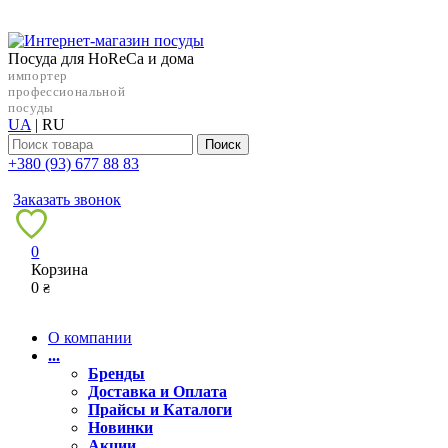
Посуда для HoReCa и дома
импортер
профессиональной
посуды
UA
|
RU
Поиск
+38‎0 (93) 677 88 83
Заказать звонок
0
Корзина
0
₴
О компании
...
Бренды
Доставка и Оплата
Прайсы и Каталоги
Новинки
Акции