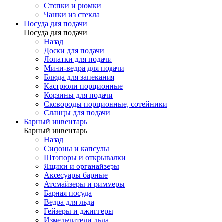
Стопки и рюмки
Чашки из стекла
Посуда для подачи
Посуда для подачи
Назад
Доски для подачи
Лопатки для подачи
Мини-ведра для подачи
Блюда для запекания
Кастрюли порционные
Корзины для подачи
Сковороды порционные, сотейники
Сланцы для подачи
Барный инвентарь
Барный инвентарь
Назад
Сифоны и капсулы
Штопоры и открывалки
Ящики и органайзеры
Аксесуары барные
Атомайзеры и риммеры
Барная посуда
Ведра для льда
Гейзеры и джиггеры
Измельчители льда