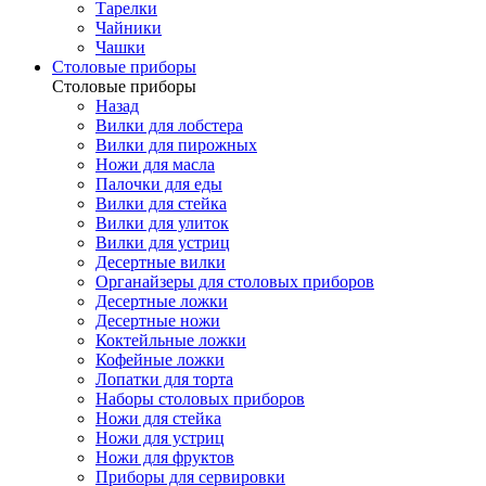
Тарелки
Чайники
Чашки
Cтоловые приборы
Cтоловые приборы
Назад
Вилки для лобстера
Вилки для пирожных
Ножи для масла
Палочки для еды
Вилки для стейка
Вилки для улиток
Вилки для устриц
Десертные вилки
Органайзеры для столовых приборов
Десертные ложки
Десертные ножи
Коктейльные ложки
Кофейные ложки
Лопатки для торта
Наборы столовых приборов
Ножи для стейка
Ножи для устриц
Ножи для фруктов
Приборы для сервировки