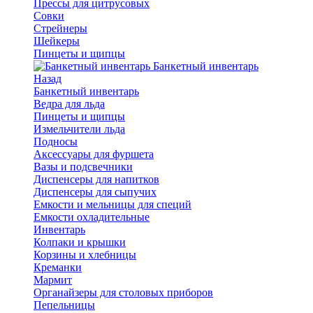
Прессы для цитрусовых
Совки
Стрейнеры
Шейкеры
Пинцеты и щипцы
Банкетный инвентарь
Назад
Банкетный инвентарь
Ведра для льда
Пинцеты и щипцы
Измельчители льда
Подносы
Аксессуары для фуршета
Вазы и подсвечники
Диспенсеры для напитков
Диспенсеры для сыпучих
Емкости и мельницы для специй
Емкости охладительные
Инвентарь
Колпаки и крышки
Корзины и хлебницы
Креманки
Мармит
Органайзеры для столовых приборов
Пепельницы