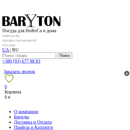
Посуда для HoReCa и дома
импортер
профессиональной
посуды
UA
|
RU
Поиск
+38‎0 (93) 677 88 83
Заказать звонок
0
0
Корзина
0
₴
О компании
Бренды
Доставка и Оплата
Прайсы и Каталоги