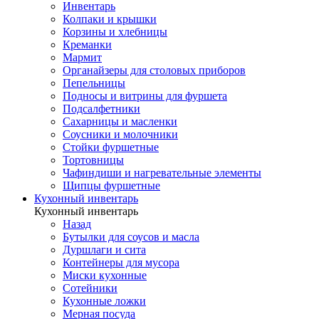
Инвентарь
Колпаки и крышки
Корзины и хлебницы
Креманки
Мармит
Органайзеры для столовых приборов
Пепельницы
Подносы и витрины для фуршета
Подсалфетники
Сахарницы и масленки
Соусники и молочники
Стойки фуршетные
Тортовницы
Чафиндиши и нагревательные элементы
Щипцы фуршетные
Кухонный инвентарь
Кухонный инвентарь
Назад
Бутылки для соусов и масла
Дуршлаги и сита
Контейнеры для мусора
Миски кухонные
Сотейники
Кухонные ложки
Мерная посуда