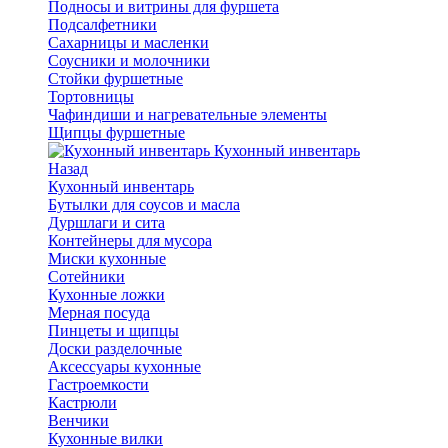
Подносы и витрины для фуршета
Подсалфетники
Сахарницы и масленки
Соусники и молочники
Стойки фуршетные
Тортовницы
Чафиндиши и нагревательные элементы
Щипцы фуршетные
Кухонный инвентарь
Назад
Кухонный инвентарь
Бутылки для соусов и масла
Дуршлаги и сита
Контейнеры для мусора
Миски кухонные
Сотейники
Кухонные ложки
Мерная посуда
Пинцеты и щипцы
Доски разделочные
Аксессуары кухонные
Гастроемкости
Кастрюли
Венчики
Кухонные вилки