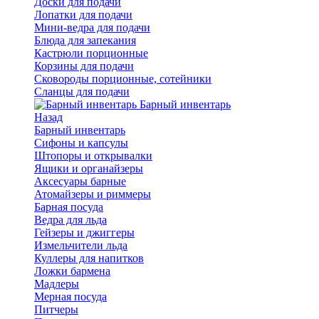
Доски для подачи
Лопатки для подачи
Мини-ведра для подачи
Блюда для запекания
Кастрюли порционные
Корзины для подачи
Сковороды порционные, сотейники
Сланцы для подачи
Барный инвентарь
Назад
Барный инвентарь
Сифоны и капсулы
Штопоры и открывалки
Ящики и органайзеры
Аксесуары барные
Атомайзеры и риммеры
Барная посуда
Ведра для льда
Гейзеры и джиггеры
Измельчители льда
Куллеры для напитков
Ложки бармена
Мадлеры
Мерная посуда
Питчеры