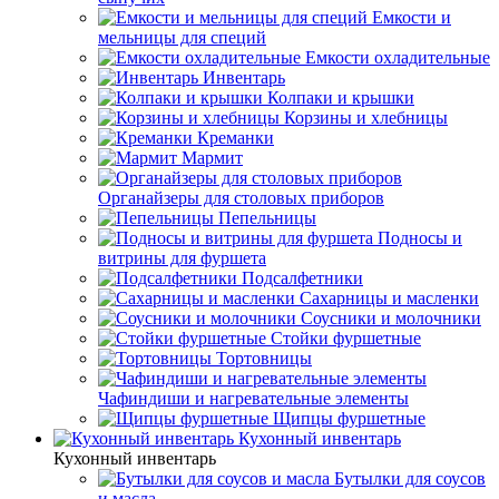
Емкости и
мельницы для специй
Емкости охладительные
Инвентарь
Колпаки и крышки
Корзины и хлебницы
Креманки
Мармит
Органайзеры для столовых приборов
Пепельницы
Подносы и
витрины для фуршета
Подсалфетники
Сахарницы и масленки
Соусники и молочники
Стойки фуршетные
Тортовницы
Чафиндиши и нагревательные элементы
Щипцы фуршетные
Кухонный инвентарь
Кухонный инвентарь
Бутылки для соусов
и масла