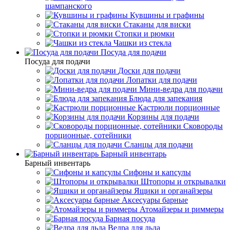
шампанского
Кувшины и графины
Стаканы для виски
Стопки и рюмки
Чашки из стекла
Посуда для подачи
Посуда для подачи
Доски для подачи
Лопатки для подачи
Мини-ведра для подачи
Блюда для запекания
Кастрюли порционные
Корзины для подачи
Сковороды
порционные, сотейники
Сланцы для подачи
Барный инвентарь
Барный инвентарь
Сифоны и капсулы
Штопоры и открывалки
Ящики и органайзеры
Аксесуары барные
Атомайзеры и риммеры
Барная посуда
Ведра для льда