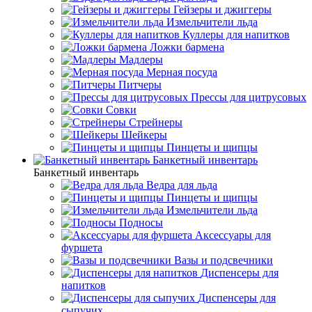
Гейзеры и джиггеры
Измельчители льда
Куллеры для напитков
Ложки бармена
Мадлеры
Мерная посуда
Питчеры
Прессы для цитрусовых
Совки
Стрейнеры
Шейкеры
Пинцеты и щипцы
Банкетный инвентарь
Банкетный инвентарь
Ведра для льда
Пинцеты и щипцы
Измельчители льда
Подносы
Аксессуары для
фуршета
Вазы и подсвечники
Диспенсеры для
напитков
Диспенсеры для
сыпучих