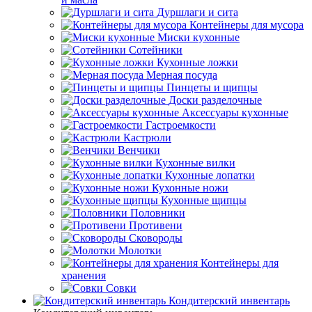
Дуршлаги и сита
Контейнеры для мусора
Миски кухонные
Сотейники
Кухонные ложки
Мерная посуда
Пинцеты и щипцы
Доски разделочные
Аксессуары кухонные
Гастроемкости
Кастрюли
Венчики
Кухонные вилки
Кухонные лопатки
Кухонные ножи
Кухонные щипцы
Половники
Противени
Сковороды
Молотки
Контейнеры для
хранения
Совки
Кондитерский инвентарь