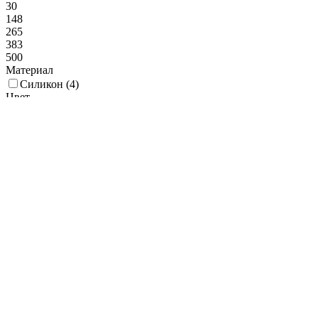
30
148
265
383
500
Материал
Силикон (
4
)
Цвет
Белый (
6
)
Синий (
5
)
Серый (
1
)
Желтый (
4
)
Розовый (
2
)
Баклажанный (
1
)
Оранжевый (
3
)
Способ мытья
Экологичность
Покрытие (Декор)
Ширина, мм
20
33
45
58
70
форма кондитерская
купить кондитерский
инвентарь
инструменты для приготовления