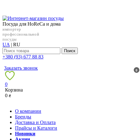
Посуда для HoReCa и дома
импортер
профессиональной
посуды
UA
|
RU
Поиск
+38‎0 (93) 677 88 83
Заказать звонок
0
0
Корзина
0
₴
О компании
Бренды
Доставка и Оплата
Прайсы и Каталоги
Новинки
Акции