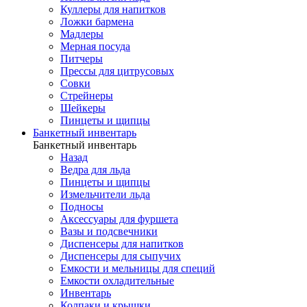
Куллеры для напитков
Ложки бармена
Мадлеры
Мерная посуда
Питчеры
Прессы для цитрусовых
Совки
Стрейнеры
Шейкеры
Пинцеты и щипцы
Банкетный инвентарь
Банкетный инвентарь
Назад
Ведра для льда
Пинцеты и щипцы
Измельчители льда
Подносы
Аксессуары для фуршета
Вазы и подсвечники
Диспенсеры для напитков
Диспенсеры для сыпучих
Емкости и мельницы для специй
Емкости охладительные
Инвентарь
Колпаки и крышки