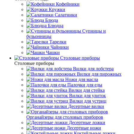
Кофейники
Кружки
Салатники
Блюда
Блюдца
Супницы и
бульонницы
Тарелки
Чайники
Чашки
Cтоловые приборы
Cтоловые приборы
Вилки для лобстера
Вилки для пирожных
Ножи для масла
Палочки для еды
Вилки для стейка
Вилки для улиток
Вилки для устриц
Десертные вилки
Органайзеры для столовых приборов
Десертные ложки
Десертные ножи
Коктейльные ложки