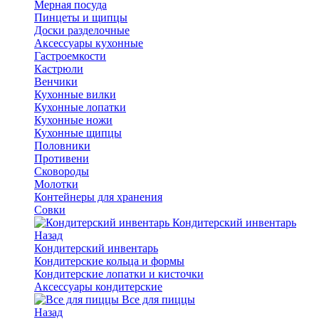
Мерная посуда
Пинцеты и щипцы
Доски разделочные
Аксессуары кухонные
Гастроемкости
Кастрюли
Венчики
Кухонные вилки
Кухонные лопатки
Кухонные ножи
Кухонные щипцы
Половники
Противени
Сковороды
Молотки
Контейнеры для хранения
Совки
Кондитерский инвентарь
Назад
Кондитерский инвентарь
Кондитерские кольца и формы
Кондитерские лопатки и кисточки
Аксессуары кондитерские
Все для пиццы
Назад