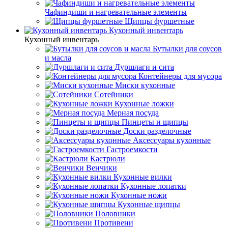
Чафиндиши и нагревательные элементы
Щипцы фуршетные
Кухонный инвентарь
Кухонный инвентарь
Бутылки для соусов
и масла
Дуршлаги и сита
Контейнеры для мусора
Миски кухонные
Сотейники
Кухонные ложки
Мерная посуда
Пинцеты и щипцы
Доски разделочные
Аксессуары кухонные
Гастроемкости
Кастрюли
Венчики
Кухонные вилки
Кухонные лопатки
Кухонные ножи
Кухонные щипцы
Половники
Противени