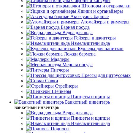
Сифоны и капсулы
Штопоры и открывалки
Ящики и органайзеры
Аксесуары барные
Атомайзеры и риммеры
Барная посуда
Ведра для льда
Гейзеры и джиггеры
Измельчители льда
Куллеры для напитков
Ложки бармена
Мадлеры
Мерная посуда
Питчеры
Прессы для цитрусовых
Совки
Стрейнеры
Шейкеры
Пинцеты и щипцы
Банкетный инвентарь
Банкетный инвентарь
Ведра для льда
Пинцеты и щипцы
Измельчители льда
Подносы