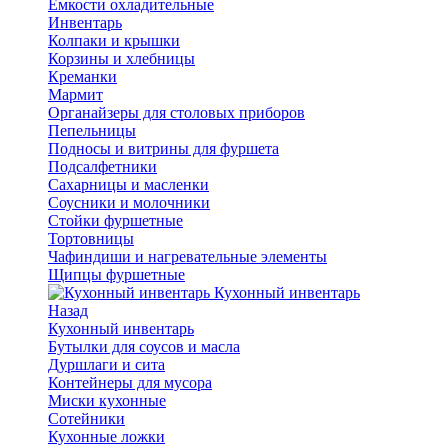
Емкости охладительные
Инвентарь
Колпаки и крышки
Корзины и хлебницы
Креманки
Мармит
Органайзеры для столовых приборов
Пепельницы
Подносы и витрины для фуршета
Подсалфетники
Сахарницы и масленки
Соусники и молочники
Стойки фуршетные
Тортовницы
Чафиндиши и нагревательные элементы
Щипцы фуршетные
Кухонный инвентарь
Назад
Кухонный инвентарь
Бутылки для соусов и масла
Дуршлаги и сита
Контейнеры для мусора
Миски кухонные
Сотейники
Кухонные ложки