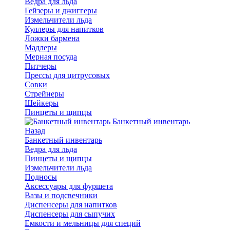
Ведра для льда
Гейзеры и джиггеры
Измельчители льда
Куллеры для напитков
Ложки бармена
Мадлеры
Мерная посуда
Питчеры
Прессы для цитрусовых
Совки
Стрейнеры
Шейкеры
Пинцеты и щипцы
Банкетный инвентарь
Назад
Банкетный инвентарь
Ведра для льда
Пинцеты и щипцы
Измельчители льда
Подносы
Аксессуары для фуршета
Вазы и подсвечники
Диспенсеры для напитков
Диспенсеры для сыпучих
Емкости и мельницы для специй