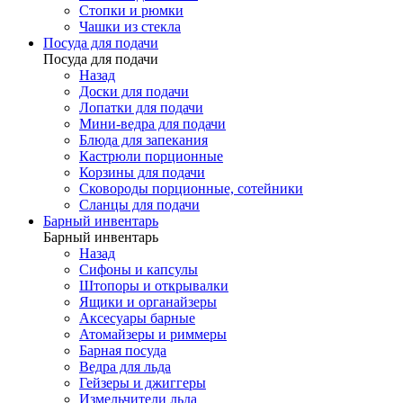
Стопки и рюмки
Чашки из стекла
Посуда для подачи
Посуда для подачи
Назад
Доски для подачи
Лопатки для подачи
Мини-ведра для подачи
Блюда для запекания
Кастрюли порционные
Корзины для подачи
Сковороды порционные, сотейники
Сланцы для подачи
Барный инвентарь
Барный инвентарь
Назад
Сифоны и капсулы
Штопоры и открывалки
Ящики и органайзеры
Аксесуары барные
Атомайзеры и риммеры
Барная посуда
Ведра для льда
Гейзеры и джиггеры
Измельчители льда