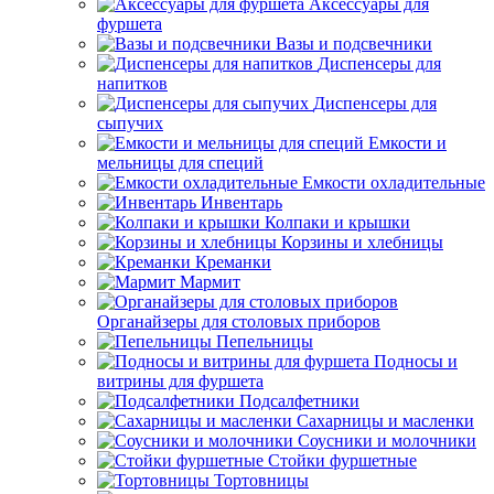
Аксессуары для
фуршета
Вазы и подсвечники
Диспенсеры для
напитков
Диспенсеры для
сыпучих
Емкости и
мельницы для специй
Емкости охладительные
Инвентарь
Колпаки и крышки
Корзины и хлебницы
Креманки
Мармит
Органайзеры для столовых приборов
Пепельницы
Подносы и
витрины для фуршета
Подсалфетники
Сахарницы и масленки
Соусники и молочники
Стойки фуршетные
Тортовницы