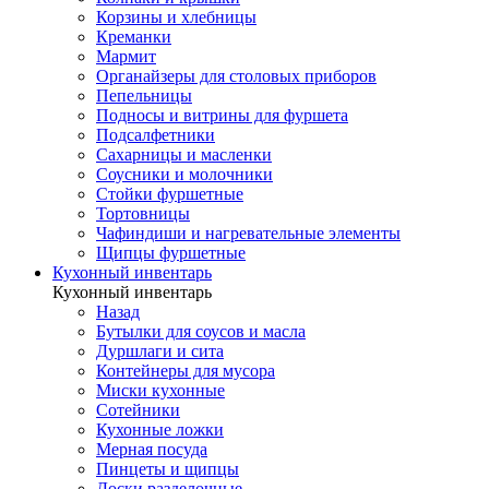
Корзины и хлебницы
Креманки
Мармит
Органайзеры для столовых приборов
Пепельницы
Подносы и витрины для фуршета
Подсалфетники
Сахарницы и масленки
Соусники и молочники
Стойки фуршетные
Тортовницы
Чафиндиши и нагревательные элементы
Щипцы фуршетные
Кухонный инвентарь
Кухонный инвентарь
Назад
Бутылки для соусов и масла
Дуршлаги и сита
Контейнеры для мусора
Миски кухонные
Сотейники
Кухонные ложки
Мерная посуда
Пинцеты и щипцы
Доски разделочные