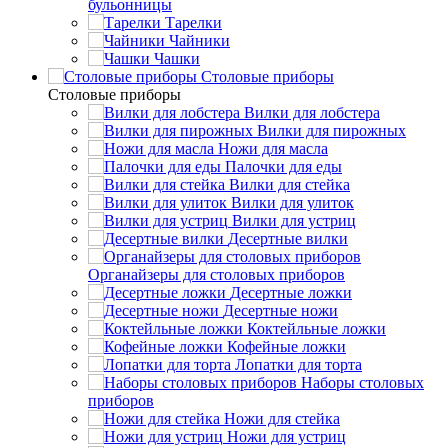
бульонницы
Тарелки
Чайники
Чашки
Cтоловые приборы
Cтоловые приборы
Вилки для лобстера
Вилки для пирожных
Ножи для масла
Палочки для еды
Вилки для стейка
Вилки для улиток
Вилки для устриц
Десертные вилки
Органайзеры для столовых приборов
Десертные ложки
Десертные ножи
Коктейльные ложки
Кофейные ложки
Лопатки для торта
Наборы столовых
приборов
Ножи для стейка
Ножи для устриц