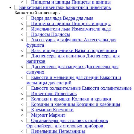
Пинцеты и щипцы
Банкетный инвентарь
Банкетный инвентарь
Ведра для льда
Пинцеты и щипцы
Измельчители льда
Подносы
Аксессуары для
фуршета
Вазы и подсвечники
Диспенсеры для
напитков
Диспенсеры для
сыпучих
Емкости и
мельницы для специй
Емкости охладительные
Инвентарь
Колпаки и крышки
Корзины и хлебницы
Креманки
Мармит
Органайзеры для столовых приборов
Пепельницы