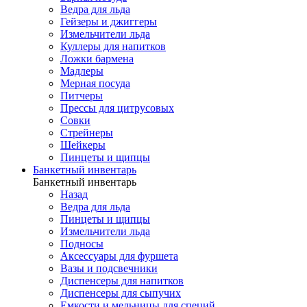
Ведра для льда
Гейзеры и джиггеры
Измельчители льда
Куллеры для напитков
Ложки бармена
Мадлеры
Мерная посуда
Питчеры
Прессы для цитрусовых
Совки
Стрейнеры
Шейкеры
Пинцеты и щипцы
Банкетный инвентарь
Банкетный инвентарь
Назад
Ведра для льда
Пинцеты и щипцы
Измельчители льда
Подносы
Аксессуары для фуршета
Вазы и подсвечники
Диспенсеры для напитков
Диспенсеры для сыпучих
Емкости и мельницы для специй