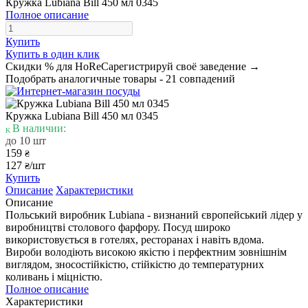
Кружка Lubiana Bill 450 мл 0345
Полное описание
Купить
Купить в один клик
Скидки % для HoReCa
регистрируй своё заведение →
Подобрать аналогичные товары - 21 совпадений
Кружка Lubiana Bill 450 мл 0345
В наличии:
до 10 шт
159
₴
127
/шт
₴
Купить
Описание
Характеристики
Описание
Польський виробник Lubiana - визнаний європейський лідер у
виробництві столового фарфору. Посуд широко
використовується в готелях, ресторанах і навіть вдома.
Вироби володіють високою якістю і перфектним зовнішнім
виглядом, зносостійкістю, стійкістю до температурних
коливань і міцністю.
Полное описание
Характеристики