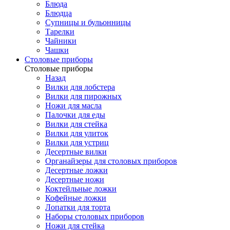
Блюда
Блюдца
Супницы и бульонницы
Тарелки
Чайники
Чашки
Cтоловые приборы
Cтоловые приборы
Назад
Вилки для лобстера
Вилки для пирожных
Ножи для масла
Палочки для еды
Вилки для стейка
Вилки для улиток
Вилки для устриц
Десертные вилки
Органайзеры для столовых приборов
Десертные ложки
Десертные ножи
Коктейльные ложки
Кофейные ложки
Лопатки для торта
Наборы столовых приборов
Ножи для стейка