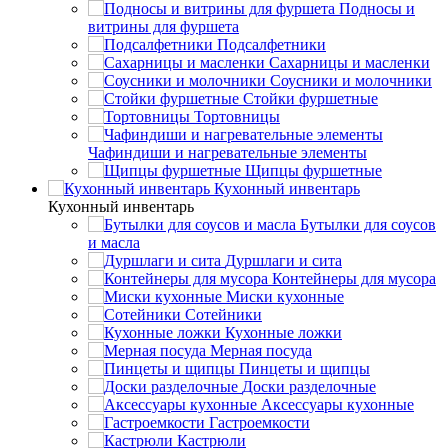
Подносы и
витрины для фуршета
Подсалфетники
Сахарницы и масленки
Соусники и молочники
Стойки фуршетные
Тортовницы
Чафиндиши и нагревательные элементы
Щипцы фуршетные
Кухонный инвентарь
Кухонный инвентарь
Бутылки для соусов
и масла
Дуршлаги и сита
Контейнеры для мусора
Миски кухонные
Сотейники
Кухонные ложки
Мерная посуда
Пинцеты и щипцы
Доски разделочные
Аксессуары кухонные
Гастроемкости
Кастрюли