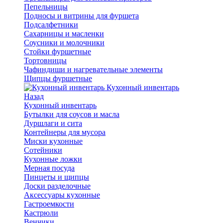
Пепельницы
Подносы и витрины для фуршета
Подсалфетники
Сахарницы и масленки
Соусники и молочники
Стойки фуршетные
Тортовницы
Чафиндиши и нагревательные элементы
Щипцы фуршетные
Кухонный инвентарь
Назад
Кухонный инвентарь
Бутылки для соусов и масла
Дуршлаги и сита
Контейнеры для мусора
Миски кухонные
Сотейники
Кухонные ложки
Мерная посуда
Пинцеты и щипцы
Доски разделочные
Аксессуары кухонные
Гастроемкости
Кастрюли
Венчики