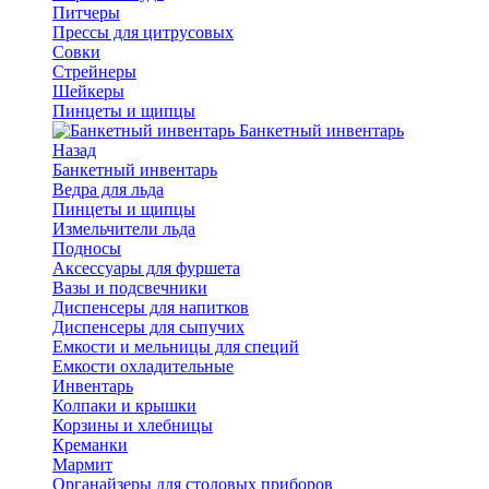
Питчеры
Прессы для цитрусовых
Совки
Стрейнеры
Шейкеры
Пинцеты и щипцы
Банкетный инвентарь
Назад
Банкетный инвентарь
Ведра для льда
Пинцеты и щипцы
Измельчители льда
Подносы
Аксессуары для фуршета
Вазы и подсвечники
Диспенсеры для напитков
Диспенсеры для сыпучих
Емкости и мельницы для специй
Емкости охладительные
Инвентарь
Колпаки и крышки
Корзины и хлебницы
Креманки
Мармит
Органайзеры для столовых приборов