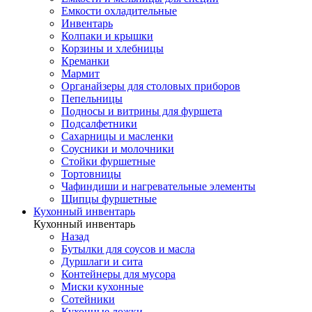
Емкости охладительные
Инвентарь
Колпаки и крышки
Корзины и хлебницы
Креманки
Мармит
Органайзеры для столовых приборов
Пепельницы
Подносы и витрины для фуршета
Подсалфетники
Сахарницы и масленки
Соусники и молочники
Стойки фуршетные
Тортовницы
Чафиндиши и нагревательные элементы
Щипцы фуршетные
Кухонный инвентарь
Кухонный инвентарь
Назад
Бутылки для соусов и масла
Дуршлаги и сита
Контейнеры для мусора
Миски кухонные
Сотейники
Кухонные ложки