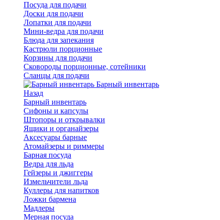
Посуда для подачи
Доски для подачи
Лопатки для подачи
Мини-ведра для подачи
Блюда для запекания
Кастрюли порционные
Корзины для подачи
Сковороды порционные, сотейники
Сланцы для подачи
Барный инвентарь
Назад
Барный инвентарь
Сифоны и капсулы
Штопоры и открывалки
Ящики и органайзеры
Аксесуары барные
Атомайзеры и риммеры
Барная посуда
Ведра для льда
Гейзеры и джиггеры
Измельчители льда
Куллеры для напитков
Ложки бармена
Мадлеры
Мерная посуда