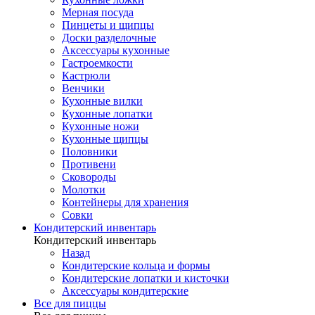
Мерная посуда
Пинцеты и щипцы
Доски разделочные
Аксессуары кухонные
Гастроемкости
Кастрюли
Венчики
Кухонные вилки
Кухонные лопатки
Кухонные ножи
Кухонные щипцы
Половники
Противени
Сковороды
Молотки
Контейнеры для хранения
Совки
Кондитерский инвентарь
Кондитерский инвентарь
Назад
Кондитерские кольца и формы
Кондитерские лопатки и кисточки
Аксессуары кондитерские
Все для пиццы