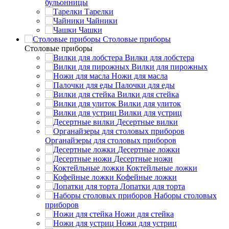
бульонницы
Тарелки
Чайники
Чашки
Cтоловые приборы
Cтоловые приборы
Вилки для лобстера
Вилки для пирожных
Ножи для масла
Палочки для еды
Вилки для стейка
Вилки для улиток
Вилки для устриц
Десертные вилки
Органайзеры для столовых приборов
Десертные ложки
Десертные ножи
Коктейльные ложки
Кофейные ложки
Лопатки для торта
Наборы столовых
приборов
Ножи для стейка
Ножи для устриц