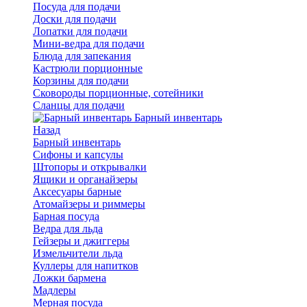
Посуда для подачи
Доски для подачи
Лопатки для подачи
Мини-ведра для подачи
Блюда для запекания
Кастрюли порционные
Корзины для подачи
Сковороды порционные, сотейники
Сланцы для подачи
Барный инвентарь
Назад
Барный инвентарь
Сифоны и капсулы
Штопоры и открывалки
Ящики и органайзеры
Аксесуары барные
Атомайзеры и риммеры
Барная посуда
Ведра для льда
Гейзеры и джиггеры
Измельчители льда
Куллеры для напитков
Ложки бармена
Мадлеры
Мерная посуда