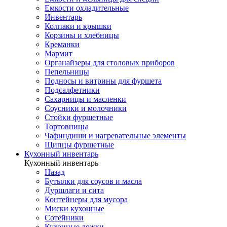
Емкости охладительные
Инвентарь
Колпаки и крышки
Корзины и хлебницы
Креманки
Мармит
Органайзеры для столовых приборов
Пепельницы
Подносы и витрины для фуршета
Подсалфетники
Сахарницы и масленки
Соусники и молочники
Стойки фуршетные
Тортовницы
Чафиндиши и нагревательные элементы
Щипцы фуршетные
Кухонный инвентарь
Кухонный инвентарь
Назад
Бутылки для соусов и масла
Дуршлаги и сита
Контейнеры для мусора
Миски кухонные
Сотейники
Кухонные ложки