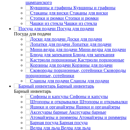
шампанского
Кувшины и графины
Стаканы для виски
Стопки и рюмки
Чашки из стекла
Посуда для подачи
Посуда для подачи
Доски для подачи
Лопатки для подачи
Мини-ведра для подачи
Блюда для запекания
Кастрюли порционные
Корзины для подачи
Сковороды
порционные, сотейники
Сланцы для подачи
Барный инвентарь
Барный инвентарь
Сифоны и капсулы
Штопоры и открывалки
Ящики и органайзеры
Аксесуары барные
Атомайзеры и риммеры
Барная посуда
Ведра для льда