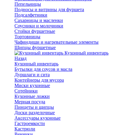
Пепельницы
Подносы и витрины для фуршета
Подсалфетники
Сахарницы и масленки
Соусники и молочники
Стойки фуршетные
Тортовницы
Чафиндиши и нагревательные элементы
Щипцы фуршетные
Кухонный инвентарь
Назад
Кухонный инвентарь
Бутылки для соусов и масла
Дуршлаги и сита
Контейнеры для мусора
Миски кухонные
Сотейники
Кухонные ложки
Мерная посуда
Пинцеты и щипцы
Доски разделочные
Аксессуары кухонные
Гастроемкости
Кастрюли
Венчики