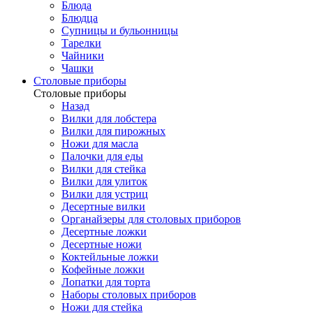
Блюда
Блюдца
Супницы и бульонницы
Тарелки
Чайники
Чашки
Cтоловые приборы
Cтоловые приборы
Назад
Вилки для лобстера
Вилки для пирожных
Ножи для масла
Палочки для еды
Вилки для стейка
Вилки для улиток
Вилки для устриц
Десертные вилки
Органайзеры для столовых приборов
Десертные ложки
Десертные ножи
Коктейльные ложки
Кофейные ложки
Лопатки для торта
Наборы столовых приборов
Ножи для стейка