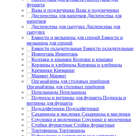
фуршета
Вазы и подсвечники
Диспенсеры для
напитков
Диспенсеры для
сыпучих
Емкости и
мельницы для специй
Емкости охладительные
Инвентарь
Колпаки и крышки
Корзины и хлебницы
Креманки
Мармит
Органайзеры для столовых приборов
Пепельницы
Подносы и
витрины для фуршета
Подсалфетники
Сахарницы и масленки
Соусники и молочники
Стойки фуршетные
Тортовницы