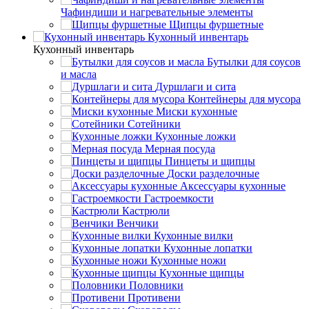
Чафиндиши и нагревательные элементы
Щипцы фуршетные
Кухонный инвентарь
Кухонный инвентарь
Бутылки для соусов
и масла
Дуршлаги и сита
Контейнеры для мусора
Миски кухонные
Сотейники
Кухонные ложки
Мерная посуда
Пинцеты и щипцы
Доски разделочные
Аксессуары кухонные
Гастроемкости
Кастрюли
Венчики
Кухонные вилки
Кухонные лопатки
Кухонные ножи
Кухонные щипцы
Половники
Противени