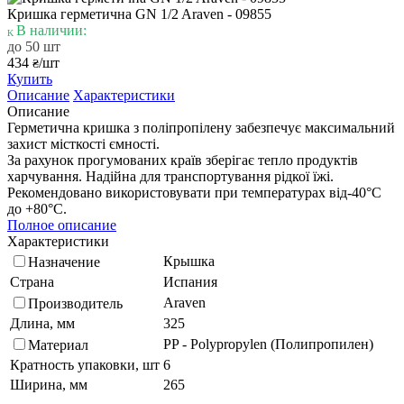
Кришка герметична GN 1/2 Araven - 09855
В наличии:
до 50 шт
434
/шт
₴
Купить
Описание
Характеристики
Описание
Герметична кришка з поліпропілену забезпечує максимальний
захист місткості ємності.
За рахунок прогумованих країв зберігає тепло продуктів
харчування. Надійна для транспортування рідкої їжі.
Рекомендовано використовувати при температурах від-40°С
до +80°С.
Полное описание
Характеристики
Крышка
Назначение
Страна
Испания
Araven
Производитель
Длина, мм
325
PP - Polypropylen (Полипропилен)
Материал
Кратность упаковки, шт
6
Ширина, мм
265
Подберите похожие по характеристикам товары, выбрав одно