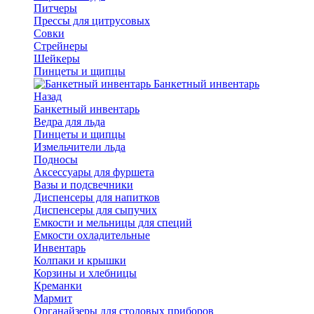
Питчеры
Прессы для цитрусовых
Совки
Стрейнеры
Шейкеры
Пинцеты и щипцы
Банкетный инвентарь
Назад
Банкетный инвентарь
Ведра для льда
Пинцеты и щипцы
Измельчители льда
Подносы
Аксессуары для фуршета
Вазы и подсвечники
Диспенсеры для напитков
Диспенсеры для сыпучих
Емкости и мельницы для специй
Емкости охладительные
Инвентарь
Колпаки и крышки
Корзины и хлебницы
Креманки
Мармит
Органайзеры для столовых приборов