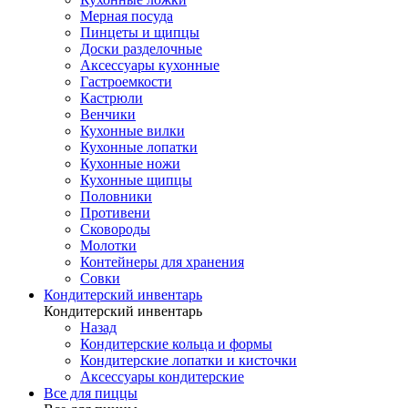
Мерная посуда
Пинцеты и щипцы
Доски разделочные
Аксессуары кухонные
Гастроемкости
Кастрюли
Венчики
Кухонные вилки
Кухонные лопатки
Кухонные ножи
Кухонные щипцы
Половники
Противени
Сковороды
Молотки
Контейнеры для хранения
Совки
Кондитерский инвентарь
Кондитерский инвентарь
Назад
Кондитерские кольца и формы
Кондитерские лопатки и кисточки
Аксессуары кондитерские
Все для пиццы