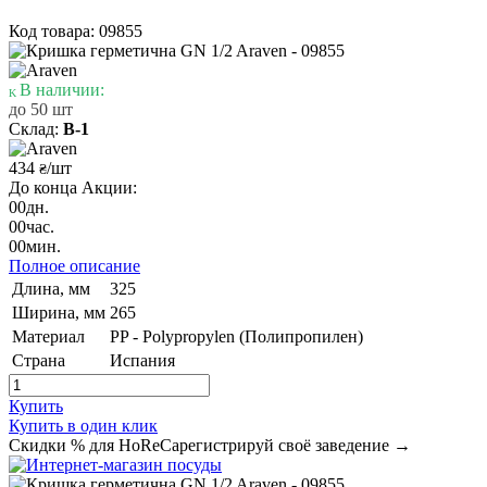
Код товара: 09855
В наличии:
до 50 шт
Склад:
В-1
434
/шт
₴
До конца Акции:
00
дн.
00
час.
00
мин.
Полное описание
Длина, мм
325
Ширина, мм
265
Материал
PP - Polypropylen (Полипропилен)
Страна
Испания
Купить
Купить в один клик
Скидки % для HoReCa
регистрируй своё заведение →