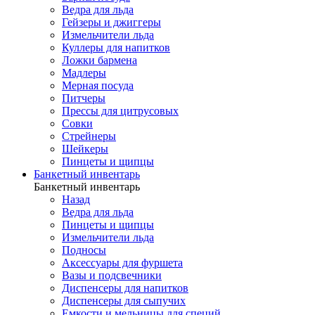
Ведра для льда
Гейзеры и джиггеры
Измельчители льда
Куллеры для напитков
Ложки бармена
Мадлеры
Мерная посуда
Питчеры
Прессы для цитрусовых
Совки
Стрейнеры
Шейкеры
Пинцеты и щипцы
Банкетный инвентарь
Банкетный инвентарь
Назад
Ведра для льда
Пинцеты и щипцы
Измельчители льда
Подносы
Аксессуары для фуршета
Вазы и подсвечники
Диспенсеры для напитков
Диспенсеры для сыпучих
Емкости и мельницы для специй