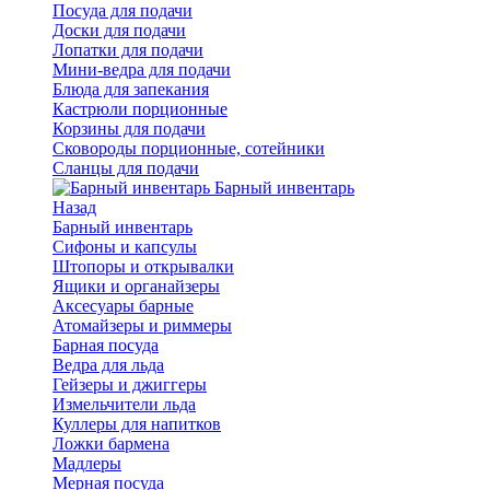
Посуда для подачи
Доски для подачи
Лопатки для подачи
Мини-ведра для подачи
Блюда для запекания
Кастрюли порционные
Корзины для подачи
Сковороды порционные, сотейники
Сланцы для подачи
Барный инвентарь
Назад
Барный инвентарь
Сифоны и капсулы
Штопоры и открывалки
Ящики и органайзеры
Аксесуары барные
Атомайзеры и риммеры
Барная посуда
Ведра для льда
Гейзеры и джиггеры
Измельчители льда
Куллеры для напитков
Ложки бармена
Мадлеры
Мерная посуда