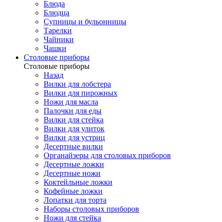
Блюда
Блюдца
Супницы и бульонницы
Тарелки
Чайники
Чашки
Cтоловые приборы
Cтоловые приборы
Назад
Вилки для лобстера
Вилки для пирожных
Ножи для масла
Палочки для еды
Вилки для стейка
Вилки для улиток
Вилки для устриц
Десертные вилки
Органайзеры для столовых приборов
Десертные ложки
Десертные ножи
Коктейльные ложки
Кофейные ложки
Лопатки для торта
Наборы столовых приборов
Ножи для стейка