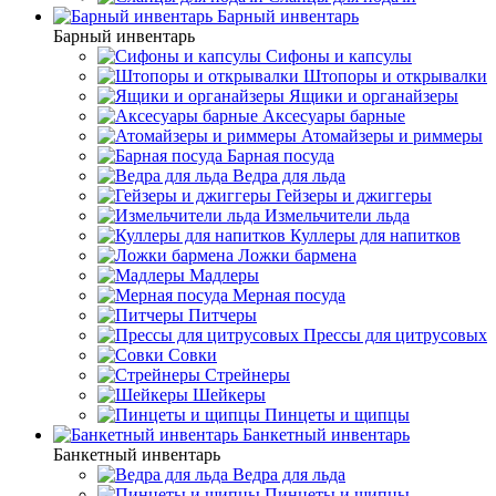
Барный инвентарь
Барный инвентарь
Сифоны и капсулы
Штопоры и открывалки
Ящики и органайзеры
Аксесуары барные
Атомайзеры и риммеры
Барная посуда
Ведра для льда
Гейзеры и джиггеры
Измельчители льда
Куллеры для напитков
Ложки бармена
Мадлеры
Мерная посуда
Питчеры
Прессы для цитрусовых
Совки
Стрейнеры
Шейкеры
Пинцеты и щипцы
Банкетный инвентарь
Банкетный инвентарь
Ведра для льда
Пинцеты и щипцы