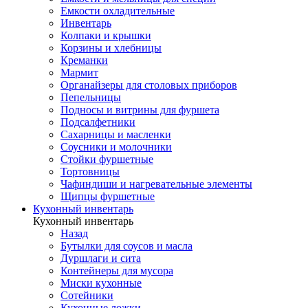
Емкости охладительные
Инвентарь
Колпаки и крышки
Корзины и хлебницы
Креманки
Мармит
Органайзеры для столовых приборов
Пепельницы
Подносы и витрины для фуршета
Подсалфетники
Сахарницы и масленки
Соусники и молочники
Стойки фуршетные
Тортовницы
Чафиндиши и нагревательные элементы
Щипцы фуршетные
Кухонный инвентарь
Кухонный инвентарь
Назад
Бутылки для соусов и масла
Дуршлаги и сита
Контейнеры для мусора
Миски кухонные
Сотейники
Кухонные ложки