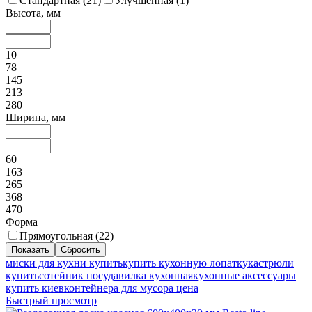
Стандартная (
21
)
Улучшенная (
1
)
Высота, мм
10
78
145
213
280
Ширина, мм
60
163
265
368
470
Форма
Прямоугольная (
22
)
миски для кухни купить
купить кухонную лопатку
кастрюли
купить
сотейник посуда
вилка кухонная
кухонные аксессуары
купить киев
контейнера для мусора цена
Быстрый просмотр