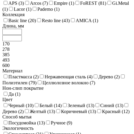
APS (
3
)
Arcos (
7
)
Empire (
1
)
FoREST (
81
)
Gi.Metal
(
1
)
Lacor (
1
)
Paderno (
1
)
Коллекция
Basic line (
20
)
Resto line (
43
)
AMICA (
1
)
Длина, мм
170
278
385
493
600
Материал
Пластмасса (
2
)
Нержавеющая сталь (
4
)
Дерево (
2
)
Полиэтилен (
79
)
Целлюлозное волокно (
7
)
Нон-слип покрытие
Да (
1
)
Цвет
Черный (
10
)
Белый (
14
)
Зеленый (
13
)
Синий (
13
)
Дерево (
2
)
Желтый (
13
)
Коричневый (
13
)
Красный (
12
)
Способ мытья
Посудомойка (
13
)
Ручное (
9
)
Экологичность