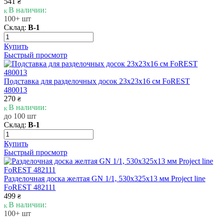
541
₴
В наличии:
100+ шт
Склад:
В-1
Купить
Быстрый просмотр
Подставка для разделочных досок 23х23х16 cм FoREST
480013
270
₴
В наличии:
до 100 шт
Склад:
В-1
Купить
Быстрый просмотр
Разделочная доска желтая GN 1/1, 530х325х13 мм Project line
FoREST 482111
499
₴
В наличии:
100+ шт