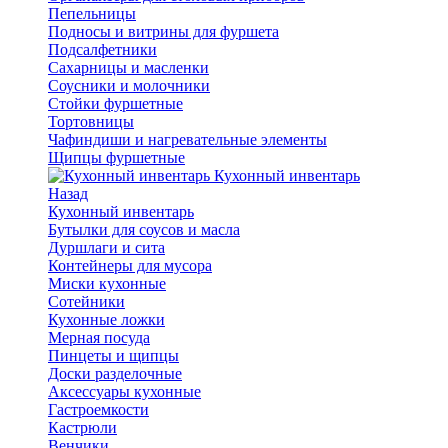
Пепельницы
Подносы и витрины для фуршета
Подсалфетники
Сахарницы и масленки
Соусники и молочники
Стойки фуршетные
Тортовницы
Чафиндиши и нагревательные элементы
Щипцы фуршетные
Кухонный инвентарь
Назад
Кухонный инвентарь
Бутылки для соусов и масла
Дуршлаги и сита
Контейнеры для мусора
Миски кухонные
Сотейники
Кухонные ложки
Мерная посуда
Пинцеты и щипцы
Доски разделочные
Аксессуары кухонные
Гастроемкости
Кастрюли
Венчики