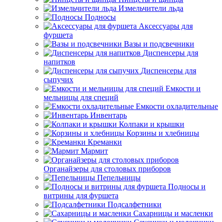
Измельчители льда
Подносы
Аксессуары для
фуршета
Вазы и подсвечники
Диспенсеры для
напитков
Диспенсеры для
сыпучих
Емкости и
мельницы для специй
Емкости охладительные
Инвентарь
Колпаки и крышки
Корзины и хлебницы
Креманки
Мармит
Органайзеры для столовых приборов
Пепельницы
Подносы и
витрины для фуршета
Подсалфетники
Сахарницы и масленки