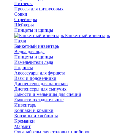
Питчеры
Прессы для цитрусовых
Совки
Стрейнеры
Шейкеры
Пинцеты и щипцы
Банкетный инвентарь
Назад
Банкетный инвентарь
Ведра для льда
Пинцеты и щипцы
Измельчители льда
Подносы
Аксессуары для фуршета
Вазы и подсвечники
Диспенсеры для напитков
Диспенсеры для сыпучих
Емкости и мельницы для специй
Емкости охладительные
Инвентарь
Колпаки и крышки
Корзины и хлебницы
Креманки
Мармит
Органайзеры для столовых приборов