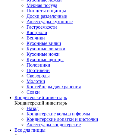
Мерная посуда
Пинцеты и щипцы
Доски разделочные
Аксессуары кухонные
Гастроемкости
Кастрюли
Венчики
Кухонные вилки
Кухонные лопатки
Кухонные ножи
Кухонные щипцы
Половники
Противени
Сковороды
Молотки
Контейнеры для хранения
Совки
Кондитерский инвентарь
Кондитерский инвентарь
Назад
Кондитерские кольца и формы
Кондитерские лопатки и кисточки
Аксессуары кондитерские
Все для пиццы