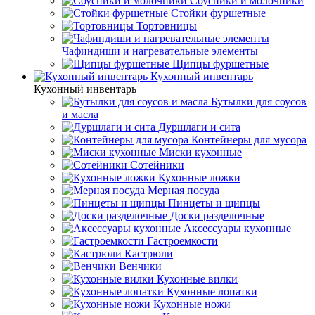
Соусники и молочники
Стойки фуршетные
Тортовницы
Чафиндиши и нагревательные элементы
Щипцы фуршетные
Кухонный инвентарь
Кухонный инвентарь
Бутылки для соусов
и масла
Дуршлаги и сита
Контейнеры для мусора
Миски кухонные
Сотейники
Кухонные ложки
Мерная посуда
Пинцеты и щипцы
Доски разделочные
Аксессуары кухонные
Гастроемкости
Кастрюли
Венчики
Кухонные вилки
Кухонные лопатки
Кухонные ножи