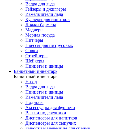
Ведра для льда
Гейзеры и джиггеры
Измельчители льда
Куллеры для напитков
Ложки бармена
Мадлеры
Мерная посуда
Питчеры
Прессы для цитрусовых
Совки
Стрейнеры
Шейкеры
Пинцеты и щипцы
Банкетный инвентарь
Банкетный инвентарь
Назад
Ведра для льда
Пинцеты и щипцы
Измельчители льда
Подносы
Аксессуары для фуршета
Вазы и подсвечники
Диспенсеры для напитков
Диспенсеры для сыпучих
Емкости и мельницы для специй