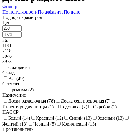
Фильтр
По популярности
По алфавиту
По цене
Подбор параметров
Цена
263
1191
2118
3046
3973
Ожидается
Склад
В-1 (
49
)
Сегмент
Премиум (
2
)
Назначение
Доска разделочная (
78
)
Доска сервировочная (
7
)
Инвентарь для пиццы (
1
)
Подставка (
2
)
Скребок (
1
)
HACCP
Белый (
14
)
Красный (
12
)
Синий (
13
)
Зеленый (
13
)
Желтый (
13
)
Черный (
5
)
Коричневый (
13
)
Производитель