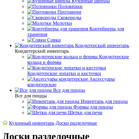
Кухонные щипцы
Половники
Противени
Сковороды
Молотки
Контейнеры для
хранения
Совки
Кондитерский инвентарь
Кондитерский инвентарь
Кондитерские
кольца и формы
Кондитерские лопатки и кисточки
Аксессуары
кондитерские
Все для пиццы
Все для пиццы
Инвентарь для пиццы
Формы для пиццы
Щетки для печи
Кухонный инвентарь
Доски разделочные
Доски разделочные