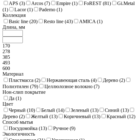
APS (
3
)
Arcos (
7
)
Empire (
1
)
FoREST (
81
)
Gi.Metal
(
1
)
Lacor (
1
)
Paderno (
1
)
Коллекция
Basic line (
20
)
Resto line (
43
)
AMICA (
1
)
Длина, мм
170
278
385
493
600
Материал
Пластмасса (
2
)
Нержавеющая сталь (
4
)
Дерево (
2
)
Полиэтилен (
79
)
Целлюлозное волокно (
7
)
Нон-слип покрытие
Да (
1
)
Цвет
Черный (
10
)
Белый (
14
)
Зеленый (
13
)
Синий (
13
)
Дерево (
2
)
Желтый (
13
)
Коричневый (
13
)
Красный (
12
)
Способ мытья
Посудомойка (
13
)
Ручное (
9
)
Экологичность