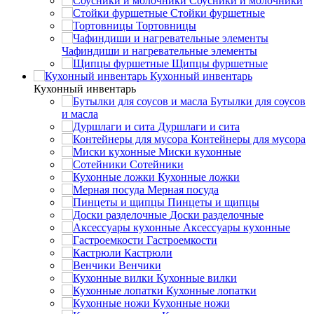
Соусники и молочники
Стойки фуршетные
Тортовницы
Чафиндиши и нагревательные элементы
Щипцы фуршетные
Кухонный инвентарь
Кухонный инвентарь
Бутылки для соусов
и масла
Дуршлаги и сита
Контейнеры для мусора
Миски кухонные
Сотейники
Кухонные ложки
Мерная посуда
Пинцеты и щипцы
Доски разделочные
Аксессуары кухонные
Гастроемкости
Кастрюли
Венчики
Кухонные вилки
Кухонные лопатки
Кухонные ножи