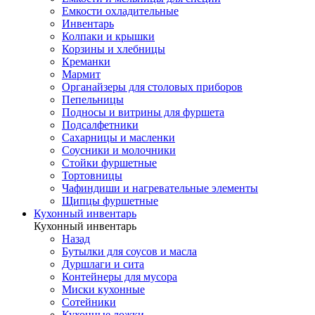
Емкости охладительные
Инвентарь
Колпаки и крышки
Корзины и хлебницы
Креманки
Мармит
Органайзеры для столовых приборов
Пепельницы
Подносы и витрины для фуршета
Подсалфетники
Сахарницы и масленки
Соусники и молочники
Стойки фуршетные
Тортовницы
Чафиндиши и нагревательные элементы
Щипцы фуршетные
Кухонный инвентарь
Кухонный инвентарь
Назад
Бутылки для соусов и масла
Дуршлаги и сита
Контейнеры для мусора
Миски кухонные
Сотейники
Кухонные ложки