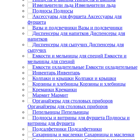
Измельчители льда
Подносы
Аксессуары для
фуршета
Вазы и подсвечники
Диспенсеры для
напитков
Диспенсеры для
сыпучих
Емкости и
мельницы для специй
Емкости охладительные
Инвентарь
Колпаки и крышки
Корзины и хлебницы
Креманки
Мармит
Органайзеры для столовых приборов
Пепельницы
Подносы и
витрины для фуршета
Подсалфетники
Сахарницы и масленки