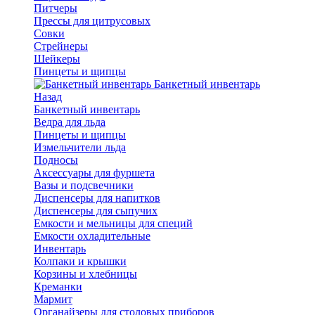
Питчеры
Прессы для цитрусовых
Совки
Стрейнеры
Шейкеры
Пинцеты и щипцы
Банкетный инвентарь
Назад
Банкетный инвентарь
Ведра для льда
Пинцеты и щипцы
Измельчители льда
Подносы
Аксессуары для фуршета
Вазы и подсвечники
Диспенсеры для напитков
Диспенсеры для сыпучих
Емкости и мельницы для специй
Емкости охладительные
Инвентарь
Колпаки и крышки
Корзины и хлебницы
Креманки
Мармит
Органайзеры для столовых приборов