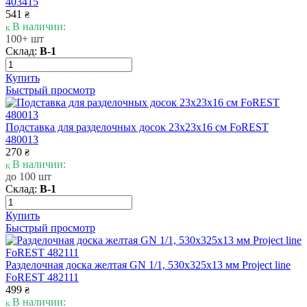
403415
541
₴
В наличии:
100+ шт
Склад:
В-1
Купить
Быстрый просмотр
Подставка для разделочных досок 23х23х16 cм FoREST
480013
270
₴
В наличии:
до 100 шт
Склад:
В-1
Купить
Быстрый просмотр
Разделочная доска желтая GN 1/1, 530х325х13 мм Project line
FoREST 482111
499
₴
В наличии: