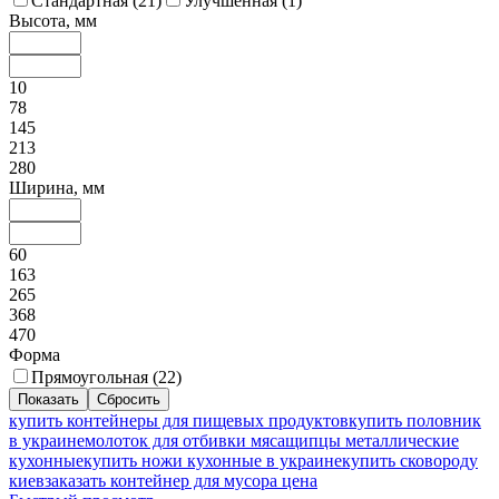
Стандартная (
21
)
Улучшенная (
1
)
Высота, мм
10
78
145
213
280
Ширина, мм
60
163
265
368
470
Форма
Прямоугольная (
22
)
купить контейнеры для пищевых продуктов
купить половник
в украине
молоток для отбивки мяса
щипцы металлические
кухонные
купить ножи кухонные в украине
купить сковороду
киев
заказать контейнер для мусора цена