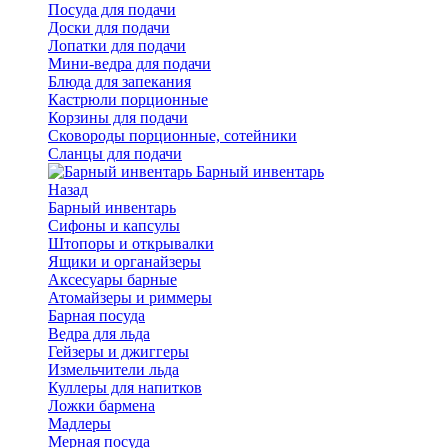
Посуда для подачи
Доски для подачи
Лопатки для подачи
Мини-ведра для подачи
Блюда для запекания
Кастрюли порционные
Корзины для подачи
Сковороды порционные, сотейники
Сланцы для подачи
Барный инвентарь
Назад
Барный инвентарь
Сифоны и капсулы
Штопоры и открывалки
Ящики и органайзеры
Аксесуары барные
Атомайзеры и риммеры
Барная посуда
Ведра для льда
Гейзеры и джиггеры
Измельчители льда
Куллеры для напитков
Ложки бармена
Мадлеры
Мерная посуда