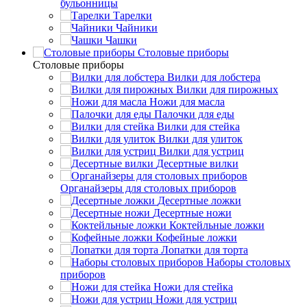
бульонницы
Тарелки
Чайники
Чашки
Cтоловые приборы
Cтоловые приборы
Вилки для лобстера
Вилки для пирожных
Ножи для масла
Палочки для еды
Вилки для стейка
Вилки для улиток
Вилки для устриц
Десертные вилки
Органайзеры для столовых приборов
Десертные ложки
Десертные ножи
Коктейльные ложки
Кофейные ложки
Лопатки для торта
Наборы столовых
приборов
Ножи для стейка
Ножи для устриц