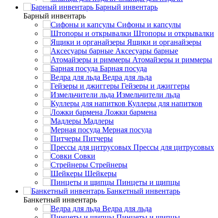
Барный инвентарь
Барный инвентарь
Сифоны и капсулы
Штопоры и открывалки
Ящики и органайзеры
Аксесуары барные
Атомайзеры и риммеры
Барная посуда
Ведра для льда
Гейзеры и джиггеры
Измельчители льда
Куллеры для напитков
Ложки бармена
Мадлеры
Мерная посуда
Питчеры
Прессы для цитрусовых
Совки
Стрейнеры
Шейкеры
Пинцеты и щипцы
Банкетный инвентарь
Банкетный инвентарь
Ведра для льда
Пинцеты и щипцы