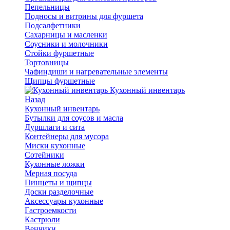
Пепельницы
Подносы и витрины для фуршета
Подсалфетники
Сахарницы и масленки
Соусники и молочники
Стойки фуршетные
Тортовницы
Чафиндиши и нагревательные элементы
Щипцы фуршетные
Кухонный инвентарь
Назад
Кухонный инвентарь
Бутылки для соусов и масла
Дуршлаги и сита
Контейнеры для мусора
Миски кухонные
Сотейники
Кухонные ложки
Мерная посуда
Пинцеты и щипцы
Доски разделочные
Аксессуары кухонные
Гастроемкости
Кастрюли
Венчики