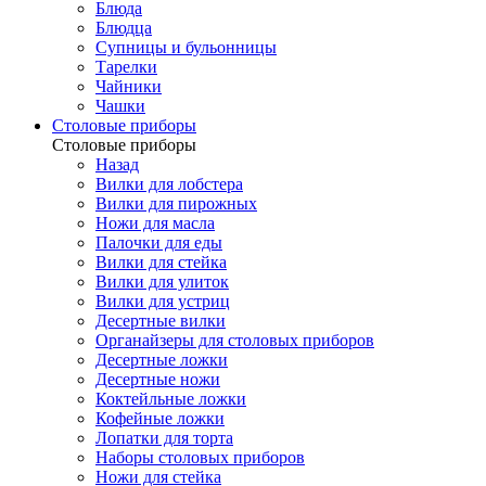
Блюда
Блюдца
Супницы и бульонницы
Тарелки
Чайники
Чашки
Cтоловые приборы
Cтоловые приборы
Назад
Вилки для лобстера
Вилки для пирожных
Ножи для масла
Палочки для еды
Вилки для стейка
Вилки для улиток
Вилки для устриц
Десертные вилки
Органайзеры для столовых приборов
Десертные ложки
Десертные ножи
Коктейльные ложки
Кофейные ложки
Лопатки для торта
Наборы столовых приборов
Ножи для стейка