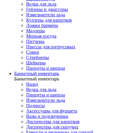
Ведра для льда
Гейзеры и джиггеры
Измельчители льда
Куллеры для напитков
Ложки бармена
Мадлеры
Мерная посуда
Питчеры
Прессы для цитрусовых
Совки
Стрейнеры
Шейкеры
Пинцеты и щипцы
Банкетный инвентарь
Банкетный инвентарь
Назад
Ведра для льда
Пинцеты и щипцы
Измельчители льда
Подносы
Аксессуары для фуршета
Вазы и подсвечники
Диспенсеры для напитков
Диспенсеры для сыпучих
Емкости и мельницы для специй