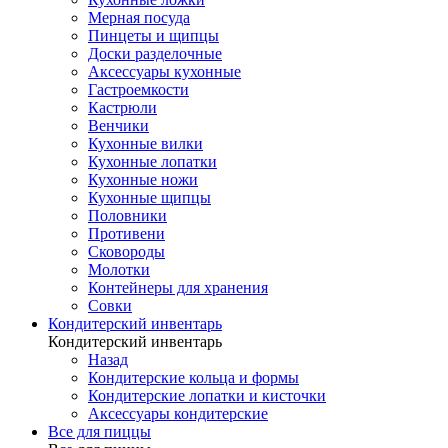
Мерная посуда
Пинцеты и щипцы
Доски разделочные
Аксессуары кухонные
Гастроемкости
Кастрюли
Венчики
Кухонные вилки
Кухонные лопатки
Кухонные ножи
Кухонные щипцы
Половники
Противени
Сковороды
Молотки
Контейнеры для хранения
Совки
Кондитерский инвентарь
Кондитерский инвентарь
Назад
Кондитерские кольца и формы
Кондитерские лопатки и кисточки
Аксессуары кондитерские
Все для пиццы