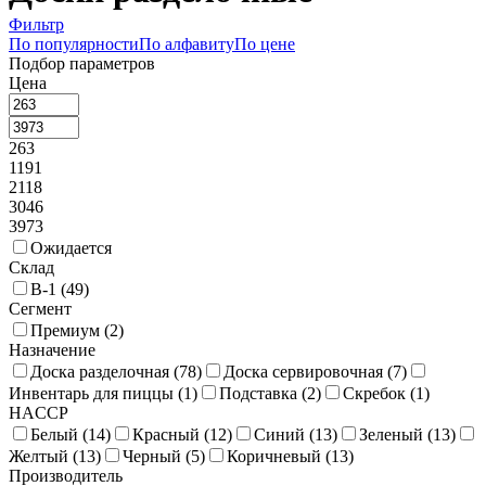
Фильтр
По популярности
По алфавиту
По цене
Подбор параметров
Цена
263
1191
2118
3046
3973
Ожидается
Склад
В-1 (
49
)
Сегмент
Премиум (
2
)
Назначение
Доска разделочная (
78
)
Доска сервировочная (
7
)
Инвентарь для пиццы (
1
)
Подставка (
2
)
Скребок (
1
)
HACCP
Белый (
14
)
Красный (
12
)
Синий (
13
)
Зеленый (
13
)
Желтый (
13
)
Черный (
5
)
Коричневый (
13
)
Производитель