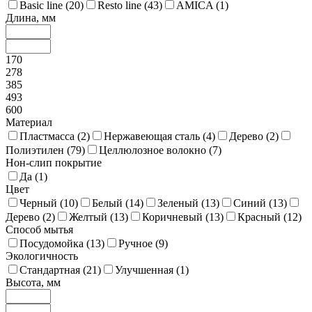
Basic line (
20
)
Resto line (
43
)
AMICA (
1
)
Длина, мм
170
278
385
493
600
Материал
Пластмасса (
2
)
Нержавеющая сталь (
4
)
Дерево (
2
)
Полиэтилен (
79
)
Целлюлозное волокно (
7
)
Нон-слип покрытие
Да (
1
)
Цвет
Черный (
10
)
Белый (
14
)
Зеленый (
13
)
Синий (
13
)
Дерево (
2
)
Желтый (
13
)
Коричневый (
13
)
Красный (
12
)
Способ мытья
Посудомойка (
13
)
Ручное (
9
)
Экологичность
Стандартная (
21
)
Улучшенная (
1
)
Высота, мм