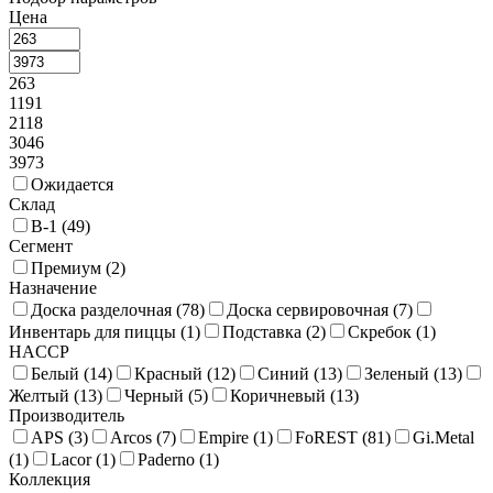
Цена
263
1191
2118
3046
3973
Ожидается
Склад
В-1 (
49
)
Сегмент
Премиум (
2
)
Назначение
Доска разделочная (
78
)
Доска сервировочная (
7
)
Инвентарь для пиццы (
1
)
Подставка (
2
)
Скребок (
1
)
HACCP
Белый (
14
)
Красный (
12
)
Синий (
13
)
Зеленый (
13
)
Желтый (
13
)
Черный (
5
)
Коричневый (
13
)
Производитель
APS (
3
)
Arcos (
7
)
Empire (
1
)
FoREST (
81
)
Gi.Metal
(
1
)
Lacor (
1
)
Paderno (
1
)
Коллекция