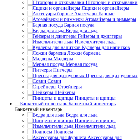
Штопоры и открывалки
Ящики и органайзеры
Аксесуары барные
Атомайзеры и риммеры
Барная посуда
Ведра для льда
Гейзеры и джиггеры
Измельчители льда
Куллеры для напитков
Ложки бармена
Мадлеры
Мерная посуда
Питчеры
Прессы для цитрусовых
Совки
Стрейнеры
Шейкеры
Пинцеты и щипцы
Банкетный инвентарь
Банкетный инвентарь
Ведра для льда
Пинцеты и щипцы
Измельчители льда
Подносы
Аксессуары для