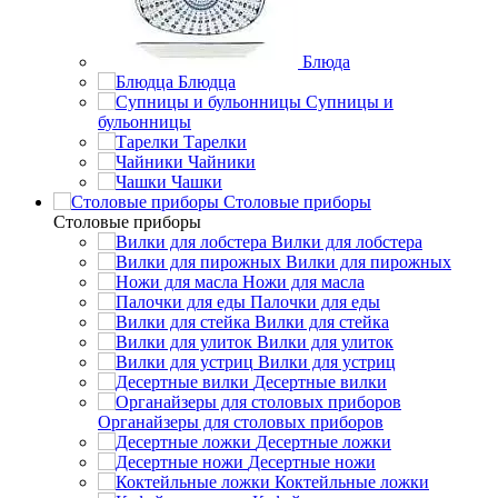
Блюда
Блюдца
Супницы и
бульонницы
Тарелки
Чайники
Чашки
Cтоловые приборы
Cтоловые приборы
Вилки для лобстера
Вилки для пирожных
Ножи для масла
Палочки для еды
Вилки для стейка
Вилки для улиток
Вилки для устриц
Десертные вилки
Органайзеры для столовых приборов
Десертные ложки
Десертные ножи
Коктейльные ложки