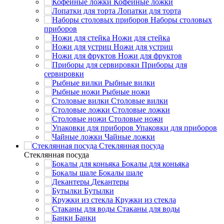
Кофейные ложки
Лопатки для торта
Наборы столовых
приборов
Ножи для стейка
Ножи для устриц
Ножи для фруктов
Приборы для
сервировки
Рыбные вилки
Рыбные ножи
Столовые вилки
Столовые ложки
Столовые ножи
Упаковки для приборов
Чайные ложки
Стеклянная посуда
Стеклянная посуда
Бокалы для коньяка
Бокалы шале
Декантеры
Бутылки
Кружки из стекла
Стаканы для воды
Банки