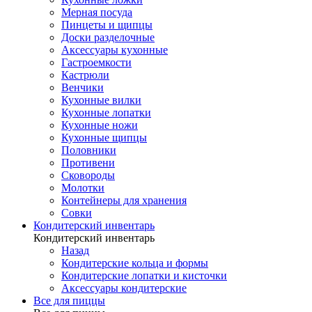
Мерная посуда
Пинцеты и щипцы
Доски разделочные
Аксессуары кухонные
Гастроемкости
Кастрюли
Венчики
Кухонные вилки
Кухонные лопатки
Кухонные ножи
Кухонные щипцы
Половники
Противени
Сковороды
Молотки
Контейнеры для хранения
Совки
Кондитерский инвентарь
Кондитерский инвентарь
Назад
Кондитерские кольца и формы
Кондитерские лопатки и кисточки
Аксессуары кондитерские
Все для пиццы