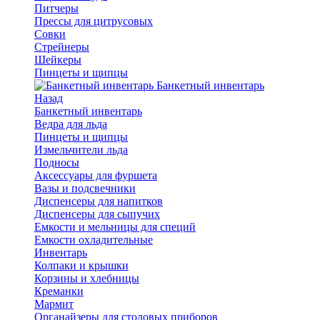
Питчеры
Прессы для цитрусовых
Совки
Стрейнеры
Шейкеры
Пинцеты и щипцы
Банкетный инвентарь
Назад
Банкетный инвентарь
Ведра для льда
Пинцеты и щипцы
Измельчители льда
Подносы
Аксессуары для фуршета
Вазы и подсвечники
Диспенсеры для напитков
Диспенсеры для сыпучих
Емкости и мельницы для специй
Емкости охладительные
Инвентарь
Колпаки и крышки
Корзины и хлебницы
Креманки
Мармит
Органайзеры для столовых приборов