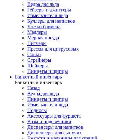
Ведра для льда
Гейзеры и джиггеры
Измельчители льда
Куллеры для напитков
Ложки бармена
Мадлеры
Мерная посуда
Питчеры
Прессы для цитрусовых
Совки
Стрейнеры
Шейкеры
Пинцеты и щипцы
Банкетный инвентарь
Банкетный инвентарь
Назад
Ведра для льда
Пинцеты и щипцы
Измельчители льда
Подносы
Аксессуары для фуршета
Вазы и подсвечники
Диспенсеры для напитков
Диспенсеры для сыпучих
Емкости и мельницы для специй