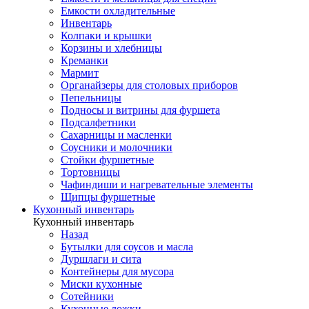
Емкости охладительные
Инвентарь
Колпаки и крышки
Корзины и хлебницы
Креманки
Мармит
Органайзеры для столовых приборов
Пепельницы
Подносы и витрины для фуршета
Подсалфетники
Сахарницы и масленки
Соусники и молочники
Стойки фуршетные
Тортовницы
Чафиндиши и нагревательные элементы
Щипцы фуршетные
Кухонный инвентарь
Кухонный инвентарь
Назад
Бутылки для соусов и масла
Дуршлаги и сита
Контейнеры для мусора
Миски кухонные
Сотейники
Кухонные ложки