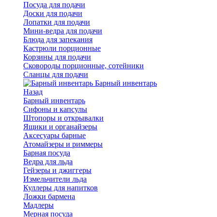
Посуда для подачи
Доски для подачи
Лопатки для подачи
Мини-ведра для подачи
Блюда для запекания
Кастрюли порционные
Корзины для подачи
Сковороды порционные, сотейники
Сланцы для подачи
Барный инвентарь
Назад
Барный инвентарь
Сифоны и капсулы
Штопоры и открывалки
Ящики и органайзеры
Аксесуары барные
Атомайзеры и риммеры
Барная посуда
Ведра для льда
Гейзеры и джиггеры
Измельчители льда
Куллеры для напитков
Ложки бармена
Мадлеры
Мерная посуда