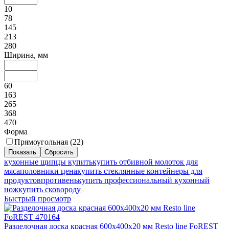
10
78
145
213
280
Ширина, мм
60
163
265
368
470
Форма
Прямоугольная (
22
)
кухонные щипцы купить
купить отбивной молоток для
мяса
половники цена
купить стеклянные контейнеры для
продуктов
противень
купить профессиональный кухонный
нож
купить сковороду
Быстрый просмотр
Разделочная доска красная 600х400х20 мм Resto line FoREST