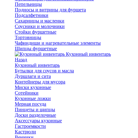
Пепельницы
Подносы и витрины для фуршета
Подсалфетники
Сахарницы и масленки
Соусники и молочники
Стойки фуршетные
Тортовницы
Чафиндиши и нагревательные элементы
Щипцы фуршетные
Кухонный инвентарь
Назад
Кухонный инвентарь
Бутылки для соусов и масла
Дуршлаги и сита
Контейнеры для мусора
Миски кухонные
Сотейники
Кухонные ложки
Мерная посуда
Пинцеты и щипцы
Доски разделочные
Аксессуары кухонные
Гастроемкости
Кастрюли
Венчики