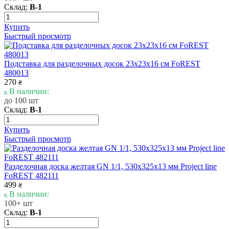
Склад:
В-1
Купить
Быстрый просмотр
Подставка для разделочных досок 23х23х16 cм FoREST
480013
270
₴
В наличии:
до 100 шт
Склад:
В-1
Купить
Быстрый просмотр
Разделочная доска желтая GN 1/1, 530х325х13 мм Project line
FoREST 482111
499
₴
В наличии:
100+ шт
Склад:
В-1