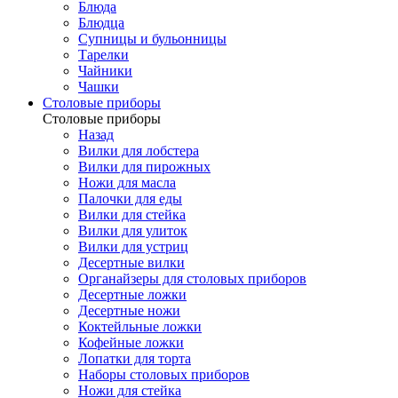
Блюда
Блюдца
Супницы и бульонницы
Тарелки
Чайники
Чашки
Cтоловые приборы
Cтоловые приборы
Назад
Вилки для лобстера
Вилки для пирожных
Ножи для масла
Палочки для еды
Вилки для стейка
Вилки для улиток
Вилки для устриц
Десертные вилки
Органайзеры для столовых приборов
Десертные ложки
Десертные ножи
Коктейльные ложки
Кофейные ложки
Лопатки для торта
Наборы столовых приборов
Ножи для стейка