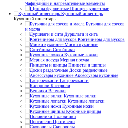
Чафиндиши и нагревательные элементы
Щипцы фуршетные
Кухонный инвентарь
Кухонный инвентарь
Бутылки для соусов
и масла
Дуршлаги и сита
Контейнеры для мусора
Миски кухонные
Сотейники
Кухонные ложки
Мерная посуда
Пинцеты и щипцы
Доски разделочные
Аксессуары кухонные
Гастроемкости
Кастрюли
Венчики
Кухонные вилки
Кухонные лопатки
Кухонные ножи
Кухонные щипцы
Половники
Противени
Сковороды