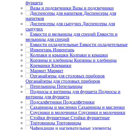
фуршета
Вазы и подсвечники
Диспенсеры для
напитков
Диспенсеры для
сыпучих
Емкости и
мельницы для специй
Емкости охладительные
Инвентарь
Колпаки и крышки
Корзины и хлебницы
Креманки
Мармит
Органайзеры для столовых приборов
Пепельницы
Подносы и
витрины для фуршета
Подсалфетники
Сахарницы и масленки
Соусники и молочники
Стойки фуршетные
Тортовницы