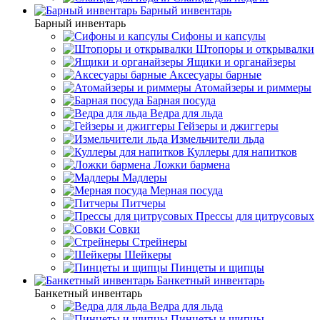
Барный инвентарь
Барный инвентарь
Сифоны и капсулы
Штопоры и открывалки
Ящики и органайзеры
Аксесуары барные
Атомайзеры и риммеры
Барная посуда
Ведра для льда
Гейзеры и джиггеры
Измельчители льда
Куллеры для напитков
Ложки бармена
Мадлеры
Мерная посуда
Питчеры
Прессы для цитрусовых
Совки
Стрейнеры
Шейкеры
Пинцеты и щипцы
Банкетный инвентарь
Банкетный инвентарь
Ведра для льда
Пинцеты и щипцы