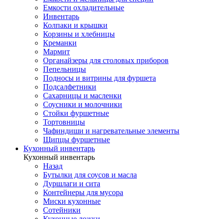
Емкости охладительные
Инвентарь
Колпаки и крышки
Корзины и хлебницы
Креманки
Мармит
Органайзеры для столовых приборов
Пепельницы
Подносы и витрины для фуршета
Подсалфетники
Сахарницы и масленки
Соусники и молочники
Стойки фуршетные
Тортовницы
Чафиндиши и нагревательные элементы
Щипцы фуршетные
Кухонный инвентарь
Кухонный инвентарь
Назад
Бутылки для соусов и масла
Дуршлаги и сита
Контейнеры для мусора
Миски кухонные
Сотейники
Кухонные ложки