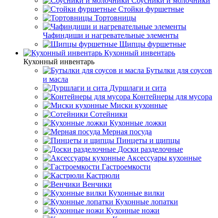
Соусники и молочники
Стойки фуршетные
Тортовницы
Чафиндиши и нагревательные элементы
Щипцы фуршетные
Кухонный инвентарь
Кухонный инвентарь
Бутылки для соусов
и масла
Дуршлаги и сита
Контейнеры для мусора
Миски кухонные
Сотейники
Кухонные ложки
Мерная посуда
Пинцеты и щипцы
Доски разделочные
Аксессуары кухонные
Гастроемкости
Кастрюли
Венчики
Кухонные вилки
Кухонные лопатки
Кухонные ножи