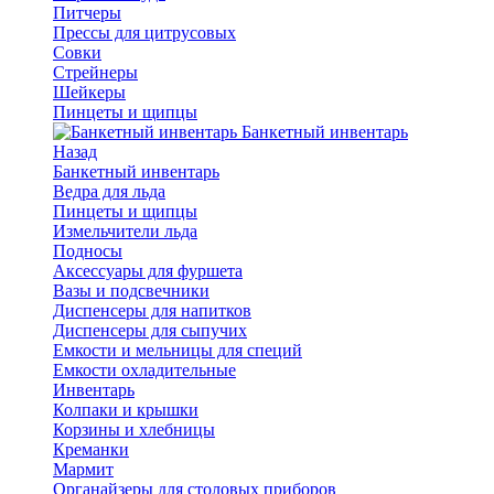
Питчеры
Прессы для цитрусовых
Совки
Стрейнеры
Шейкеры
Пинцеты и щипцы
Банкетный инвентарь
Назад
Банкетный инвентарь
Ведра для льда
Пинцеты и щипцы
Измельчители льда
Подносы
Аксессуары для фуршета
Вазы и подсвечники
Диспенсеры для напитков
Диспенсеры для сыпучих
Емкости и мельницы для специй
Емкости охладительные
Инвентарь
Колпаки и крышки
Корзины и хлебницы
Креманки
Мармит
Органайзеры для столовых приборов