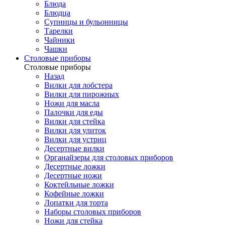
Блюда
Блюдца
Супницы и бульонницы
Тарелки
Чайники
Чашки
Cтоловые приборы
Cтоловые приборы
Назад
Вилки для лобстера
Вилки для пирожных
Ножи для масла
Палочки для еды
Вилки для стейка
Вилки для улиток
Вилки для устриц
Десертные вилки
Органайзеры для столовых приборов
Десертные ложки
Десертные ножи
Коктейльные ложки
Кофейные ложки
Лопатки для торта
Наборы столовых приборов
Ножи для стейка