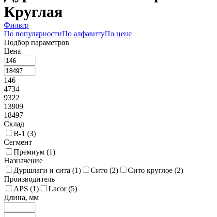
Круглая
Фильтр
По популярности
По алфавиту
По цене
Подбор параметров
Цена
146
4734
9322
13909
18497
Склад
В-1 (
3
)
Сегмент
Премиум (
1
)
Назначение
Дуршлаги и сита (
1
)
Сито (
2
)
Сито круглое (
2
)
Производитель
APS (
1
)
Lacor (
5
)
Длина, мм