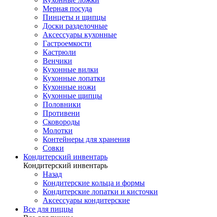
Мерная посуда
Пинцеты и щипцы
Доски разделочные
Аксессуары кухонные
Гастроемкости
Кастрюли
Венчики
Кухонные вилки
Кухонные лопатки
Кухонные ножи
Кухонные щипцы
Половники
Противени
Сковороды
Молотки
Контейнеры для хранения
Совки
Кондитерский инвентарь
Кондитерский инвентарь
Назад
Кондитерские кольца и формы
Кондитерские лопатки и кисточки
Аксессуары кондитерские
Все для пиццы