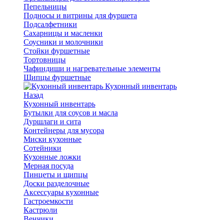
Пепельницы
Подносы и витрины для фуршета
Подсалфетники
Сахарницы и масленки
Соусники и молочники
Стойки фуршетные
Тортовницы
Чафиндиши и нагревательные элементы
Щипцы фуршетные
Кухонный инвентарь
Назад
Кухонный инвентарь
Бутылки для соусов и масла
Дуршлаги и сита
Контейнеры для мусора
Миски кухонные
Сотейники
Кухонные ложки
Мерная посуда
Пинцеты и щипцы
Доски разделочные
Аксессуары кухонные
Гастроемкости
Кастрюли
Венчики