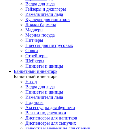
Ведра для льда
Гейзеры и джиггеры
Измельчители льда
Куллеры для напитков
Ложки бармена
Мадлеры
Мерная посуда
Питчеры
Прессы для цитрусовых
Совки
Стрейнеры
Шейкеры
Пинцеты и щипцы
Банкетный инвентарь
Банкетный инвентарь
Назад
Ведра для льда
Пинцеты и щипцы
Измельчители льда
Подносы
Аксессуары для фуршета
Вазы и подсвечники
Диспенсеры для напитков
Диспенсеры для сыпучих
Емкости и мельницы для специй