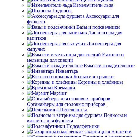
Измельчители льда
Подносы
Аксессуары для
фуршета
Вазы и подсвечники
Диспенсеры для
напитков
Диспенсеры для
сыпучих
Емкости и
мельницы для специй
Емкости охладительные
Инвентарь
Колпаки и крышки
Корзины и хлебницы
Креманки
Мармит
Органайзеры для столовых приборов
Пепельницы
Подносы и
витрины для фуршета
Подсалфетники
Сахарницы и масленки