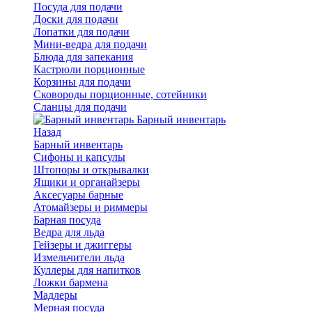
Посуда для подачи
Доски для подачи
Лопатки для подачи
Мини-ведра для подачи
Блюда для запекания
Кастрюли порционные
Корзины для подачи
Сковороды порционные, сотейники
Сланцы для подачи
Барный инвентарь
Назад
Барный инвентарь
Сифоны и капсулы
Штопоры и открывалки
Ящики и органайзеры
Аксесуары барные
Атомайзеры и риммеры
Барная посуда
Ведра для льда
Гейзеры и джиггеры
Измельчители льда
Куллеры для напитков
Ложки бармена
Мадлеры
Мерная посуда