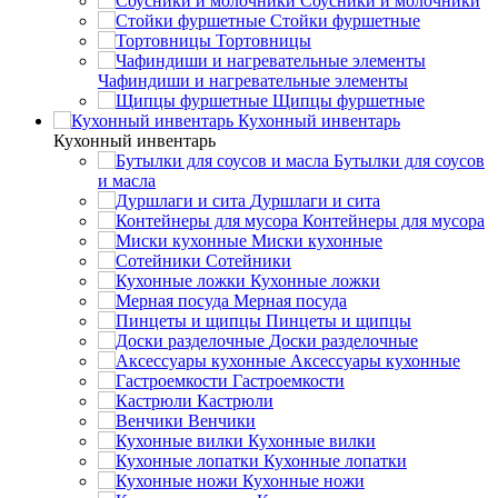
Соусники и молочники
Стойки фуршетные
Тортовницы
Чафиндиши и нагревательные элементы
Щипцы фуршетные
Кухонный инвентарь
Кухонный инвентарь
Бутылки для соусов
и масла
Дуршлаги и сита
Контейнеры для мусора
Миски кухонные
Сотейники
Кухонные ложки
Мерная посуда
Пинцеты и щипцы
Доски разделочные
Аксессуары кухонные
Гастроемкости
Кастрюли
Венчики
Кухонные вилки
Кухонные лопатки
Кухонные ножи