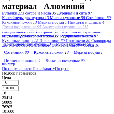
материал - Алюминий
Бутылки для соусов и масла
35
Дуршлаги и сита
87
Контейнеры для мусора
13
Миски кухонные
58
Сотейники
80
Кухонные ложки
13
Мерная посуда
1
Пинцеты и щипцы
4
Доски разделочные
95
Аксессуары кухонные
213
Гастроемкости
201
Кастрюли
197
Венчики
27
Кухонные
вилки
Бутылки для соусов и масла
11
Кухонные лопатки
122
35
Кухонные ножи
Дуршлаги и сита
889
87
Кухонные щипцы
25
Половники
69
Противени
80
Сковороды
Контейнеры для мусора
13
Миски кухонные
58
237
Молотки
5
Контейнеры для хранения
174
Совки
10
Сотейники
80
Кухонные ложки
13
Мерная посуда
1
Пинцеты и щипцы
4
Доски разделочные
95
Фильтр
По популярности
Аксессуары кухонные
По алфавиту
213
По цене
Гастроемкости
201
Подбор параметров
Кастрюли
197
Венчики
27
Кухонные вилки
11
Цена
Кухонные лопатки
122
Кухонные ножи
889
18
Кухонные щипцы
25
Половники
69
Противени
80
25414
Сковороды
237
Молотки
5
50809
76205
Контейнеры для хранения
174
Совки
10
101600