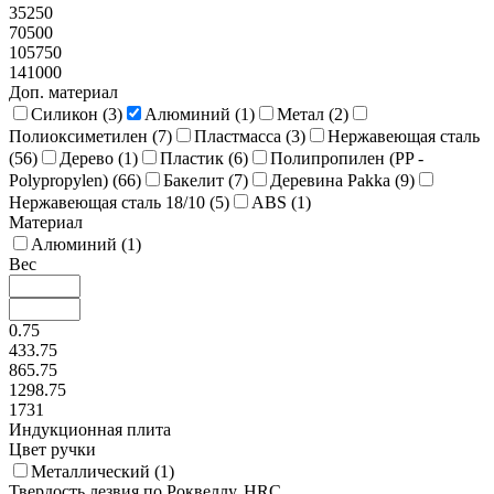
35250
70500
105750
141000
Доп. материал
Силикон (
3
)
Алюминий (
1
)
Метал (
2
)
Полиоксиметилен (
7
)
Пластмасса (
3
)
Нержавеющая сталь
(
56
)
Дерево (
1
)
Пластик (
6
)
Полипропилен (PP -
Polypropylen) (
66
)
Бакелит (
7
)
Деревина Pakka (
9
)
Нержавеющая сталь 18/10 (
5
)
ABS (
1
)
Материал
Алюминий (
1
)
Вес
0.75
433.75
865.75
1298.75
1731
Индукционная плита
Цвет ручки
Металлический (
1
)
Твердость лезвия по Роквеллу, HRC