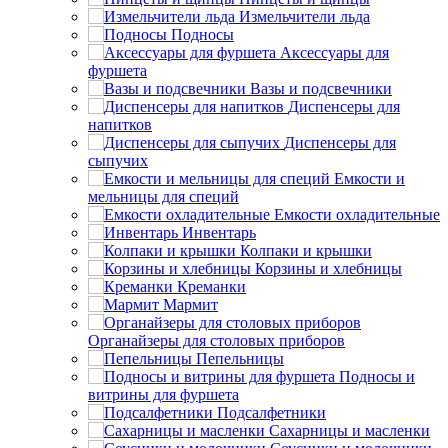
Измельчители льда
Подносы
Аксессуары для
фуршета
Вазы и подсвечники
Диспенсеры для
напитков
Диспенсеры для
сыпучих
Емкости и
мельницы для специй
Емкости охладительные
Инвентарь
Колпаки и крышки
Корзины и хлебницы
Креманки
Мармит
Органайзеры для столовых приборов
Пепельницы
Подносы и
витрины для фуршета
Подсалфетники
Сахарницы и масленки