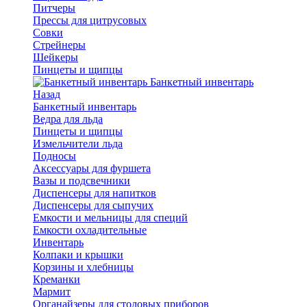
Питчеры
Прессы для цитрусовых
Совки
Стрейнеры
Шейкеры
Пинцеты и щипцы
Банкетный инвентарь
Назад
Банкетный инвентарь
Ведра для льда
Пинцеты и щипцы
Измельчители льда
Подносы
Аксессуары для фуршета
Вазы и подсвечники
Диспенсеры для напитков
Диспенсеры для сыпучих
Емкости и мельницы для специй
Емкости охладительные
Инвентарь
Колпаки и крышки
Корзины и хлебницы
Креманки
Мармит
Органайзеры для столовых приборов