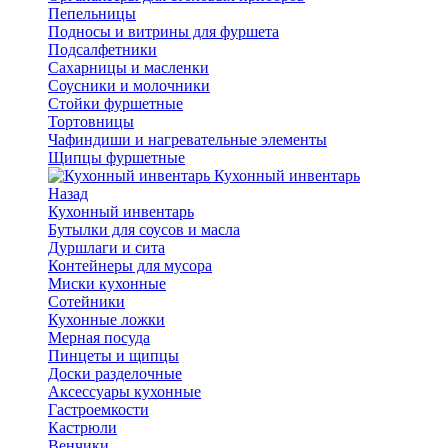
Пепельницы
Подносы и витрины для фуршета
Подсалфетники
Сахарницы и масленки
Соусники и молочники
Стойки фуршетные
Тортовницы
Чафиндиши и нагревательные элементы
Щипцы фуршетные
Кухонный инвентарь
Назад
Кухонный инвентарь
Бутылки для соусов и масла
Дуршлаги и сита
Контейнеры для мусора
Миски кухонные
Сотейники
Кухонные ложки
Мерная посуда
Пинцеты и щипцы
Доски разделочные
Аксессуары кухонные
Гастроемкости
Кастрюли
Венчики