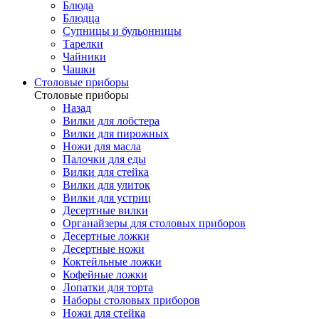
Блюда
Блюдца
Супницы и бульонницы
Тарелки
Чайники
Чашки
Cтоловые приборы
Cтоловые приборы
Назад
Вилки для лобстера
Вилки для пирожных
Ножи для масла
Палочки для еды
Вилки для стейка
Вилки для улиток
Вилки для устриц
Десертные вилки
Органайзеры для столовых приборов
Десертные ложки
Десертные ножи
Коктейльные ложки
Кофейные ложки
Лопатки для торта
Наборы столовых приборов
Ножи для стейка