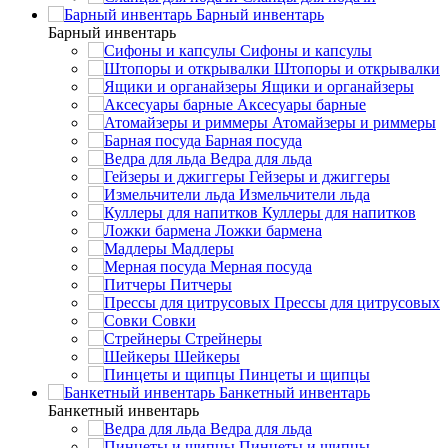
Барный инвентарь
Барный инвентарь
Сифоны и капсулы
Штопоры и открывалки
Ящики и органайзеры
Аксесуары барные
Атомайзеры и риммеры
Барная посуда
Ведра для льда
Гейзеры и джиггеры
Измельчители льда
Куллеры для напитков
Ложки бармена
Мадлеры
Мерная посуда
Питчеры
Прессы для цитрусовых
Совки
Стрейнеры
Шейкеры
Пинцеты и щипцы
Банкетный инвентарь
Банкетный инвентарь
Ведра для льда
Пинцеты и щипцы