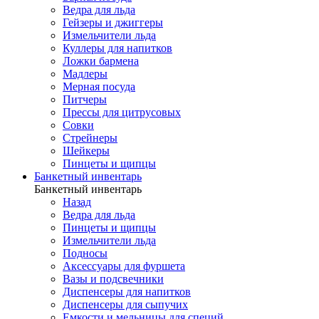
Ведра для льда
Гейзеры и джиггеры
Измельчители льда
Куллеры для напитков
Ложки бармена
Мадлеры
Мерная посуда
Питчеры
Прессы для цитрусовых
Совки
Стрейнеры
Шейкеры
Пинцеты и щипцы
Банкетный инвентарь
Банкетный инвентарь
Назад
Ведра для льда
Пинцеты и щипцы
Измельчители льда
Подносы
Аксессуары для фуршета
Вазы и подсвечники
Диспенсеры для напитков
Диспенсеры для сыпучих
Емкости и мельницы для специй