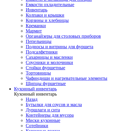
Емкости охладительные
Инвентарь
Колпаки и крышки
Корзины и хлебницы
Креманки
Мармит
Органайзеры для столовых приборов
Пепельницы
Подносы и витрины для фуршета
Подсалфетники
Сахарницы и масленки
Соусники и молочники
Стойки фуршетные
Тортовницы
Чафиндиши и нагревательные элементы
Щипцы фуршетные
Кухонный инвентарь
Кухонный инвентарь
Назад
Бутылки для соусов и масла
Дуршлаги и сита
Контейнеры для мусора
Миски кухонные
Сотейники
Кухонные ложки