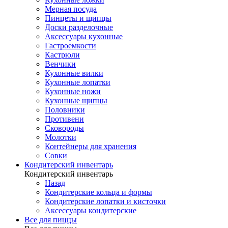
Мерная посуда
Пинцеты и щипцы
Доски разделочные
Аксессуары кухонные
Гастроемкости
Кастрюли
Венчики
Кухонные вилки
Кухонные лопатки
Кухонные ножи
Кухонные щипцы
Половники
Противени
Сковороды
Молотки
Контейнеры для хранения
Совки
Кондитерский инвентарь
Кондитерский инвентарь
Назад
Кондитерские кольца и формы
Кондитерские лопатки и кисточки
Аксессуары кондитерские
Все для пиццы