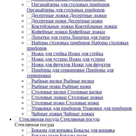
Органайзеры для столовых приборов
Десертные ложки
Десертные ножи
Коктейльные ложки
Кофейные ложки
Лопатки для торта
Наборы столовых
приборов
Ножи для стейка
Ножи для устриц
Ножи для фруктов
Приборы для
сервировки
Рыбные вилки
Рыбные ножи
Столовые вилки
Столовые ложки
Столовые ножи
Упаковки для приборов
Чайные ложки
Стеклянная посуда
Стеклянная посуда
Бокалы для коньяка
Бокалы шале