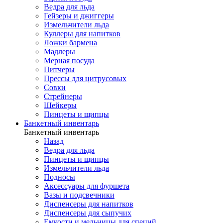
Ведра для льда
Гейзеры и джиггеры
Измельчители льда
Куллеры для напитков
Ложки бармена
Мадлеры
Мерная посуда
Питчеры
Прессы для цитрусовых
Совки
Стрейнеры
Шейкеры
Пинцеты и щипцы
Банкетный инвентарь
Банкетный инвентарь
Назад
Ведра для льда
Пинцеты и щипцы
Измельчители льда
Подносы
Аксессуары для фуршета
Вазы и подсвечники
Диспенсеры для напитков
Диспенсеры для сыпучих
Емкости и мельницы для специй