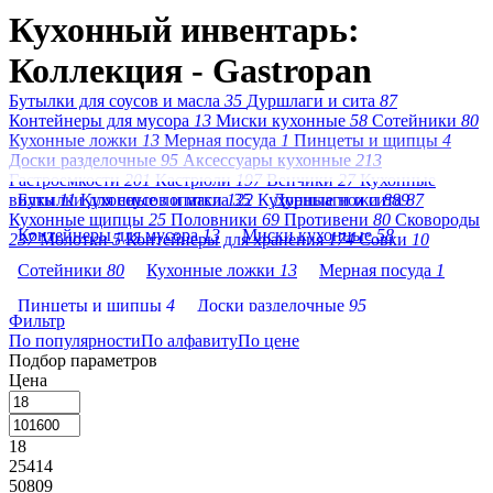
Кухонный инвентарь:
Коллекция - Gastropan
Бутылки для соусов и масла
35
Дуршлаги и сита
87
Контейнеры для мусора
13
Миски кухонные
58
Сотейники
80
Кухонные ложки
13
Мерная посуда
1
Пинцеты и щипцы
4
Доски разделочные
95
Аксессуары кухонные
213
Гастроемкости
201
Кастрюли
197
Венчики
27
Кухонные
вилки
Бутылки для соусов и масла
11
Кухонные лопатки
122
35
Кухонные ножи
Дуршлаги и сита
889
87
Кухонные щипцы
25
Половники
69
Противени
80
Сковороды
Контейнеры для мусора
13
Миски кухонные
58
237
Молотки
5
Контейнеры для хранения
174
Совки
10
Сотейники
80
Кухонные ложки
13
Мерная посуда
1
Пинцеты и щипцы
4
Доски разделочные
95
Фильтр
По популярности
Аксессуары кухонные
По алфавиту
213
По цене
Гастроемкости
201
Подбор параметров
Кастрюли
197
Венчики
27
Кухонные вилки
11
Цена
Кухонные лопатки
122
Кухонные ножи
889
18
Кухонные щипцы
25
Половники
69
Противени
80
25414
Сковороды
237
Молотки
5
50809