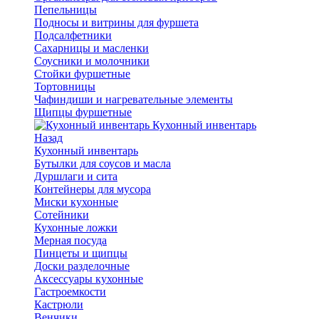
Пепельницы
Подносы и витрины для фуршета
Подсалфетники
Сахарницы и масленки
Соусники и молочники
Стойки фуршетные
Тортовницы
Чафиндиши и нагревательные элементы
Щипцы фуршетные
Кухонный инвентарь
Назад
Кухонный инвентарь
Бутылки для соусов и масла
Дуршлаги и сита
Контейнеры для мусора
Миски кухонные
Сотейники
Кухонные ложки
Мерная посуда
Пинцеты и щипцы
Доски разделочные
Аксессуары кухонные
Гастроемкости
Кастрюли
Венчики