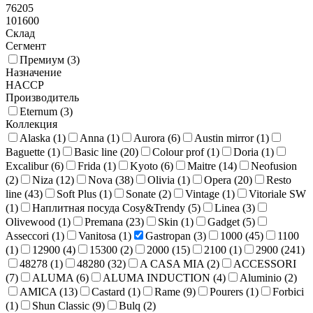
76205
Контейнеры для хранения
174
Совки
10
101600
Склад
Сегмент
Премиум (
3
)
Назначение
HACCP
Производитель
Eternum (
3
)
Коллекция
Alaska (
1
)
Anna (
1
)
Aurora (
6
)
Austin mirror (
1
)
Baguette (
1
)
Basic line (
20
)
Colour prof (
1
)
Doria (
1
)
Excalibur (
6
)
Frida (
1
)
Kyoto (
6
)
Maitre (
14
)
Neofusion
(
2
)
Niza (
12
)
Nova (
38
)
Olivia (
1
)
Opera (
20
)
Resto
line (
43
)
Soft Plus (
1
)
Sonate (
2
)
Vintage (
1
)
Vitoriale SW
(
1
)
Наплитная посуда Cosy&Trendy (
5
)
Linea (
3
)
Olivewood (
1
)
Premana (
23
)
Skin (
1
)
Gadget (
5
)
Asseccori (
1
)
Vanitosa (
1
)
Gastropan (
3
)
1000 (
45
)
1100
(
1
)
12900 (
4
)
15300 (
2
)
2000 (
15
)
2100 (
1
)
2900 (
241
)
48278 (
1
)
48280 (
32
)
A CASA MIA (
2
)
ACCESSORI
(
7
)
ALUMA (
6
)
ALUMA INDUCTION (
4
)
Aluminio (
2
)
AMICA (
13
)
Castard (
1
)
Rame (
9
)
Pourers (
1
)
Forbici
(
1
)
Shun Classic (
9
)
Bulq (
2
)