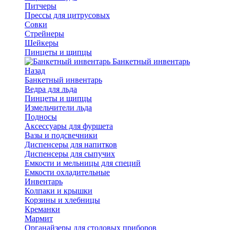
Питчеры
Прессы для цитрусовых
Совки
Стрейнеры
Шейкеры
Пинцеты и щипцы
Банкетный инвентарь
Назад
Банкетный инвентарь
Ведра для льда
Пинцеты и щипцы
Измельчители льда
Подносы
Аксессуары для фуршета
Вазы и подсвечники
Диспенсеры для напитков
Диспенсеры для сыпучих
Емкости и мельницы для специй
Емкости охладительные
Инвентарь
Колпаки и крышки
Корзины и хлебницы
Креманки
Мармит
Органайзеры для столовых приборов