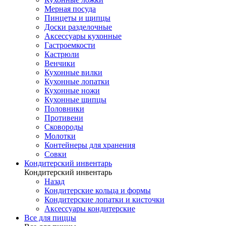
Мерная посуда
Пинцеты и щипцы
Доски разделочные
Аксессуары кухонные
Гастроемкости
Кастрюли
Венчики
Кухонные вилки
Кухонные лопатки
Кухонные ножи
Кухонные щипцы
Половники
Противени
Сковороды
Молотки
Контейнеры для хранения
Совки
Кондитерский инвентарь
Кондитерский инвентарь
Назад
Кондитерские кольца и формы
Кондитерские лопатки и кисточки
Аксессуары кондитерские
Все для пиццы