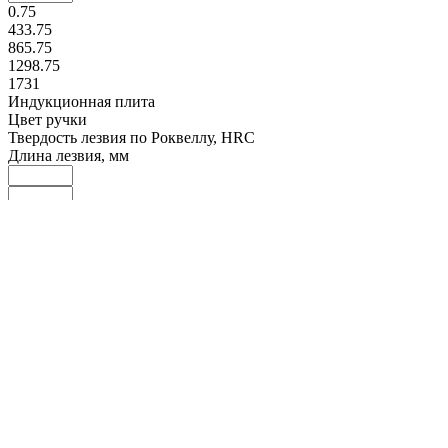
0.75
433.75
865.75
1298.75
1731
Индукционная плита
Цвет ручки
Твердость лезвия по Роквеллу, HRC
Длина лезвия, мм
12
89
166
243
320
Материал лезвия
Толщина, мм
1
16
31
45