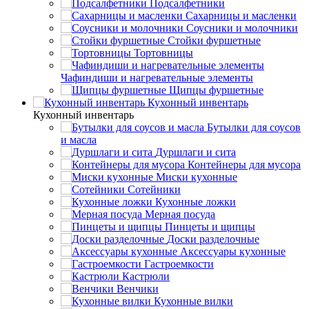
Подсалфетники
Сахарницы и масленки
Соусники и молочники
Стойки фуршетные
Тортовницы
Чафиндиши и нагревательные элементы
Щипцы фуршетные
Кухонный инвентарь
Кухонный инвентарь
Бутылки для соусов
и масла
Дуршлаги и сита
Контейнеры для мусора
Миски кухонные
Сотейники
Кухонные ложки
Мерная посуда
Пинцеты и щипцы
Доски разделочные
Аксессуары кухонные
Гастроемкости
Кастрюли
Венчики
Кухонные вилки