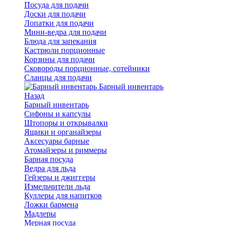
Посуда для подачи
Доски для подачи
Лопатки для подачи
Мини-ведра для подачи
Блюда для запекания
Кастрюли порционные
Корзины для подачи
Сковороды порционные, сотейники
Сланцы для подачи
Барный инвентарь
Назад
Барный инвентарь
Сифоны и капсулы
Штопоры и открывалки
Ящики и органайзеры
Аксесуары барные
Атомайзеры и риммеры
Барная посуда
Ведра для льда
Гейзеры и джиггеры
Измельчители льда
Куллеры для напитков
Ложки бармена
Мадлеры
Мерная посуда