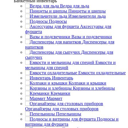
Банкетный инвентарь
Ведра для льда
Пинцеты и щипцы
Измельчители льда
Подносы
Аксессуары для
фуршета
Вазы и подсвечники
Диспенсеры для
напитков
Диспенсеры для
сыпучих
Емкости и
мельницы для специй
Емкости охладительные
Инвентарь
Колпаки и крышки
Корзины и хлебницы
Креманки
Мармит
Органайзеры для столовых приборов
Пепельницы
Подносы и
витрины для фуршета