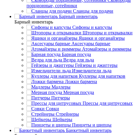
Сковороды
порционные, сотейники
Сланцы для подачи
Барный инвентарь
Барный инвентарь
Сифоны и капсулы
Штопоры и открывалки
Ящики и органайзеры
Аксесуары барные
Атомайзеры и риммеры
Барная посуда
Ведра для льда
Гейзеры и джиггеры
Измельчители льда
Куллеры для напитков
Ложки бармена
Мадлеры
Мерная посуда
Питчеры
Прессы для цитрусовых
Совки
Стрейнеры
Шейкеры
Пинцеты и щипцы
Банкетный инвентарь