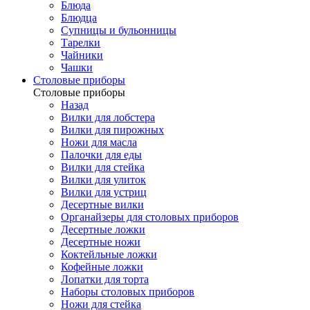
Блюда
Блюдца
Супницы и бульонницы
Тарелки
Чайники
Чашки
Cтоловые приборы
Cтоловые приборы
Назад
Вилки для лобстера
Вилки для пирожных
Ножи для масла
Палочки для еды
Вилки для стейка
Вилки для улиток
Вилки для устриц
Десертные вилки
Органайзеры для столовых приборов
Десертные ложки
Десертные ножи
Коктейльные ложки
Кофейные ложки
Лопатки для торта
Наборы столовых приборов
Ножи для стейка