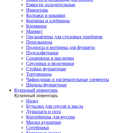
Емкости охладительные
Инвентарь
Колпаки и крышки
Корзины и хлебницы
Креманки
Мармит
Органайзеры для столовых приборов
Пепельницы
Подносы и витрины для фуршета
Подсалфетники
Сахарницы и масленки
Соусники и молочники
Стойки фуршетные
Тортовницы
Чафиндиши и нагревательные элементы
Щипцы фуршетные
Кухонный инвентарь
Кухонный инвентарь
Назад
Бутылки для соусов и масла
Дуршлаги и сита
Контейнеры для мусора
Миски кухонные
Сотейники
Кухонные ложки