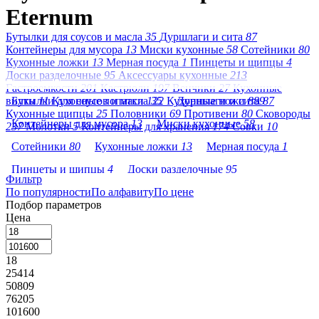
Eternum
Бутылки для соусов и масла
35
Дуршлаги и сита
87
Контейнеры для мусора
13
Миски кухонные
58
Сотейники
80
Кухонные ложки
13
Мерная посуда
1
Пинцеты и щипцы
4
Доски разделочные
95
Аксессуары кухонные
213
Гастроемкости
201
Кастрюли
197
Венчики
27
Кухонные
вилки
Бутылки для соусов и масла
11
Кухонные лопатки
122
35
Кухонные ножи
Дуршлаги и сита
889
87
Кухонные щипцы
25
Половники
69
Противени
80
Сковороды
Контейнеры для мусора
13
Миски кухонные
58
237
Молотки
5
Контейнеры для хранения
174
Совки
10
Сотейники
80
Кухонные ложки
13
Мерная посуда
1
Пинцеты и щипцы
4
Доски разделочные
95
Фильтр
По популярности
Аксессуары кухонные
По алфавиту
213
По цене
Гастроемкости
201
Подбор параметров
Кастрюли
197
Венчики
27
Кухонные вилки
11
Цена
Кухонные лопатки
122
Кухонные ножи
889
18
Кухонные щипцы
25
Половники
69
Противени
80
25414
Сковороды
237
Молотки
5
50809
76205
Контейнеры для хранения
174
Совки
10
101600