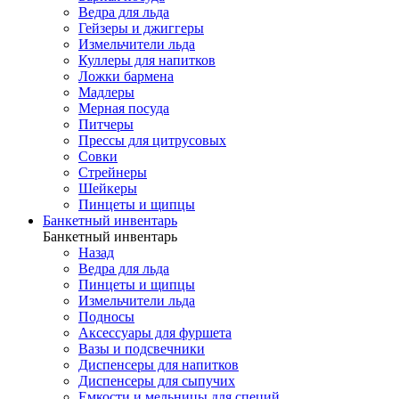
Ведра для льда
Гейзеры и джиггеры
Измельчители льда
Куллеры для напитков
Ложки бармена
Мадлеры
Мерная посуда
Питчеры
Прессы для цитрусовых
Совки
Стрейнеры
Шейкеры
Пинцеты и щипцы
Банкетный инвентарь
Банкетный инвентарь
Назад
Ведра для льда
Пинцеты и щипцы
Измельчители льда
Подносы
Аксессуары для фуршета
Вазы и подсвечники
Диспенсеры для напитков
Диспенсеры для сыпучих
Емкости и мельницы для специй