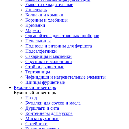
Емкости охладительные
Инвентарь
Колпаки и крышки
Корзины и хлебницы
Креманки
Мармит
Органайзеры для столовых приборов
Пепельницы
Подносы и витрины для фуршета
Подсалфетники
Сахарницы и масленки
Соусники и молочники
Стойки фуршетные
Тортовницы
Чафиндиши и нагревательные элементы
Щипцы фуршетные
Кухонный инвентарь
Кухонный инвентарь
Назад
Бутылки для соусов и масла
Дуршлаги и сита
Контейнеры для мусора
Миски кухонные
Сотейники
Кухонные ложки