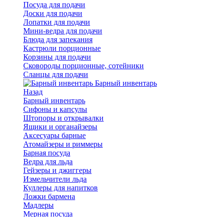
Посуда для подачи
Доски для подачи
Лопатки для подачи
Мини-ведра для подачи
Блюда для запекания
Кастрюли порционные
Корзины для подачи
Сковороды порционные, сотейники
Сланцы для подачи
Барный инвентарь
Назад
Барный инвентарь
Сифоны и капсулы
Штопоры и открывалки
Ящики и органайзеры
Аксесуары барные
Атомайзеры и риммеры
Барная посуда
Ведра для льда
Гейзеры и джиггеры
Измельчители льда
Куллеры для напитков
Ложки бармена
Мадлеры
Мерная посуда