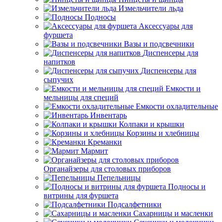
Измельчители льда
Подносы
Аксессуары для
фуршета
Вазы и подсвечники
Диспенсеры для
напитков
Диспенсеры для
сыпучих
Емкости и
мельницы для специй
Емкости охладительные
Инвентарь
Колпаки и крышки
Корзины и хлебницы
Креманки
Мармит
Органайзеры для столовых приборов
Пепельницы
Подносы и
витрины для фуршета
Подсалфетники
Сахарницы и масленки