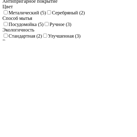
Антипригарное покрытие
Цвет
Металический (
5
)
Серебряный (
2
)
Способ мытья
Посудомойка (
5
)
Ручное (
3
)
Экологичность
Стандартная (
2
)
Улучшенная (
3
)
Высота, мм
2
438
874
1309
1745
Покрытие (Декор)
Глянец (
2
)
Зеркальная полировка (
2
)
Диаметр, мм
10
159
309
458