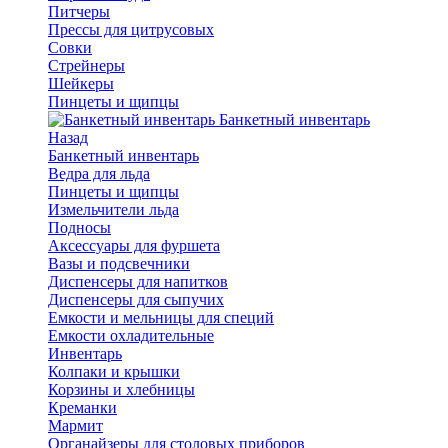
Питчеры
Прессы для цитрусовых
Совки
Стрейнеры
Шейкеры
Пинцеты и щипцы
Банкетный инвентарь
Назад
Банкетный инвентарь
Ведра для льда
Пинцеты и щипцы
Измельчители льда
Подносы
Аксессуары для фуршета
Вазы и подсвечники
Диспенсеры для напитков
Диспенсеры для сыпучих
Емкости и мельницы для специй
Емкости охладительные
Инвентарь
Колпаки и крышки
Корзины и хлебницы
Креманки
Мармит
Органайзеры для столовых приборов