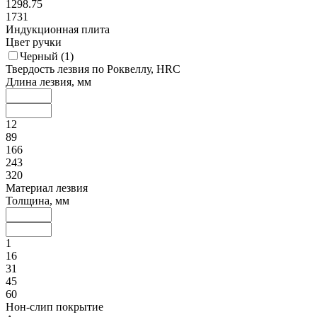
1298.75
1731
Индукционная плита
Цвет ручки
Черный (
1
)
Твердость лезвия по Роквеллу, HRC
Длина лезвия, мм
12
89
166
243
320
Материал лезвия
Толщина, мм
1
16
31
45
60
Нон-слип покрытие