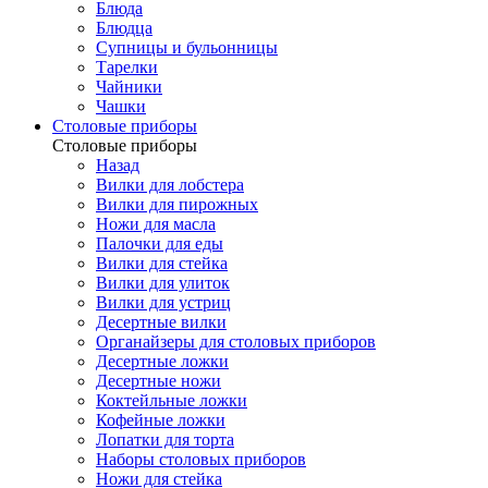
Блюда
Блюдца
Супницы и бульонницы
Тарелки
Чайники
Чашки
Cтоловые приборы
Cтоловые приборы
Назад
Вилки для лобстера
Вилки для пирожных
Ножи для масла
Палочки для еды
Вилки для стейка
Вилки для улиток
Вилки для устриц
Десертные вилки
Органайзеры для столовых приборов
Десертные ложки
Десертные ножи
Коктейльные ложки
Кофейные ложки
Лопатки для торта
Наборы столовых приборов
Ножи для стейка