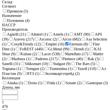
Склад
Сегмент
Премиум (
5
)
Назначение
Половник (
4
)
HACCP
Производитель
Agnelli (
21
)
Altsteel (
1
)
Amefa (
1
)
AMT (
90
)
APS
(
39
)
Araven (
217
)
Arcoroc (
2
)
Arcos (
682
)
Asa Selection
(
1
)
Cosy&Trendy (
12
)
Empire (
16
)
Eternum (
8
)
Fine
Dine (
1
)
FoREST (
440
)
Gi.Metal (
99
)
Hendi (
1
)
KAI
Shun (
9
)
Kulsan (
2
)
Lacor (
538
)
Martellato (
17
)
Matfer
(
2
)
Mazhura (
1
)
Paderno (
217
)
Pintinox (
40
)
Rak (
3
)
Sanelli (
31
)
Silikomart (
10
)
Stalgast (
9
)
The Bars (
5
)
Tognana (
1
)
Tomgast (
2
)
Tramontina (
1
)
Yaxell (
110
)
Ал
Пластик (
9
)
НТЗ (
1
)
Эксимкарготрейд (
2
)
Коллекция
Alaska (
1
)
Doria (
1
)
Frida (
1
)
Sonate (
2
)
Gastropan (
3
)
Длина, мм
1
476