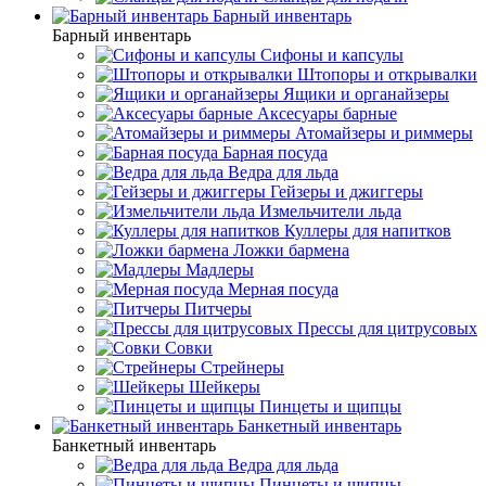
Барный инвентарь
Барный инвентарь
Сифоны и капсулы
Штопоры и открывалки
Ящики и органайзеры
Аксесуары барные
Атомайзеры и риммеры
Барная посуда
Ведра для льда
Гейзеры и джиггеры
Измельчители льда
Куллеры для напитков
Ложки бармена
Мадлеры
Мерная посуда
Питчеры
Прессы для цитрусовых
Совки
Стрейнеры
Шейкеры
Пинцеты и щипцы
Банкетный инвентарь
Банкетный инвентарь
Ведра для льда
Пинцеты и щипцы