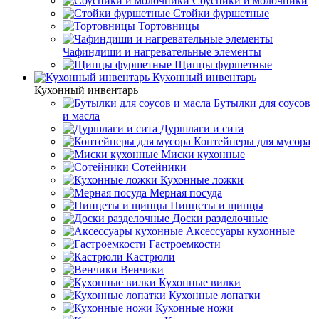
Соусники и молочники
Стойки фуршетные
Тортовницы
Чафиндиши и нагревательные элементы
Щипцы фуршетные
Кухонный инвентарь
Кухонный инвентарь
Бутылки для соусов
и масла
Дуршлаги и сита
Контейнеры для мусора
Миски кухонные
Сотейники
Кухонные ложки
Мерная посуда
Пинцеты и щипцы
Доски разделочные
Аксессуары кухонные
Гастроемкости
Кастрюли
Венчики
Кухонные вилки
Кухонные лопатки
Кухонные ножи