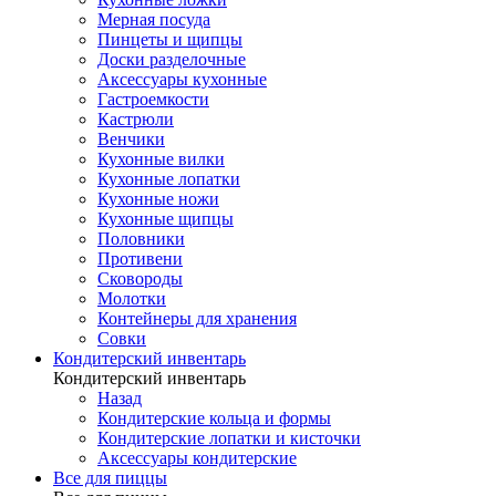
Мерная посуда
Пинцеты и щипцы
Доски разделочные
Аксессуары кухонные
Гастроемкости
Кастрюли
Венчики
Кухонные вилки
Кухонные лопатки
Кухонные ножи
Кухонные щипцы
Половники
Противени
Сковороды
Молотки
Контейнеры для хранения
Совки
Кондитерский инвентарь
Кондитерский инвентарь
Назад
Кондитерские кольца и формы
Кондитерские лопатки и кисточки
Аксессуары кондитерские
Все для пиццы