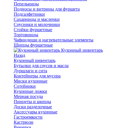
Пепельницы
Подносы и витрины для фуршета
Подсалфетники
Сахарницы и масленки
Соусники и молочники
Стойки фуршетные
Тортовницы
Чафиндиши и нагревательные элементы
Щипцы фуршетные
Кухонный инвентарь
Назад
Кухонный инвентарь
Бутылки для соусов и масла
Дуршлаги и сита
Контейнеры для мусора
Миски кухонные
Сотейники
Кухонные ложки
Мерная посуда
Пинцеты и щипцы
Доски разделочные
Аксессуары кухонные
Гастроемкости
Кастрюли
Венчики