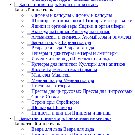
Барный инвентарь
Барный инвентарь
Сифоны и капсулы
Штопоры и открывалки
Ящики и органайзеры
Аксесуары барные
Атомайзеры и риммеры
Барная посуда
Ведра для льда
Гейзеры и джиггеры
Измельчители льда
Куллеры для напитков
Ложки бармена
Мадлеры
Мерная посуда
Питчеры
Прессы для цитрусовых
Совки
Стрейнеры
Шейкеры
Пинцеты и щипцы
Банкетный инвентарь
Банкетный инвентарь
Ведра для льда
Пинцеты и щипцы