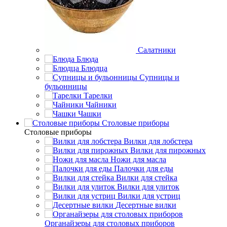
Салатники
Блюда
Блюдца
Супницы и
бульонницы
Тарелки
Чайники
Чашки
Cтоловые приборы
Cтоловые приборы
Вилки для лобстера
Вилки для пирожных
Ножи для масла
Палочки для еды
Вилки для стейка
Вилки для улиток
Вилки для устриц
Десертные вилки
Органайзеры для столовых приборов