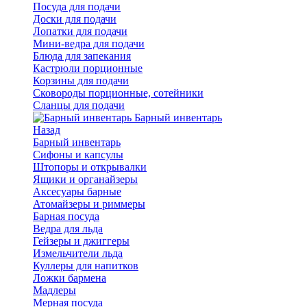
Посуда для подачи
Доски для подачи
Лопатки для подачи
Мини-ведра для подачи
Блюда для запекания
Кастрюли порционные
Корзины для подачи
Сковороды порционные, сотейники
Сланцы для подачи
Барный инвентарь
Назад
Барный инвентарь
Сифоны и капсулы
Штопоры и открывалки
Ящики и органайзеры
Аксесуары барные
Атомайзеры и риммеры
Барная посуда
Ведра для льда
Гейзеры и джиггеры
Измельчители льда
Куллеры для напитков
Ложки бармена
Мадлеры
Мерная посуда