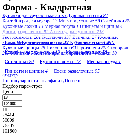
Форма - Квадратная
Бутылки для соусов и масла
35
Дуршлаги и сита
87
Контейнеры для мусора
13
Миски кухонные
58
Сотейники
80
Кухонные ложки
13
Мерная посуда
1
Пинцеты и щипцы
4
Доски разделочные
95
Аксессуары кухонные
213
Гастроемкости
201
Кастрюли
197
Венчики
27
Кухонные
вилки
Бутылки для соусов и масла
11
Кухонные лопатки
122
35
Кухонные ножи
Дуршлаги и сита
889
87
Кухонные щипцы
25
Половники
69
Противени
80
Сковороды
Контейнеры для мусора
13
Миски кухонные
58
237
Молотки
5
Контейнеры для хранения
174
Совки
10
Сотейники
80
Кухонные ложки
13
Мерная посуда
1
Пинцеты и щипцы
4
Доски разделочные
95
Фильтр
По популярности
Аксессуары кухонные
По алфавиту
213
По цене
Гастроемкости
201
Подбор параметров
Кастрюли
197
Венчики
27
Кухонные вилки
11
Цена
Кухонные лопатки
122
Кухонные ножи
889
18
Кухонные щипцы
25
Половники
69
Противени
80
25414
Сковороды
237
Молотки
5
50809
76205
Контейнеры для хранения
174
Совки
10
101600