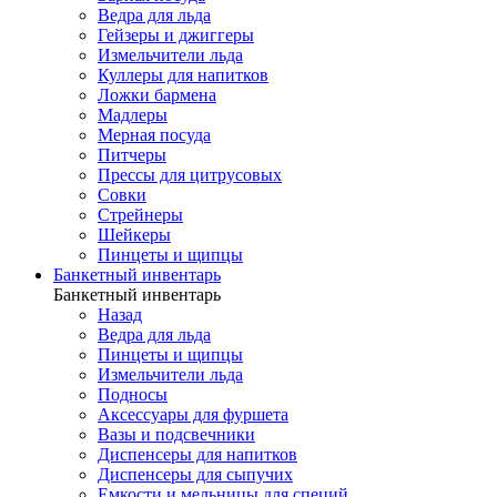
Ведра для льда
Гейзеры и джиггеры
Измельчители льда
Куллеры для напитков
Ложки бармена
Мадлеры
Мерная посуда
Питчеры
Прессы для цитрусовых
Совки
Стрейнеры
Шейкеры
Пинцеты и щипцы
Банкетный инвентарь
Банкетный инвентарь
Назад
Ведра для льда
Пинцеты и щипцы
Измельчители льда
Подносы
Аксессуары для фуршета
Вазы и подсвечники
Диспенсеры для напитков
Диспенсеры для сыпучих
Емкости и мельницы для специй