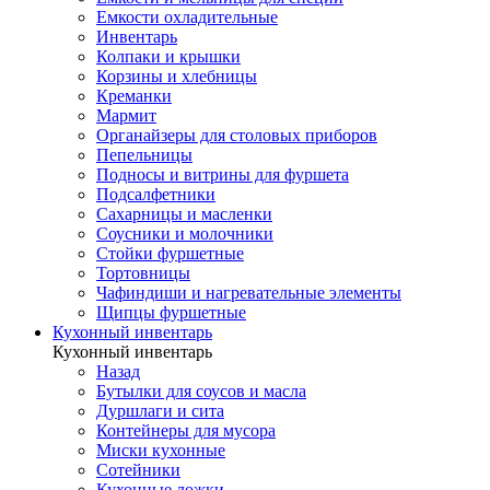
Емкости охладительные
Инвентарь
Колпаки и крышки
Корзины и хлебницы
Креманки
Мармит
Органайзеры для столовых приборов
Пепельницы
Подносы и витрины для фуршета
Подсалфетники
Сахарницы и масленки
Соусники и молочники
Стойки фуршетные
Тортовницы
Чафиндиши и нагревательные элементы
Щипцы фуршетные
Кухонный инвентарь
Кухонный инвентарь
Назад
Бутылки для соусов и масла
Дуршлаги и сита
Контейнеры для мусора
Миски кухонные
Сотейники
Кухонные ложки