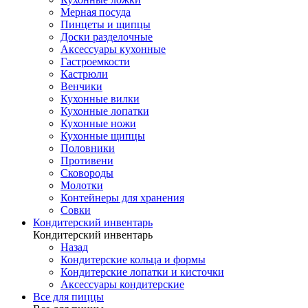
Мерная посуда
Пинцеты и щипцы
Доски разделочные
Аксессуары кухонные
Гастроемкости
Кастрюли
Венчики
Кухонные вилки
Кухонные лопатки
Кухонные ножи
Кухонные щипцы
Половники
Противени
Сковороды
Молотки
Контейнеры для хранения
Совки
Кондитерский инвентарь
Кондитерский инвентарь
Назад
Кондитерские кольца и формы
Кондитерские лопатки и кисточки
Аксессуары кондитерские
Все для пиццы