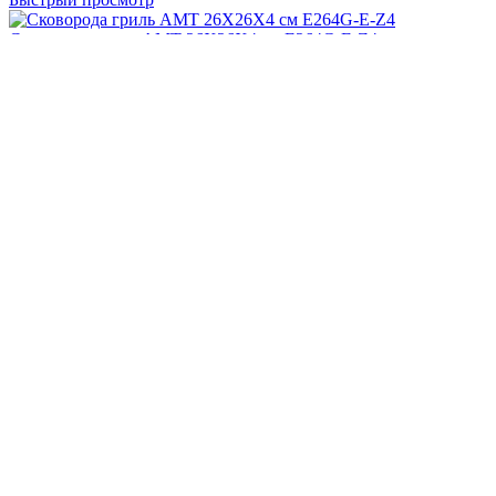
Сковорода гриль AMT 26Х26Х4 см E264G-E-Z4
3 591
₴
В наличии:
до 10 шт
Склад:
Основной
Купить
Быстрый просмотр
Сковородка глубокая (индукция) АМТ 26Х26Х7 см I-E267-E-
Z4
4 822
₴
В наличии:
до 10 шт
Склад:
Основной
Купить
Быстрый просмотр
Сковорода глубокая AMT 26X26X9 см E269GS-E-Z30
3 985
₴
Под заказ