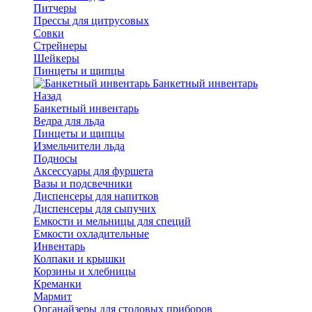
Питчеры
Прессы для цитрусовых
Совки
Стрейнеры
Шейкеры
Пинцеты и щипцы
Банкетный инвентарь
Назад
Банкетный инвентарь
Ведра для льда
Пинцеты и щипцы
Измельчители льда
Подносы
Аксессуары для фуршета
Вазы и подсвечники
Диспенсеры для напитков
Диспенсеры для сыпучих
Емкости и мельницы для специй
Емкости охладительные
Инвентарь
Колпаки и крышки
Корзины и хлебницы
Креманки
Мармит
Органайзеры для столовых приборов