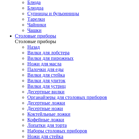
Блюда
Блюдца
Супницы и бульонницы
Тарелки
Чайники
Чашки
Cтоловые приборы
Cтоловые приборы
Назад
Вилки для лобстера
Вилки для пирожных
Ножи для масла
Палочки для еды
Вилки для стейка
Вилки для улиток
Вилки для устриц
Десертные вилки
Органайзеры для столовых приборов
Десертные ложки
Десертные ножи
Коктейльные ложки
Кофейные ложки
Лопатки для торта
Наборы столовых приборов
Ножи для стейка