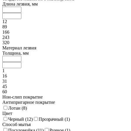
Длина лезвия, мм
12
89
166
243
320
Материал лезвия
Толщина, мм
1
16
31
45
60
Нон-слип покрытие
Антипригарное покрытие
Лотан (
8
)
Цвет
Черный (
12
)
Прозрачный (
1
)
Способ мытья
Посудомойка (
11
)
Ручное (
1
)