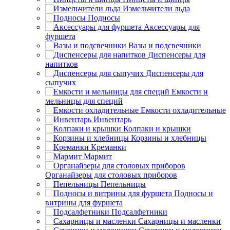
Измельчители льда
Подносы
Аксессуары для
фуршета
Вазы и подсвечники
Диспенсеры для
напитков
Диспенсеры для
сыпучих
Емкости и
мельницы для специй
Емкости охладительные
Инвентарь
Колпаки и крышки
Корзины и хлебницы
Креманки
Мармит
Органайзеры для столовых приборов
Пепельницы
Подносы и
витрины для фуршета
Подсалфетники
Сахарницы и масленки