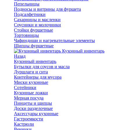
Пепельницы
Подносы и витрины для фуршета
Подсалфетники
Сахарницы и масленки
Соусники и молочники
Стойки фуршетные
Тортовницы
Чафиндиши и нагревательные элементы
Щипцы фуршетные
Кухонный инвентарь
Назад
Кухонный инвентарь
Бутылки для соусов и масла
Дуршлаги и сита
Контейнеры для мусора
Миски кухонные
Сотейники
Кухонные ложки
Мерная посуда
Пинцеты и щипцы
Доски разделочные
Аксессуары кухонные
Гастроемкости
Кастрюли
Венчики