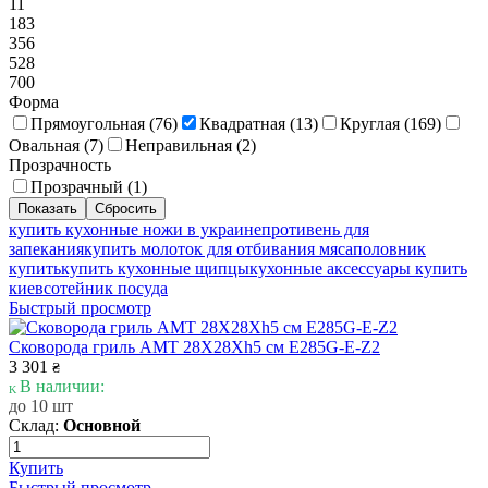
11
183
356
528
700
Форма
Прямоугольная (
76
)
Квадратная (
13
)
Круглая (
169
)
Овальная (
7
)
Неправильная (
2
)
Прозрачность
Прозрачный (
1
)
купить кухонные ножи в украине
противень для
запекания
купить молоток для отбивания мяса
половник
купить
купить кухонные щипцы
кухонные аксессуары купить
киев
сотейник посуда
Быстрый просмотр
Сковорода гриль AMT 28X28Xh5 см E285G-E-Z2
3 301
₴
В наличии:
до 10 шт
Склад:
Основной
Купить
Быстрый просмотр