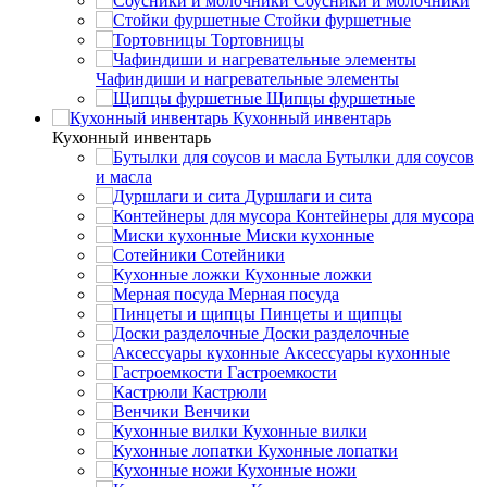
Соусники и молочники
Стойки фуршетные
Тортовницы
Чафиндиши и нагревательные элементы
Щипцы фуршетные
Кухонный инвентарь
Кухонный инвентарь
Бутылки для соусов
и масла
Дуршлаги и сита
Контейнеры для мусора
Миски кухонные
Сотейники
Кухонные ложки
Мерная посуда
Пинцеты и щипцы
Доски разделочные
Аксессуары кухонные
Гастроемкости
Кастрюли
Венчики
Кухонные вилки
Кухонные лопатки
Кухонные ножи