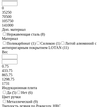
0
35250
70500
105750
141000
Доп. материал
Нержавеющая сталь (
8
)
Материал
Поликарбонат (
1
)
Силикон (
1
)
Литой алюминий с
антипригарным покрытием LOTAN (
11
)
Вес
0.75
433.75
865.75
1298.75
1731
Индукционная плита
Да (
5
)
Нет (
6
)
Цвет ручки
Металлический (
9
)
Твердость лезвия по Роквеллу, HRC