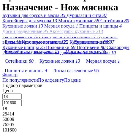
Назначение - Нож мясника
Бутылки для соусов и масла
35
Дуршлаги и сита
87
Контейнеры для мусора
13
Миски кухонные
58
Сотейники
80
Кухонные ложки
13
Мерная посуда
1
Пинцеты и щипцы
4
Доски разделочные
95
Аксессуары кухонные
213
Гастроемкости
201
Кастрюли
196
Венчики
27
Кухонные
вилки
Бутылки для соусов и масла
11
Кухонные лопатки
122
35
Кухонные ножи
Дуршлаги и сита
889
87
Кухонные щипцы
25
Половники
69
Противени
80
Сковороды
Контейнеры для мусора
13
Миски кухонные
58
237
Молотки
5
Контейнеры для хранения
174
Совки
10
Сотейники
80
Кухонные ложки
13
Мерная посуда
1
Пинцеты и щипцы
4
Доски разделочные
95
Фильтр
По популярности
Аксессуары кухонные
По алфавиту
213
По цене
Гастроемкости
201
Подбор параметров
Кастрюли
196
Венчики
27
Кухонные вилки
11
Цена
Кухонные лопатки
122
Кухонные ножи
889
18
Кухонные щипцы
25
Половники
69
Противени
80
25414
Сковороды
237
Молотки
5
50809
76205
Контейнеры для хранения
174
Совки
10
101600