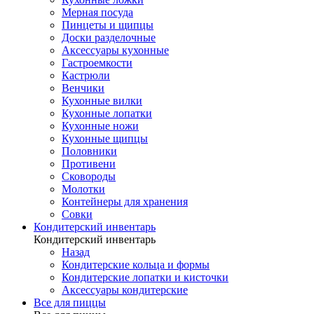
Мерная посуда
Пинцеты и щипцы
Доски разделочные
Аксессуары кухонные
Гастроемкости
Кастрюли
Венчики
Кухонные вилки
Кухонные лопатки
Кухонные ножи
Кухонные щипцы
Половники
Противени
Сковороды
Молотки
Контейнеры для хранения
Совки
Кондитерский инвентарь
Кондитерский инвентарь
Назад
Кондитерские кольца и формы
Кондитерские лопатки и кисточки
Аксессуары кондитерские
Все для пиццы