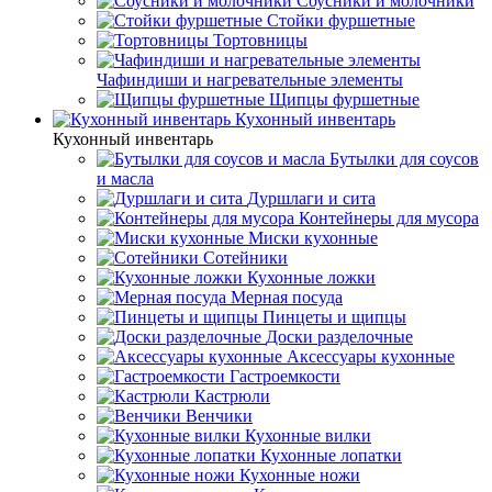
Соусники и молочники
Стойки фуршетные
Тортовницы
Чафиндиши и нагревательные элементы
Щипцы фуршетные
Кухонный инвентарь
Кухонный инвентарь
Бутылки для соусов
и масла
Дуршлаги и сита
Контейнеры для мусора
Миски кухонные
Сотейники
Кухонные ложки
Мерная посуда
Пинцеты и щипцы
Доски разделочные
Аксессуары кухонные
Гастроемкости
Кастрюли
Венчики
Кухонные вилки
Кухонные лопатки
Кухонные ножи