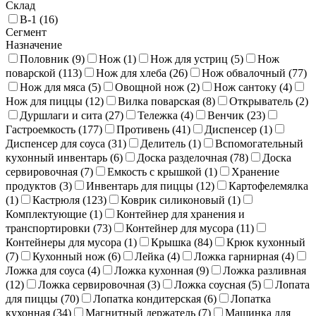
Склад
В-1 (
16
)
Сегмент
Назначение
Половник (
9
)
Нож (
1
)
Нож для устриц (
5
)
Нож
поварской (
113
)
Нож для хлеба (
26
)
Нож обвалочный (
77
)
Нож для мяса (
5
)
Овощной нож (
2
)
Нож сантоку (
4
)
Нож для пиццы (
12
)
Вилка поварская (
8
)
Открыватель (
2
)
Дуршлаги и сита (
27
)
Тележка (
4
)
Венчик (
23
)
Гастроемкость (
177
)
Противень (
41
)
Диспенсер (
1
)
Диспенсер для соуса (
31
)
Делитель (
1
)
Вспомогательный
кухонный инвентарь (
6
)
Доска разделочная (
78
)
Доска
сервировочная (
7
)
Емкость с крышкой (
1
)
Хранение
продуктов (
3
)
Инвентарь для пиццы (
12
)
Картофелемялка
(
1
)
Кастрюля (
123
)
Коврик силиконовый (
1
)
Комплектующие (
1
)
Контейнер для хранения и
транспортировки (
73
)
Контейнер для мусора (
11
)
Контейнеры для мусора (
1
)
Крышка (
84
)
Крюк кухонный
(
7
)
Кухонный нож (
6
)
Лейка (
4
)
Ложка гарнирная (
4
)
Ложка для соуса (
4
)
Ложка кухонная (
9
)
Ложка разливная
(
12
)
Ложка сервировочная (
3
)
Ложка соусная (
5
)
Лопата
для пиццы (
70
)
Лопатка кондитерская (
6
)
Лопатка
кухонная (
34
)
Магнитный держатель (
7
)
Машинка для