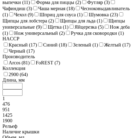
выпечки (
11
)
Форма для пиццы (
2
)
Футляр (
3
)
Чафиндиш (
3
)
Чаша мерная (
18
)
Чесноковыдавливатель
(
1
)
Чехол (
9
)
Шприц для соуса (
1
)
Шумовка (
23
)
Щипцы для лобстера (
2
)
Щипцы для льда (
1
)
Щипцы
универсальные (
9
)
Щетка (
1
)
Яйцерезка (
5
)
Нож деба
(
1
)
Нож универсальный (
2
)
Ручка для сковородки (
1
)
HACCP
Красный (
17
)
Синий (
18
)
Зеленый (
1
)
Желтый (
17
)
Черный (
17
)
Производитель
Arcos (
81
)
FoREST (
7
)
Коллекция
2900 (
64
)
Длина, мм
1
476
951
1425
1900
Рельеф
Наличие крышки
Объем, мл