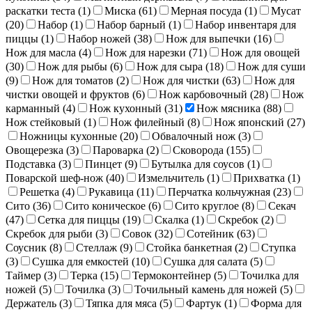
раскатки теста (
1
)
Миска (
61
)
Мерная посуда (
1
)
Мусат
(
20
)
Набор (
1
)
Набор барный (
1
)
Набор инвентаря для
пиццы (
1
)
Набор ножей (
38
)
Нож для выпечки (
16
)
Нож для масла (
4
)
Нож для нарезки (
71
)
Нож для овощей
(
30
)
Нож для рыбы (
6
)
Нож для сыра (
18
)
Нож для суши
(
9
)
Нож для томатов (
2
)
Нож для чистки (
63
)
Нож для
чистки овощей и фруктов (
6
)
Нож карбовочный (
28
)
Нож
карманный (
4
)
Нож кухонный (
31
)
Нож мясника (
88
)
Нож стейковый (
1
)
Нож филейный (
8
)
Нож японский (
27
)
Ножницы кухонные (
20
)
Обвалочный нож (
3
)
Овощерезка (
3
)
Пароварка (
2
)
Сковорода (
155
)
Подставка (
3
)
Пинцет (
9
)
Бутылка для соусов (
1
)
Поварской шеф-нож (
40
)
Измельчитель (
1
)
Прихватка (
1
)
Решетка (
4
)
Рукавица (
11
)
Перчатка кольчужная (
23
)
Сито (
36
)
Сито коническое (
6
)
Сито круглое (
8
)
Секач
(
47
)
Сетка для пиццы (
19
)
Скалка (
1
)
Скребок (
2
)
Скребок для рыби (
3
)
Совок (
32
)
Сотейник (
63
)
Соусник (
8
)
Стеллаж (
9
)
Стойка банкетная (
2
)
Ступка
(
3
)
Сушка для емкостей (
10
)
Сушка для салата (
5
)
Таймер (
3
)
Терка (
15
)
Термоконтейнер (
5
)
Точилка для
ножей (
5
)
Точилка (
3
)
Точильный камень для ножей (
5
)
Держатель (
3
)
Тяпка для мяса (
5
)
Фартук (
1
)
Форма для