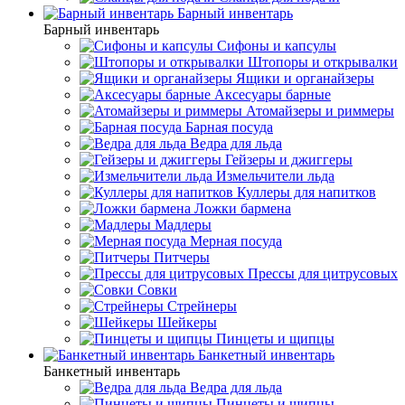
Барный инвентарь
Барный инвентарь
Сифоны и капсулы
Штопоры и открывалки
Ящики и органайзеры
Аксесуары барные
Атомайзеры и риммеры
Барная посуда
Ведра для льда
Гейзеры и джиггеры
Измельчители льда
Куллеры для напитков
Ложки бармена
Мадлеры
Мерная посуда
Питчеры
Прессы для цитрусовых
Совки
Стрейнеры
Шейкеры
Пинцеты и щипцы
Банкетный инвентарь
Банкетный инвентарь
Ведра для льда
Пинцеты и щипцы