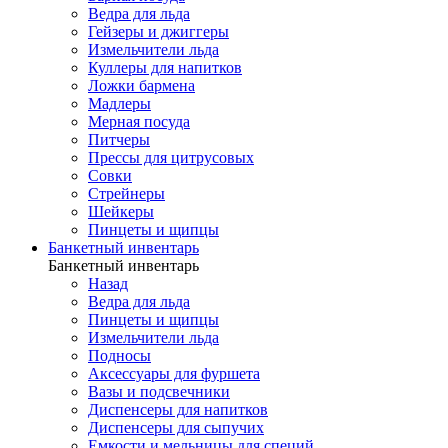
Ведра для льда
Гейзеры и джиггеры
Измельчители льда
Куллеры для напитков
Ложки бармена
Мадлеры
Мерная посуда
Питчеры
Прессы для цитрусовых
Совки
Стрейнеры
Шейкеры
Пинцеты и щипцы
Банкетный инвентарь
Банкетный инвентарь
Назад
Ведра для льда
Пинцеты и щипцы
Измельчители льда
Подносы
Аксессуары для фуршета
Вазы и подсвечники
Диспенсеры для напитков
Диспенсеры для сыпучих
Емкости и мельницы для специй