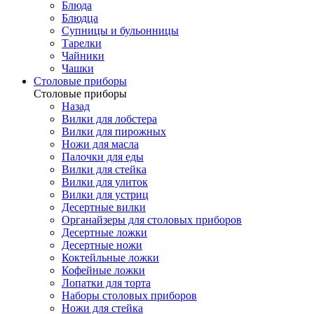
Блюда
Блюдца
Супницы и бульонницы
Тарелки
Чайники
Чашки
Cтоловые приборы
Cтоловые приборы
Назад
Вилки для лобстера
Вилки для пирожных
Ножи для масла
Палочки для еды
Вилки для стейка
Вилки для улиток
Вилки для устриц
Десертные вилки
Органайзеры для столовых приборов
Десертные ложки
Десертные ножи
Коктейльные ложки
Кофейные ложки
Лопатки для торта
Наборы столовых приборов
Ножи для стейка