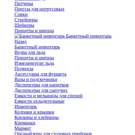
Питчеры
Прессы для цитрусовых
Совки
Стрейнеры
Шейкеры
Пинцеты и щипцы
Банкетный инвентарь
Назад
Банкетный инвентарь
Ведра для льда
Пинцеты и щипцы
Измельчители льда
Подносы
Аксессуары для фуршета
Вазы и подсвечники
Диспенсеры для напитков
Диспенсеры для сыпучих
Емкости и мельницы для специй
Емкости охладительные
Инвентарь
Колпаки и крышки
Корзины и хлебницы
Креманки
Мармит
Органайзеры для столовых приборов