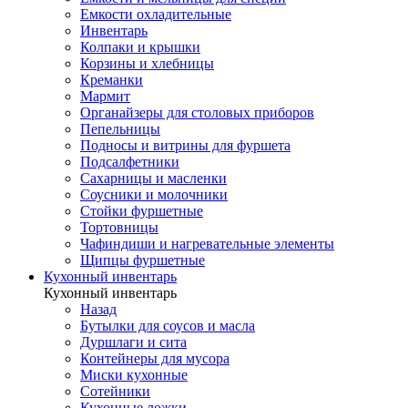
Емкости охладительные
Инвентарь
Колпаки и крышки
Корзины и хлебницы
Креманки
Мармит
Органайзеры для столовых приборов
Пепельницы
Подносы и витрины для фуршета
Подсалфетники
Сахарницы и масленки
Соусники и молочники
Стойки фуршетные
Тортовницы
Чафиндиши и нагревательные элементы
Щипцы фуршетные
Кухонный инвентарь
Кухонный инвентарь
Назад
Бутылки для соусов и масла
Дуршлаги и сита
Контейнеры для мусора
Миски кухонные
Сотейники
Кухонные ложки