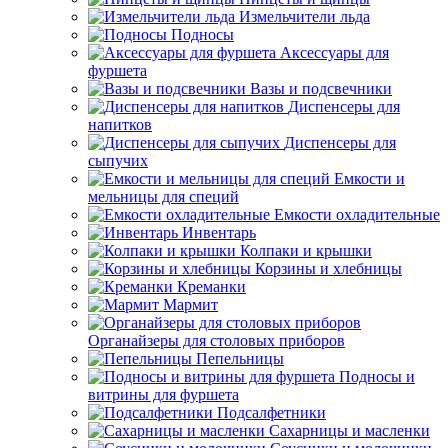
Измельчители льда
Подносы
Аксессуары для
фуршета
Вазы и подсвечники
Диспенсеры для
напитков
Диспенсеры для
сыпучих
Емкости и
мельницы для специй
Емкости охладительные
Инвентарь
Колпаки и крышки
Корзины и хлебницы
Креманки
Мармит
Органайзеры для столовых приборов
Пепельницы
Подносы и
витрины для фуршета
Подсалфетники
Сахарницы и масленки