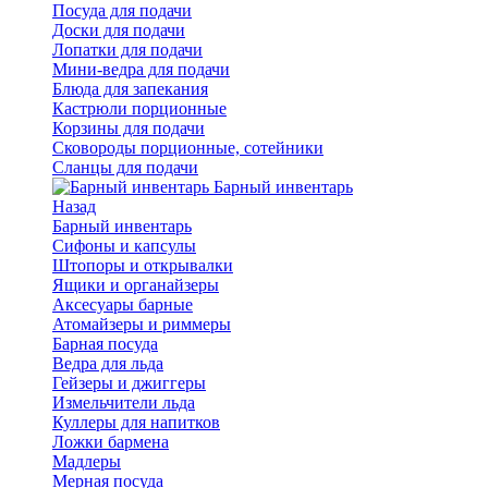
Посуда для подачи
Доски для подачи
Лопатки для подачи
Мини-ведра для подачи
Блюда для запекания
Кастрюли порционные
Корзины для подачи
Сковороды порционные, сотейники
Сланцы для подачи
Барный инвентарь
Назад
Барный инвентарь
Сифоны и капсулы
Штопоры и открывалки
Ящики и органайзеры
Аксесуары барные
Атомайзеры и риммеры
Барная посуда
Ведра для льда
Гейзеры и джиггеры
Измельчители льда
Куллеры для напитков
Ложки бармена
Мадлеры
Мерная посуда