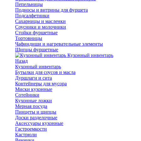
Пепельницы
Подносы и витрины для фуршета
Подсалфетники
Сахарницы и масленки
Соусники и молочники
Стойки фуршетные
Тортовницы
Чафиндиши и нагревательные элементы
Щипцы фуршетные
Кухонный инвентарь
Назад
Кухонный инвентарь
Бутылки для соусов и масла
Дуршлаги и сита
Контейнеры для мусора
Миски кухонные
Сотейники
Кухонные ложки
Мерная посуда
Пинцеты и щипцы
Доски разделочные
Аксессуары кухонные
Гастроемкости
Кастрюли
Венчики