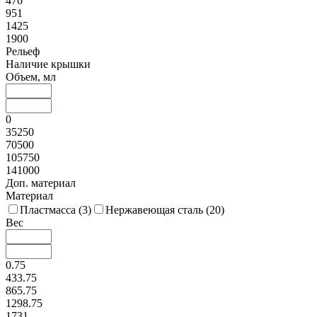
476
951
1425
1900
Рельеф
Наличие крышки
Объем, мл
0
35250
70500
105750
141000
Доп. материал
Материал
Пластмасса (
3
)
Нержавеющая сталь (
20
)
Вес
0.75
433.75
865.75
1298.75
1731