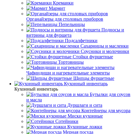
Креманки
Мармит
Органайзеры для столовых приборов
Пепельницы
Подносы и
витрины для фуршета
Подсалфетники
Сахарницы и масленки
Соусники и молочники
Стойки фуршетные
Тортовницы
Чафиндиши и нагревательные элементы
Щипцы фуршетные
Кухонный инвентарь
Кухонный инвентарь
Бутылки для соусов
и масла
Дуршлаги и сита
Контейнеры для мусора
Миски кухонные
Сотейники
Кухонные ложки
Мерная посуда