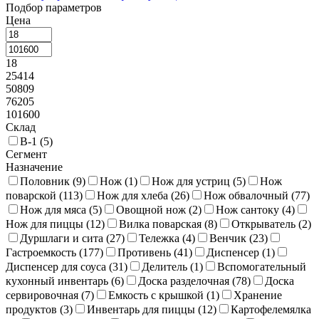
Подбор параметров
Кастрюли
197
Венчики
27
Кухонные вилки
11
Цена
Кухонные лопатки
122
Кухонные ножи
889
18
Кухонные щипцы
25
Половники
69
Противени
80
25414
Сковороды
237
Молотки
5
50809
76205
Контейнеры для хранения
174
Совки
10
101600
Склад
В-1 (
5
)
Сегмент
Назначение
Половник (
9
)
Нож (
1
)
Нож для устриц (
5
)
Нож
поварской (
113
)
Нож для хлеба (
26
)
Нож обвалочный (
77
)
Нож для мяса (
5
)
Овощной нож (
2
)
Нож сантоку (
4
)
Нож для пиццы (
12
)
Вилка поварская (
8
)
Открыватель (
2
)
Дуршлаги и сита (
27
)
Тележка (
4
)
Венчик (
23
)
Гастроемкость (
177
)
Противень (
41
)
Диспенсер (
1
)
Диспенсер для соуса (
31
)
Делитель (
1
)
Вспомогательный
кухонный инвентарь (
6
)
Доска разделочная (
78
)
Доска
сервировочная (
7
)
Емкость с крышкой (
1
)
Хранение
продуктов (
3
)
Инвентарь для пиццы (
12
)
Картофелемялка