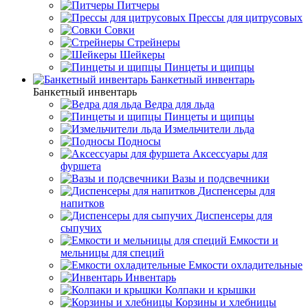
Питчеры
Прессы для цитрусовых
Совки
Стрейнеры
Шейкеры
Пинцеты и щипцы
Банкетный инвентарь
Банкетный инвентарь
Ведра для льда
Пинцеты и щипцы
Измельчители льда
Подносы
Аксессуары для
фуршета
Вазы и подсвечники
Диспенсеры для
напитков
Диспенсеры для
сыпучих
Емкости и
мельницы для специй
Емкости охладительные
Инвентарь
Колпаки и крышки
Корзины и хлебницы