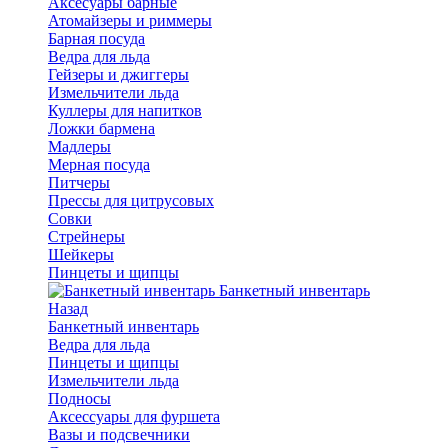
Аксесуары барные
Атомайзеры и риммеры
Барная посуда
Ведра для льда
Гейзеры и джиггеры
Измельчители льда
Куллеры для напитков
Ложки бармена
Мадлеры
Мерная посуда
Питчеры
Прессы для цитрусовых
Совки
Стрейнеры
Шейкеры
Пинцеты и щипцы
Банкетный инвентарь
Назад
Банкетный инвентарь
Ведра для льда
Пинцеты и щипцы
Измельчители льда
Подносы
Аксессуары для фуршета
Вазы и подсвечники