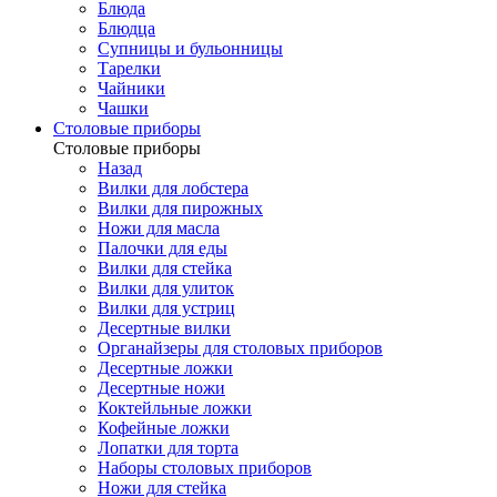
Блюда
Блюдца
Супницы и бульонницы
Тарелки
Чайники
Чашки
Cтоловые приборы
Cтоловые приборы
Назад
Вилки для лобстера
Вилки для пирожных
Ножи для масла
Палочки для еды
Вилки для стейка
Вилки для улиток
Вилки для устриц
Десертные вилки
Органайзеры для столовых приборов
Десертные ложки
Десертные ножи
Коктейльные ложки
Кофейные ложки
Лопатки для торта
Наборы столовых приборов
Ножи для стейка