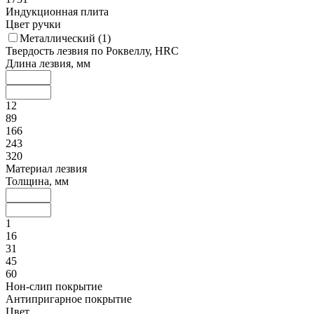
Индукционная плита
Цвет ручки
Металлический (
1
)
Твердость лезвия по Роквеллу, HRC
Длина лезвия, мм
12
89
166
243
320
Материал лезвия
Толщина, мм
1
16
31
45
60
Нон-слип покрытие
Антипригарное покрытие
Цвет