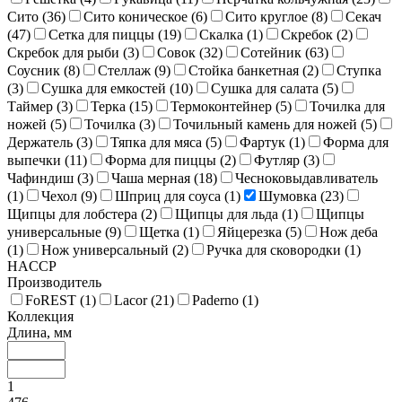
Сито (
36
)
Сито коническое (
6
)
Сито круглое (
8
)
Секач
(
47
)
Сетка для пиццы (
19
)
Скалка (
1
)
Скребок (
2
)
Скребок для рыби (
3
)
Совок (
32
)
Сотейник (
63
)
Соусник (
8
)
Стеллаж (
9
)
Стойка банкетная (
2
)
Ступка
(
3
)
Сушка для емкостей (
10
)
Сушка для салата (
5
)
Таймер (
3
)
Терка (
15
)
Термоконтейнер (
5
)
Точилка для
ножей (
5
)
Точилка (
3
)
Точильный камень для ножей (
5
)
Держатель (
3
)
Тяпка для мяса (
5
)
Фартук (
1
)
Форма для
выпечки (
11
)
Форма для пиццы (
2
)
Футляр (
3
)
Чафиндиш (
3
)
Чаша мерная (
18
)
Чесноковыдавливатель
(
1
)
Чехол (
9
)
Шприц для соуса (
1
)
Шумовка (
23
)
Щипцы для лобстера (
2
)
Щипцы для льда (
1
)
Щипцы
универсальные (
9
)
Щетка (
1
)
Яйцерезка (
5
)
Нож деба
(
1
)
Нож универсальный (
2
)
Ручка для сковородки (
1
)
HACCP
Производитель
FoREST (
1
)
Lacor (
21
)
Paderno (
1
)
Коллекция
Длина, мм
1