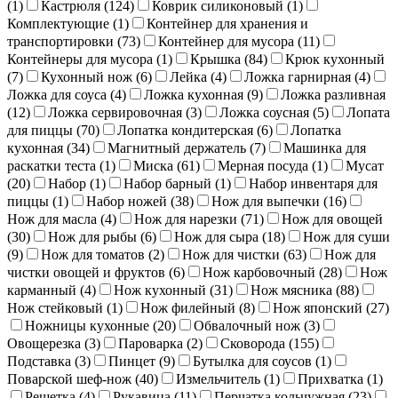
(
1
)
Кастрюля (
124
)
Коврик силиконовый (
1
)
Комплектующие (
1
)
Контейнер для хранения и
транспортировки (
73
)
Контейнер для мусора (
11
)
Контейнеры для мусора (
1
)
Крышка (
84
)
Крюк кухонный
(
7
)
Кухонный нож (
6
)
Лейка (
4
)
Ложка гарнирная (
4
)
Ложка для соуса (
4
)
Ложка кухонная (
9
)
Ложка разливная
(
12
)
Ложка сервировочная (
3
)
Ложка соусная (
5
)
Лопата
для пиццы (
70
)
Лопатка кондитерская (
6
)
Лопатка
кухонная (
34
)
Магнитный держатель (
7
)
Машинка для
раскатки теста (
1
)
Миска (
61
)
Мерная посуда (
1
)
Мусат
(
20
)
Набор (
1
)
Набор барный (
1
)
Набор инвентаря для
пиццы (
1
)
Набор ножей (
38
)
Нож для выпечки (
16
)
Нож для масла (
4
)
Нож для нарезки (
71
)
Нож для овощей
(
30
)
Нож для рыбы (
6
)
Нож для сыра (
18
)
Нож для суши
(
9
)
Нож для томатов (
2
)
Нож для чистки (
63
)
Нож для
чистки овощей и фруктов (
6
)
Нож карбовочный (
28
)
Нож
карманный (
4
)
Нож кухонный (
31
)
Нож мясника (
88
)
Нож стейковый (
1
)
Нож филейный (
8
)
Нож японский (
27
)
Ножницы кухонные (
20
)
Обвалочный нож (
3
)
Овощерезка (
3
)
Пароварка (
2
)
Сковорода (
155
)
Подставка (
3
)
Пинцет (
9
)
Бутылка для соусов (
1
)
Поварской шеф-нож (
40
)
Измельчитель (
1
)
Прихватка (
1
)
Решетка (
4
)
Рукавица (
11
)
Перчатка кольчужная (
23
)