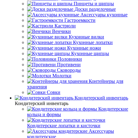
Пинцеты и щипцы
Доски разделочные
Аксессуары кухонные
Гастроемкости
Кастрюли
Венчики
Кухонные вилки
Кухонные лопатки
Кухонные ножи
Кухонные щипцы
Половники
Противени
Сковороды
Молотки
Контейнеры для
хранения
Совки
Кондитерский инвентарь
Кондитерский инвентарь
Кондитерские
кольца и формы
Кондитерские лопатки и кисточки
Аксессуары
кондитерские