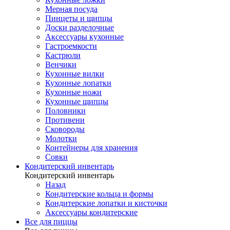
Мерная посуда
Пинцеты и щипцы
Доски разделочные
Аксессуары кухонные
Гастроемкости
Кастрюли
Венчики
Кухонные вилки
Кухонные лопатки
Кухонные ножи
Кухонные щипцы
Половники
Противени
Сковороды
Молотки
Контейнеры для хранения
Совки
Кондитерский инвентарь
Кондитерский инвентарь
Назад
Кондитерские кольца и формы
Кондитерские лопатки и кисточки
Аксессуары кондитерские
Все для пиццы