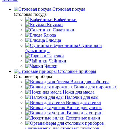
Столовая посуда
Столовая посуда
Кофейники
Кружки
Салатники
Блюда
Блюдца
Супницы и
бульонницы
Тарелки
Чайники
Чашки
Cтоловые приборы
Cтоловые приборы
Вилки для лобстера
Вилки для пирожных
Ножи для масла
Палочки для еды
Вилки для стейка
Вилки для улиток
Вилки для устриц
Десертные вилки
Органайзеры для столовых приборов