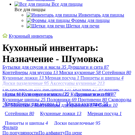
Все для пиццы
Все для пиццы
Инвентарь для пиццы
Формы для пиццы
Щетки для печи
Кухонный инвентарь
Кухонный инвентарь:
Назначение - Шумовка
Бутылки для соусов и масла
35
Дуршлаги и сита
87
Контейнеры для мусора
13
Миски кухонные
58
Сотейники
80
Кухонные ложки
13
Мерная посуда
1
Пинцеты и щипцы
4
Доски разделочные
95
Аксессуары кухонные
213
Гастроемкости
201
Кастрюли
197
Венчики
27
Кухонные
вилки
Бутылки для соусов и масла
11
Кухонные лопатки
122
35
Кухонные ножи
Дуршлаги и сита
889
87
Кухонные щипцы
25
Половники
69
Противени
80
Сковороды
Контейнеры для мусора
13
Миски кухонные
58
237
Молотки
5
Контейнеры для хранения
174
Совки
10
Сотейники
80
Кухонные ложки
13
Мерная посуда
1
Пинцеты и щипцы
4
Доски разделочные
95
Фильтр
По популярности
Аксессуары кухонные
По алфавиту
213
По цене
Гастроемкости
201