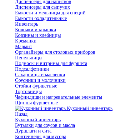
Диспенсеры для напитков
Диспенсеры для сыпучих
Емкости и мельницы для специй
Емкости охладительные
Инвентарь
Колпаки и крышки
Корзины и хлебницы
Креманки
Мармит
Органайзеры для столовых приборов
Пепельницы
Подносы и витрины для фуршета
Подсалфетники
Сахарницы и масленки
Соусники и молочники
Стойки фуршетные
Тортовницы
Чафиндиши и нагревательные элементы
Щипцы фуршетные
Кухонный инвентарь
Назад
Кухонный инвентарь
Бутылки для соусов и масла
Дуршлаги и сита
Контейнеры для мусора