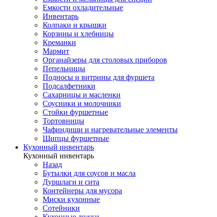
Емкости охладительные
Инвентарь
Колпаки и крышки
Корзины и хлебницы
Креманки
Мармит
Органайзеры для столовых приборов
Пепельницы
Подносы и витрины для фуршета
Подсалфетники
Сахарницы и масленки
Соусники и молочники
Стойки фуршетные
Тортовницы
Чафиндиши и нагревательные элементы
Щипцы фуршетные
Кухонный инвентарь
Кухонный инвентарь
Назад
Бутылки для соусов и масла
Дуршлаги и сита
Контейнеры для мусора
Миски кухонные
Сотейники
Кухонные ложки