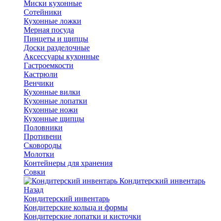
Миски кухонные
Сотейники
Кухонные ложки
Мерная посуда
Пинцеты и щипцы
Доски разделочные
Аксессуары кухонные
Гастроемкости
Кастрюли
Венчики
Кухонные вилки
Кухонные лопатки
Кухонные ножи
Кухонные щипцы
Половники
Противени
Сковороды
Молотки
Контейнеры для хранения
Совки
Кондитерский инвентарь
Назад
Кондитерский инвентарь
Кондитерские кольца и формы
Кондитерские лопатки и кисточки