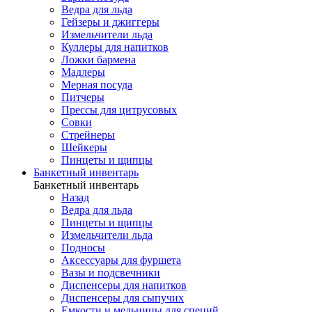
Ведра для льда
Гейзеры и джиггеры
Измельчители льда
Куллеры для напитков
Ложки бармена
Мадлеры
Мерная посуда
Питчеры
Прессы для цитрусовых
Совки
Стрейнеры
Шейкеры
Пинцеты и щипцы
Банкетный инвентарь
Банкетный инвентарь
Назад
Ведра для льда
Пинцеты и щипцы
Измельчители льда
Подносы
Аксессуары для фуршета
Вазы и подсвечники
Диспенсеры для напитков
Диспенсеры для сыпучих
Емкости и мельницы для специй