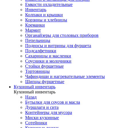
Емкости охладительные
Инвентарь
Колпаки и крышки
Корзины и хлебницы
Креманки
Мармит
Органайзеры для столовых приборов
Пепельницы
Подносы и витрины для фуршета
Подсалфетники
Сахарницы и масленки
Соусники и молочники
Стойки фуршетные
Тортовницы
Чафиндиши и нагревательные элементы
Щипцы фуршетные
Кухонный инвентарь
Кухонный инвентарь
Назад
Бутылки для соусов и масла
Дуршлаги и сита
Контейнеры для мусора
Миски кухонные
Сотейники
Кухонные ложки