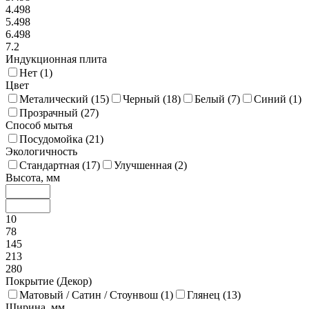
4.498
5.498
6.498
7.2
Индукционная плита
Нет (
1
)
Цвет
Металический (
15
)
Черный (
18
)
Белый (
7
)
Синий (
1
)
Прозрачный (
27
)
Способ мытья
Посудомойка (
21
)
Экологичность
Стандартная (
17
)
Улучшенная (
2
)
Высота, мм
10
78
145
213
280
Покрытие (Декор)
Матовый / Сатин / Стоунвош (
1
)
Глянец (
13
)
Ширина, мм