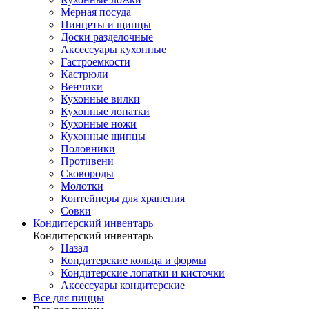
Мерная посуда
Пинцеты и щипцы
Доски разделочные
Аксессуары кухонные
Гастроемкости
Кастрюли
Венчики
Кухонные вилки
Кухонные лопатки
Кухонные ножи
Кухонные щипцы
Половники
Противени
Сковороды
Молотки
Контейнеры для хранения
Совки
Кондитерский инвентарь
Кондитерский инвентарь
Назад
Кондитерские кольца и формы
Кондитерские лопатки и кисточки
Аксессуары кондитерские
Все для пиццы