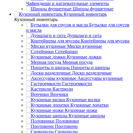
Чафиндиши и нагревательные элементы
Щипцы фуршетные
Кухонный инвентарь
Кухонный инвентарь
Бутылки для соусов
и масла
Дуршлаги и сита
Контейнеры для мусора
Миски кухонные
Сотейники
Кухонные ложки
Мерная посуда
Пинцеты и щипцы
Доски разделочные
Аксессуары кухонные
Гастроемкости
Кастрюли
Венчики
Кухонные вилки
Кухонные лопатки
Кухонные ножи
Кухонные щипцы
Половники
Противени
Сковороды