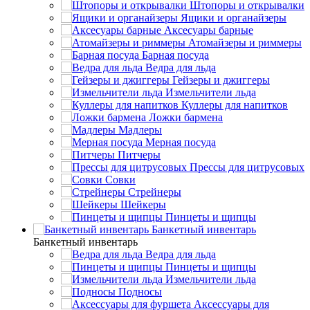
Штопоры и открывалки
Ящики и органайзеры
Аксесуары барные
Атомайзеры и риммеры
Барная посуда
Ведра для льда
Гейзеры и джиггеры
Измельчители льда
Куллеры для напитков
Ложки бармена
Мадлеры
Мерная посуда
Питчеры
Прессы для цитрусовых
Совки
Стрейнеры
Шейкеры
Пинцеты и щипцы
Банкетный инвентарь
Банкетный инвентарь
Ведра для льда
Пинцеты и щипцы
Измельчители льда
Подносы
Аксессуары для