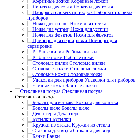
Кофейные ложки
Лопатки для торта
Наборы столовых
приборов
Ножи для стейка
Ножи для устриц
Ножи для фруктов
Приборы для
сервировки
Рыбные вилки
Рыбные ножи
Столовые вилки
Столовые ложки
Столовые ножи
Упаковки для приборов
Чайные ложки
Стеклянная посуда
Стеклянная посуда
Бокалы для коньяка
Бокалы шале
Декантеры
Бутылки
Кружки из стекла
Стаканы для воды
Банки