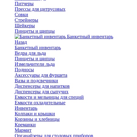
Питчеры
Прессы для цитрусовых
Совки
Стрейнеры
Шейкеры
Пинцеты и щипцы
Банкетный инвентарь
Назад
Банкетный инвентарь
Ведра для льда
Пинцеты и щипцы
Измельчители льда
Подносы
Аксессуары для фуршета
Вазы и подсвечники
Диспенсеры для напитков
Диспенсеры для сыпучих
Емкости и мельницы для специй
Емкости охладительные
Инвентарь
Колпаки и крышки
Корзины и хлебницы
Креманки
Мармит
Органайзеры для столовых приборов