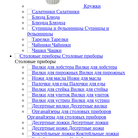
Кружки
Салатники
Блюда
Блюдца
Супницы и
бульонницы
Тарелки
Чайники
Чашки
Cтоловые приборы
Cтоловые приборы
Вилки для лобстера
Вилки для пирожных
Ножи для масла
Палочки для еды
Вилки для стейка
Вилки для улиток
Вилки для устриц
Десертные вилки
Органайзеры для столовых приборов
Десертные ложки
Десертные ножи
Коктейльные ложки