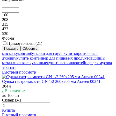
100
208
315
423
530
Форма
Прямоугольная (
21
)
миска кухонная
бутылки для соуса купить
противень в
духовку
купить контейнер для пищевых продуктов
щипцы
металлические кухонные
купить венчик
контейнер для мусора
заказать
Быстрый просмотр
Сушка гастроемкости GN 1/2 260х205 мм Araven 00241
304
₴
В наличии:
до 100 шт
Склад:
В-1
Купить
Быстрый просмотр