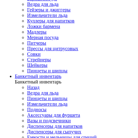
Ведра для льда
Гейзеры и джиггеры
Измельчители льда
Куллеры для напитков
Ложки бармена
Мадлеры
Мерная посуда
Питчеры
Прессы для цитрусовых
Совки
Стрейнеры
Шейкеры
Пинцеты и щипцы
Банкетный инвентарь
Банкетный инвентарь
Назад
Ведра для льда
Пинцеты и щипцы
Измельчители льда
Подносы
Аксессуары для фуршета
Вазы и подсвечники
Диспенсеры для напитков
Диспенсеры для сыпучих
Емкости и мельницы для специй