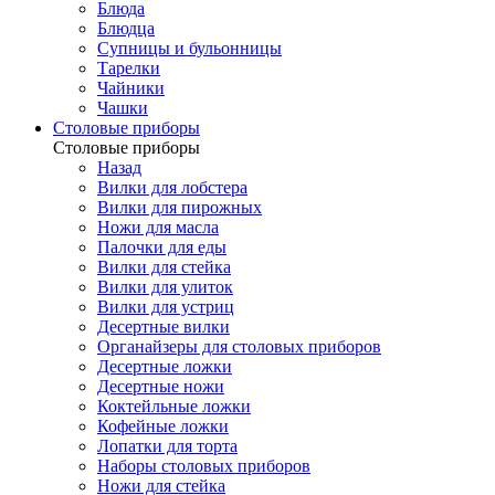
Блюда
Блюдца
Супницы и бульонницы
Тарелки
Чайники
Чашки
Cтоловые приборы
Cтоловые приборы
Назад
Вилки для лобстера
Вилки для пирожных
Ножи для масла
Палочки для еды
Вилки для стейка
Вилки для улиток
Вилки для устриц
Десертные вилки
Органайзеры для столовых приборов
Десертные ложки
Десертные ножи
Коктейльные ложки
Кофейные ложки
Лопатки для торта
Наборы столовых приборов
Ножи для стейка