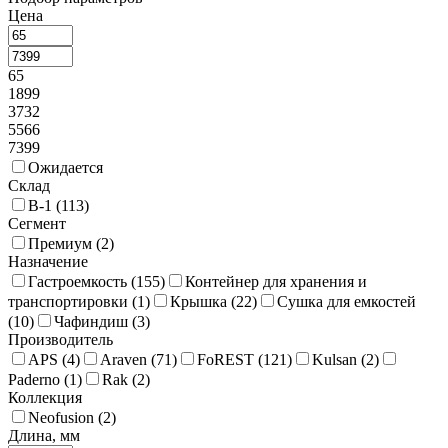
Цена
65
1899
3732
5566
7399
Ожидается
Склад
В-1 (
113
)
Сегмент
Премиум (
2
)
Назначение
Гастроемкость (
155
)
Контейнер для хранения и
транспортировки (
1
)
Крышка (
22
)
Сушка для емкостей
(
10
)
Чафиндиш (
3
)
Производитель
APS (
4
)
Araven (
71
)
FoREST (
121
)
Kulsan (
2
)
Paderno (
1
)
Rak (
2
)
Коллекция
Neofusion (
2
)
Длина, мм