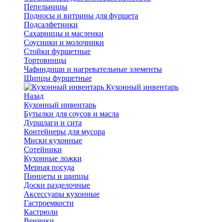
Пепельницы
Подносы и витрины для фуршета
Подсалфетники
Сахарницы и масленки
Соусники и молочники
Стойки фуршетные
Тортовницы
Чафиндиши и нагревательные элементы
Щипцы фуршетные
Кухонный инвентарь
Назад
Кухонный инвентарь
Бутылки для соусов и масла
Дуршлаги и сита
Контейнеры для мусора
Миски кухонные
Сотейники
Кухонные ложки
Мерная посуда
Пинцеты и щипцы
Доски разделочные
Аксессуары кухонные
Гастроемкости
Кастрюли
Венчики