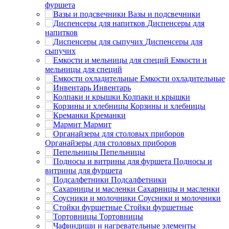
фуршета
Вазы и подсвечники
Диспенсеры для
напитков
Диспенсеры для
сыпучих
Емкости и
мельницы для специй
Емкости охладительные
Инвентарь
Колпаки и крышки
Корзины и хлебницы
Креманки
Мармит
Органайзеры для столовых приборов
Пепельницы
Подносы и
витрины для фуршета
Подсалфетники
Сахарницы и масленки
Соусники и молочники
Стойки фуршетные
Тортовницы