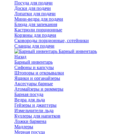
Посуда для подачи
Доски для подачи
Лопатки для подачи
Мини-ведра для подачи
Блюда для запекания
Кастрюли порционные
Корзины для подачи
Сковороды порционные, сотейники
Сланцы для подачи
Барный инвентарь
Назад
Барный инвентарь
Сифоны и капсулы
Штопоры и открывалки
Ящики и органайзеры
Аксесуары барные
Атомайзеры и риммеры
Барная посуда
Ведра для льда
Гейзеры и джиггеры
Измельчители льда
Куллеры для напитков
Ложки бармена
Мадлеры
Мерная посуда