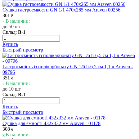
Сушка гастроемкости GN 1/1 470x265 мм Araven 00256
361
₴
В наличии:
до 50 шт
Склад:
В-1
Купить
Быстрый просмотр
Гастроємність із полікарбонату GN 1/6 h-6,5 см 1,1 л Araven -
09796
351
₴
В наличии:
до 10 шт
Склад:
В-1
Купить
Быстрый просмотр
Сушка для ємності 432х332 мм Araven - 01178
308
₴
В наличии: