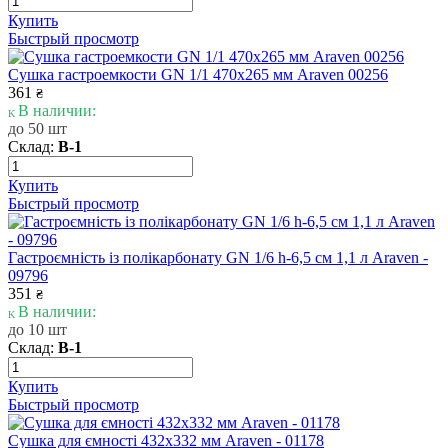
Купить
Быстрый просмотр
Сушка гастроемкости GN 1/1 470x265 мм Araven 00256
361
₴
В наличии:
до 50 шт
Склад:
В-1
Купить
Быстрый просмотр
Гастроємність із полікарбонату GN 1/6 h-6,5 см 1,1 л Araven -
09796
351
₴
В наличии:
до 10 шт
Склад:
В-1
Купить
Быстрый просмотр
Сушка для ємності 432х332 мм Araven - 01178