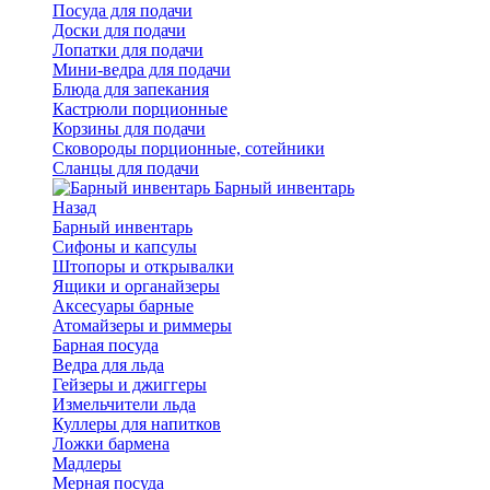
Посуда для подачи
Доски для подачи
Лопатки для подачи
Мини-ведра для подачи
Блюда для запекания
Кастрюли порционные
Корзины для подачи
Сковороды порционные, сотейники
Сланцы для подачи
Барный инвентарь
Назад
Барный инвентарь
Сифоны и капсулы
Штопоры и открывалки
Ящики и органайзеры
Аксесуары барные
Атомайзеры и риммеры
Барная посуда
Ведра для льда
Гейзеры и джиггеры
Измельчители льда
Куллеры для напитков
Ложки бармена
Мадлеры
Мерная посуда