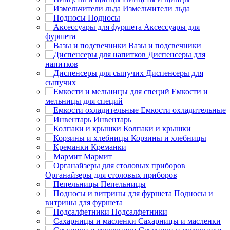
Измельчители льда
Подносы
Аксессуары для
фуршета
Вазы и подсвечники
Диспенсеры для
напитков
Диспенсеры для
сыпучих
Емкости и
мельницы для специй
Емкости охладительные
Инвентарь
Колпаки и крышки
Корзины и хлебницы
Креманки
Мармит
Органайзеры для столовых приборов
Пепельницы
Подносы и
витрины для фуршета
Подсалфетники
Сахарницы и масленки