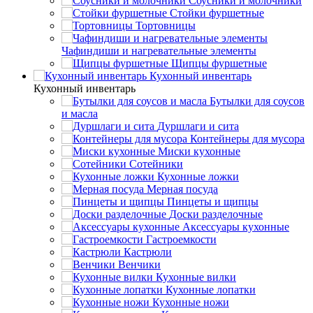
Соусники и молочники
Стойки фуршетные
Тортовницы
Чафиндиши и нагревательные элементы
Щипцы фуршетные
Кухонный инвентарь
Кухонный инвентарь
Бутылки для соусов
и масла
Дуршлаги и сита
Контейнеры для мусора
Миски кухонные
Сотейники
Кухонные ложки
Мерная посуда
Пинцеты и щипцы
Доски разделочные
Аксессуары кухонные
Гастроемкости
Кастрюли
Венчики
Кухонные вилки
Кухонные лопатки
Кухонные ножи