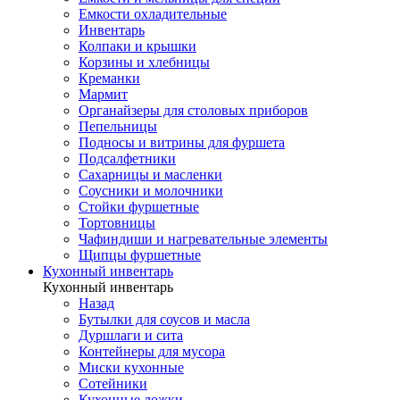
Емкости охладительные
Инвентарь
Колпаки и крышки
Корзины и хлебницы
Креманки
Мармит
Органайзеры для столовых приборов
Пепельницы
Подносы и витрины для фуршета
Подсалфетники
Сахарницы и масленки
Соусники и молочники
Стойки фуршетные
Тортовницы
Чафиндиши и нагревательные элементы
Щипцы фуршетные
Кухонный инвентарь
Кухонный инвентарь
Назад
Бутылки для соусов и масла
Дуршлаги и сита
Контейнеры для мусора
Миски кухонные
Сотейники
Кухонные ложки