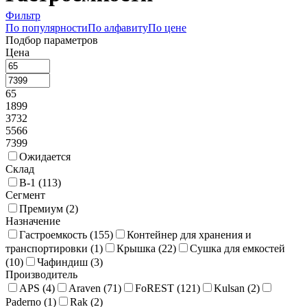
Фильтр
По популярности
По алфавиту
По цене
Подбор параметров
Цена
65
1899
3732
5566
7399
Ожидается
Склад
В-1 (
113
)
Сегмент
Премиум (
2
)
Назначение
Гастроемкость (
155
)
Контейнер для хранения и
транспортировки (
1
)
Крышка (
22
)
Сушка для емкостей
(
10
)
Чафиндиш (
3
)
Производитель
APS (
4
)
Araven (
71
)
FoREST (
121
)
Kulsan (
2
)
Paderno (
1
)
Rak (
2
)