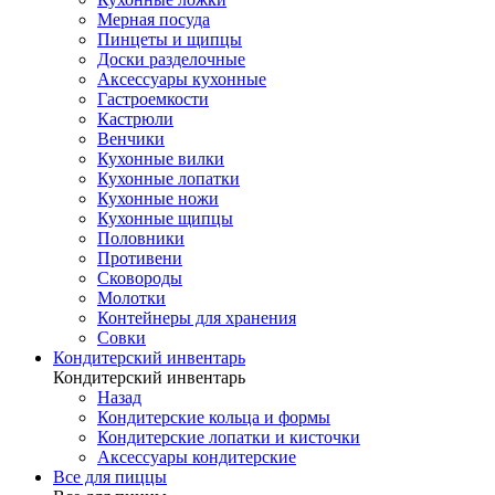
Мерная посуда
Пинцеты и щипцы
Доски разделочные
Аксессуары кухонные
Гастроемкости
Кастрюли
Венчики
Кухонные вилки
Кухонные лопатки
Кухонные ножи
Кухонные щипцы
Половники
Противени
Сковороды
Молотки
Контейнеры для хранения
Совки
Кондитерский инвентарь
Кондитерский инвентарь
Назад
Кондитерские кольца и формы
Кондитерские лопатки и кисточки
Аксессуары кондитерские
Все для пиццы