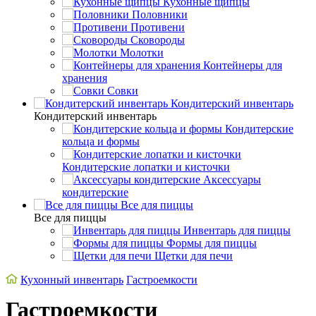
Кухонные щипцы
Половники
Противени
Сковороды
Молотки
Контейнеры для
хранения
Совки
Кондитерский инвентарь
Кондитерский инвентарь
Кондитерские
кольца и формы
Кондитерские лопатки и кисточки
Аксессуары
кондитерские
Все для пиццы
Все для пиццы
Инвентарь для пиццы
Формы для пиццы
Щетки для печи
Кухонный инвентарь
Гастроемкости
Гастроемкости