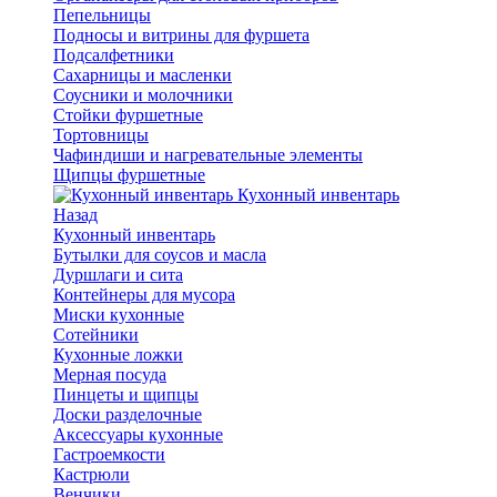
Пепельницы
Подносы и витрины для фуршета
Подсалфетники
Сахарницы и масленки
Соусники и молочники
Стойки фуршетные
Тортовницы
Чафиндиши и нагревательные элементы
Щипцы фуршетные
Кухонный инвентарь
Назад
Кухонный инвентарь
Бутылки для соусов и масла
Дуршлаги и сита
Контейнеры для мусора
Миски кухонные
Сотейники
Кухонные ложки
Мерная посуда
Пинцеты и щипцы
Доски разделочные
Аксессуары кухонные
Гастроемкости
Кастрюли
Венчики