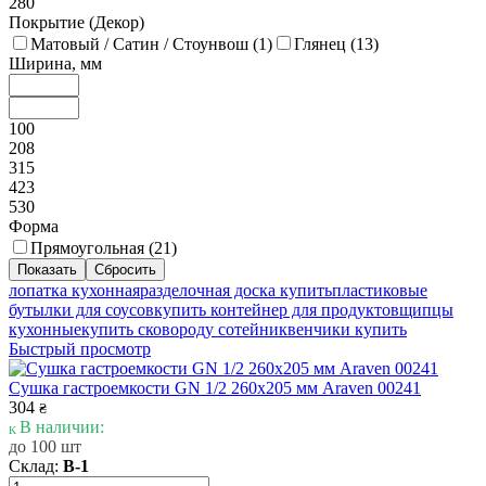
280
Покрытие (Декор)
Матовый / Сатин / Стоунвош (
1
)
Глянец (
13
)
Ширина, мм
100
208
315
423
530
Форма
Прямоугольная (
21
)
лопатка кухонная
разделочная доска купить
пластиковые
бутылки для соусов
купить контейнер для продуктов
щипцы
кухонные
купить сковороду сотейник
венчики купить
Быстрый просмотр
Сушка гастроемкости GN 1/2 260х205 мм Araven 00241
304
₴
В наличии:
до 100 шт
Склад:
В-1