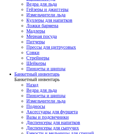
Ведра для льда
Гейзеры и джиггеры
Измельчители льда
Куллеры для напитков
Ложки бармена
Мадлеры
Мерная посуда
Питчеры
Прессы для цитрусовых
Совки
Стрейнеры
Шейкеры
Пинцеты и щипцы
Банкетный инвентарь
Банкетный инвентарь
Назад
Ведра для льда
Пинцеты и щипцы
Измельчители льда
Подносы
Аксессуары для фуршета
Вазы и подсвечники
Диспенсеры для напитков
Диспенсеры для сыпучих
Емкости и мельницы для специй