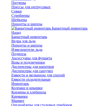
Питчеры
Прессы для цитрусовых
Совки
Стрейнеры
Шейкеры
Пинцеты и щипцы
Банкетный инвентарь
Назад
Банкетный инвентарь
Ведра для льда
Пинцеты и щипцы
Измельчители льда
Подносы
Аксессуары для фуршета
Вазы и подсвечники
Диспенсеры для напитков
Диспенсеры для сыпучих
Емкости и мельницы для специй
Емкости охладительные
Инвентарь
Колпаки и крышки
Корзины и хлебницы
Креманки
Мармит
Органайзеры для столовых приборов