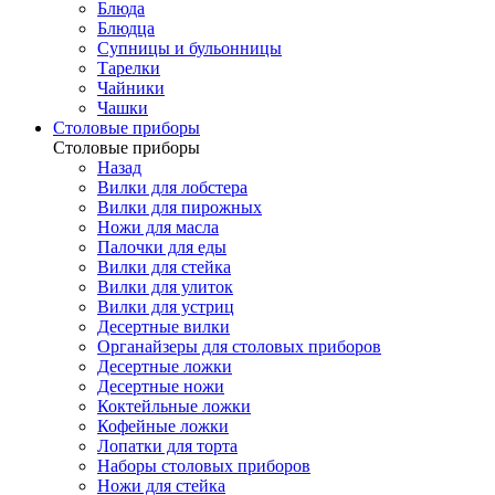
Блюда
Блюдца
Супницы и бульонницы
Тарелки
Чайники
Чашки
Cтоловые приборы
Cтоловые приборы
Назад
Вилки для лобстера
Вилки для пирожных
Ножи для масла
Палочки для еды
Вилки для стейка
Вилки для улиток
Вилки для устриц
Десертные вилки
Органайзеры для столовых приборов
Десертные ложки
Десертные ножи
Коктейльные ложки
Кофейные ложки
Лопатки для торта
Наборы столовых приборов
Ножи для стейка