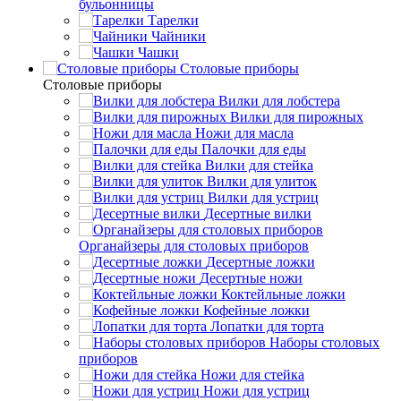
бульонницы
Тарелки
Чайники
Чашки
Cтоловые приборы
Cтоловые приборы
Вилки для лобстера
Вилки для пирожных
Ножи для масла
Палочки для еды
Вилки для стейка
Вилки для улиток
Вилки для устриц
Десертные вилки
Органайзеры для столовых приборов
Десертные ложки
Десертные ножи
Коктейльные ложки
Кофейные ложки
Лопатки для торта
Наборы столовых
приборов
Ножи для стейка
Ножи для устриц