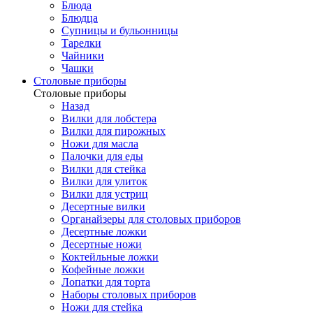
Блюда
Блюдца
Супницы и бульонницы
Тарелки
Чайники
Чашки
Cтоловые приборы
Cтоловые приборы
Назад
Вилки для лобстера
Вилки для пирожных
Ножи для масла
Палочки для еды
Вилки для стейка
Вилки для улиток
Вилки для устриц
Десертные вилки
Органайзеры для столовых приборов
Десертные ложки
Десертные ножи
Коктейльные ложки
Кофейные ложки
Лопатки для торта
Наборы столовых приборов
Ножи для стейка