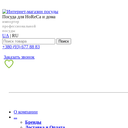
Посуда для HoReCa и дома
импортер
профессиональной
посуды
UA
|
RU
Поиск
+38‎0 (93) 677 88 83
Заказать звонок
О компании
...
Бренды
Доставка и Оплата