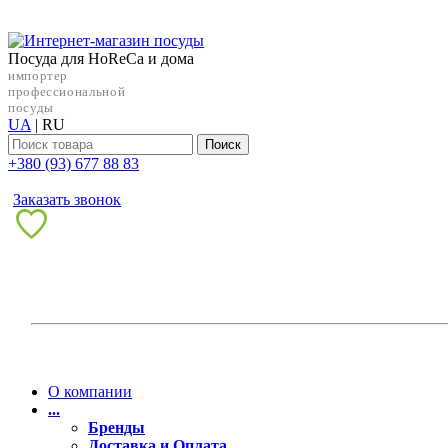
Посуда для HoReCa и дома
импортер
профессиональной
посуды
UA
|
RU
Поиск
+38‎0 (93) 677 88 83
Заказать звонок
О компании
...
Бренды
Доставка и Оплата