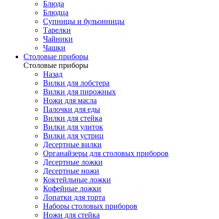
Блюда
Блюдца
Супницы и бульонницы
Тарелки
Чайники
Чашки
Cтоловые приборы
Cтоловые приборы
Назад
Вилки для лобстера
Вилки для пирожных
Ножи для масла
Палочки для еды
Вилки для стейка
Вилки для улиток
Вилки для устриц
Десертные вилки
Органайзеры для столовых приборов
Десертные ложки
Десертные ножи
Коктейльные ложки
Кофейные ложки
Лопатки для торта
Наборы столовых приборов
Ножи для стейка