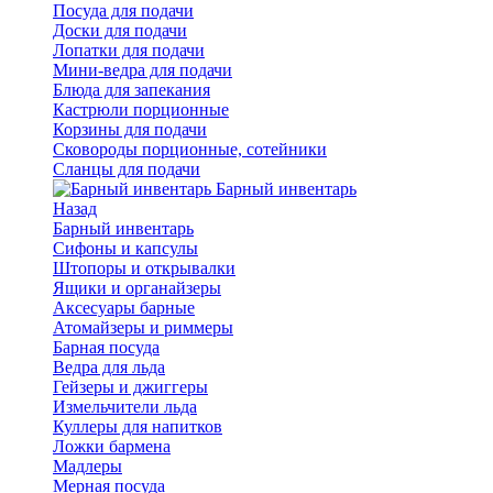
Посуда для подачи
Доски для подачи
Лопатки для подачи
Мини-ведра для подачи
Блюда для запекания
Кастрюли порционные
Корзины для подачи
Сковороды порционные, сотейники
Сланцы для подачи
Барный инвентарь
Назад
Барный инвентарь
Сифоны и капсулы
Штопоры и открывалки
Ящики и органайзеры
Аксесуары барные
Атомайзеры и риммеры
Барная посуда
Ведра для льда
Гейзеры и джиггеры
Измельчители льда
Куллеры для напитков
Ложки бармена
Мадлеры
Мерная посуда