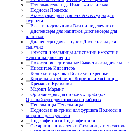
Измельчители льда
Подносы
Аксессуары для
фуршета
Вазы и подсвечники
Диспенсеры для
напитков
Диспенсеры для
сыпучих
Емкости и
мельницы для специй
Емкости охладительные
Инвентарь
Колпаки и крышки
Корзины и хлебницы
Креманки
Мармит
Органайзеры для столовых приборов
Пепельницы
Подносы и
витрины для фуршета
Подсалфетники
Сахарницы и масленки