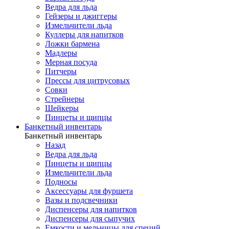
Ведра для льда
Гейзеры и джиггеры
Измельчители льда
Куллеры для напитков
Ложки бармена
Мадлеры
Мерная посуда
Питчеры
Прессы для цитрусовых
Совки
Стрейнеры
Шейкеры
Пинцеты и щипцы
Банкетный инвентарь
Банкетный инвентарь
Назад
Ведра для льда
Пинцеты и щипцы
Измельчители льда
Подносы
Аксессуары для фуршета
Вазы и подсвечники
Диспенсеры для напитков
Диспенсеры для сыпучих
Емкости и мельницы для специй