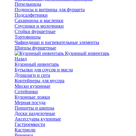
Пепельницы
Подносы и витрины для фуршета
Подсалфетники
Сахарницы и масленки
Соусники и молочники
Стойки фуршетные
Тортовницы
Чафиндиши и нагревательные элементы
Щипцы фуршетные
Кухонный инвентарь
Назад
Кухонный инвентарь
Бутылки для соусов и масла
Дуршлаги и сита
Контейнеры для мусора
Миски кухонные
Сотейники
Кухонные ложки
Мерная посуда
Пинцеты и щипцы
Доски разделочные
Аксессуары кухонные
Гастроемкости
Кастрюли
Венчики