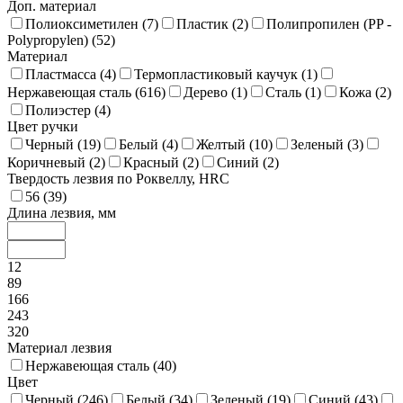
Доп. материал
Полиоксиметилен (
7
)
Пластик (
2
)
Полипропилен (PP -
Polypropylen) (
52
)
Материал
Пластмасса (
4
)
Термопластиковый каучук (
1
)
Нержавеющая сталь (
616
)
Дерево (
1
)
Сталь (
1
)
Кожа (
2
)
Полиэстер (
4
)
Цвет ручки
Черный (
19
)
Белый (
4
)
Желтый (
10
)
Зеленый (
3
)
Коричневый (
2
)
Красный (
2
)
Синий (
2
)
Твердость лезвия по Роквеллу, HRC
56 (
39
)
Длина лезвия, мм
12
89
166
243
320
Материал лезвия
Нержавеющая сталь (
40
)
Цвет
Черный (
246
)
Белый (
34
)
Зеленый (
19
)
Синий (
43
)