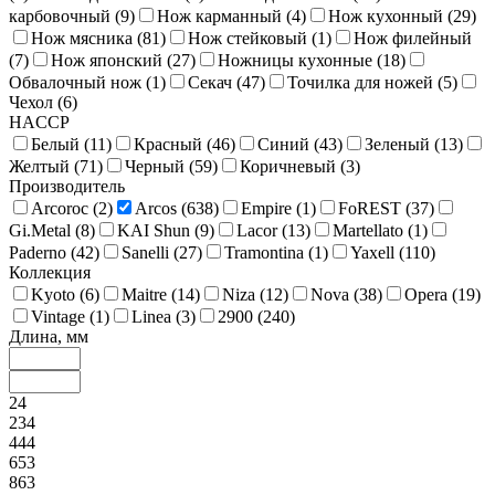
карбовочный (
9
)
Нож карманный (
4
)
Нож кухонный (
29
)
Нож мясника (
81
)
Нож стейковый (
1
)
Нож филейный
(
7
)
Нож японский (
27
)
Ножницы кухонные (
18
)
Обвалочный нож (
1
)
Секач (
47
)
Точилка для ножей (
5
)
Чехол (
6
)
HACCP
Белый (
11
)
Красный (
46
)
Синий (
43
)
Зеленый (
13
)
Желтый (
71
)
Черный (
59
)
Коричневый (
3
)
Производитель
Arcoroc (
2
)
Arcos (
638
)
Empire (
1
)
FoREST (
37
)
Gi.Metal (
8
)
KAI Shun (
9
)
Lacor (
13
)
Martellato (
1
)
Paderno (
42
)
Sanelli (
27
)
Tramontina (
1
)
Yaxell (
110
)
Коллекция
Kyoto (
6
)
Maitre (
14
)
Niza (
12
)
Nova (
38
)
Opera (
19
)
Vintage (
1
)
Linea (
3
)
2900 (
240
)
Длина, мм
24
234
444
653
863