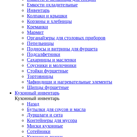
Емкости охладительные
Инвентарь
Колпаки и крышки
Корзины и хлебницы
Креманки
Мармит
Органайзеры для столовых приборов
Пепельницы
Подносы и витрины для фуршета
Подсалфетники
Сахарницы и масленки
Соусники и молочники
Стойки фуршетные
Тортовницы
Чафиндиши и нагревательные элементы
Щипцы фуршетные
Кухонный инвентарь
Кухонный инвентарь
Назад
Бутылки для соусов и масла
Дуршлаги и сита
Контейнеры для мусора
Миски кухонные
Сотейники
Кухонные ложки