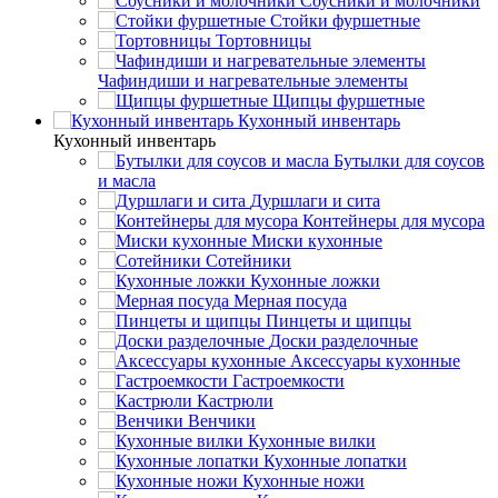
Соусники и молочники
Стойки фуршетные
Тортовницы
Чафиндиши и нагревательные элементы
Щипцы фуршетные
Кухонный инвентарь
Кухонный инвентарь
Бутылки для соусов
и масла
Дуршлаги и сита
Контейнеры для мусора
Миски кухонные
Сотейники
Кухонные ложки
Мерная посуда
Пинцеты и щипцы
Доски разделочные
Аксессуары кухонные
Гастроемкости
Кастрюли
Венчики
Кухонные вилки
Кухонные лопатки
Кухонные ножи