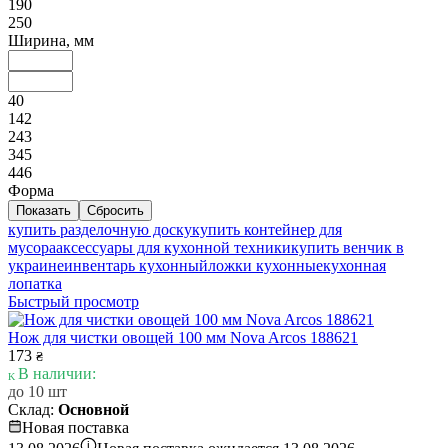
190
250
Ширина, мм
40
142
243
345
446
Форма
купить разделочную доску
купить контейнер для
мусора
аксессуары для кухонной техники
купить венчик в
украине
инвентарь кухонный
ложки кухонные
кухонная
лопатка
Быстрый просмотр
Нож для чистки овощей 100 мм Nova Arcos 188621
173
₴
В наличии:
до 10 шт
Склад:
Основной
Новая поставка
i