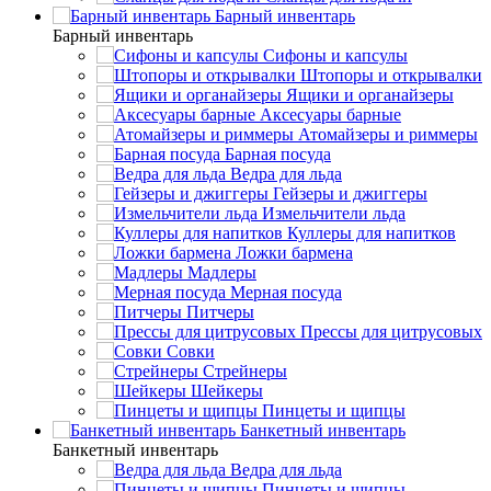
Барный инвентарь
Барный инвентарь
Сифоны и капсулы
Штопоры и открывалки
Ящики и органайзеры
Аксесуары барные
Атомайзеры и риммеры
Барная посуда
Ведра для льда
Гейзеры и джиггеры
Измельчители льда
Куллеры для напитков
Ложки бармена
Мадлеры
Мерная посуда
Питчеры
Прессы для цитрусовых
Совки
Стрейнеры
Шейкеры
Пинцеты и щипцы
Банкетный инвентарь
Банкетный инвентарь
Ведра для льда
Пинцеты и щипцы