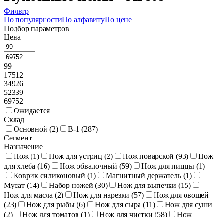
Фильтр
По популярности
По алфавиту
По цене
Подбор параметров
Цена
99
17512
34926
52339
69752
Ожидается
Склад
Основной (
2
)
В-1 (
287
)
Сегмент
Назначение
Нож (
1
)
Нож для устриц (
2
)
Нож поварской (
93
)
Нож
для хлеба (
16
)
Нож обвалочный (
59
)
Нож для пиццы (
1
)
Коврик силиконовый (
1
)
Магнитный держатель (
1
)
Мусат (
14
)
Набор ножей (
30
)
Нож для выпечки (
15
)
Нож для масла (
2
)
Нож для нарезки (
57
)
Нож для овощей
(
23
)
Нож для рыбы (
6
)
Нож для сыра (
11
)
Нож для суши
(
2
)
Нож для томатов (
1
)
Нож для чистки (
58
)
Нож