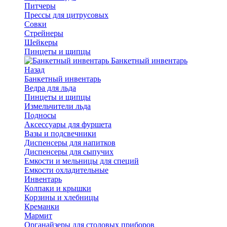
Питчеры
Прессы для цитрусовых
Совки
Стрейнеры
Шейкеры
Пинцеты и щипцы
Банкетный инвентарь
Назад
Банкетный инвентарь
Ведра для льда
Пинцеты и щипцы
Измельчители льда
Подносы
Аксессуары для фуршета
Вазы и подсвечники
Диспенсеры для напитков
Диспенсеры для сыпучих
Емкости и мельницы для специй
Емкости охладительные
Инвентарь
Колпаки и крышки
Корзины и хлебницы
Креманки
Мармит
Органайзеры для столовых приборов