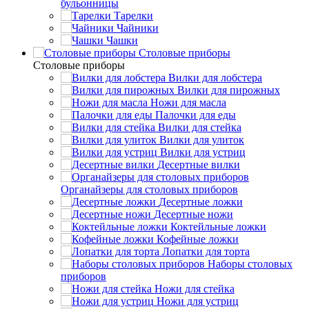
бульонницы
Тарелки
Чайники
Чашки
Cтоловые приборы
Cтоловые приборы
Вилки для лобстера
Вилки для пирожных
Ножи для масла
Палочки для еды
Вилки для стейка
Вилки для улиток
Вилки для устриц
Десертные вилки
Органайзеры для столовых приборов
Десертные ложки
Десертные ножи
Коктейльные ложки
Кофейные ложки
Лопатки для торта
Наборы столовых
приборов
Ножи для стейка
Ножи для устриц