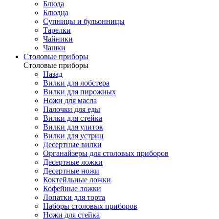
Блюда
Блюдца
Супницы и бульонницы
Тарелки
Чайники
Чашки
Cтоловые приборы
Cтоловые приборы
Назад
Вилки для лобстера
Вилки для пирожных
Ножи для масла
Палочки для еды
Вилки для стейка
Вилки для улиток
Вилки для устриц
Десертные вилки
Органайзеры для столовых приборов
Десертные ложки
Десертные ножи
Коктейльные ложки
Кофейные ложки
Лопатки для торта
Наборы столовых приборов
Ножи для стейка