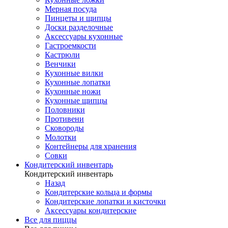
Мерная посуда
Пинцеты и щипцы
Доски разделочные
Аксессуары кухонные
Гастроемкости
Кастрюли
Венчики
Кухонные вилки
Кухонные лопатки
Кухонные ножи
Кухонные щипцы
Половники
Противени
Сковороды
Молотки
Контейнеры для хранения
Совки
Кондитерский инвентарь
Кондитерский инвентарь
Назад
Кондитерские кольца и формы
Кондитерские лопатки и кисточки
Аксессуары кондитерские
Все для пиццы